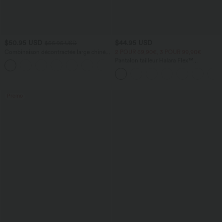
$50.95 USD
$44.95 USD
$56.95 USD
Combinaison décontractée large chinée
2 POUR 69,90€, 3 POUR 99,90€
froncée bretelles ajustables avec poches
Pantalon tailleur Halara Flex™
+10
- Easy Peasy
DayStretch coupe droite taille haute
avec poches
Promo