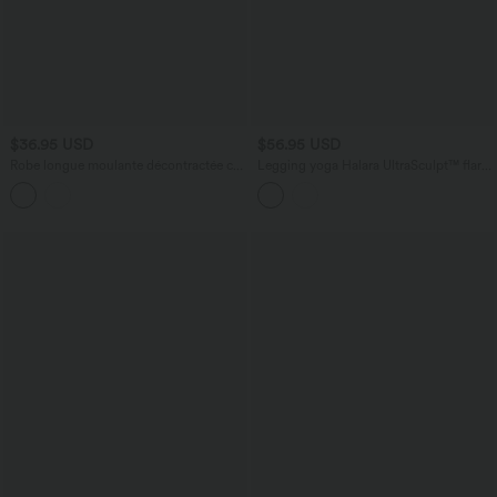
$36.95 USD
$56.95 USD
Robe longue moulante décontractée col
Legging yoga Halara UltraSculpt™ flare
V, manches chauve-souris, froncée avec
taille haute avec ceinture en V imprimé
fente
léopard, dentelle contrastée et poches