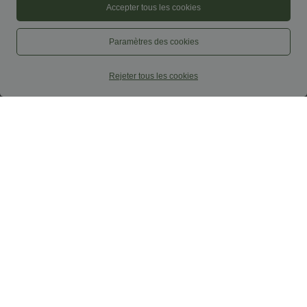
Accepter tous les cookies
Paramètres des cookies
Rejeter tous les cookies
$23.95 USD
$42.95 USD
$50.95 USD
Offres limitées ！
Pantalon large taille haute à rayures
avec ceinture et poches
Robe midi fluide sans manches décolleté
cœur avec bretelles croisées, nœud dans
+2
le dos et poches