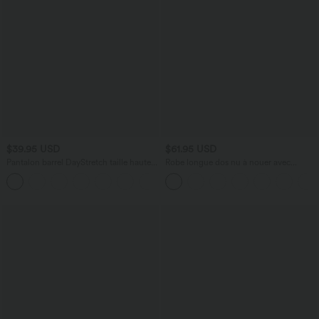
$39.95 USD
$61.95 USD
Pantalon barrel DayStretch taille haute
Robe longue dos nu à nouer avec
avec poches
soutien-gorge intégré et poches
+5