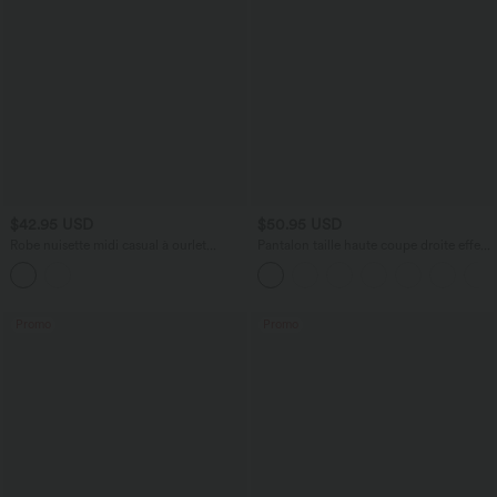
$42.95 USD
$50.95 USD
Robe nuisette midi casual à ourlet
Pantalon taille haute coupe droite effet
courbé fendu et cordon de serrage
lin avec poches
Promo
Promo