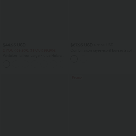
$44.95 USD
$67.95 USD
$72.95 USD
2 POUR 69,90€, 3 POUR 99,90€
Combinaison rayée esprit bureau à col
bateau, manches longues, poches et
Pantalon Tailleur Large Fluide Halara
accès facile Easy Peasy
Flex™ Gaufré Taille Haute Poches
+21
Latérales
Promo