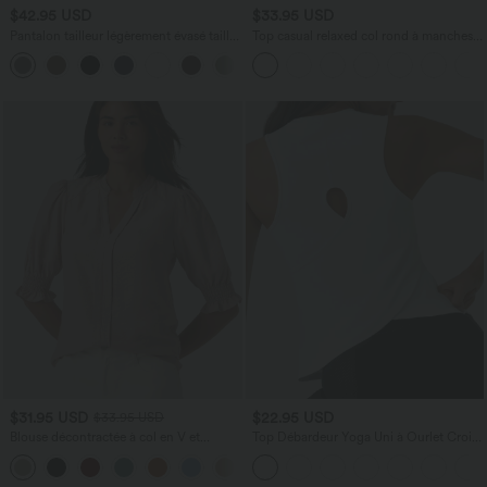
$42.95 USD
$33.95 USD
Pantalon tailleur légèrement évasé taille
Top casual relaxed col rond à manches
haute avec poches arrière Halara Flex™
chauve-souris
+13
$31.95 USD
$22.95 USD
$33.95 USD
Blouse décontractée à col en V et
Top Débardeur Yoga Uni à Ourlet Croisé
manches courtes bouffantes
et Découpe