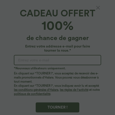
CADEAU OFFERT
Robe longue à encolure bateau, bretelles
100%
asymétriques, côtés froncés et poches
4.8
(
2708
)
de chance de gagner
$50.95 USD
Entrez votre addresse e-mail pour faire
tourner la roue.*
*Nouveaux utilisateurs uniquement.
En cliquant sur "TOURNER !", vous acceptez de recevoir des e-
mails promotionnels d'Halara. Vous pouvez vous désabonner à
tout moment.
En cliquant sur "TOURNER !", vous indiquez avoir lu et accepté
les conditions générales d'Halara
,
les règles de l'activité
et notre
politique de confidentialité
.
TOURNER !