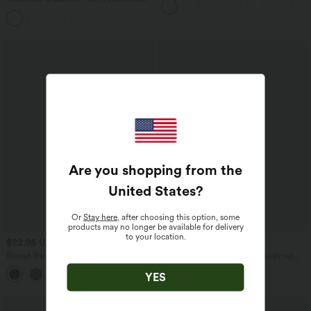
rayures et tissu gaufré
courtes à liens dans le dos séchage
+6
rapide avec poches latérales
Are you shopping from the
United States
?
Or
Stay here
, after choosing this option, some
products may no longer be available for delivery
to your location.
$22.95 USD
$27.95 USD
Blouse Travail Unie Froncée Croisée
Legging yoga gainant effet push-up
Manches Courtes Col en V
taille moyenne sans couture OneForm
Seamless Flow
YES
Promo