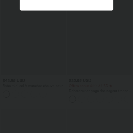
$42.95 USD
$22.95 USD
Robe midi col V manches chauve-souris
Offres bonus $20.13 USD
ourlet tulipe torsadé
Débardeur de yoga dos nageur froncé
col rond