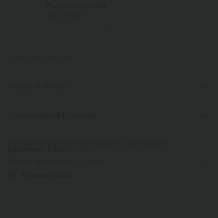
Foulard à pois offert
Dès $178 USD
ID de produit 02634986
Coupe et détails
Coupe ajustée
Poches latérales
Col bateau
Composition & Entretien
Froncé
Enfilable
Décontracté
Maxi
Livraison standard gratuite pour les commandes
supérieures à
Trapèze
$84.09 USD
Sans manches
Élasticité quatre directions
Retours faciles sous 30 jours
Trapèze
Paiement facile