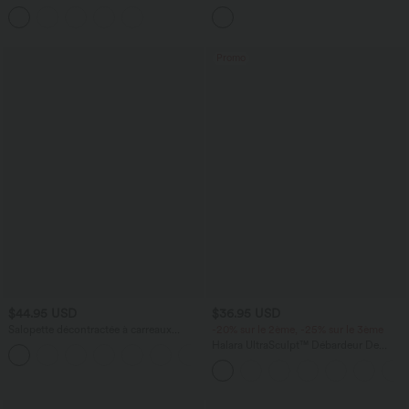
Airy col rond sans manches à volants
UltraSculpt™ taille haute croisée
superposés effet frais InstantCool
imprimé léopard - Longueur rallongée
Promo
$44.95 USD
$36.95 USD
Salopette décontractée à carreaux
-20% sur le 2ème, -25% sur le 3ème
aspect lin avec poches
Halara UltraSculpt™ Débardeur De
Course à Col en U Dos Nu Ourlet
Incurvé Croisé