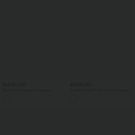
$44.95 USD
$41.95 USD
Robe décontractée mi-longue
Pantalon large fluide taille haute avec
rembourrée A-D
cordon de serrage, poches latérales et
aspect lin