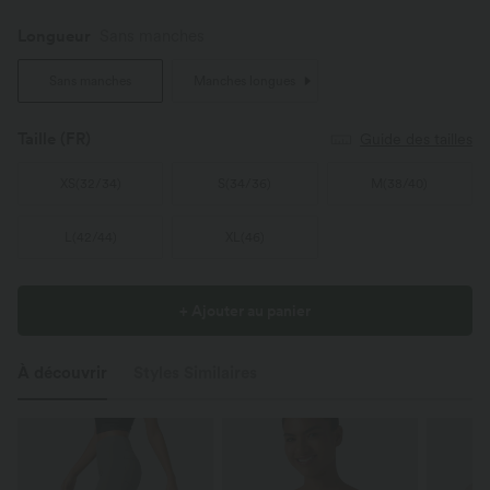
Longueur
Sans manches
Sans manches
Manches longues
Taille
(FR)
Guide des tailles
XS
(
32/34
)
S
(
34/36
)
M
(
38/40
)
L
(
42/44
)
XL
(
46
)
+ Ajouter au panier
À découvrir
Styles Similaires