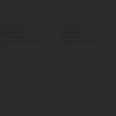
$42.95 USD
$39.95 USD
2 POUR 69,90€, 3 POUR 99,90€
-20% sur le 2ème, -25% sur le 3ème
Robe longue décontractée à col
Robe longue décontractée à col
montant, manches courtes et poches
montant, manches longues, plissée,
latérales
avec poches latérales et coupe évasée