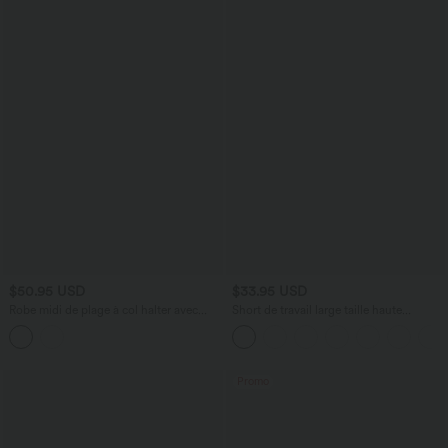
$50.95 USD
$33.95 USD
Robe midi de plage à col halter avec
Short de travail large taille haute
brassière intégrée, lien noué au dos et
DayStretch avec poches
poches
Promo