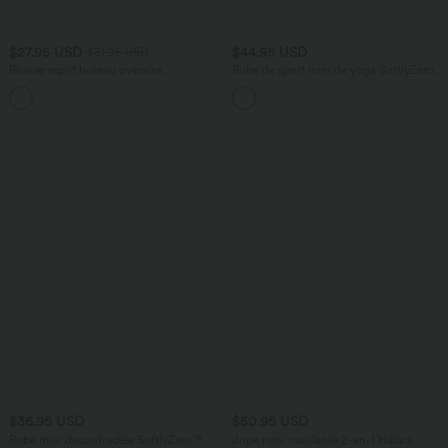
$27.95 USD
$44.95 USD
$31.95 USD
Blouse esprit bureau oversize
Robe de sport mini de yoga SoftlyZero™
défroissage facile, col V et manches
col rond sans manches 2-en-1 effet frais
+1
courtes
InstantCool avec poches, accès facile
Easy Peasy
$36.95 USD
$50.95 USD
Robe mini décontractée SoftlyZero™
Jupe mini moulante 2-en-1 Halara