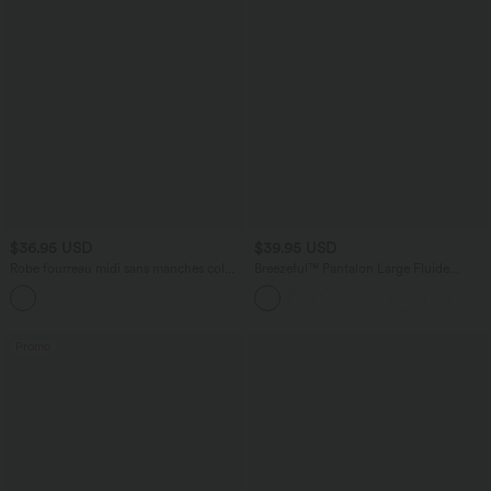
$36.95 USD
$39.95 USD
Robe fourreau midi sans manches col
Breezeful™ Pantalon Large Fluide
bateau pour le bureau
Séchage Rapide Taille Haute Poche
Arrière
Promo