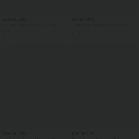
$22.95 USD
$27.95 USD
Haut décontracté col V manches
T-shirt décontracté asymétrique en
courtes froncé
mélange de laine à une épaule et
+1
manches longues
Promo
$56.95 USD
$25.95 USD