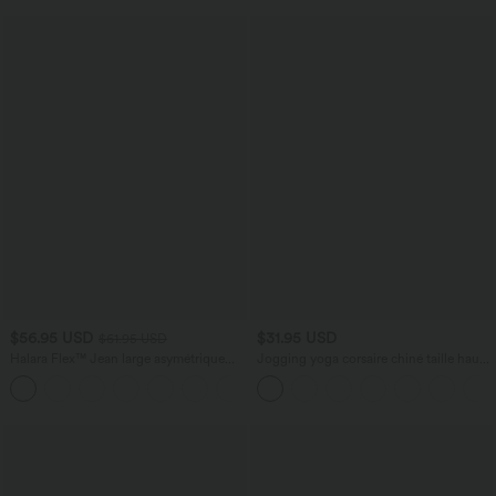
$56.95 USD
$31.95 USD
$61.95 USD
Halara Flex™ Jean large asymétrique
Jogging yoga corsaire chiné taille haute
taille basse avec bouton, fermeture
à fronces avec poches
+5
éclair et poches multiples, délavé et
extensible en maille