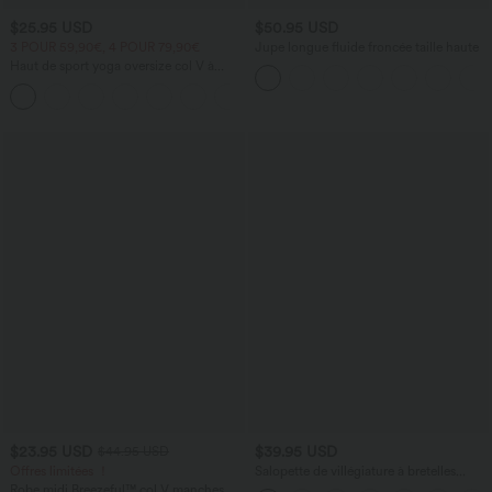
$25.95 USD
$50.95 USD
3 POUR 59,90€, 4 POUR 79,90€
Jupe longue fluide froncée taille haute
Haut de sport yoga oversize col V à
manches courtes effet frais InstantCool
+3
à séchage rapide
$23.95 USD
$39.95 USD
$44.95 USD
Offres limitées ！
Salopette de villégiature à bretelles
réglables, boutons, poches multiples,
Robe midi Breezeful™ col V manches