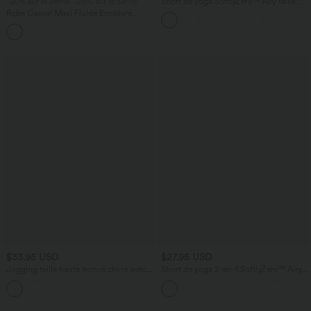
-20% sur le 2ème, -25% sur le 3ème
Short de yoga SoftlyZero™ Airy taille
haute froncé effet frais InstantCool 7,5
Robe Casual Maxi Fluide Encolure
cm avec poches
Bateau en Côtes avec Poches Latérales
et Froncée
$33.95 USD
$27.95 USD
Jogging taille haute froncé chiné avec
Short de yoga 2-en-1 SoftlyZero™ Airy
poches
croisé taille haute 7,5 cm effet frais
InstantCool avec poches