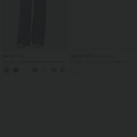
$41.95 USD
$36.95 USD
$44.95 USD
Pantalon large fluide taille haute avec
Pantalon taille haute coupe droite
cordon de serrage, poches latérales et
DayStretch avec poches
+15
aspect lin