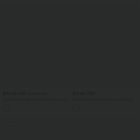
$50.95 USD
$31.95 USD
$56.95 USD
Combinaison décontractée large chinée
Débardeur décontracté à col en U et
froncée bretelles ajustables avec poches
brassière intégrée
+10
- Easy Peasy
Promo