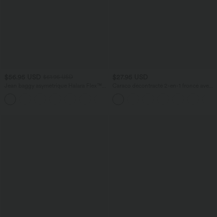
$56.95 USD
$27.95 USD
$61.95 USD
Jean baggy asymétrique Halara Flex™
Caraco décontracté 2-en-1 froncé avec
taille haute effet délavé avec poches
brassière intégrée bretelles réglables