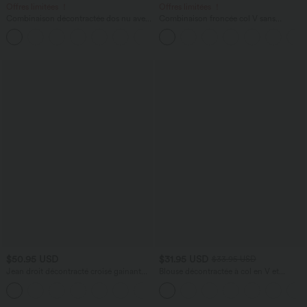
Offres limitées ！
Offres limitées ！
Combinaison décontractée dos nu avec
Combinaison froncée col V sans
poches latérales
manches avec poches - Easy Peasy
+10
$50.95 USD
$31.95 USD
$33.95 USD
Jean droit décontracté croisé gainant
Blouse décontractée à col en V et
taille haute avec poches Halara Flex™
manches courtes bouffantes
+1