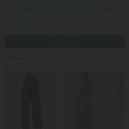
XS
(
32/34
)
S
(
34/36
)
M
(
38/40
)
L
(
42/44
)
XL
(
46
)
+ Ajouter au panier
À découvrir
Styles Similaires