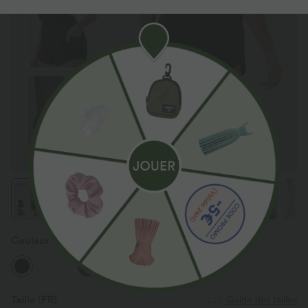
Couleur
Noir
Taille
(FR)
Guide des tailles