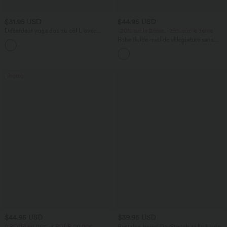
$31.95 USD
$44.95 USD
Débardeur yoga dos nu col U avec
-20% sur le 2ème, -25% sur le 3ème
bretelles croisées, ourlet arrondi et effet
Robe fluide midi de villégiature sans
frais InstantCool, protection solaire
manches, encolure carrée, dos nu croisé,
UPF50+
fronces et soutien-gorge intégré
Promo
$44.95 USD
$39.95 USD
2 POUR 69,90€, 3 POUR 99,90€
Pantalon barrel DayStretch taille haute