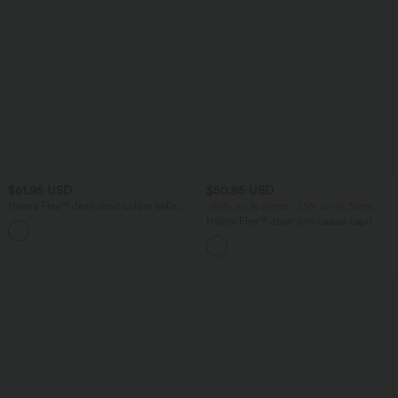
$61.95 USD
$50.95 USD
Halara Flex™ Jean droit coloré taille
-20% sur le 2ème, -25% sur le 3ème
basse avec poches
Halara Flex™ Jean slim casual capri
taille haute avec fentes et poches