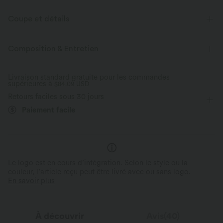
Coupe et détails
Coupe ample
Easy Peezy
Short intégré
Composition & Entretien
Poches latérales
Col bateau
Croisé
Découpes
Livraison standard gratuite pour les commandes
supérieures à
Fente
Dos nu
$84.09 USD
Enfilable
Course à pied
Retours faciles sous 30 jours
5 cm
Jambe large
Sans manches
Paiement facile
Élasticité bidirectionnelle
Combi-shorts
Le logo est en cours d’intégration. Selon le style ou la
couleur, l’article reçu peut être livré avec ou sans logo.
En savoir plus
À découvrir
Avis(40)