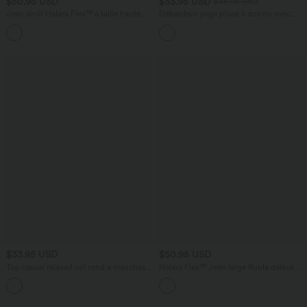
$50.95 USD
$33.95 USD
$36.95 USD
Jean droit Halara Flex™ à taille haute,
Débardeur yoga plissé à dos nu avec
poches multiples, effet délavé et tissu
bretelles croisées et séchage rapide
+3
extensible
$33.95 USD
$50.95 USD
Top casual relaxed col rond à manches
Halara Flex™ Jean large fluide délavé
chauve-souris
taille haute à rayures avec poches
+1