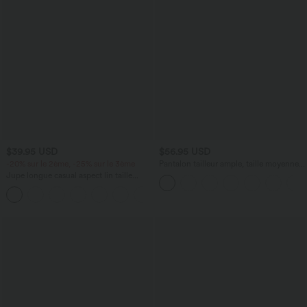
$39.95 USD
$56.95 USD
-20% sur le 2ème, -25% sur le 3ème
Pantalon tailleur ample, taille moyenne,
coupe barrel, à poches
Jupe longue casual aspect lin taille
haute avec cordon de serrage