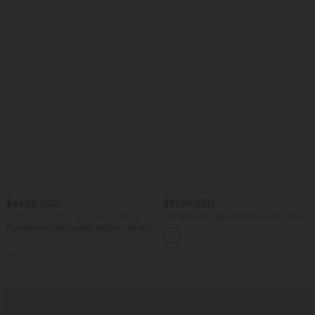
Promo
$44.95 USD
$61.95 USD
-20% sur le 2ème, -25% sur le 3ème
Combinaison de vacances à pois, dos
nu halter, coussinets amovibles, poches
Pantalon de golf fuselé, taille mi-haute,
et accès facile Easy Peasy
cordon, ourlet courbé, séchage rapide,
+2
avec poches—UPF40+