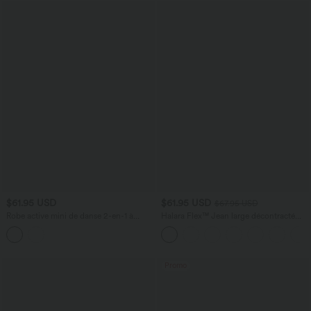
$61.95 USD
$61.95 USD
$67.95 USD
Robe active mini de danse 2-en-1 à
Halara Flex™ Jean large décontracté
petites fleurs, coussinets amovibles,
taille haute gainant avec poches
poches et accès facile Easy Peasy
Promo