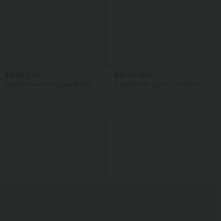
$61.95 USD
$25.95 USD
Robe de travail mi-longue fluide
Débardeur de yoga col rond froncé,
gainante à manches chauve-souris avec
tissu rafraîchissant - Protection UPF50+
poches