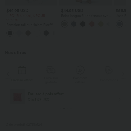
$44.95 USD
$44.95 USD
$56.95
2 POUR 69,90€, 3 POUR
Robe longue fluide fendue avec
Jean Barre
99,90€
poches latérales, dos nu et effet
Halara Fl
torsadé
zippées
Pantalon tailleur Halara Flex™
DayStretch coupe droite taille
+23
haute avec poches
Nos offres
Livraison
Paiement
ert
Promotions
Cadeau offert
gratuite
différé
Livraison offerte
Dès $84 USD d'achat
ID de produit 02758624