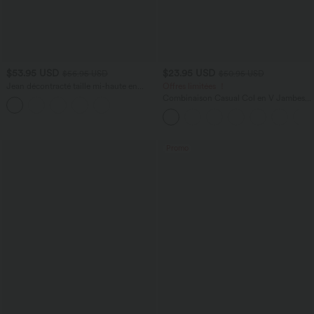
$53.95 USD
$23.95 USD
$56.95 USD
$50.95 USD
Jean décontracté taille mi-haute en
Offres limitées ！
lyocell drapé avec cordon de serrage et
Combinaison Casual Col en V Jambes
poches
Large Plissée Manches Courtes Poche
Latérale Gaufrée Fluide
Promo