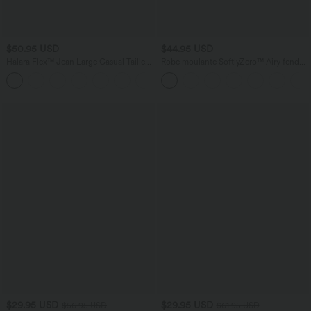
$50.95 USD
$44.95 USD
Halara Flex™ Jean Large Casual Taille
Robe moulante SoftlyZero™ Airy fendue
Haute Poches Multiples Tricot
à effet frais InstantCool, brassière
+2
Extensible Délavé
intégrée, dos nu croisé à lacets,
légèrement plissée pour invitée de
mariage et demoiselle d'honneur
$29.95 USD
$29.95 USD
$56.95 USD
$61.95 USD