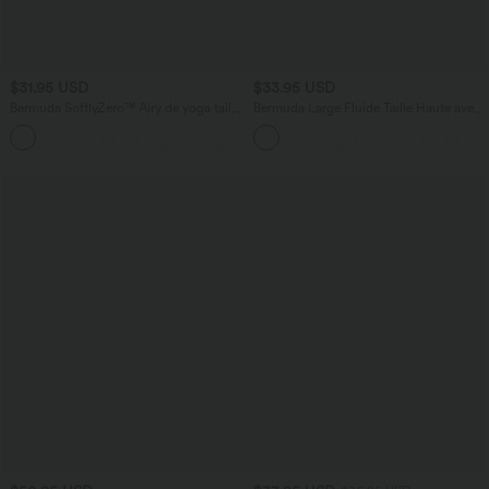
$31.95 USD
$33.95 USD
Bermuda SoftlyZero™ Airy de yoga taille
Bermuda Large Fluide Taille Haute avec
haute avec poches multiples et effet
Plis et Poches Latérales en Lin
+16
frais InstantCool
Synthétique