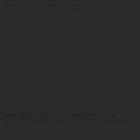
avec poches
Pantalon Tailleur Large Fluide Halara
Flex™ Gaufré Taille Haute Poches
+21
Latérales
$33.95 USD
$56.95 USD
$39.95 USD
$61.95 USD
Pantalon casual large fluide mélange lin
Halara Flex™ Jean large asymétrique
taille haute avec cordon de serrage et
taille basse avec bouton, fermeture
+5
poches
éclair et poches multiples, délavé et
extensible en maille