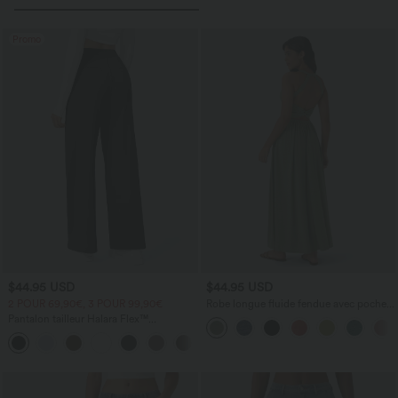
Promo
$44.95 USD
$44.95 USD
2 POUR 69,90€, 3 POUR 99,90€
Robe longue fluide fendue avec poches
latérales, dos nu et effet torsadé
Pantalon tailleur Halara Flex™
DayStretch coupe droite taille haute
+23
avec poches