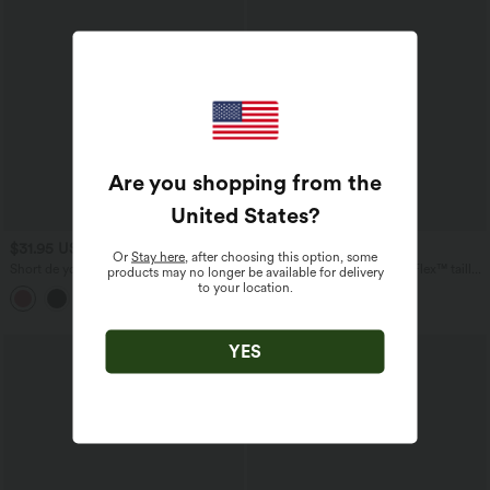
Are you shopping from the
United States
?
$31.95 USD
$39.95 USD
$42.95 USD
Or
Stay here
, after choosing this option, some
Short de yoga SoftlyZero™ Airy 2-en-1
Short en jean ample Halara Flex™ taille
products may no longer be available for delivery
taille très haute avec poches et effet frais
haute croisé gainant décontracté avec
to your location.
+23
InstantCool 17,5 cm
poches
YES