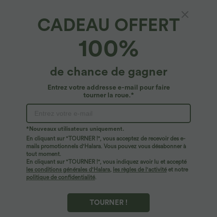
CADEAU OFFERT
Combi-short running 2-en-1 dos nu
100%
réfléchissant séchage rapide avec poches
latérales - Édition Easy Peasy - UPF50+
4.9
(
40
)
de chance de gagner
$39.95 USD
Entrez votre addresse e-mail pour faire
tourner la roue.*
*Nouveaux utilisateurs uniquement.
En cliquant sur "TOURNER !", vous acceptez de recevoir des e-
mails promotionnels d'Halara. Vous pouvez vous désabonner à
tout moment.
En cliquant sur "TOURNER !", vous indiquez avoir lu et accepté
les conditions générales d'Halara
,
les règles de l'activité
et notre
politique de confidentialité
.
TOURNER !