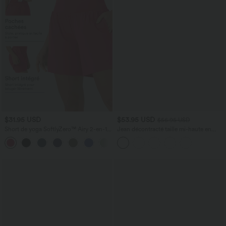
$31.95 USD
$53.95 USD
$56.95 USD
Short de yoga SoftlyZero™ Airy 2-en-1
Jean décontracté taille mi-haute en
taille très haute avec poches et effet frais
lyocell drapé avec cordon de serrage et
+23
InstantCool 17,5 cm
poches