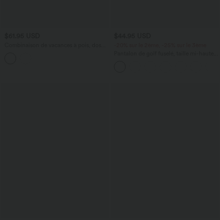
$61.95 USD
$44.95 USD
Combinaison de vacances à pois, dos
-20% sur le 2ème, -25% sur le 3ème
nu halter, coussinets amovibles, poches
Pantalon de golf fuselé, taille mi-haute,
et accès facile Easy Peasy
cordon, ourlet courbé, séchage rapide,
avec poches—UPF40+