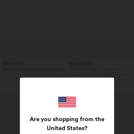
$39.95 USD
$36.95 USD
Pantalon barrel DayStretch taille haute
-20% sur le 2ème, -25% sur le 3ème
avec poches
Halara UltraSculpt™ Débardeur De
+5
Course à Col en U Dos Nu Ourlet
Incurvé Croisé
Are you shopping from the
United States
?