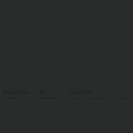
$33.95 USD
$33.95 USD
$36.95 USD
Short resort 12,5 cm taille haute effet lin
Débardeur décontracté col carré avec
avec ourlet roulotté et poches
soutien-gorge intégré bonnets B-E