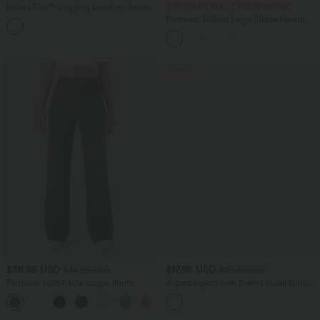
Halara Flex™ Jogging barrel en denim
2 POUR 69,90€, 3 POUR 99,90€
taille mi-haute avec poches
Pantalon Tailleur Large Fluide Halara
Flex™ Gaufré Taille Haute Poches
Latérales
Promo
$36.95 USD
$17.95 USD
$44.95 USD
$39.95 USD
Pantalon taille haute coupe droite
Jupe de sport mini 2-en-1 fluide taille
DayStretch avec poches
mi-haute en mesh léopard avec poche
+22