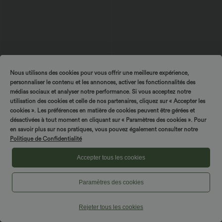
$25.95 USD
$56.95 USD
$27.95 USD
Nous utilisons des cookies pour vous offrir une meilleure expérience,
DayStretch Jupe mini casual 2-en-1
Pantalon large fluide taille haute en lin
bodycon plissée croisée taille haute
mélangé avec poches et liens latéraux
personnaliser le contenu et les annonces, activer les fonctionnalités des
médias sociaux et analyser notre performance. Si vous acceptez notre
utilisation des cookies et celle de nos partenaires, cliquez sur « Accepter les
cookies ». Les préférences en matière de cookies peuvent être gérées et
désactivées à tout moment en cliquant sur « Paramètres des cookies ». Pour
en savoir plus sur nos pratiques, vous pouvez également consulter notre
Politique de Confidentialité
Accepter tous les cookies
Paramètres des cookies
Rejeter tous les cookies