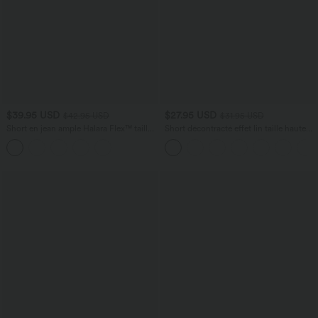
$39.95 USD
$27.95 USD
$42.95 USD
$31.95 USD
Short en jean ample Halara Flex™ taille
Short décontracté effet lin taille haute
haute croisé gainant décontracté avec
avec cordon de serrage et poches
poches
latérales