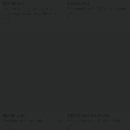
$39.95 USD
$44.95 USD
-20% sur le 2ème, -25% sur le 3ème
Robe moulante SoftlyZero™ Airy fendue
à effet frais InstantCool, brassière
Jupe longue casual aspect lin taille
intégrée, dos nu croisé à lacets,
haute avec cordon de serrage
légèrement plissée pour invitée de
mariage et demoiselle d'honneur
$50.95 USD
$33.95 USD
$36.95 USD
Combinaison Casual Col en V Jambes
Short tailleur ample DayStretch taille
Large Plissée Manches Courtes Poche
haute 17,5 cm avec poches
+5
Latérale Gaufrée Fluide