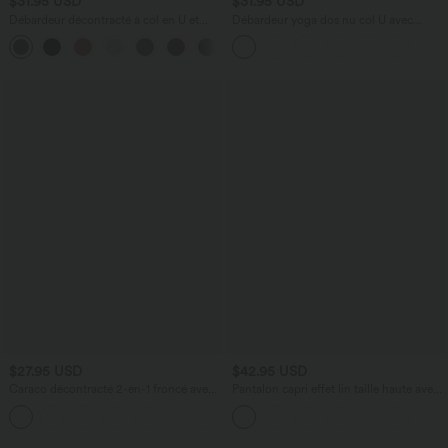
$31.95 USD
$31.95 USD
Débardeur décontracté à col en U et
Débardeur yoga dos nu col U avec
brassière intégrée
bretelles croisées, ourlet arrondi et effet
frais InstantCool, protection solaire
UPF50+
$27.95 USD
$42.95 USD
Caraco décontracté 2-en-1 froncé avec
Pantalon capri effet lin taille haute avec
brassière intégrée bretelles réglables
poches zippées