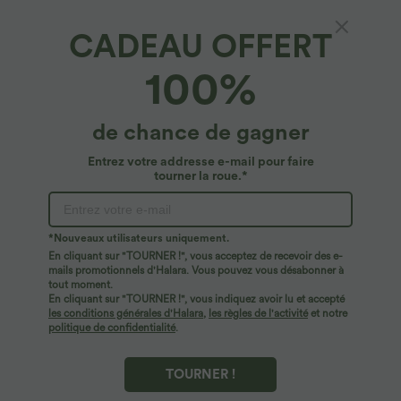
CADEAU OFFERT
Halara UltraSculpt™*
100%
Short cycliste 12,5 cm d'entraînement gainant
taille haute grande taille avec poches Halara
UltraSculpt™
4.9
(
16
)
de chance de gagner
$33.95 USD
Entrez votre addresse e-mail pour faire
tourner la roue.*
*Nouveaux utilisateurs uniquement.
En cliquant sur "TOURNER !", vous acceptez de recevoir des e-
mails promotionnels d'Halara. Vous pouvez vous désabonner à
tout moment.
En cliquant sur "TOURNER !", vous indiquez avoir lu et accepté
les conditions générales d'Halara
,
les règles de l'activité
et notre
politique de confidentialité
.
TOURNER !