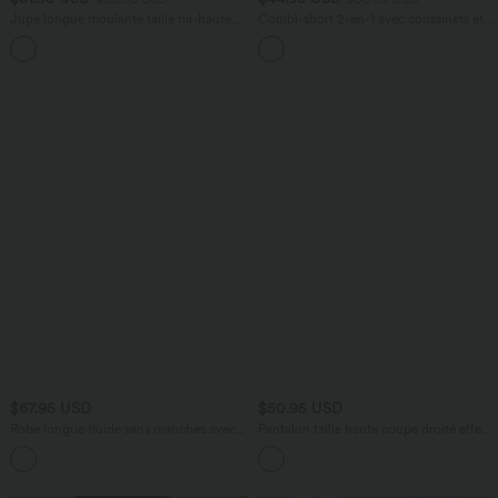
Jupe longue moulante taille mi-haute
Combi-short 2-en-1 avec coussinets et
avec nœud devant et fronces imprimé
poches - Édition Easy Peasy
floral/à rayures
$67.95 USD
$50.95 USD
Robe longue fluide sans manches avec
Pantalon taille haute coupe droite effet
brassière intégrée (Bonnets E-G) et
lin avec poches
poches