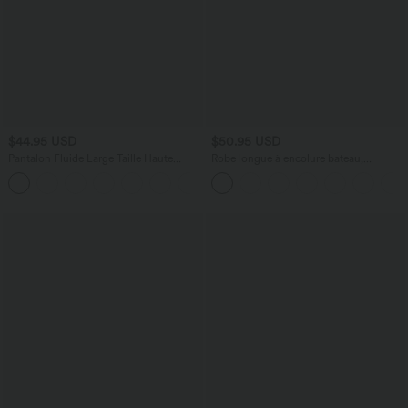
$44.95 USD
$50.95 USD
Pantalon Fluide Large Taille Haute
Robe longue à encolure bateau,
Poches Latérales Palazzo Solide Casual
bretelles asymétriques, côtés froncés et
+5
Linen-Feel
poches