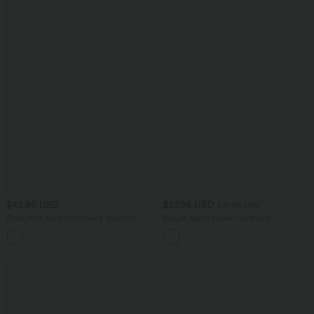
$42.95 USD
$27.95 USD
$31.95 USD
Robe midi sans manches à encolure
Blouse esprit bureau oversize
arrondie avec coussinets amovibles et
défroissage facile, col V et manches
ourlet à volants
courtes