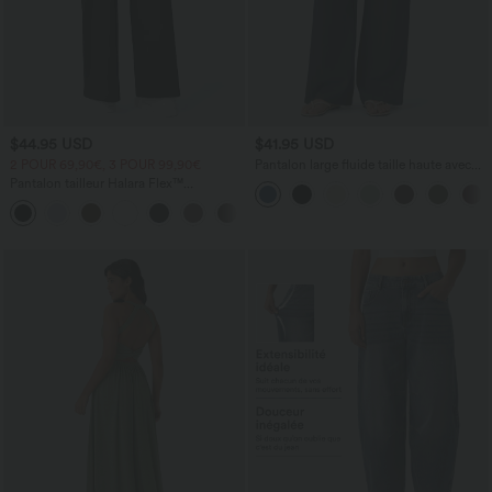
$44.95 USD
$41.95 USD
2 POUR 69,90€, 3 POUR 99,90€
Pantalon large fluide taille haute avec
cordon de serrage, poches latérales et
Pantalon tailleur Halara Flex™
aspect lin
DayStretch coupe droite taille haute
+23
avec poches