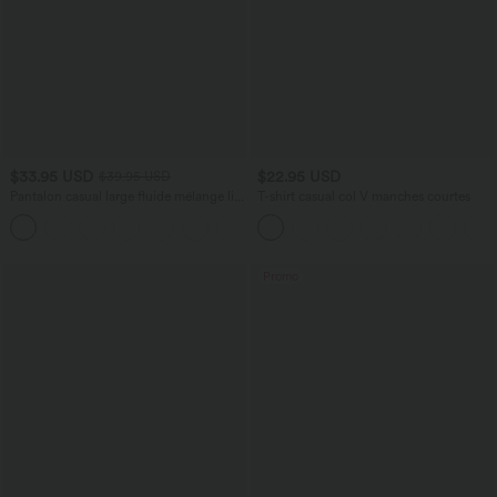
$33.95 USD
$22.95 USD
$39.95 USD
Pantalon casual large fluide mélange lin
T-shirt casual col V manches courtes
taille haute avec cordon de serrage et
+5
poches
Promo