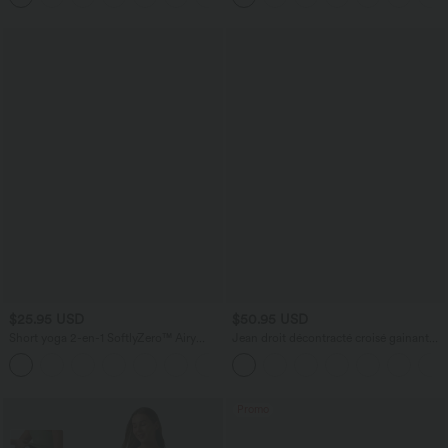
$25.95 USD
$50.95 USD
Short yoga 2-en-1 SoftlyZero™ Airy
Jean droit décontracté croisé gainant
effet frais InstantCool taille très haute
taille haute avec poches Halara Flex™
+20
12,5 cm avec poches, longueur allongée
Promo