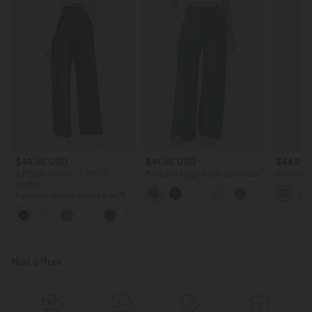
$44.95 USD
$41.95 USD
$44.95
2 POUR 69,90€, 3 POUR
Pantalon large fluide taille haute
Robe long
99,90€
avec cordon de serrage, poches
poches lat
latérales et aspect lin
torsadé
Pantalon tailleur Halara Flex™
DayStretch coupe droite taille
+23
haute avec poches
Nos offres