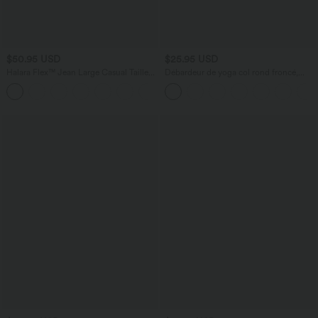
$50.95 USD
$25.95 USD
Halara Flex™ Jean Large Casual Taille
Débardeur de yoga col rond froncé,
Haute Poches Multiples Tricot
tissu rafraîchissant - Protection UPF50+
+2
Extensible Délavé