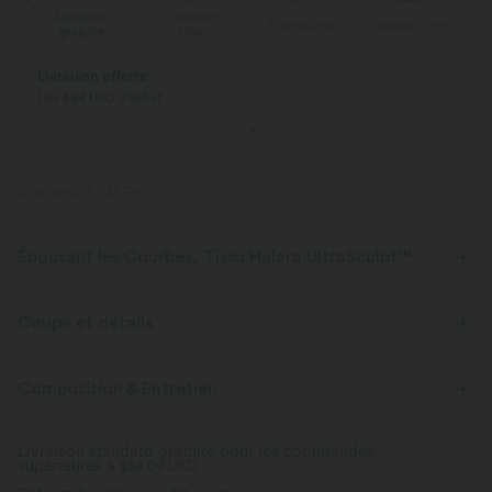
Livraison
Paiement
ert
Promotions
Cadeau offert
gratuite
différé
Livraison offerte
Dès $84 USD d'achat
ID de produit 02817481
Épousant les Courbes, Tissu Halara UltraSculpt™
Mettez vos courbes en valeur avec notre tissu sculptant.
Coupe et détails
Extensible dans les 4 sens
Tissu respirant
Pour : l'entraînement et les activités décontractées
Composition & Entretien
Doux et lisse
Compression sculptante
Maintien moyen
Gainant
Ceinture en V
Livraison standard gratuite pour les commandes
Évacue l’humidité
supérieures à
Poches latérales
$84.09 USD
12,5 cm
Taille haute
Ajusté