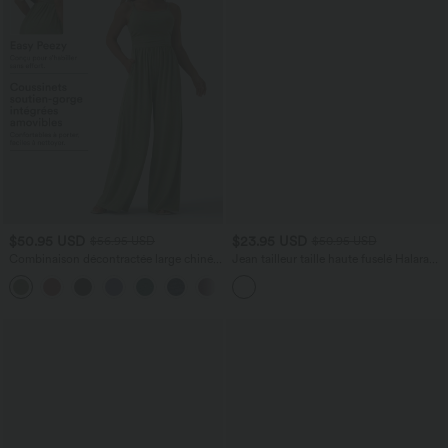
$50.95 USD
$23.95 USD
$56.95 USD
$50.95 USD
Combinaison décontractée large chinée
Jean tailleur taille haute fuselé Halara
froncée bretelles ajustables avec poches
Flex™ avec poches
+10
- Easy Peasy