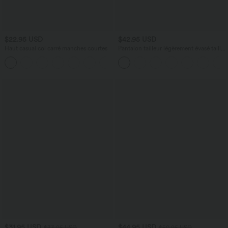
$22.95 USD
$42.95 USD
Haut casual col carré manches courtes
Pantalon tailleur légèrement évasé taille
haute avec poches arrière Halara Flex™
+10
$31.95 USD
$44.95 USD
$33.95 USD
$50.95 USD