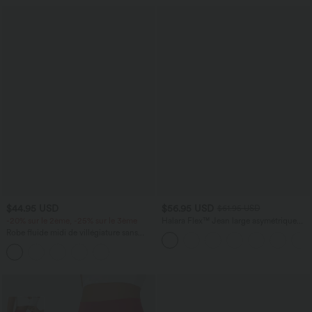
$44.95 USD
$56.95 USD
$61.95 USD
-20% sur le 2ème, -25% sur le 3ème
Halara Flex™ Jean large asymétrique
taille basse avec bouton, fermeture
Robe fluide midi de villégiature sans
éclair et poches multiples, délavé et
manches, encolure carrée, dos nu croisé,
extensible en maille
fronces et soutien-gorge intégré