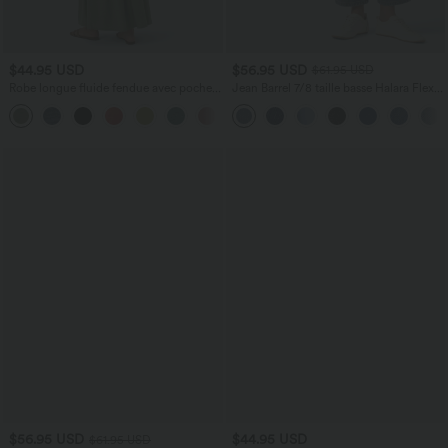
$44.95 USD
$56.95 USD
$61.95 USD
Robe longue fluide fendue avec poches
Jean Barrel 7/8 taille basse Halara Flex™
latérales, dos nu et effet torsadé
avec poches zippées
+8
$56.95 USD
$44.95 USD
$61.95 USD