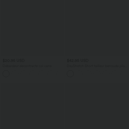
$20.95 USD
$42.95 USD
Débardeur décontracté col carré
DayStretch Short tailleur bermuda plissé
taille haute 25,5 cm avec poches