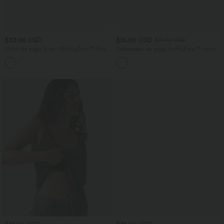
$33.95 USD
$15.95 USD
$31.95 USD
Short de yoga 2-en-1 SoftlyZero™ Airy
Débardeur de yoga SoftlyZero™ court
taille très haute effet frais InstantCool
col V dos nageur ourlet croisé avec
+10
22,8 cm avec poches
brassière intégrée effet frais InstantCool,
protection solaire UPF50+