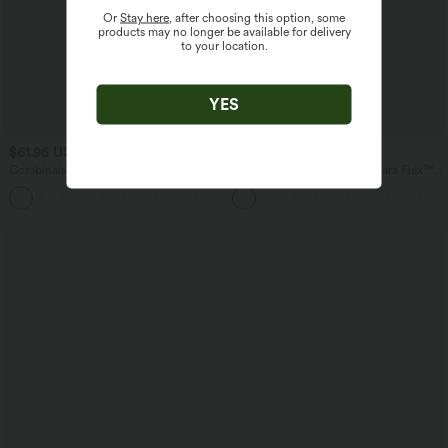
Or
Stay here
, after choosing this option, some
products may no longer be available for delivery
to your location.
YES
$61.95 USD
$56.95 USD
$61.95 USD
Combinaison froncée col V sans
Jean baggy asymétrique Halara Flex™
manches avec poches - Easy Peasy
taille haute effet délavé avec poches
+7