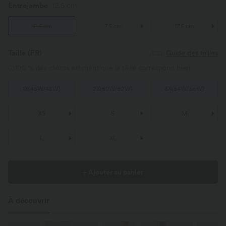
Entrejambe
12,5 cm
12,5 cm
7,5 cm
17,5 cm
Taille
(FR)
Guide des tailles
100 % des clients estiment que la taille correspond bien.
1X
(
46W/48W
)
2X
(
50W/52W
)
3X
(
54W/56W
)
XS
S
M
L
XL
+ Ajouter au panier
À découvrir