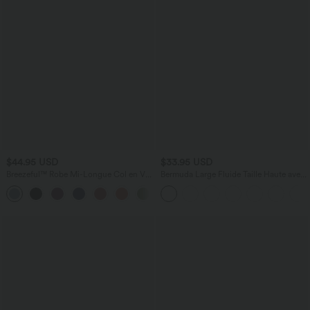
$44.95 USD
$33.95 USD
Breezeful™ Robe Mi-Longue Col en V
Bermuda Large Fluide Taille Haute avec
Manches Courtes Poche Latérale Nouée
Plis et Poches Latérales en Lin
+8
au Dos Séchage Rapide
Synthétique