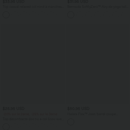
$33.95 USD
$31.95 USD
Top casual relaxed col rond à manches
Bermuda SoftlyZero™ Airy de yoga taille
chauve-souris
haute avec poches multiples et effet
+1
frais InstantCool
$25.95 USD
$50.95 USD
-20% sur le 2ème, -25% sur le 3ème
Halara Flex™ Jean barrel coupe
tonneau taille mi-haute avec poches
Top décontracté dos nu à col licou avec
lien dans le dos
+1