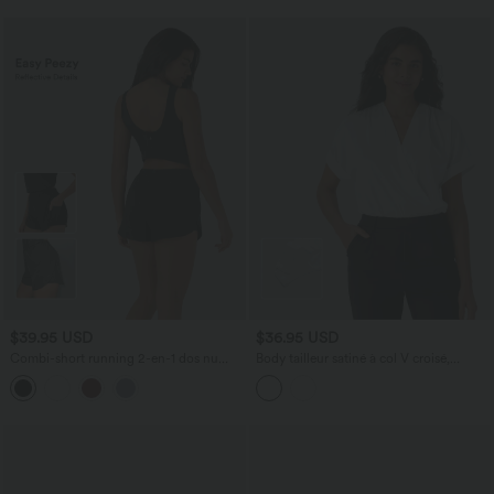
$39.95 USD
$36.95 USD
Combi-short running 2-en-1 dos nu
Body tailleur satiné à col V croisé,
réfléchissant séchage rapide avec
manches chauve-souris et boutons-
poches latérales - Édition Easy Peasy -
pression
UPF50+