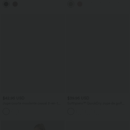
enduit taille haute gainante
froncée bretelles ajustables avec poches
- Easy Peasy
$42.95 USD
$39.95 USD
Jupe courte moulante casual 2-en-1
Softlyzero™ QuickDry Jupe de golf
Halara UltraSculpt™ imprimé à carreaux
courte deux-en-un à taille haute avec
taille haute avec ourlet croisé
poches latérales, ourlet arrondi, cordon
de serrage - Poche pour tee de golf