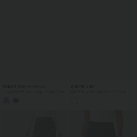
$56.95 USD
$25.95 USD
$61.95 USD
Halara Flex™ Jean Large Casual Taille
Short de yoga SoftlyZero™ Airy taille
Basse avec Boutons Zip Multiples
haute froncé effet frais InstantCool 7,5
+3
Poches Lavés Élastiques et Tricotés
cm avec poches