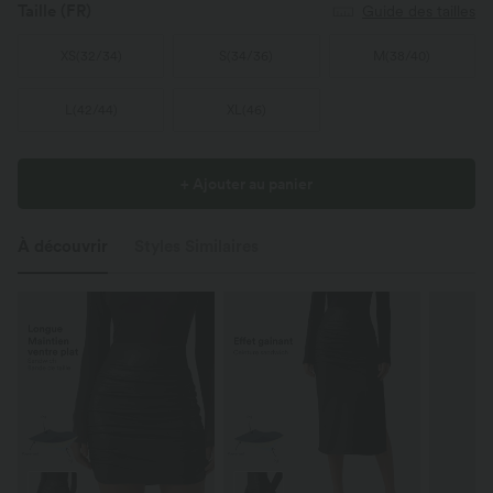
Taille
(FR)
Guide des tailles
XS
(
32/34
)
S
(
34/36
)
M
(
38/40
)
L
(
42/44
)
XL
(
46
)
+ Ajouter au panier
À découvrir
Styles Similaires