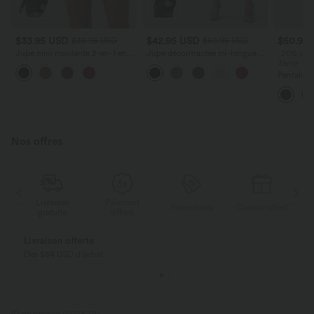
$33.95 USD
$42.95 USD
$50.95
$36.95 USD
$50.95 USD
Jupe mini moulante 2-en-1 en
Jupe décontractée mi-longue 2-
-20% sur 
molleton et tissu enduit taille
en-1 polaire tissu enduit
3ème
haute gainante avec fronces et
gainante taille haute avec
Pantalon t
ourlet arrondi - Longueur plus
fronces et ourlet arrondi
haute Hal
longue
avec zip l
Nos offres
Livraison
Paiement
ert
Promotions
Cadeau offert
gratuite
différé
Livraison offerte
Dès $84 USD d'achat