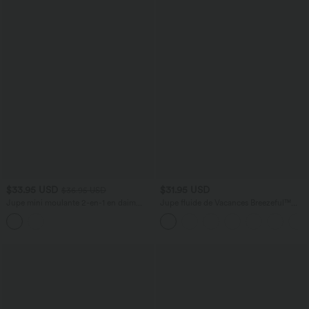
$33.95 USD
$31.95 USD
$36.95 USD
Jupe mini moulante 2-en-1 en daim
Jupe fluide de Vacances Breezeful™
ventre plat, taille haute, fronces, ourlet
Séchage Rapide Taille Haute Dos Noué
arrondi — version longue
Torsadé