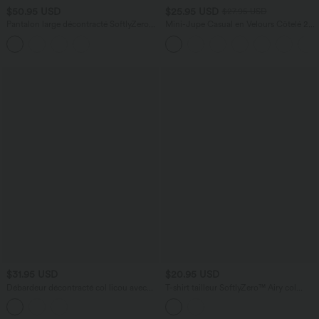
$50.95 USD
$25.95 USD
$27.95 USD
Pantalon large décontracté SoftlyZero™
Mini-Jupe Casual en Velours Côtelé 2
Airy gainant taille haute effet frais
en 1 Fermeture Éclair Invisible Taille
InstantCool avec poches, protection
Haute
solaire UPF50+
$31.95 USD
$20.95 USD
Débardeur décontracté col licou avec
T-shirt tailleur SoftlyZero™ Airy col
lien dans le dos
échancré manches longues