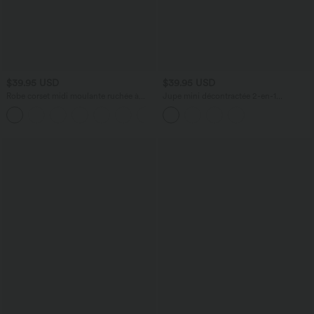
$39.95 USD
$39.95 USD
Robe corset midi moulante ruchée à
Jupe mini décontractée 2-en-1
encolure carrée, dos nu, brassière
SoftlyZero™ Airy effet frais InstantCool
+6
intégrée
taille haute à volants superposés avec
poche