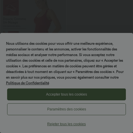
Nous utilisons des cookies pour vous offrir une meilleure expérience,
personnaliser le contenu et les annonces, activer les fonctionnalités des
médias sociaux et analyser notre performance. Si vous acceptez notre
utilisation des cookies et celle de nos partenaires, cliquez sur « Accepter les
cookies ». Les préférences en matière de cookies peuvent être gérées et
désactivées à tout moment en cliquant sur « Paramètres des cookies ». Pour
$50.95 USD
$56.95 USD
en savoir plus sur nos pratiques, vous pouvez également consulter notre
Softlyzero™ Airy Robe Sport Torsadée
Jean évasé Halara Flex™ taille mi-haute
Politique de Confidentialité
Dos Nu Édition Easy Peasy
gainant avec poches
+18
Accepter tous les cookies
Paramètres des cookies
Rejeter tous les cookies