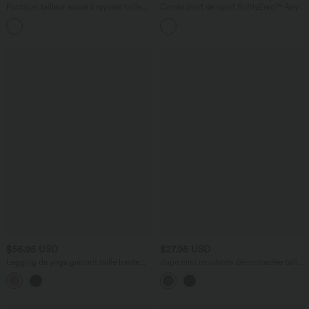
Pantalon tailleur évasé à rayures taille
Combishort de sport SoftlyZero™ Airy à
haute avec poches
encolure U, toucher frais, coussinets
amovibles, poches et accès facile Easy
Peasy
$56.95 USD
$27.95 USD
Legging de yoga gainant taille haute
Jupe mini moulante décontractée taille
avec poches Halara UltraSculpt™
haute en suédine, froncée, ourlet croisé,
version plus longue