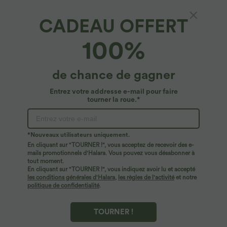
CADEAU OFFERT
Patitoff™ Flow*
100%
Jupe mi-longue moulante décontractée 2-en-
1 gainante taille haute anti-poils d'animaux
Patitoff™
4.5
(
150
)
de chance de gagner
$36.95 USD
Entrez votre addresse e-mail pour faire
tourner la roue.*
*Nouveaux utilisateurs uniquement.
En cliquant sur "TOURNER !", vous acceptez de recevoir des e-
mails promotionnels d'Halara. Vous pouvez vous désabonner à
tout moment.
En cliquant sur "TOURNER !", vous indiquez avoir lu et accepté
les conditions générales d'Halara
,
les règles de l'activité
et notre
politique de confidentialité
.
TOURNER !