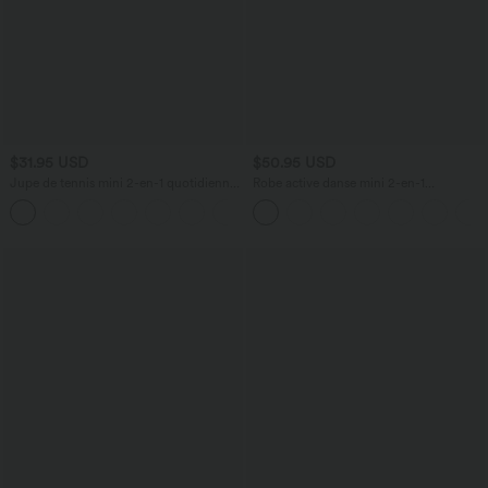
$31.95 USD
$50.95 USD
Jupe de tennis mini 2-en-1 quotidienne
Robe active danse mini 2-en-1
SoftlyZero™ Airy avec croisement,
Breezeful™ dos nu avec liens dos
+25
poche latérale et effet frais InstantCool,
séchage rapide et poche latérale -
Lucid, protection solaire UPF50+
Édition Easy Peasy