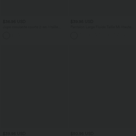
$36.95 USD
$39.95 USD
Jupe moulante courte 2-en-1 taille
Pantalon Large Fluide Taille Mi-Haute
haute ventre plat en maille côtelée avec
Taille Élastique Cordon Poches Latérales
fronces et ourlet arrondi
Ourlet Flottant
$39.95 USD
$50.95 USD