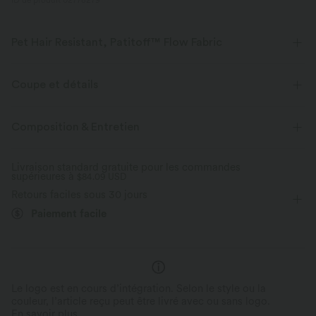
ID de produit 02778279
Pet Hair Resistant, Patitoff™ Flow Fabric
Amoureux des animaux ! Restez élégant et sans poils toute la journée
avec notre tissu durable résistant aux poils d'animaux. Patitoff™ 2.0 est
Coupe et détails
en attente de brevet d'utilité américain créé par Halara.
Pour : les activités décontractées
Gainant
Short intégré
Composition & Entretien
Extensible dans les 4 sens
Tissu respirant
Taille plate
Asymétrique
Mesh respirant
Fente
Tissu résistant aux poils d’animaux
Livraison standard gratuite pour les commandes
supérieures à
Enfilable
$84.09 USD
Midi
Taille haute
Moulant
Retours faciles sous 30 jours
Poils d’animaux faciles à retirer
Élasticité moyenne
Élasticité quatre directions
Paiement facile
Ultra doux à l’intérieur, côtelé à l’extérieur
Le logo est en cours d’intégration. Selon le style ou la
couleur, l’article reçu peut être livré avec ou sans logo.
En savoir plus