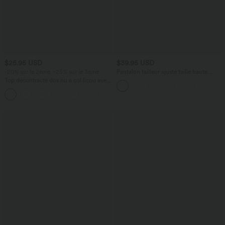
$25.95 USD
$39.95 USD
-20% sur le 2ème, -25% sur le 3ème
Pantalon tailleur ajusté taille haute
Halara Flex™ avec poches
Top décontracté dos nu à col licou avec
lien dans le dos
+1