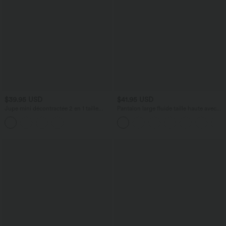
$39.95 USD
$41.95 USD
Jupe mini décontractée 2 en 1 taille
Pantalon large fluide taille haute avec
haute en maille ajourée avec poches —
cordon de serrage, poches latérales et
longueur allongée
aspect lin