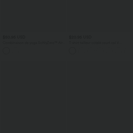
$50.95 USD
$20.95 USD
Combinaison de yoga SoftlyZero™ Airy
T-shirt tailleur côtelé court col V
2-en-1 effet frais InstantCool à doubles
manches longues
bretelles avec brassière intégrée et
poches, accès facile Easy Peasy