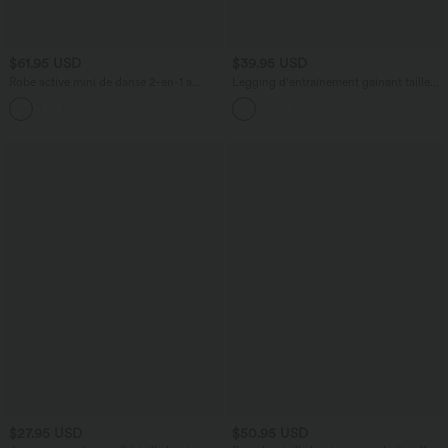
$61.95 USD
$39.95 USD
Robe active mini de danse 2-en-1 à
Legging d'entraînement gainant taille
petites fleurs, coussinets amovibles,
haute avec poches Halara UltraSculpt™
poches et accès facile Easy Peasy
$27.95 USD
$50.95 USD