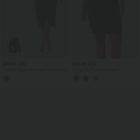
$36.95 USD
$39.95 USD
Jupe de travail midi 2-en-1 taille haute
Halara Flex™ Jupe en Jean
pied-de-poule à carreaux ourlet tulipe
décontractée stretch délavé à taille
haute, multiples poches et fente latérale