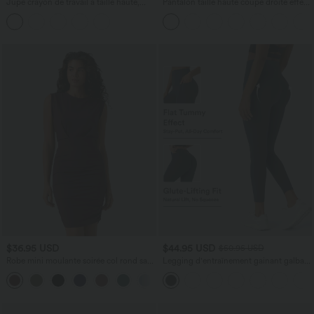
Jupe crayon de travail à taille haute,
Pantalon taille haute coupe droite effet
fente et motif pied-de-poule et carreaux
lin avec poches
$36.95 USD
$44.95 USD
$50.95 USD
Robe mini moulante soirée col rond sans
Legging d'entraînement gainant galbant
manches froncée effet frais InstantCool
taille haute avec effet scrunch et poches
SoftlyZero™ Airy
Halara UltraSculpt™