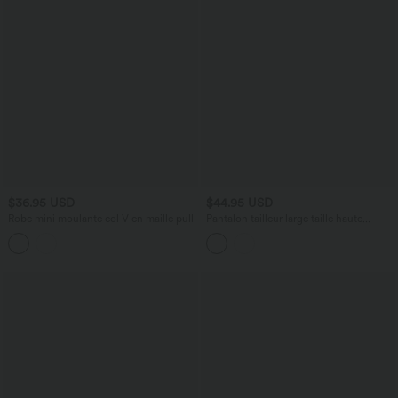
$36.95 USD
$44.95 USD
Robe mini moulante col V en maille pull
Pantalon tailleur large taille haute
croisée avec poches