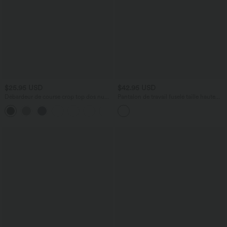
$25.95 USD
$42.95 USD
Débardeur de course crop top dos nu
Pantalon de travail fuselé taille haute
col carré bretelles croisées Softlyzero™
Halara Flex™ avec poches
Airy Cool Touch - longueur rallongée -
UPF50+