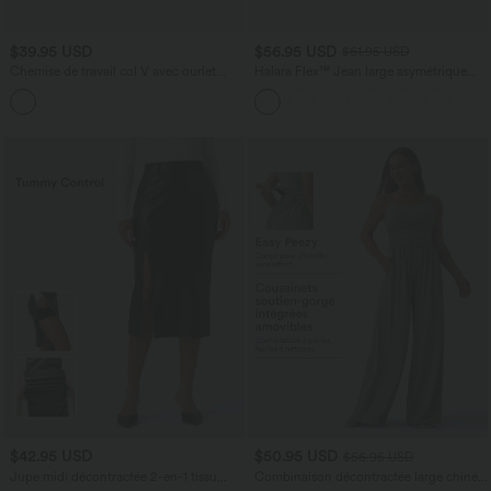
$39.95 USD
$56.95 USD
$61.95 USD
Chemise de travail col V avec ourlet
Halara Flex™ Jean large asymétrique
arrondi
taille basse avec bouton, fermeture
éclair et poches multiples, délavé et
extensible en maille
$42.95 USD
$50.95 USD
$56.95 USD
Jupe midi décontractée 2-en-1 tissu
Combinaison décontractée large chinée