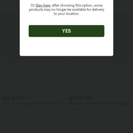
Or
Stay here
, after choosing this option, some
products may no longer be available for delivery
to your location.
YES
$22.95 USD
$50.95 USD
Body côtelé ajusté de travail col carré
Pantalon de travail Halara Flex™ paper
avec boutons
bag large taille haute, avec ceinture et
poches