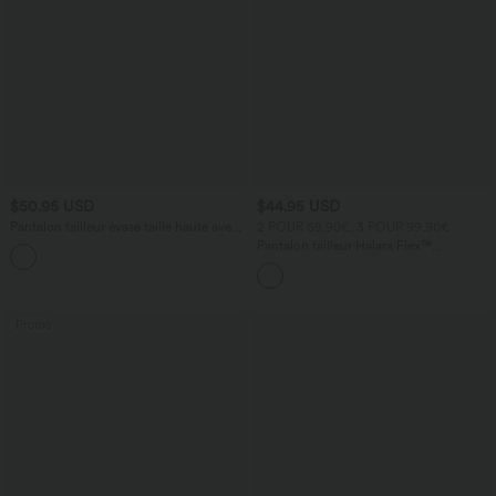
$50.95 USD
$44.95 USD
Pantalon tailleur évasé taille haute avec
2 POUR 69,90€, 3 POUR 99,90€
poches
Pantalon tailleur Halara Flex™
DayStretch coupe droite taille haute
avec poches
Promo