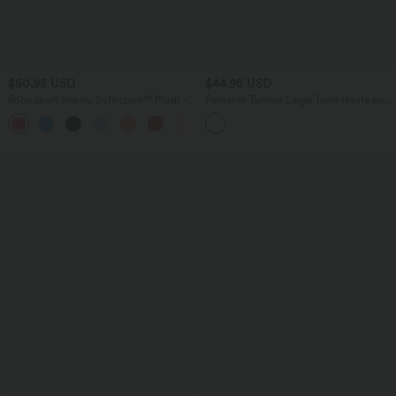
$50.95 USD
$44.95 USD
Robe sport dos nu Softlyzero™ Plush -
Pantalon Tailleur Large Taille Haute avec
Édition Easy Peasy E-G
Bouton et Poches
+11