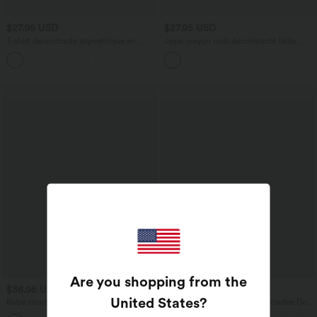
$27.95 USD
$27.95 USD
T-shirt décontracté asymétrique en
Jupe crayon midi décontracté taille
mélange de laine à une épaule et
haute extensible aspect satiné à effet
manches longues
frais InstantCool avec fronces
Are you shopping from the
$36.95 USD
$50.95 USD
United States
?
Robe courte moulante col V profond
Robe Danse Sport Évasée Torsadée Dos
manches longues avec fronces
Nu Plus Longue Easy Peasy Édition