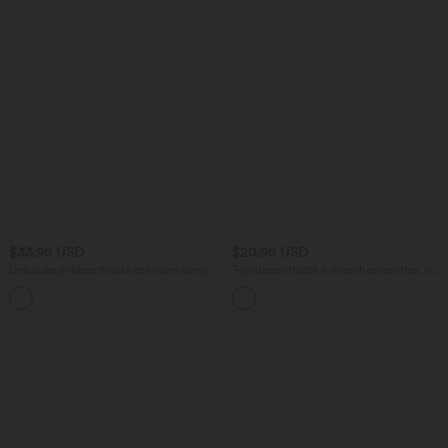
$33.95 USD
$20.95 USD
Débardeur décontracté col carré avec
Top décontracté à manches courtes, une
soutien-gorge intégré bonnets B-E
épaule dénudée et fronces