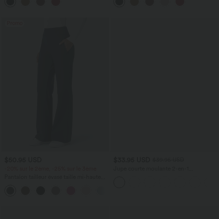
fronces et ourlet arrondi - Longueur
avec fronces et ourlet arrondi
plus longue
Promo
$50.95 USD
$33.95 USD
$39.95 USD
-20% sur le 2ème, -25% sur le 3ème
Jupe courte moulante 2-en-1
SoCinched gainante taille haute
Pantalon tailleur évasé taille mi-haute
similicuir polaire froncée ourlet arrondi
Halara Flex™ DayStretch avec zip latéral
+12
et poches