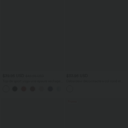
$39.95 USD
$33.95 USD
$42.95 USD
Top de sport yoga une épaule séchage
Débardeur décontracté à col rond et
rapide ourlet arrondi asymétrique
soutien-gorge intégré, bonnets BE
+3
manches longues avec trous pouces -
Brassière intégrée
Promo