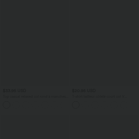
$33.95 USD
$20.95 USD
Top casual relaxed col rond à manches
T-shirt tailleur côtelé court col V
chauve-souris
manches longues
+1