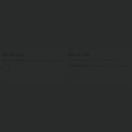
$27.95 USD
$44.95 USD
Blouse esprit bureau défroissage facile,
2 POUR 69,90€, 3 POUR 99,90€
encolure bateau, manches longues,
Veste péplum de travail col en V avec un
fronces et lien côté
bouton