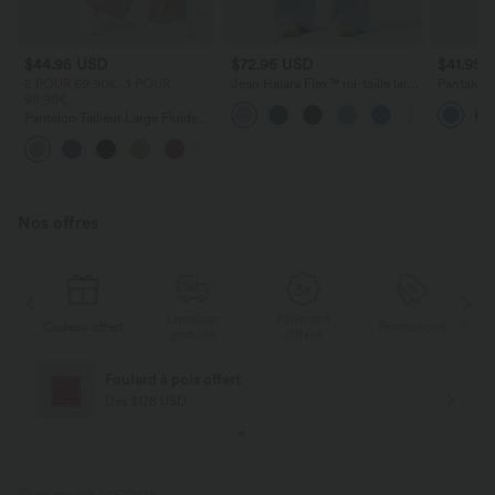
$44.95 USD
$72.95 USD
$41.95 
2 POUR 69,90€, 3 POUR
Jean Halara Flex™ mi-taille large
Pantalon l
99,90€
ample délavé décontracté avec
avec cord
poches
latérales 
Pantalon Tailleur Large Fluide
Halara Flex™ Gaufré Taille Haute
+21
Poches Latérales
Nos offres
Livraison
Paiement
s
Cadeau offert
Promotions
Ca
gratuite
différé
Foulard à pois offert
Dès $178 USD