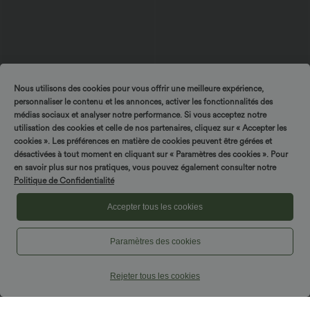
Nous utilisons des cookies pour vous offrir une meilleure expérience,
$56.95 USD
$56.95 USD
personnaliser le contenu et les annonces, activer les fonctionnalités des
Pantalon cargo décontracté large à
Veste SoftlyZero™ à capuche manches
médias sociaux et analyser notre performance. Si vous acceptez notre
cordon côtelé, taille mi-haute, avec
longues avec trous pouces détails
poches
plissés et poches-UPF50+
utilisation des cookies et celle de nos partenaires, cliquez sur « Accepter les
cookies ». Les préférences en matière de cookies peuvent être gérées et
désactivées à tout moment en cliquant sur « Paramètres des cookies ». Pour
en savoir plus sur nos pratiques, vous pouvez également consulter notre
Politique de Confidentialité
Accepter tous les cookies
Paramètres des cookies
Rejeter tous les cookies