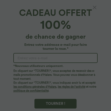
CADEAU OFFERT
Patitoff™ Flow*
100%
Patitoff™ Flow Débardeur Court Sans
Manches Résistant aux Poils d'Animaux Col
Rond
4.9
(
2841
)
de chance de gagner
$27.95 USD
2 POUR 49,90€, 4 POUR 98,90€
Entrez votre addresse e-mail pour faire
tourner la roue.*
*Nouveaux utilisateurs uniquement.
En cliquant sur "TOURNER !", vous acceptez de recevoir des e-
mails promotionnels d'Halara. Vous pouvez vous désabonner à
tout moment.
En cliquant sur "TOURNER !", vous indiquez avoir lu et accepté
les conditions générales d'Halara
,
les règles de l'activité
et notre
politique de confidentialité
.
TOURNER !