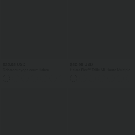
$22.95 USD
$50.95 USD
Débardeur yoga court Halara
Halara Flex™ Taille Mi-Haute Multiples
UltraSculpt™ double bretelles torsadé
Poches Jambe Droite Jean Cargo
+11
dos nu
Décontracté Extensible