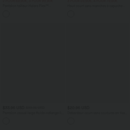
2 POUR 69,90€, 3 POUR 99,90€
3 POUR 59,90€, 4 POUR 79,90€
Pantalon tailleur Halara Flex™
Haut court sans manches à capuche
DayStretch coupe droite taille haute
avec cordon de serrage
+23
avec poches
$33.95 USD
$20.95 USD
$39.95 USD
Pantalon casual large fluide mélange lin
Débardeur court sans coutures en tissu
taille haute avec cordon de serrage et
gaufré OneForm Seamless Flow
+5
poches