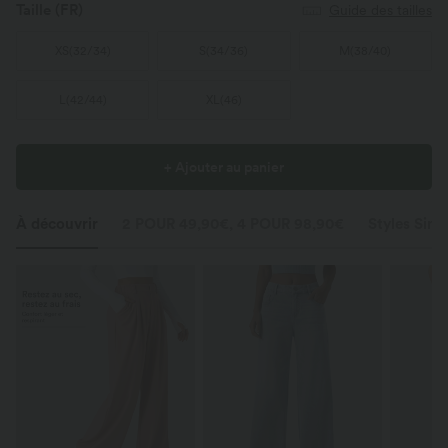
Taille
(FR)
Guide des tailles
XS
(
32/34
)
S
(
34/36
)
M
(
38/40
)
L
(
42/44
)
XL
(
46
)
+ Ajouter au panier
À découvrir
2 POUR 49,90€, 4 POUR 98,90€
Styles Simil