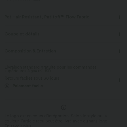
ID de produit 02670413
Pet Hair Resistant, Patitoff™ Flow Fabric
Amoureux des animaux ! Restez élégant et sans poils toute la journée
avec notre tissu durable résistant aux poils d'animaux. Patitoff™ 2.0 est
Coupe et détails
en attente de brevet d'utilité américain créé par Halara.
Coupe ample
Col rond
Plissé irrégulier
Enfilable
Composition & Entretien
Extensible dans les 4 sens
Tissu respirant
Yoga et Pilates
Sous la poitrine
Carrée
Tissu résistant aux poils d’animaux
Livraison standard gratuite pour les commandes
supérieures à
Sans manches
$84.09 USD
Élasticité moyenne
Retours faciles sous 30 jours
Poils d’animaux faciles à retirer
Élasticité quatre directions
Débardeur
Paiement facile
Ultra doux à l’intérieur, côtelé à l’extérieur
Le logo est en cours d’intégration. Selon le style ou la
couleur, l’article reçu peut être livré avec ou sans logo.
En savoir plus