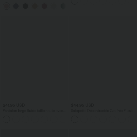
Flex™ Gaufré Taille Haute Poches
+21
Latérales
$41.95 USD
$44.95 USD
Pantalon large fluide taille haute avec
Salopette Décontractée Gaufrée Plissée
cordon de serrage, poches latérales et
Poches Multiples Avec Boutons Bretelles
+15
aspect lin
Réglables