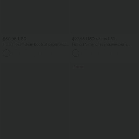
$50.95 USD
$27.95 USD
$31.95 USD
Halara Flex™ Jean bootcut décontracté
Pull col V manches chauve-souris
extensible délavé taille haute à poches
longues à découpes
+5
multiples
Promo