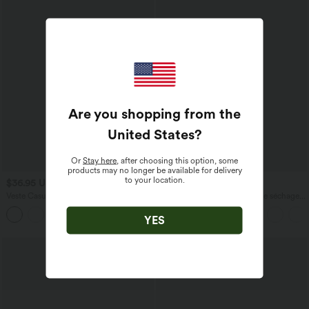
Are you shopping from the
United States
?
Or
Stay here
, after choosing this option, some
products may no longer be available for delivery
to your location.
$36.95 USD
$39.95 USD
$44.95 USD
$42.95 USD
Veste Casual en Velours Côtelé à
Top de sport yoga une épaule séchage
Boutons Poches Col Court
rapide ourlet arrondi asymétrique
manches longues avec trous pouces -
YES
Brassière intégrée