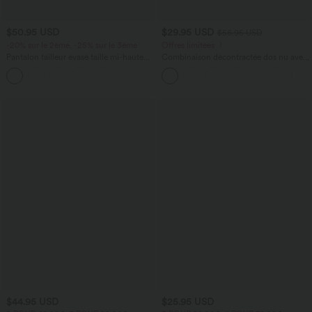
$50.95 USD
$29.95 USD
$56.95 USD
-20% sur le 2ème, -25% sur le 3ème
Offres limitées ！
Pantalon tailleur évasé taille mi-haute
Combinaison décontractée dos nu avec
Halara Flex™ DayStretch avec zip latéral
poches latérales
+12
et poches
$44.95 USD
$25.95 USD