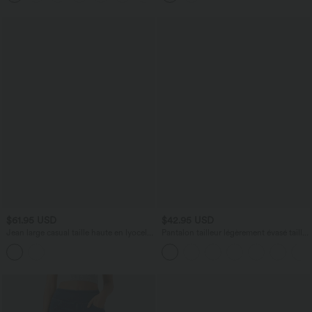
$61.95 USD
$42.95 USD
Jean large casual taille haute en lyocell
Pantalon tailleur légèrement évasé taille
avec poches
haute avec poches arrière Halara Flex™