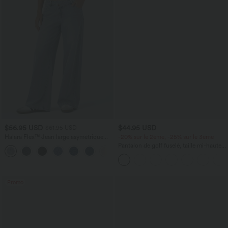
$56.95 USD
$44.95 USD
$61.95 USD
Halara Flex™ Jean large asymétrique
-20% sur le 2ème, -25% sur le 3ème
taille basse avec bouton, fermeture
Pantalon de golf fuselé, taille mi-haute,
+5
éclair et poches multiples, délavé et
cordon, ourlet courbé, séchage rapide,
extensible en maille
avec poches—UPF40+
Promo