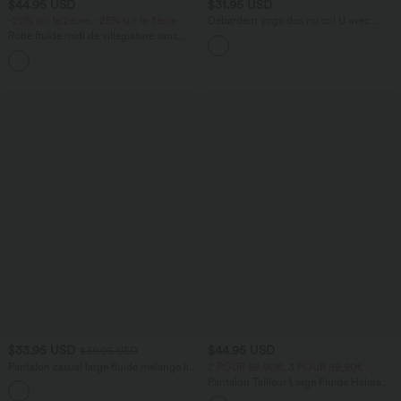
$44.95 USD
$31.95 USD
-20% sur le 2ème, -25% sur le 3ème
Débardeur yoga dos nu col U avec
bretelles croisées, ourlet arrondi et effet
Robe fluide midi de villégiature sans
frais InstantCool, protection solaire
manches, encolure carrée, dos nu croisé,
UPF50+
fronces et soutien-gorge intégré
$33.95 USD
$44.95 USD
$39.95 USD
Pantalon casual large fluide mélange lin
2 POUR 69,90€, 3 POUR 99,90€
taille haute avec cordon de serrage et
Pantalon Tailleur Large Fluide Halara
+5
poches
Flex™ Gaufré Taille Haute Poches