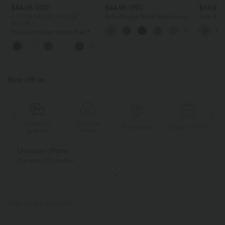
$44.95 USD
$44.95 USD
$56.95
2 POUR 69,90€, 3 POUR
Robe longue fluide fendue avec
Jean Barre
99,90€
poches latérales, dos nu et effet
Halara Fl
torsadé
zippées
Pantalon tailleur Halara Flex™
DayStretch coupe droite taille
+23
haute avec poches
Nos offres
Paiement
Livraison
Promotions
Cadeau offert
différé
gratuite
Payez en plusieurs fois SANS FRAIS
Avec Klarna
ID de produit 02424075