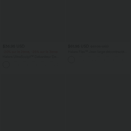
$36.95 USD
$61.95 USD
$67.95 USD
-20% sur le 2ème, -25% sur le 3ème
Halara Flex™ Jean large décontracté
taille haute gainant avec poches
Halara UltraSculpt™ Débardeur De
Course à Col en U Dos Nu Ourlet
+11
Incurvé Croisé