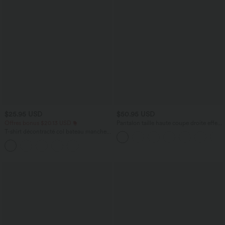
$25.95 USD
$50.95 USD
Offres bonus $20.13 USD
Pantalon taille haute coupe droite effet
lin avec poches
T-shirt décontracté col bateau manches
courtes coton