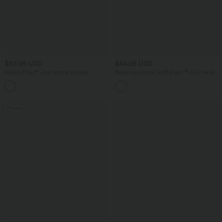
$50.95 USD
$44.95 USD
Halara Flex™ Jean barrel coupe
Robe moulante SoftlyZero™ Airy fendue
tonneau taille mi-haute avec poches
à effet frais InstantCool, brassière
intégrée, dos nu croisé à lacets,
légèrement plissée pour invitée de
mariage et demoiselle d'honneur
Promo