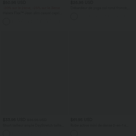
$50.95 USD
$25.95 USD
-20% sur le 2ème, -25% sur le 3ème
Débardeur de yoga col rond froncé,
tissu rafraîchissant - Protection UPF50+
Halara Flex™ Jean slim casual capri
taille haute avec fentes et poches
$33.95 USD
$61.95 USD
$36.95 USD
Short tailleur ample DayStretch taille
Robe active mini de danse 2-en-1 à
haute 17,5 cm avec poches
petites fleurs, coussinets amovibles,
+4
poches et accès facile Easy Peasy