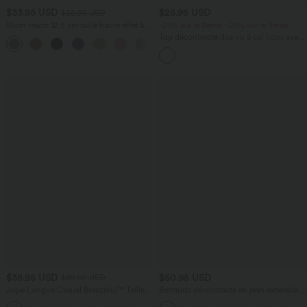
$33.95 USD
$25.95 USD
$36.95 USD
Short resort 12,5 cm taille haute effet lin
-20% sur le 2ème, -25% sur le 3ème
avec ourlet roulotté et poches
Top décontracté dos nu à col licou avec
lien dans le dos
$36.95 USD
$50.95 USD
$39.95 USD
Jupe Longue Casual Breezeful™ Taille
Bermuda décontracté en jean extensible
Haute à Volants 2en1 Fluide Sèchement
délavé Halara Flex™ taille haute avec