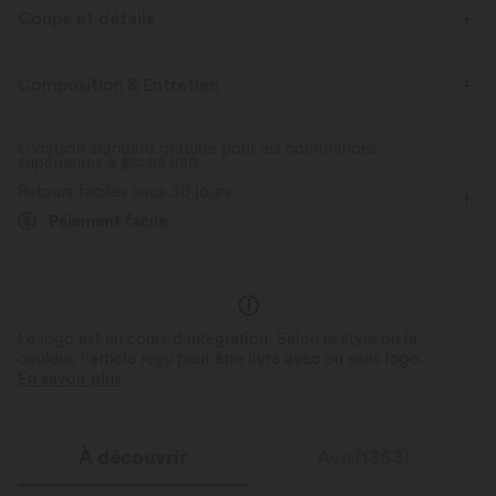
Coupe et détails
Soutien-gorge intégré
Col V profond
Course à pied
Composition & Entretien
Raccourci
Sans manches
Livraison standard gratuite pour les commandes
supérieures à
$84.09 USD
Retours faciles sous 30 jours
Paiement facile
Le logo est en cours d’intégration. Selon le style ou la
couleur, l’article reçu peut être livré avec ou sans logo.
En savoir plus
À découvrir
Avis(1363)