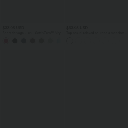
$33.95 USD
$33.95 USD
Short de yoga 2-en-1 SoftlyZero™ Airy
Top casual relaxed col rond à manches
taille très haute effet frais InstantCool
chauve-souris
+10
22,8 cm avec poches