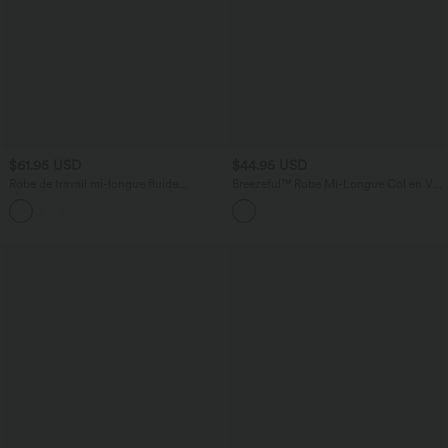
$61.95 USD
$44.95 USD
Robe de travail mi-longue fluide
Breezeful™ Robe Mi-Longue Col en V
gainante à manches chauve-souris avec
Manches Courtes Poche Latérale Nouée
poches
au Dos Séchage Rapide