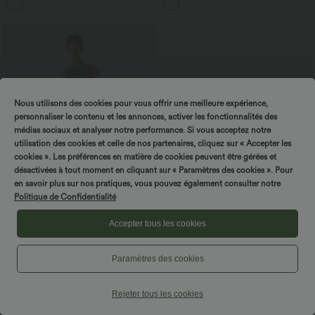
+8
Rapide Quotidien Maxi
revers et multiples poches
Nous utilisons des cookies pour vous offrir une meilleure expérience,
personnaliser le contenu et les annonces, activer les fonctionnalités des
Tournez & gagnez !
médias sociaux et analyser notre performance. Si vous acceptez notre
utilisation des cookies et celle de nos partenaires, cliquez sur « Accepter les
cookies ». Les préférences en matière de cookies peuvent être gérées et
désactivées à tout moment en cliquant sur « Paramètres des cookies ». Pour
en savoir plus sur nos pratiques, vous pouvez également consulter notre
Politique de Confidentialité
Accepter tous les cookies
$50.95 USD
$48.95 USD
$56.95 USD
Robe longue à encolure bateau,
2 POUR 69,90€, 3 POUR 99,90€
bretelles asymétriques, côtés froncés et
Pantalon tailleur fuselé asymétrique
Paramètres des cookies
+4
poches
taille moyenne Halara Flex™ DayStretch
avec poches
Rejeter tous les cookies