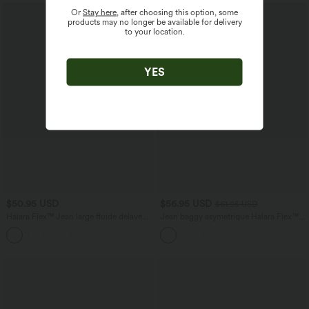
Or
Stay here
, after choosing this option, some
products may no longer be available for delivery
to your location.
YES
$50.95 USD
$56.95 USD
$61.95 USD
Halara Flex™ Jean large fluide délavé
Jean baggy asymétrique Halara Flex™
taille haute à rayures avec poches
taille haute effet délavé avec poches
+1