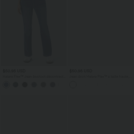
$50.95 USD
$50.95 USD
Halara Flex™ Jean bootcut décontracté
Jean droit Halara Flex™ à taille haute,
extensible délavé taille haute à poches
poches multiples, effet délavé et tissu
+5
multiples
extensible