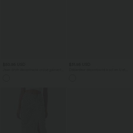
$50.95 USD
$31.95 USD
Jean droit décontracté croisé gainant
Débardeur décontracté à col en U et
taille haute avec poches Halara Flex™
brassière intégrée
+1