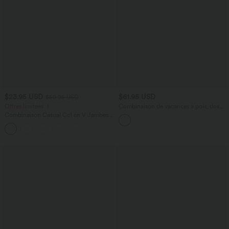
$23.95 USD
$61.95 USD
$50.95 USD
Offres limitées ！
Combinaison de vacances à pois, dos
nu halter, coussinets amovibles, poches
Combinaison Casual Col en V Jambes
et accès facile Easy Peasy
Large Plissée Manches Courtes Poche
+5
Latérale Gaufrée Fluide