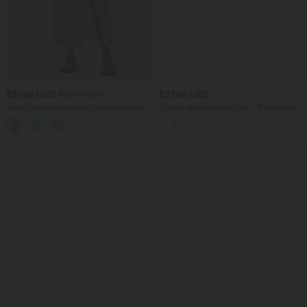
$31.95 USD
$27.95 USD
$33.95 USD
Jupe longue moulante taille mi-haute
Caraco décontracté 2-en-1 froncé avec
avec nœud devant et fronces imprimé
brassière intégrée bretelles réglables
floral/à rayures
Promo