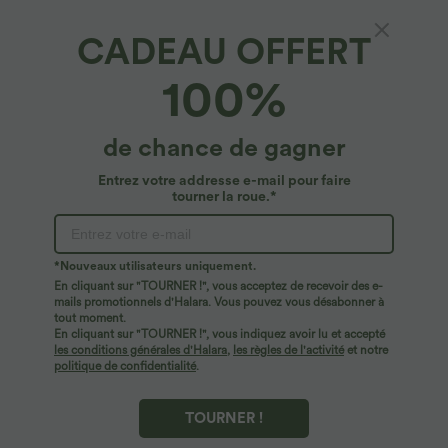
CADEAU OFFERT
Débardeur yoga court col V rembourré A-D
100%
4.8
(
1363
)
$25.95 USD
de chance de gagner
Entrez votre addresse e-mail pour faire
tourner la roue.*
*Nouveaux utilisateurs uniquement.
En cliquant sur "TOURNER !", vous acceptez de recevoir des e-
mails promotionnels d'Halara. Vous pouvez vous désabonner à
tout moment.
En cliquant sur "TOURNER !", vous indiquez avoir lu et accepté
les conditions générales d'Halara
,
les règles de l'activité
et notre
politique de confidentialité
.
TOURNER !