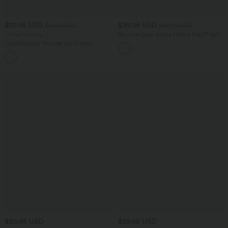
$29.95 USD
$39.95 USD
$61.95 USD
$42.95 USD
Offres limitées ！
Short en jean ample Halara Flex™ taille
haute croisé gainant décontracté avec
Combinaison froncée col V sans
poches
manches avec poches - Easy Peasy
+7
$50.95 USD
$39.95 USD