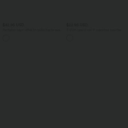
$42.95 USD
$22.95 USD
Pantalon capri effet lin taille haute avec
T-shirt casual col V manches courtes
poches zippées
+7