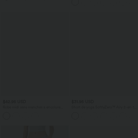
Latérales
$42.95 USD
$31.95 USD
Robe midi sans manches à encolure
Short de yoga SoftlyZero™ Airy 2-en-1
arrondie avec coussinets amovibles et
taille très haute avec poches et effet frais
ourlet à volants
InstantCool 17,5 cm