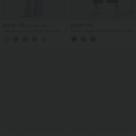
$53.95 USD
$39.95 USD
$56.95 USD
Jean décontracté taille mi-haute en
Pantalon barrel DayStretch taille haute
lyocell drapé avec cordon de serrage et
avec poches
poches