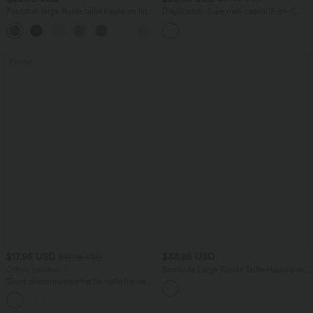
Pantalon large fluide taille haute en lin
DayStretch Jupe mini casual 2-en-1
mélangé avec poches et liens latéraux
bodycon plissée croisée taille haute
Promo
$17.95 USD
$33.95 USD
$31.95 USD
Offres limitées ！
Bermuda Large Fluide Taille Haute avec
Plis et Poches Latérales en Lin
Short décontracté effet lin taille haute
Synthétique
avec cordon de serrage et poches
latérales