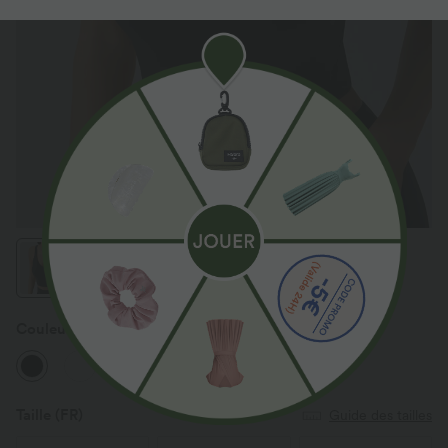
Couleur
Noir
Taille
(FR)
Guide des tailles