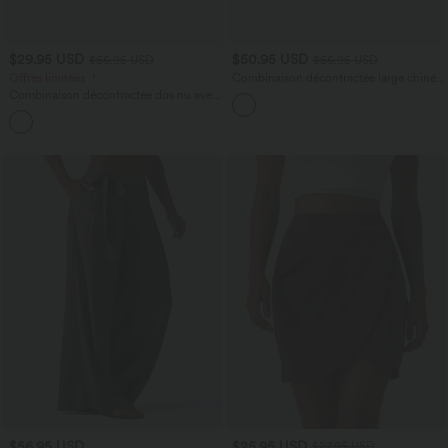
$29.95 USD
$50.95 USD
$56.95 USD
$56.95 USD
Offres limitées ！
Combinaison décontractée large chinée
froncée bretelles ajustables avec poches
Combinaison décontractée dos nu avec
- Easy Peasy
poches latérales
+10
$56.95 USD
$25.95 USD
$27.95 USD