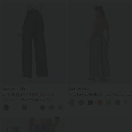
$44.95 USD
$44.95 USD
2 POUR 69,90€, 3 POUR 99,90€
Robe longue fluide fendue avec poches
latérales, dos nu et effet torsadé
Pantalon tailleur Halara Flex™
DayStretch coupe droite taille haute
+23
avec poches