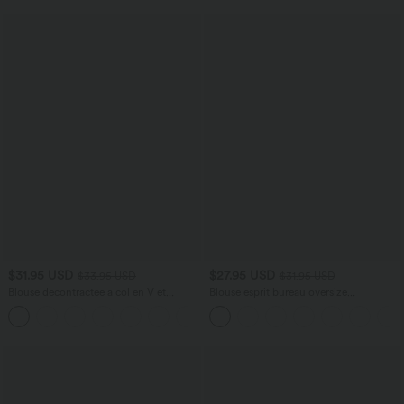
$31.95 USD
$27.95 USD
$33.95 USD
$31.95 USD
Blouse décontractée à col en V et
Blouse esprit bureau oversize
manches courtes bouffantes
défroissage facile, col V et manches
courtes