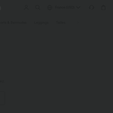
France
(
USD
)
orts & Bermudas
Leggings
Tailles
Activités / Utilités
Ti
ez.