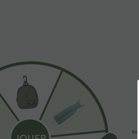
$44.95 USD
$56.95 USD
-20% sur le 2ème, -25% sur le 3ème
Halara Flex™ Je
avec bouton, f
Robe fluide midi de villégiature sans manches,
multiples, déla
encolure carrée, dos nu croisé, fronces et
soutien-gorge intégré
Ent