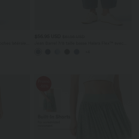
$56.95 USD
$61.95 USD
ches latérales,
Jean Barrel 7/8 taille basse Halara Flex™ avec
poches zippées
+4
Promo
-55%