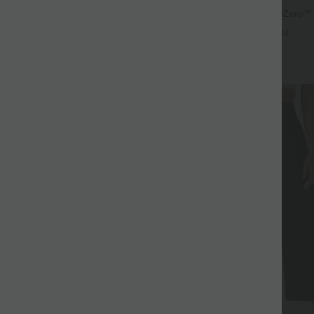
acté 2-en-1 froncé avec brassière
Short de yoga 2-en-1 SoftlyZero™ Ai
les réglables
haute effet frais InstantCool 22,8
+3
+14
poches