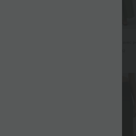
$44.95 USD
fluide taille haute avec cordon de
Robe longue fluide fendue avec po
 latérales et aspect lin
dos nu et effet torsadé
+19
+12