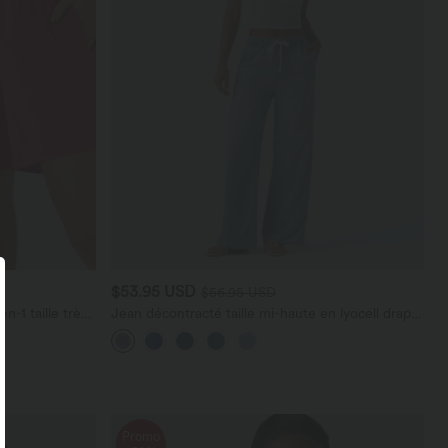
$53.95 USD
$56.95 USD
-1 taille très
Jean décontracté taille mi-haute en lyocell drapé
stantCool 17,5
avec cordon de serrage et poches
Promo