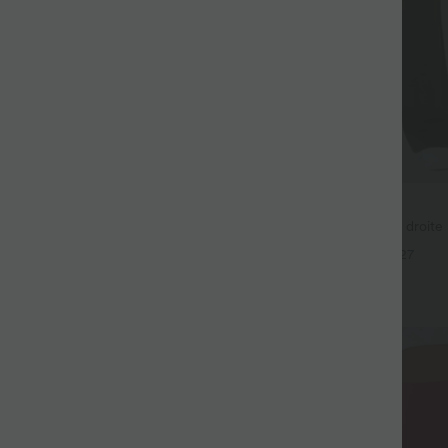
$36.95 USD
$44.95 USD
€, 3 POUR 99,90€
Pantalon taille haute coupe droite
avec poches
ur Large Fluide Halara Flex™
+27
aute Poches Latérales
+25