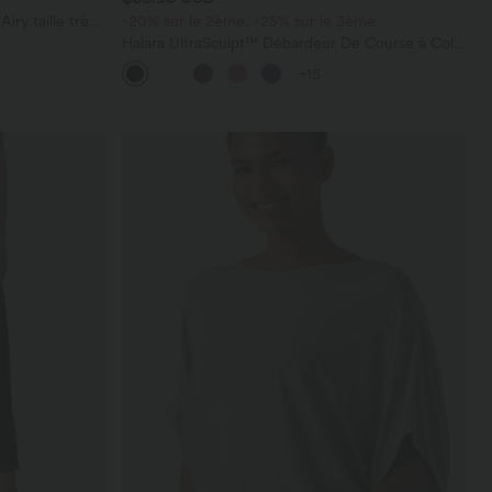
ry taille très
-20% sur le 2ème, -25% sur le 3ème
 cm avec
Halara UltraSculpt™ Débardeur De Course à Col
en U Dos Nu Ourlet Incurvé Croisé
+15