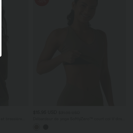
-50%
$15.95 USD
$31.95 USD
et brassière
Débardeur de yoga SoftlyZero™ court col V dos
nageur ourlet croisé avec brassière intégrée effet
frais InstantCool, protection solaire UPF50+