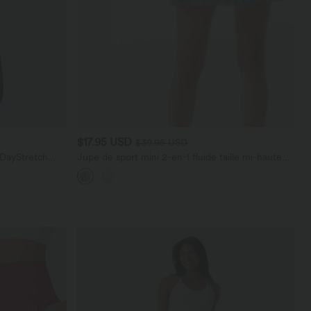
$17.95 USD
$39.95 USD
 DayStretch
Jupe de sport mini 2-en-1 fluide taille mi-haute
en mesh léopard avec poche