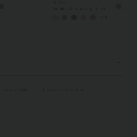
im taille mi-haute avec
99,90€
droite DayS
s
poches
Pantalon Tailleur Large Fluide
Halara Flex™ Gaufré Taille
+25
Haute Poches Latérales
rmeture éclair
Braguette boutonnée