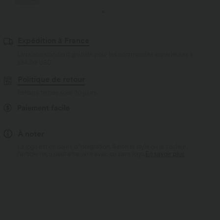
Expédition à France
Livraison standard gratuite pour les commandes supérieures à
$84.09 USD
Politique de retour
Retours faciles sous 30 jours
Paiement facile
À noter
Le logo est en cours d’intégration. Selon le style ou la couleur,
l’article reçu peut être livré avec ou sans logo.
En savoir plus