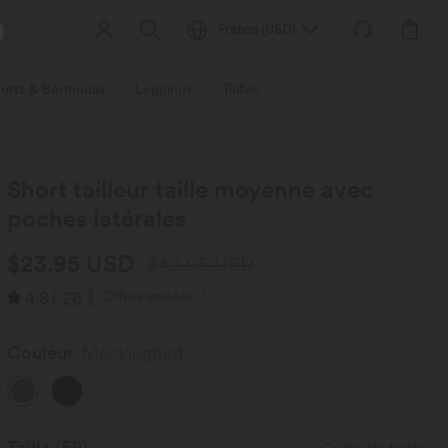
France
(
USD
)
orts & Bermudas
Leggings
Tailles
Activités / Utilités
Ti
Short tailleur taille moyenne avec
poches latérales
$23.95 USD
$42.95 USD
4.8
(
28
)
Offres limitées ！
Couleur
Mockingbird
Taille
(FR)
Guide des tailles