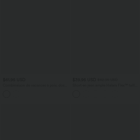
$61.95 USD
$39.95 USD
$42.95 USD
Combinaison de vacances à pois, dos
Short en jean ample Halara Flex™ taille
nu halter, coussinets amovibles, poches
haute croisé gainant décontracté avec
et accès facile Easy Peasy
poches