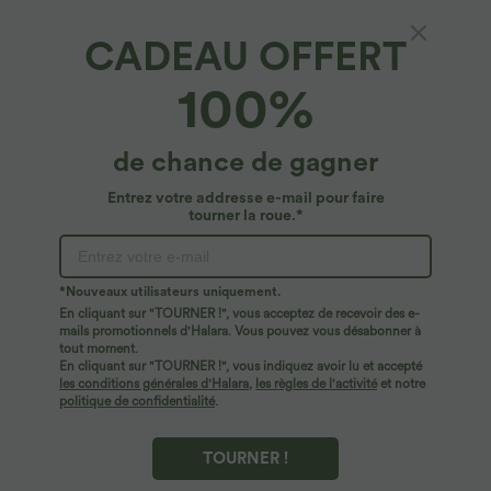
CADEAU OFFERT
Pantalon large fluide effet lin taille moyenne
100%
avec poches
4.6
(
12
)
de chance de gagner
$50.95 USD
Entrez votre addresse e-mail pour faire
tourner la roue.*
*Nouveaux utilisateurs uniquement.
En cliquant sur "TOURNER !", vous acceptez de recevoir des e-
mails promotionnels d'Halara. Vous pouvez vous désabonner à
tout moment.
En cliquant sur "TOURNER !", vous indiquez avoir lu et accepté
les conditions générales d'Halara
,
les règles de l'activité
et notre
politique de confidentialité
.
TOURNER !