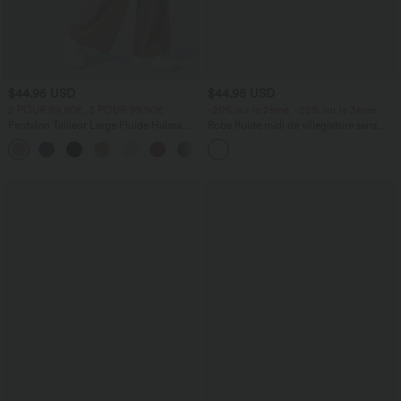
$44.95 USD
$44.95 USD
2 POUR 69,90€, 3 POUR 99,90€
-20% sur le 2ème, -25% sur le 3ème
Pantalon Tailleur Large Fluide Halara
Robe fluide midi de villégiature sans
Flex™ Gaufré Taille Haute Poches
manches, encolure carrée, dos nu croisé,
+21
Latérales
fronces et soutien-gorge intégré