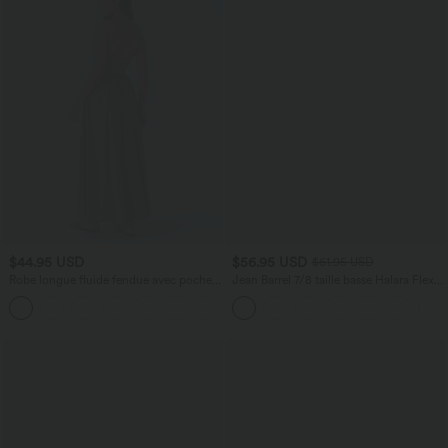
$44.95 USD
$56.95 USD
$61.95 USD
Robe longue fluide fendue avec poches
Jean Barrel 7/8 taille basse Halara Flex™
latérales, dos nu et effet torsadé
avec poches zippées
+8