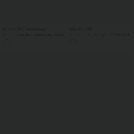
$50.95 USD
$44.95 USD
$56.95 USD
Combinaison décontractée large chinée
Robe moulante SoftlyZero™ Airy fendue
froncée bretelles ajustables avec poches
à effet frais InstantCool, brassière
+10
- Easy Peasy
intégrée, dos nu croisé à lacets,
légèrement plissée pour invitée de
mariage et demoiselle d'honneur