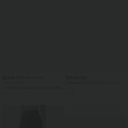
$23.95 USD
$31.95 USD
$50.95 USD
Offres limitées ！
Débardeur décontracté à col en U et
brassière intégrée
Combinaison Casual Col en V Jambes
Large Plissée Manches Courtes Poche
+5
Latérale Gaufrée Fluide