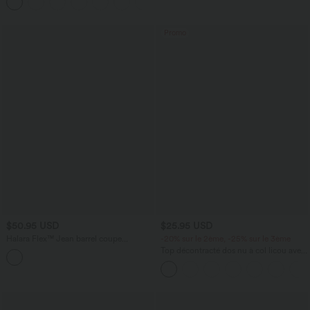
Promo
$50.95 USD
$25.95 USD
Halara Flex™ Jean barrel coupe
-20% sur le 2ème, -25% sur le 3ème
tonneau taille mi-haute avec poches
Top décontracté dos nu à col licou avec
lien dans le dos