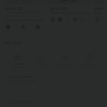
$44.95 USD
$41.95 USD
$44.95
2 POUR 69,90€, 3 POUR
Pantalon large fluide taille haute
Robe long
99,90€
avec cordon de serrage, poches
poches lat
latérales et aspect lin
torsadé
Pantalon tailleur Halara Flex™
DayStretch coupe droite taille
+23
haute avec poches
Nos offres
Livraison
Paiement
ert
Promotions
Cadeau offert
gratuite
différé
Livraison offerte
Dès $84 USD d'achat
ID de produit 02687284