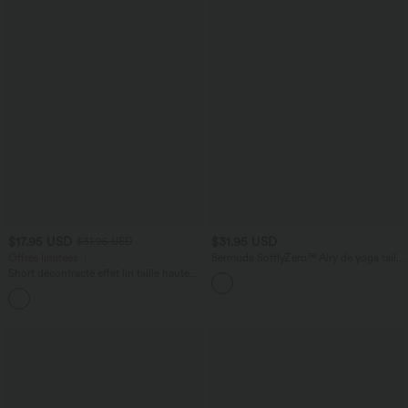
$17.95 USD
$31.95 USD
$31.95 USD
Offres limitées ！
Bermuda SoftlyZero™ Airy de yoga taille
haute avec poches multiples et effet
Short décontracté effet lin taille haute
frais InstantCool
avec cordon de serrage et poches
latérales