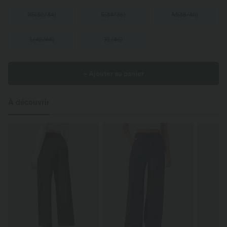
XS
(
32/34
)
S
(
34/36
)
M
(
38/40
)
L
(
42/44
)
XL
(
46
)
+ Ajouter au panier
À découvrir