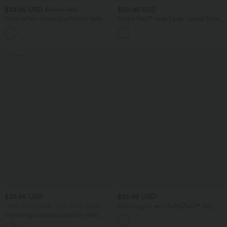
$33.95 USD
$50.95 USD
$36.95 USD
Short tailleur ample DayStretch taille
Halara Flex™ Jean Large Casual Taille
haute 17,5 cm avec poches
Haute Poches Multiples Tricot
+4
Extensible Délavé
Promo
$39.95 USD
$25.95 USD
-20% sur le 2ème, -25% sur le 3ème
Short yoga 2-en-1 SoftlyZero™ Airy
effet frais InstantCool taille très haute
Jupe longue casual aspect lin taille
12,5 cm avec poches, longueur allongée
haute avec cordon de serrage