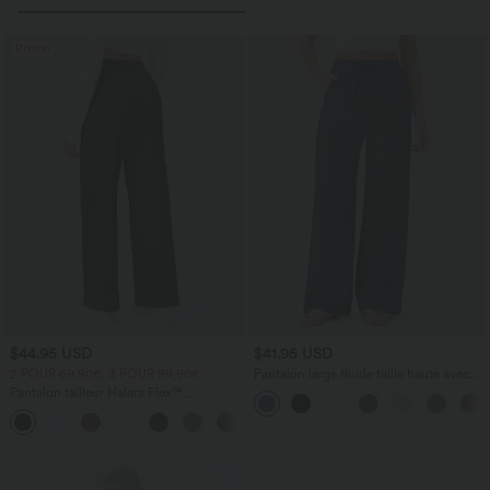
Promo
$44.95 USD
$41.95 USD
2 POUR 69,90€, 3 POUR 99,90€
Pantalon large fluide taille haute avec
cordon de serrage, poches latérales et
Pantalon tailleur Halara Flex™
aspect lin
DayStretch coupe droite taille haute
+23
avec poches