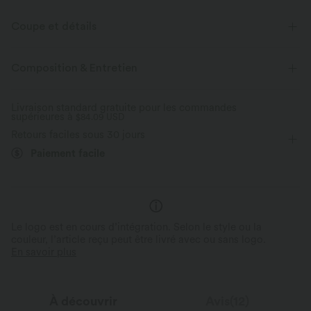
Coupe et détails
Taille plate
Décontracté
Longueur sol
Composition & Entretien
Taille moyenne
Baggy
Élasticité bidirectionnelle
Livraison standard gratuite pour les commandes
supérieures à
$84.09 USD
Retours faciles sous 30 jours
Paiement facile
Le logo est en cours d’intégration. Selon le style ou la
couleur, l’article reçu peut être livré avec ou sans logo.
En savoir plus
À découvrir
Avis(12)