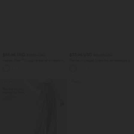
$56.95 USD
$33.95 USD
$61.95 USD
$39.95 USD
Halara Flex™ Jogging barrel en denim
Pantalon casual large fluide mélange lin
taille mi-haute avec poches
taille haute avec cordon de serrage et
poches
Promo
Promo