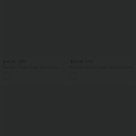
$44.95 USD
$56.95 USD
Pantalon Fluide Large Taille Haute
Pantalon tailleur ample, taille moyenne,
Poches Latérales Palazzo Solide Casual
coupe barrel, à poches
+5
Linen-Feel