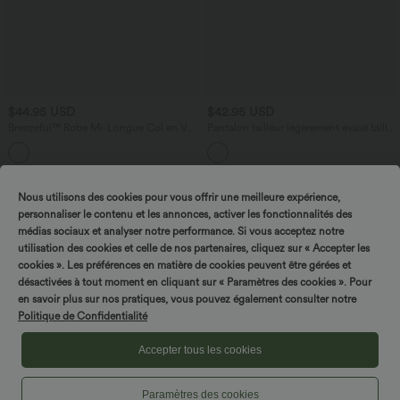
$44.95 USD
$42.95 USD
Breezeful™ Robe Mi-Longue Col en V
Pantalon tailleur légèrement évasé taille
Manches Courtes Poche Latérale Nouée
haute avec poches arrière Halara Flex™
+8
au Dos Séchage Rapide
Promo
Nous utilisons des cookies pour vous offrir une meilleure expérience,
personnaliser le contenu et les annonces, activer les fonctionnalités des
médias sociaux et analyser notre performance. Si vous acceptez notre
utilisation des cookies et celle de nos partenaires, cliquez sur « Accepter les
cookies ». Les préférences en matière de cookies peuvent être gérées et
désactivées à tout moment en cliquant sur « Paramètres des cookies ». Pour
en savoir plus sur nos pratiques, vous pouvez également consulter notre
Politique de Confidentialité
Accepter tous les cookies
Paramètres des cookies