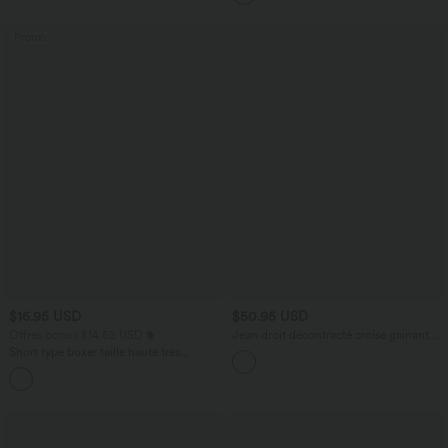
Promo
$16.95 USD
$50.95 USD
Offres bonus $14.52 USD
Jean droit décontracté croisé gainant
taille haute avec poches Halara Flex™
Short type boxer taille haute très
extensible et doux pour la détente