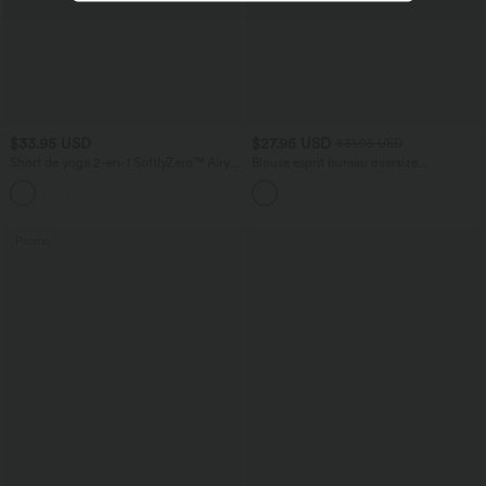
$33.95 USD
$27.95 USD
$31.95 USD
Short de yoga 2-en-1 SoftlyZero™ Airy
Blouse esprit bureau oversize
taille très haute effet frais InstantCool
défroissage facile, col V et manches
+10
22,8 cm avec poches
courtes
Promo