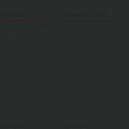
$25.95 USD
$56.95 USD
$61.95 USD
Offres bonus $20.13 USD
Jean baggy asymétrique Halara Flex™
taille haute effet délavé avec poches
T-shirt décontracté col bateau manches
courtes coton
Promo
$36.95 USD
$33.95 USD