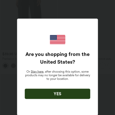
Are you shopping from the
$39.95 USD
$27.95 USD
Pantalon barrel DayStretch taille haute
Caraco décontracté 2-en-1 froncé avec
United States
?
avec poches
brassière intégrée bretelles réglables
+5
Or
Stay here
, after choosing this option, some
products may no longer be available for delivery
to your location.
YES