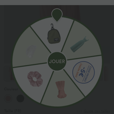
Couleur
Mauveglow
Taille
(FR)
Guide des tailles