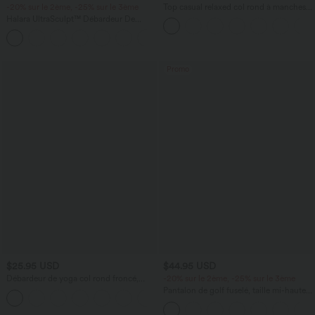
-20% sur le 2ème, -25% sur le 3ème
Top casual relaxed col rond à manches
chauve-souris
Halara UltraSculpt™ Débardeur De
Course à Col en U Dos Nu Ourlet
+11
Incurvé Croisé
Promo
$25.95 USD
$44.95 USD
Débardeur de yoga col rond froncé,
-20% sur le 2ème, -25% sur le 3ème
tissu rafraîchissant - Protection UPF50+
Pantalon de golf fuselé, taille mi-haute,
+16
cordon, ourlet courbé, séchage rapide,
avec poches—UPF40+