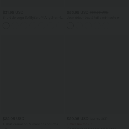
$31.95 USD
$53.95 USD
$56.95 USD
Short de yoga SoftlyZero™ Airy 2-en-1
Jean décontracté taille mi-haute en
taille très haute avec poches et effet frais
lyocell drapé avec cordon de serrage et
+23
InstantCool 17,5 cm
poches
$22.95 USD
$29.95 USD
$61.95 USD
T-shirt casual col V manches courtes
Offres limitées ！
Combinaison froncée col V sans