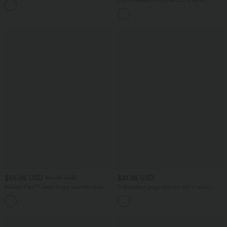
+9
manches avec poches - Easy Peasy
$56.95 USD
$31.95 USD
$61.95 USD
Halara Flex™ Jean large asymétrique
Débardeur yoga dos nu col U avec
taille basse avec bouton, fermeture
bretelles croisées, ourlet arrondi et effet
+5
éclair et poches multiples, délavé et
frais InstantCool, protection solaire
extensible en maille
UPF50+