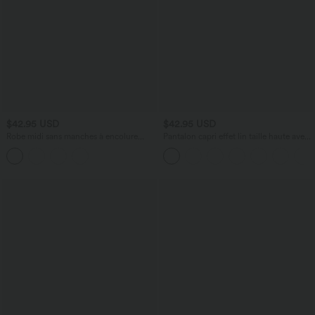
$42.95 USD
$42.95 USD
Robe midi sans manches à encolure
Pantalon capri effet lin taille haute avec
arrondie avec coussinets amovibles et
poches zippées
ourlet à volants