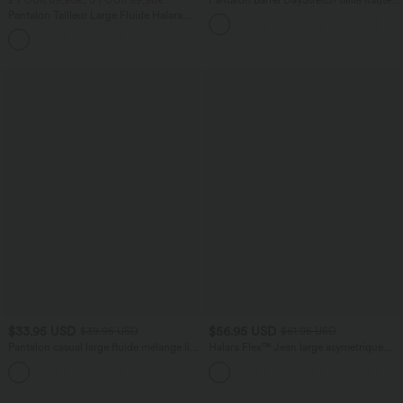
avec poches
Pantalon Tailleur Large Fluide Halara
Flex™ Gaufré Taille Haute Poches
+21
Latérales
$33.95 USD
$56.95 USD
$39.95 USD
$61.95 USD
Pantalon casual large fluide mélange lin
Halara Flex™ Jean large asymétrique
taille haute avec cordon de serrage et
taille basse avec bouton, fermeture
+5
poches
éclair et poches multiples, délavé et
extensible en maille