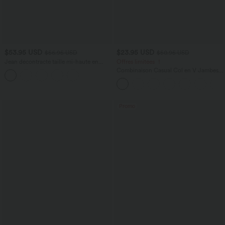
$53.95 USD
$23.95 USD
$56.95 USD
$50.95 USD
Jean décontracté taille mi-haute en
Offres limitées ！
lyocell drapé avec cordon de serrage et
Combinaison Casual Col en V Jambes
poches
Large Plissée Manches Courtes Poche
Latérale Gaufrée Fluide
Promo