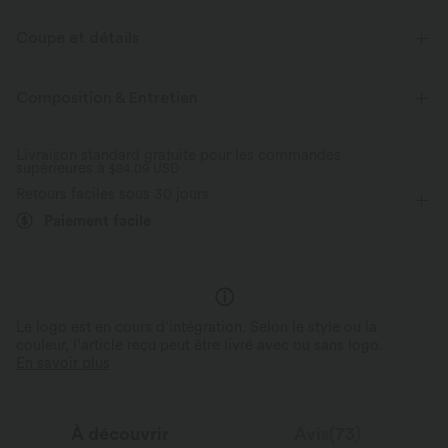
Coupe et détails
Pour : les activités décontractées
Coupe ample
Composition & Entretien
Taille plate
Poches cargo
Poches latérales
Cargo
Livraison standard gratuite pour les commandes
supérieures à
Enfilable
$84.09 USD
Pleine longueur
Taille moyenne
Retours faciles sous 30 jours
Jambe droite
Élasticité bidirectionnelle
Paiement facile
Le logo est en cours d’intégration. Selon le style ou la
couleur, l’article reçu peut être livré avec ou sans logo.
En savoir plus
À découvrir
Avis(73)