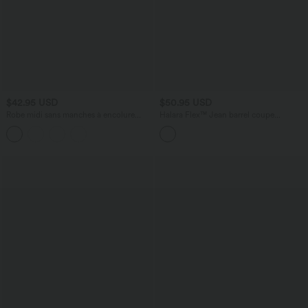
$42.95 USD
$50.95 USD
Robe midi sans manches à encolure
Halara Flex™ Jean barrel coupe
arrondie avec coussinets amovibles et
tonneau taille mi-haute avec poches
ourlet à volants