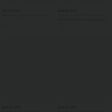
$31.95 USD
$44.95 USD
Débardeur yoga dos nu col U avec
-20% sur le 2ème, -25% sur le 3ème
bretelles croisées, ourlet arrondi et effet
Robe fluide midi de villégiature sans
frais InstantCool, protection solaire
manches, encolure carrée, dos nu croisé,
UPF50+
fronces et soutien-gorge intégré
Promo
$44.95 USD
$39.95 USD
2 POUR 69,90€, 3 POUR 99,90€
Pantalon barrel DayStretch taille haute