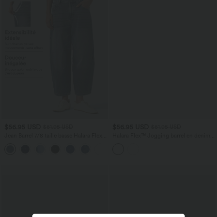
$56.95 USD
$56.95 USD
$61.95 USD
$61.95 USD
Jean Barrel 7/8 taille basse Halara Flex™
Halara Flex™ Jogging barrel en denim
avec poches zippées
taille mi-haute avec poches