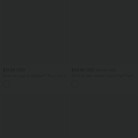
$31.95 USD
$39.95 USD
$42.95 USD
Short de yoga SoftlyZero™ Airy 2-en-1
Short en jean ample Halara Flex™ taille
taille très haute avec poches et effet frais
haute croisé gainant décontracté avec
+23
InstantCool 17,5 cm
poches