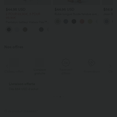
$44.95 USD
$44.95 USD
$56.95
2 POUR 69,90€, 3 POUR
Robe longue fluide fendue avec
Jean Barre
99,90€
poches latérales, dos nu et effet
Halara Fl
torsadé
zippées
Pantalon tailleur Halara Flex™
DayStretch coupe droite taille
+23
haute avec poches
Nos offres
Livraison
Paiement
ert
Promotions
Cadeau offert
gratuite
différé
Livraison offerte
Dès $84 USD d'achat
ID de produit 02686887