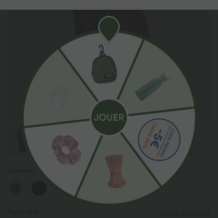
Couleur
Demitasse
Taille
(FR)
Guide des tailles