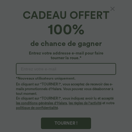
CADEAU OFFERT
Pantalon cargo décontracté droit en velours
100%
côtelé, taille mi-haute, avec poches
4.8
(
73
)
de chance de gagner
$44.95 USD
Entrez votre addresse e-mail pour faire
tourner la roue.*
*Nouveaux utilisateurs uniquement.
En cliquant sur "TOURNER !", vous acceptez de recevoir des e-
mails promotionnels d'Halara. Vous pouvez vous désabonner à
tout moment.
En cliquant sur "TOURNER !", vous indiquez avoir lu et accepté
les conditions générales d'Halara
,
les règles de l'activité
et notre
politique de confidentialité
.
TOURNER !