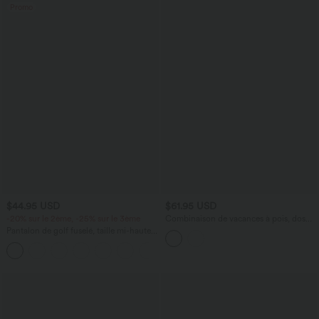
Promo
$44.95 USD
$61.95 USD
-20% sur le 2ème, -25% sur le 3ème
Combinaison de vacances à pois, dos
nu halter, coussinets amovibles, poches
Pantalon de golf fuselé, taille mi-haute,
et accès facile Easy Peasy
cordon, ourlet courbé, séchage rapide,
+2
avec poches—UPF40+