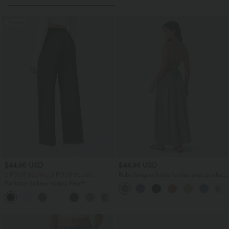
Promo
$44.95 USD
$44.95 USD
2 POUR 69,90€, 3 POUR 99,90€
Robe longue fluide fendue avec poches
latérales, dos nu et effet torsadé
Pantalon tailleur Halara Flex™
DayStretch coupe droite taille haute
+23
avec poches