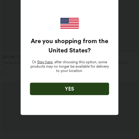
Are you shopping from the
United States
?
$41.95 USD
$36.95 USD
$44.95 USD
Or
Stay here
, after choosing this option, some
Pantalon large fluide taille haute avec
Pantalon taille haute coupe droite
products may no longer be available for delivery
cordon de serrage, poches latérales et
DayStretch avec poches
to your location.
+15
aspect lin
YES