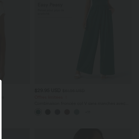
$29.95 USD
$61.95 USD
es
Offres limitées ！
Combinaison froncée col V sans manches avec
poches - Easy Peasy
+11