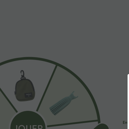
$31.95 USD
$53.95 USD
Short de yoga SoftlyZero™ Airy 2-en-1 taille très
Jean décontract
haute avec poches et effet frais InstantCool 17,5
avec cordon de
+27
cm
Ent