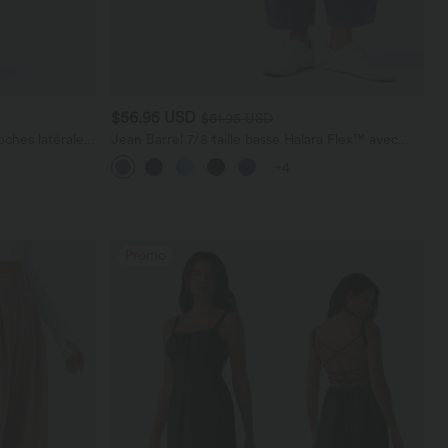
$56.95 USD
$61.95 USD
ches latérales,
Jean Barrel 7/8 taille basse Halara Flex™ avec
poches zippées
+4
Promo