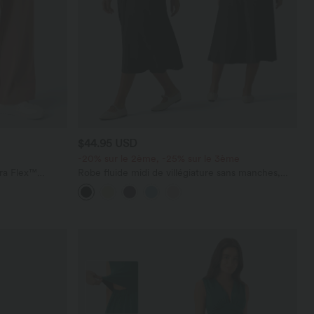
$44.95 USD
-20% sur le 2ème, -25% sur le 3ème
ara Flex™
Robe fluide midi de villégiature sans manches,
les
encolure carrée, dos nu croisé, fronces et
soutien-gorge intégré