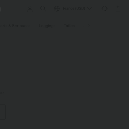
France
(
USD
)
orts & Bermudas
Leggings
Tailles
Activités / Utilités
Ti
ez.