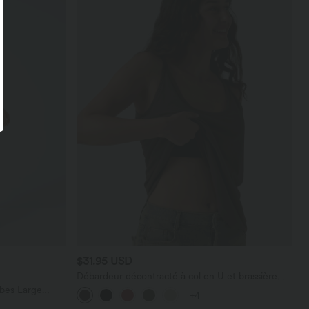
$31.95 USD
Débardeur décontracté à col en U et brassière
intégrée
bes Large
+4
térale Gaufrée