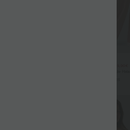
$44.95 USD
$39.95 USD
large fluide mélange lin taille
2 POUR 69,90€, 3 POUR 99,90€
don de serrage et poches
Pantalon Tailleur Large Fluide Hal
+9
Gaufré Taille Haute Poches Latéra
+25