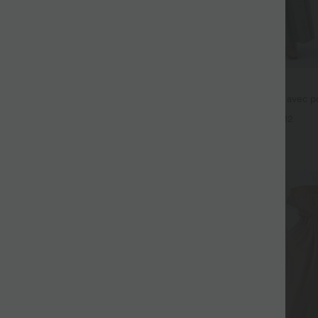
$44.95 USD
fluide taille haute avec cordon de
Robe longue fluide fendue avec po
 latérales et aspect lin
dos nu et effet torsadé
+19
+12
Promo