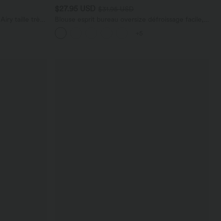
$27.95 USD
$31.95 USD
ry taille très
Blouse esprit bureau oversize défroissage facile,
 cm avec
col V et manches courtes
+5