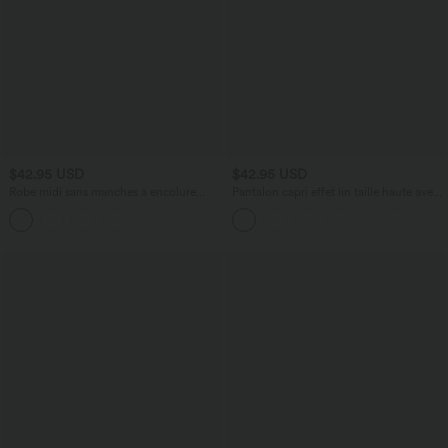
$42.95 USD
$42.95 USD
Robe midi sans manches à encolure
Pantalon capri effet lin taille haute avec
arrondie avec coussinets amovibles et
poches zippées
ourlet à volants