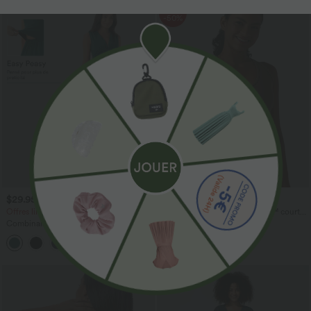
Promo
-50%
$29.95 USD
$15.95 USD
$61.95 USD
$31.95 USD
Offres limitées ！
Débardeur de yoga SoftlyZero™ court
col V dos nageur ourlet croisé avec
Combinaison froncée col V sans
brassière intégrée effet frais InstantCool,
manches avec poches - Easy Peasy
protection solaire UPF50+
+7