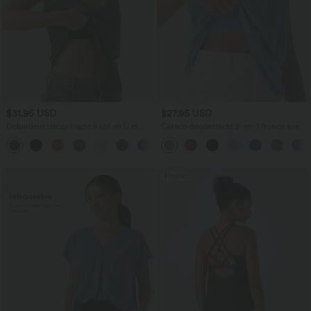
$31.95 USD
$27.95 USD
Débardeur décontracté à col en U et
Caraco décontracté 2-en-1 froncé avec
brassière intégrée
brassière intégrée bretelles réglables
Promo