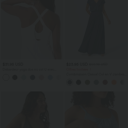
$31.95 USD
$23.95 USD
$50.95 USD
Débardeur yoga dos nu col U avec
Offres limitées ！
bretelles croisées, ourlet arrondi et effet
Combinaison Casual Col en V Jambes
frais InstantCool, protection solaire
Large Plissée Manches Courtes Poche
UPF50+
Latérale Gaufrée Fluide