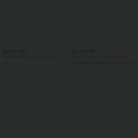
$50.95 USD
$25.95 USD
Halara Flex™ Jean barrel coupe
-20% sur le 2ème, -25% sur le 3ème
tonneau taille mi-haute avec poches
Top décontracté dos nu à col licou avec
lien dans le dos