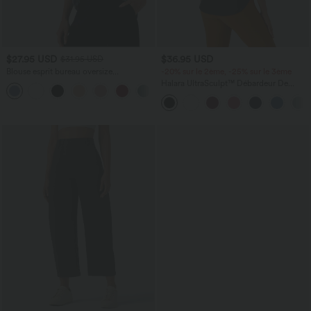
$27.95 USD
$36.95 USD
$31.95 USD
Blouse esprit bureau oversize
-20% sur le 2ème, -25% sur le 3ème
défroissage facile, col V et manches
Halara UltraSculpt™ Débardeur De
+1
courtes
Course à Col en U Dos Nu Ourlet
Incurvé Croisé