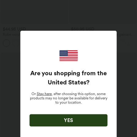
$44.95 USD
$50.95 USD
Robe moulante SoftlyZero™ Airy fendue
Jean droit décontracté croisé gainant
à effet frais InstantCool, brassière
taille haute avec poches Halara Flex™
+1
intégrée, dos nu croisé à lacets,
légèrement plissée pour invitée de
mariage et demoiselle d'honneur
Promo
-53%
Are you shopping from the
United States
?
Or
Stay here
, after choosing this option, some
products may no longer be available for delivery
to your location.
YES