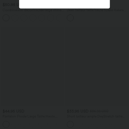
$50.95 USD
$23.95 USD
$56.95 USD
$50.95 USD
Combinaison décontractée large chinée
Jean tailleur taille haute fuselé Halara
froncée bretelles ajustables avec poches
Flex™ avec poches
+10
- Easy Peasy
$44.95 USD
$33.95 USD
$36.95 USD
Pantalon Fluide Large Taille Haute
Short tailleur ample DayStretch taille
Poches Latérales Palazzo Solide Casual
haute 17,5 cm avec poches
+5
Linen-Feel