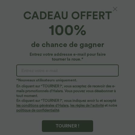
taille très haute avec poches et effet frais
+23
InstantCool 17,5 cm
CADEAU OFFERT
Promo
100%
de chance de gagner
Entrez votre addresse e-mail pour faire
tourner la roue.*
*Nouveaux utilisateurs uniquement.
En cliquant sur "TOURNER !", vous acceptez de recevoir des e-
mails promotionnels d'Halara. Vous pouvez vous désabonner à
tout moment.
En cliquant sur "TOURNER !", vous indiquez avoir lu et accepté
$33.95 USD
$44.95 USD
$39.95 USD
les conditions générales d'Halara
,
les règles de l'activité
et notre
politique de confidentialité
.
Pantalon casual large fluide mélange lin
-20% sur le 2ème, -25% sur le 3ème
taille haute avec cordon de serrage et
Robe fluide midi de villégiature sans
+5
poches
manches, encolure carrée, dos nu croisé,
fronces et soutien-gorge intégré
TOURNER !