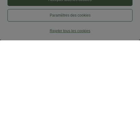
Paramètres des cookies
$22.95 USD
$56.95 USD
Rejeter tous les cookies
Haut casual col carré manches courtes
Pantalon large fluide taille haute en lin
mélangé avec poches et liens latéraux
+10