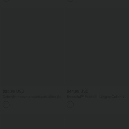
$25.95 USD
$44.95 USD
Débardeur court décontracté chiné dos
Breezeful™ Robe Mi-Longue Col en V
nu ajusté torsadé avec boucle réglable
Manches Courtes Poche Latérale Nouée
au Dos Séchage Rapide