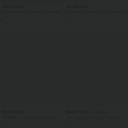
$39.95 USD
$33.95 USD
Pantalon barrel DayStretch taille haute
Top casual relaxed col rond à manches
avec poches
chauve-souris
+5
$25.95 USD
$56.95 USD
$61.95 USD
Débardeur de yoga col rond froncé,
Jean baggy asymétrique Halara Flex™
tissu rafraîchissant - Protection UPF50+
taille haute effet délavé avec poches
+16