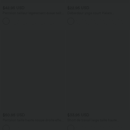
$42.95 USD
$22.95 USD
Pantalon tailleur légèrement évasé taille
Débardeur yoga court Halara
haute avec poches arrière Halara Flex™
UltraSculpt™ double bretelles torsadé
+13
dos nu
$50.95 USD
$33.95 USD
Pantalon taille haute coupe droite effet
Short de travail large taille haute
lin avec poches
DayStretch avec poches
+5