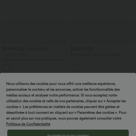
$29.95 USD
$50.95 USD
$56.95 USD
Offres limitées ！
Robe longue à encolure bateau,
bretelles asymétriques, côtés froncés et
Combinaison décontractée dos nu avec
poches
poches latérales
+10
Nous utilisons des cookies pour vous offrir une meilleure expérience,
personnaliser le contenu et les annonces, activer les fonctionnalités des
médias sociaux et analyser notre performance. Si vous acceptez notre
utilisation des cookies et celle de nos partenaires, cliquez sur « Accepter les
cookies ». Les préférences en matière de cookies peuvent être gérées et
désactivées à tout moment en cliquant sur « Paramètres des cookies ». Pour
en savoir plus sur nos pratiques, vous pouvez également consulter notre
Politique de Confidentialité
Accepter tous les cookies