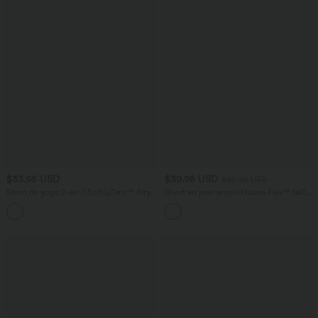
$33.95 USD
$39.95 USD
$42.95 USD
Short de yoga 2-en-1 SoftlyZero™ Airy
Short en jean ample Halara Flex™ taille
taille très haute effet frais InstantCool
haute croisé gainant décontracté avec
+10
22,8 cm avec poches
poches