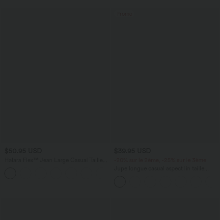
Promo
$50.95 USD
$39.95 USD
Halara Flex™ Jean Large Casual Taille
-20% sur le 2ème, -25% sur le 3ème
Haute Poches Multiples Tricot
Jupe longue casual aspect lin taille
+2
Extensible Délavé
haute avec cordon de serrage