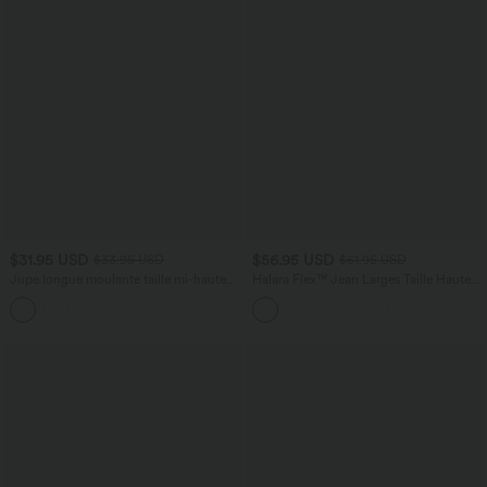
$31.95 USD
$56.95 USD
$33.95 USD
$61.95 USD
Jupe longue moulante taille mi-haute
Halara Flex™ Jean Larges Taille Haute
avec nœud devant et fronces imprimé
Ourlet Roulotté Multiples Poches
floral/à rayures