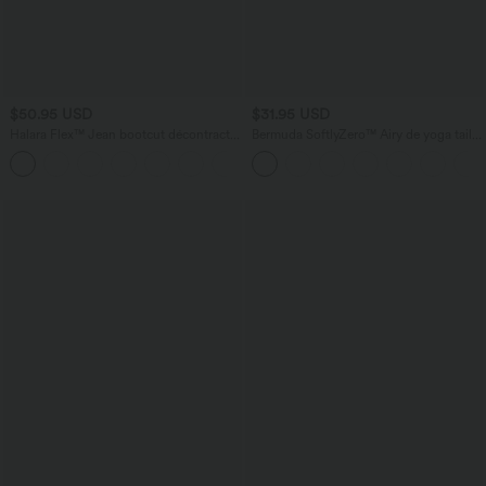
$50.95 USD
$31.95 USD
Halara Flex™ Jean bootcut décontracté
Bermuda SoftlyZero™ Airy de yoga taille
extensible délavé taille haute à poches
haute avec poches multiples et effet
+5
multiples
frais InstantCool