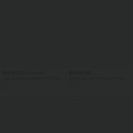
$56.95 USD
$25.95 USD
$61.95 USD
Jean coupe barrel Halara Flex™ taille
Short yoga 2-en-1 SoftlyZero™ Airy
haute avec poches
effet frais InstantCool taille très haute
12,5 cm avec poches, longueur allongée
Promo