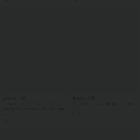
Promo
$44.95 USD
$61.95 USD
-20% sur le 2ème, -25% sur le 3ème
Combinaison de vacances à pois, dos
nu halter, coussinets amovibles, poches
Pantalon de golf fuselé, taille mi-haute,
et accès facile Easy Peasy
cordon, ourlet courbé, séchage rapide,
+2
avec poches—UPF40+