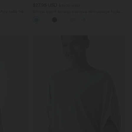
$27.95 USD
$31.95 USD
ry taille très
Blouse esprit bureau oversize défroissage facile,
 cm avec
col V et manches courtes
+5