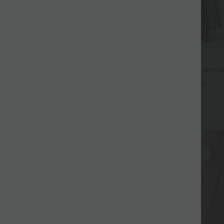
$44.95 USD
fluide taille haute avec cordon de
Robe longue fluide fendue avec po
 latérales et aspect lin
dos nu et effet torsadé
+19
+12
Promo