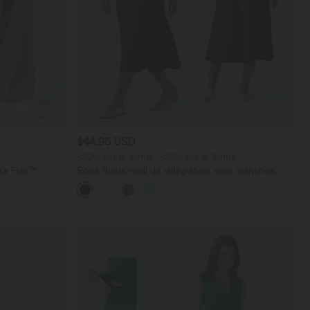
$44.95 USD
-20% sur le 2ème, -25% sur le 3ème
ara Flex™
Robe fluide midi de villégiature sans manches,
les
encolure carrée, dos nu croisé, fronces et
soutien-gorge intégré