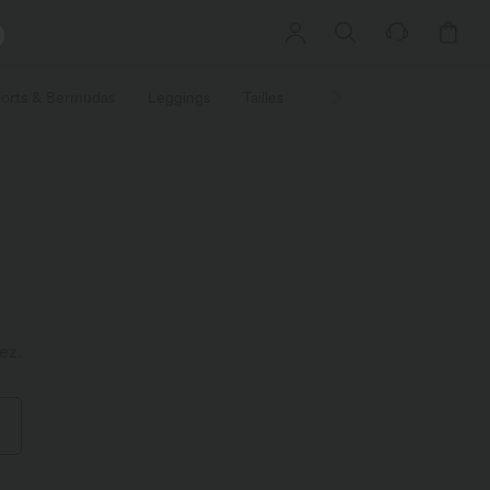
orts & Bermudas
Leggings
Tailles
Activités / Utilités
Ti
ez.