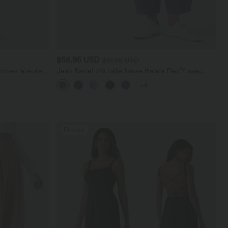
$56.95 USD
$61.95 USD
ches latérales,
Jean Barrel 7/8 taille basse Halara Flex™ avec
poches zippées
+4
Promo