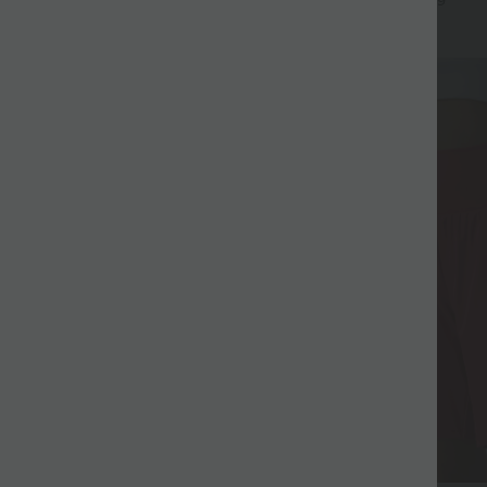
+9
Fluide