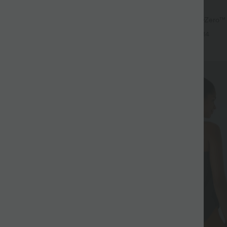
$33.95 USD
acté 2-en-1 froncé avec brassière
Short de yoga 2-en-1 SoftlyZero™ Ai
les réglables
haute effet frais InstantCool 22,8
+3
+14
poches
Promo