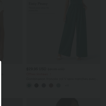
$29.95 USD
$61.95 USD
es
Offres limitées ！
Combinaison froncée col V sans manches avec
poches - Easy Peasy
+11