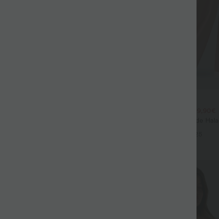
$44.95 USD
$39.95 USD
large fluide mélange lin taille
2 POUR 69,90€, 3 POUR 99,90€
don de serrage et poches
Pantalon Tailleur Large Fluide Hal
+9
Gaufré Taille Haute Poches Latéra
+25