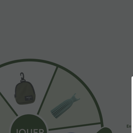
$31.95 USD
$53.95 USD
Short de yoga SoftlyZero™ Airy 2-en-1 taille très
Jean décontract
haute avec poches et effet frais InstantCool 17,5
avec cordon de
+27
cm
Ent