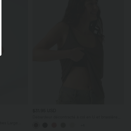
$31.95 USD
Débardeur décontracté à col en U et brassière
intégrée
bes Large
+4
térale Gaufrée