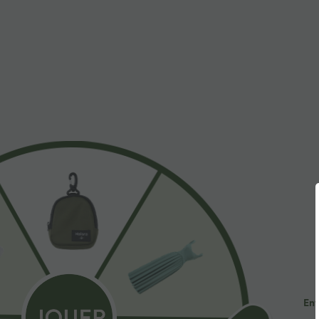
À découvrir
$42.95 USD
$35.95 USD
$50.95 USD
$50.95 USD
Jupe décontractée mi-longue
Offres limitées ！
B
2-en-1 polaire tissu enduit
H
Softlyzero™ Plush Robe Sport
gainante taille haute avec
c
Dos Nu - Édition Easy Peasy
fronces et ourlet arrondi
l
+33
Ent