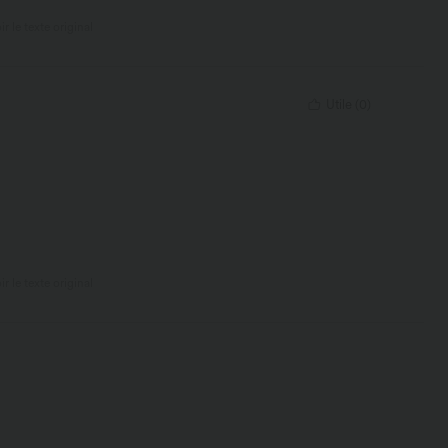
ir le texte original
Utile
(
0
)
ir le texte original