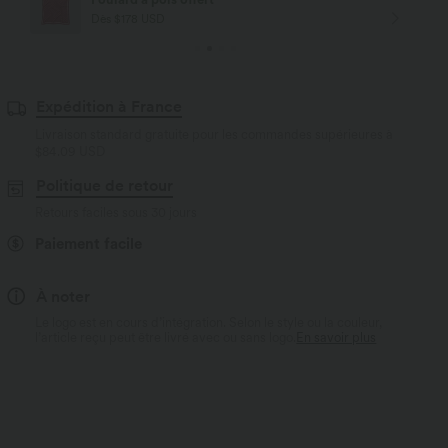
Dès $84 USD d'achat
Expédition à France
Livraison standard gratuite pour les commandes supérieures à
$84.09 USD
Politique de retour
Retours faciles sous 30 jours
Paiement facile
À noter
Le logo est en cours d’intégration. Selon le style ou la couleur,
l’article reçu peut être livré avec ou sans logo.
En savoir plus