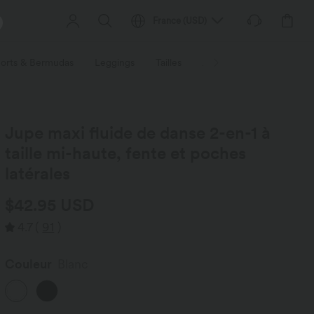
France
(
USD
)
orts & Bermudas
Leggings
Tailles
Activités / Utilités
Ti
Jupe maxi fluide de danse 2-en-1 à
taille mi-haute, fente et poches
latérales
$42.95 USD
4.7
(
91
)
Couleur
Blanc