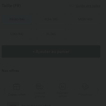
Taille
(FR)
Guide des tailles
XS
(
32/34
)
S
(
34/36
)
M
(
38/40
)
L
(
42/44
)
XL
(
46
)
+ Ajouter au panier
Nos offres
Livraison
Paiement
Cadeau offert
Promotions
Cadeau off
gratuite
différé
Livraison offerte