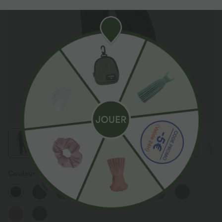
Couleur
Noir
New