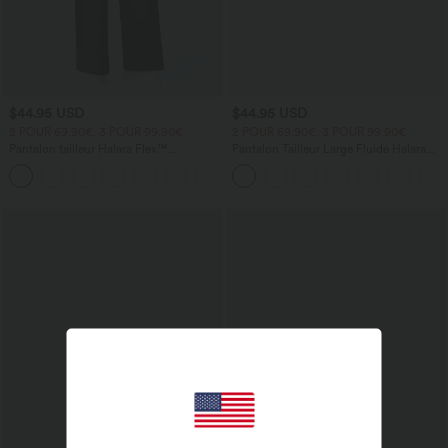
$44.95 USD
$44.95 USD
2 POUR 69,90€, 3 POUR 99,90€
2 POUR 69,90€, 3 POUR 99,90€
Pantalon tailleur Halara Flex™
Pantalon Tailleur Large Fluide Halara
DayStretch coupe droite taille haute
Flex™ Gaufré Taille Haute Poches
+23
avec poches
Latérales