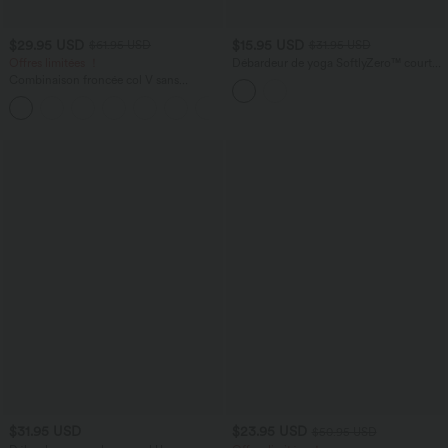
$29.95 USD
$15.95 USD
$61.95 USD
$31.95 USD
Offres limitées ！
Débardeur de yoga SoftlyZero™ court
col V dos nageur ourlet croisé avec
Combinaison froncée col V sans
brassière intégrée effet frais InstantCool,
manches avec poches - Easy Peasy
protection solaire UPF50+
+7
$31.95 USD
$23.95 USD
$50.95 USD