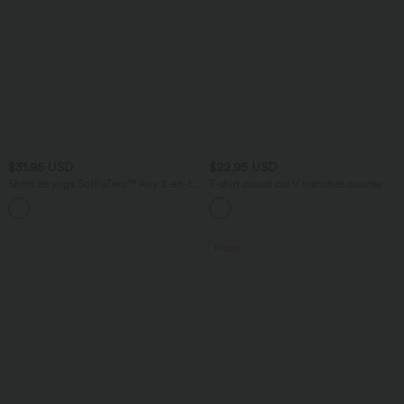
$31.95 USD
$22.95 USD
Short de yoga SoftlyZero™ Airy 2-en-1
T-shirt casual col V manches courtes
taille très haute avec poches et effet frais
+23
InstantCool 17,5 cm
Promo