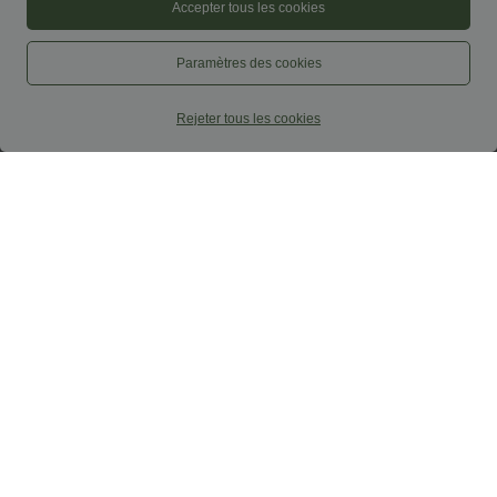
Accepter tous les cookies
Paramètres des cookies
Rejeter tous les cookies
$39.95 USD
$33.95 USD
Pantalon barrel DayStretch taille haute
Top casual relaxed col rond à manches
avec poches
chauve-souris
+5