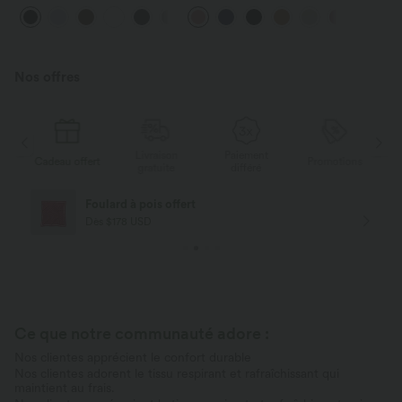
DayStretch coupe droite taille
Halara Flex™ Gaufré Taille Haute
+23
haute avec poches
Poches Latérales
Nos offres
Livraison
Paiement
ert
Promotions
Cadeau offert
gratuite
différé
Livraison offerte
Dès $84 USD d'achat
Ce que notre communauté adore :
Nos clientes apprécient le confort durable
Nos clientes adorent le tissu respirant et rafraîchissant qui
maintient au frais.