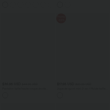
latérales, dos nu et effet torsadé
taille mi-haute avec poches
+8
Promo
-55%
$36.95 USD
$17.95 USD
$44.95 USD
$39.95 USD
Pantalon taille haute coupe droite
Jupe de sport mini 2-en-1 fluide taille
DayStretch avec poches
mi-haute en mesh léopard avec poche
+23