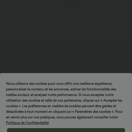
Promo
Nous utilisons des cookies pour vous offrir une meilleure expérience,
$27.95 USD
$36.95 USD
$31.95 USD
personnaliser le contenu et les annonces, activer les fonctionnalités des
Blouse esprit bureau oversize
-20% sur le 2ème, -25% sur le 3ème
médias sociaux et analyser notre performance. Si vous acceptez notre
défroissage facile, col V et manches
Halara UltraSculpt™ Débardeur De
+1
courtes
Course à Col en U Dos Nu Ourlet
utilisation des cookies et celle de nos partenaires, cliquez sur « Accepter les
Incurvé Croisé
cookies ». Les préférences en matière de cookies peuvent être gérées et
désactivées à tout moment en cliquant sur « Paramètres des cookies ». Pour
en savoir plus sur nos pratiques, vous pouvez également consulter notre
Politique de Confidentialité