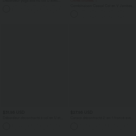
Débardeur yoga dos nu col U avec
Offres limitées ！
bretelles croisées, ourlet arrondi et effet
Combinaison Casual Col en V Jambes
frais InstantCool, protection solaire
Large Plissée Manches Courtes Poche
UPF50+
Latérale Gaufrée Fluide
$31.95 USD
$27.95 USD
Débardeur décontracté à col en U et
Caraco décontracté 2-en-1 froncé avec
brassière intégrée
brassière intégrée bretelles réglables