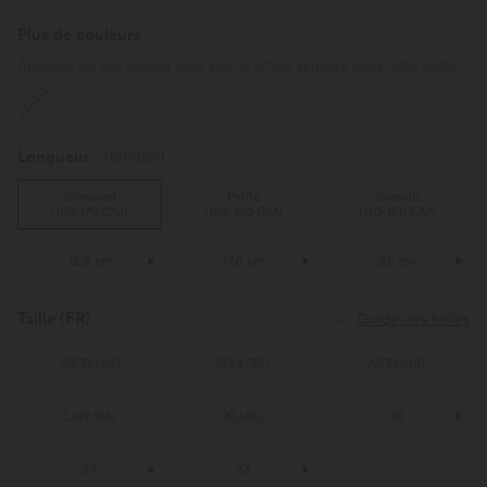
Plus de couleurs
Appuyez sur une couleur pour voir un article similaire dans cette teinte
Longueur
Standard
Standard
Petite
Grande
(
160-170 CM
)
(
153-160 CM
)
(
170-180 CM
)
12,5 cm
17,5 cm
25 cm
Taille
(FR)
Guide des tailles
XS
(
32/34
)
S
(
34/36
)
M
(
38/40
)
L
(
42/44
)
XL
(
46
)
1X
2X
3X