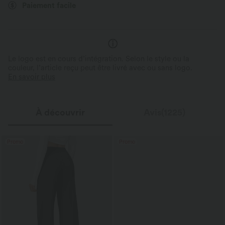
Paiement facile
Élasticité quatre directions
Coupe classique
Au sec et à l’aise toute la journée
Détails stylés
Protection solaire respirante qui absorbe la
transpiration, pour une sensation de
Des détails sur mesure pour u
fraîcheur toute la journée.
quotidien.
Le logo est en cours d’intégration. Selon le style ou la
couleur, l’article reçu peut être livré avec ou sans logo.
En savoir plus
À découvrir
Avis(1225)
Promo
Promo