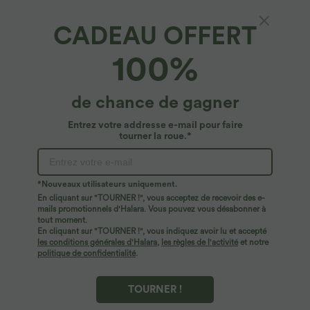
CADEAU OFFERT
Pantalon de golf séchage rapide, taille mi-
100%
haute, avec poches et poche tee, UPF40+
4.7
(
1225
)
de chance de gagner
$42.95 USD
Entrez votre addresse e-mail pour faire
tourner la roue.*
*Nouveaux utilisateurs uniquement.
En cliquant sur "TOURNER !", vous acceptez de recevoir des e-
mails promotionnels d'Halara. Vous pouvez vous désabonner à
tout moment.
En cliquant sur "TOURNER !", vous indiquez avoir lu et accepté
les conditions générales d'Halara
,
les règles de l'activité
et notre
politique de confidentialité
.
TOURNER !