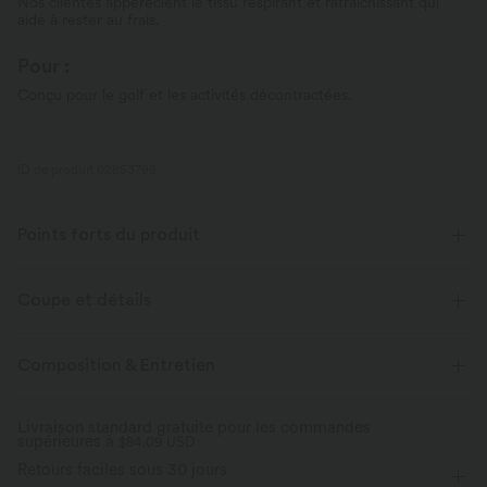
Nos clientes appérecient le tissu respirant et rafraîchissant qui
aide à rester au frais.
Pour :
Conçu pour le golf et les activités décontractées.
ID de produit 02853799
Points forts du produit
Coupe et détails
Sweat-absorbing, Sweat-wicking
Composition & Entretien
Taille plate
Poches arrière
Poches latérales
Livraison standard gratuite pour les commandes
Design à plis nervures
Enfilable
Golf
supérieures à
$84.09 USD
Retours faciles sous 30 jours
Longueur 7 / 8
Taille haute
Jambe droite