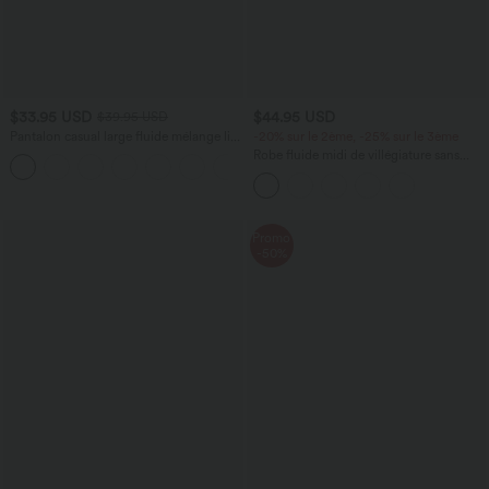
$33.95 USD
$44.95 USD
$39.95 USD
Pantalon casual large fluide mélange lin
-20% sur le 2ème, -25% sur le 3ème
taille haute avec cordon de serrage et
Robe fluide midi de villégiature sans
+5
poches
manches, encolure carrée, dos nu croisé,
fronces et soutien-gorge intégré
Promo
-50%