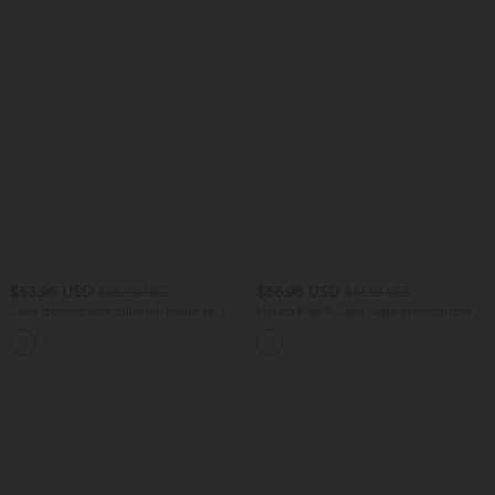
$53.95 USD
$56.95 USD
$56.95 USD
$61.95 USD
Jean décontracté taille mi-haute en
Halara Flex™ Jean large asymétrique
lyocell drapé avec cordon de serrage et
taille basse avec bouton, fermeture
poches
éclair et poches multiples, délavé et
extensible en maille