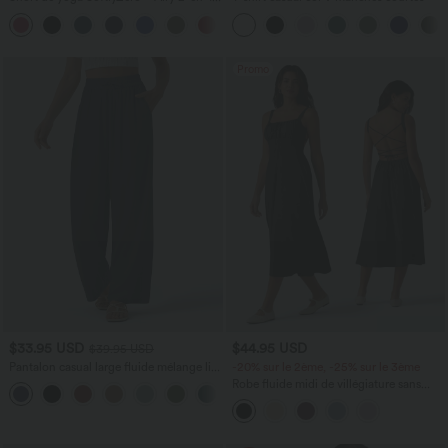
taille très haute avec poches et effet frais
+23
InstantCool 17,5 cm
Promo
$33.95 USD
$44.95 USD
$39.95 USD
Pantalon casual large fluide mélange lin
-20% sur le 2ème, -25% sur le 3ème
taille haute avec cordon de serrage et
Robe fluide midi de villégiature sans
+5
poches
manches, encolure carrée, dos nu croisé,
fronces et soutien-gorge intégré