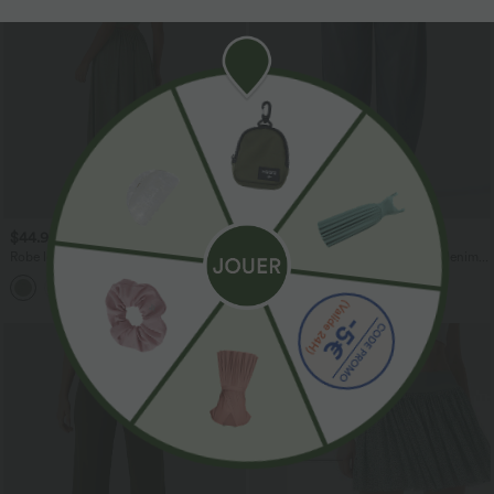
$44.95 USD
$56.95 USD
$61.95 USD
Robe longue fluide fendue avec poches
Halara Flex™ Jogging barrel en denim
latérales, dos nu et effet torsadé
taille mi-haute avec poches
+8
Promo
-55%