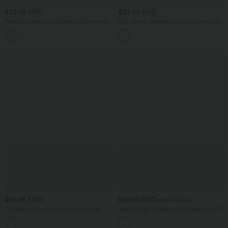
$39.95 USD
$33.95 USD
Pantalon barrel DayStretch taille haute
Top casual relaxed col rond à manches
avec poches
chauve-souris
+5
$25.95 USD
$56.95 USD
$61.95 USD
Débardeur de yoga col rond froncé,
Jean baggy asymétrique Halara Flex™
tissu rafraîchissant - Protection UPF50+
taille haute effet délavé avec poches
+16