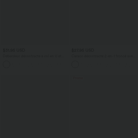
$31.95 USD
$27.95 USD
Débardeur décontracté à col en U et
Caraco décontracté 2-en-1 froncé avec
brassière intégrée
brassière intégrée bretelles réglables
Promo