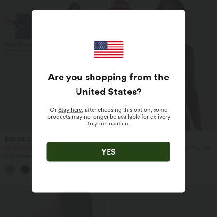
Promo
-50%
Are you shopping from the
United States
?
Or
Stay here
, after choosing this option, some
products may no longer be available for delivery
to your location.
$29.95 USD
$15.95 USD
$61.95 USD
$31.95 USD
Offres limitées ！
Débardeur de yoga SoftlyZero™ court
YES
col V dos nageur ourlet croisé avec
Combinaison froncée col V sans
brassière intégrée effet frais InstantCool,
manches avec poches - Easy Peasy
protection solaire UPF50+
+7