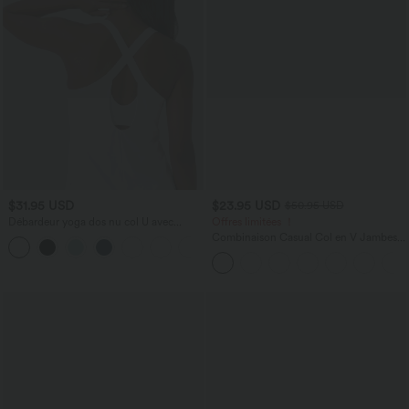
$31.95 USD
$23.95 USD
$50.95 USD
Débardeur yoga dos nu col U avec
Offres limitées ！
bretelles croisées, ourlet arrondi et effet
Combinaison Casual Col en V Jambes
frais InstantCool, protection solaire
Large Plissée Manches Courtes Poche
UPF50+
Latérale Gaufrée Fluide