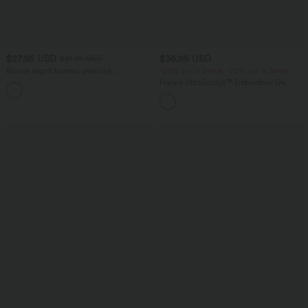
$27.95 USD
$36.95 USD
$31.95 USD
Blouse esprit bureau oversize
-20% sur le 2ème, -25% sur le 3ème
défroissage facile, col V et manches
Halara UltraSculpt™ Débardeur De
+1
courtes
Course à Col en U Dos Nu Ourlet
Incurvé Croisé