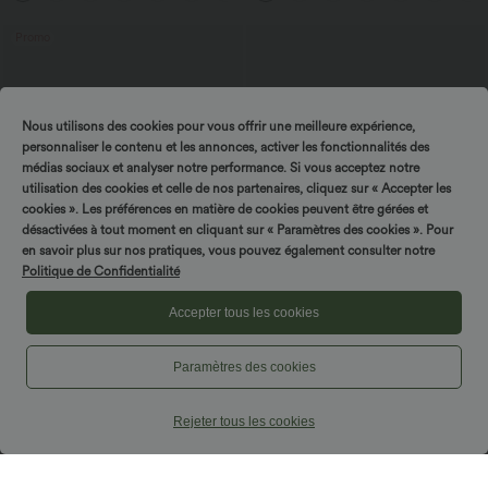
Promo
Nous utilisons des cookies pour vous offrir une meilleure expérience,
personnaliser le contenu et les annonces, activer les fonctionnalités des
médias sociaux et analyser notre performance. Si vous acceptez notre
utilisation des cookies et celle de nos partenaires, cliquez sur « Accepter les
cookies ». Les préférences en matière de cookies peuvent être gérées et
désactivées à tout moment en cliquant sur « Paramètres des cookies ». Pour
en savoir plus sur nos pratiques, vous pouvez également consulter notre
Politique de Confidentialité
Accepter tous les cookies
$44.95 USD
$61.95 USD
-20% sur le 2ème, -25% sur le 3ème
Combinaison de vacances à pois, dos
Paramètres des cookies
nu halter, coussinets amovibles, poches
Pantalon de golf fuselé, taille mi-haute,
et accès facile Easy Peasy
cordon, ourlet courbé, séchage rapide,
+2
avec poches—UPF40+
Rejeter tous les cookies