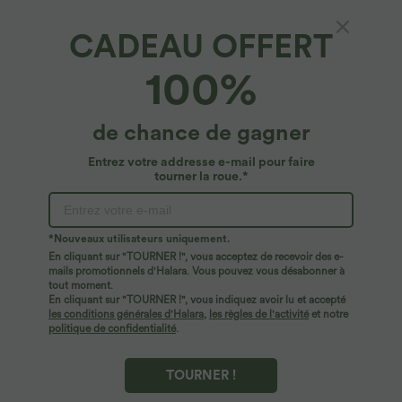
CADEAU OFFERT
100%
de chance de gagner
Entrez votre addresse e-mail pour faire
tourner la roue.*
*Nouveaux utilisateurs uniquement.
En cliquant sur "TOURNER !", vous acceptez de recevoir des e-
$56.95 USD
$41.95 USD
$61.95 USD
mails promotionnels d'Halara. Vous pouvez vous désabonner à
Jean Barrel 7/8 taille basse Halara Flex™
Pantalon large fluide taille haute avec
tout moment.
avec poches zippées
cordon de serrage, poches latérales et
En cliquant sur "TOURNER !", vous indiquez avoir lu et accepté
aspect lin
les conditions générales d'Halara
,
les règles de l'activité
et notre
politique de confidentialité
.
TOURNER !