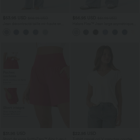
$53.95 USD
$56.95 USD
$56.95 USD
$61.95 USD
Jean décontracté taille mi-haute en
Halara Flex™ Jean large asymétrique
lyocell drapé avec cordon de serrage et
taille basse avec bouton, fermeture
poches
éclair et poches multiples, délavé et
extensible en maille
$31.95 USD
$22.95 USD
Short de yoga SoftlyZero™ Airy 2-en-1
T-shirt casual col V manches courtes