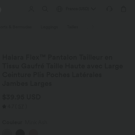
France
(
USD
)
orts & Bermudas
Leggings
Tailles
Activités / Utilités
Ti
Halara Flex™ Pantalon Tailleur en
Tissu Gaufré Taille Haute avec Large
Ceinture Plis Poches Latérales
Jambes Larges
$39.95 USD
4.7
(
57
)
Couleur
Mink Ash