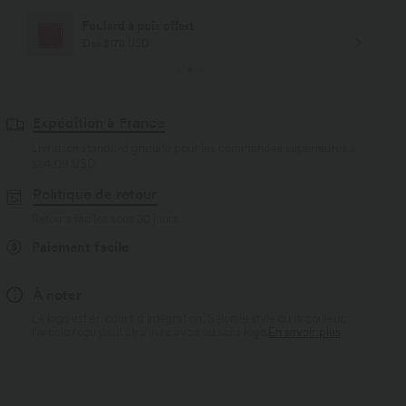
Livraison offerte
Dès $84 USD d'achat
Expédition à France
Livraison standard gratuite pour les commandes supérieures à
$84.09 USD
Politique de retour
Retours faciles sous 30 jours
Paiement facile
À noter
Le logo est en cours d’intégration. Selon le style ou la couleur,
l’article reçu peut être livré avec ou sans logo.
En savoir plus