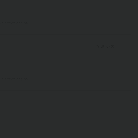
ir le texte original
Utile
(
0
)
ir le texte original