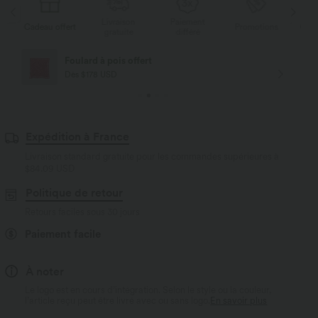
Livraison
Paiement
Li
rt
Promotions
Cadeau offert
gratuite
différé
g
Livraison offerte
Dès $84 USD d'achat
Expédition à France
Livraison standard gratuite pour les commandes supérieures à
$84.09 USD
Politique de retour
Retours faciles sous 30 jours
Paiement facile
À noter
Le logo est en cours d’intégration. Selon le style ou la couleur,
l’article reçu peut être livré avec ou sans logo.
En savoir plus