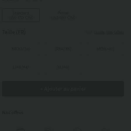
Standard
Petite
(
160-170 CM
)
(
153-160 CM
)
Taille
(FR)
Guide des tailles
XS
(
32/34
)
S
(
34/36
)
M
(
38/40
)
L
(
42/44
)
XL
(
46
)
+ Ajouter au panier
Nos offres