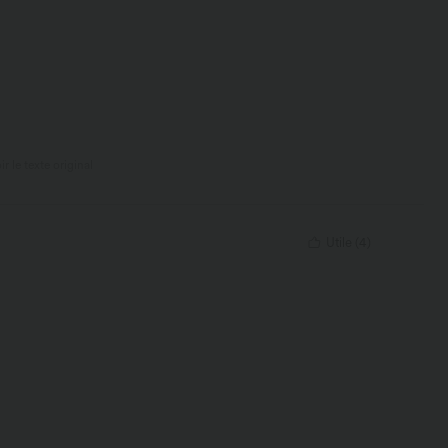
ir le texte original
Utile
(
4
)