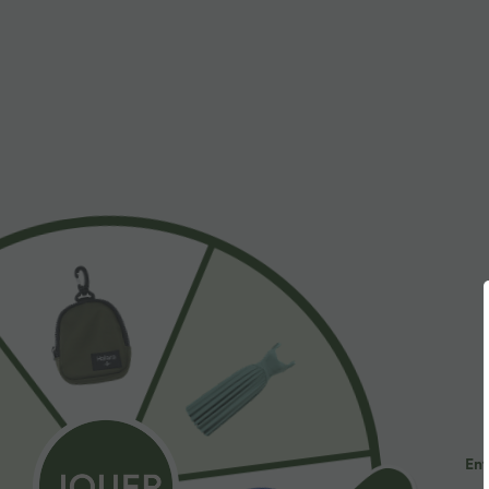
À découvrir
Styles Similaires
$44.95 USD
$56.95 USD
$61.95 USD
2 POUR 69,90€, 3 POUR
Jean Barrel 7/8 taille basse
H
99,90€
Halara Flex™ avec poches
e
+4
zippées
p
Pantalon tailleur Halara Flex™
DayStretch coupe droite taille
+27
haute avec poches
Ent