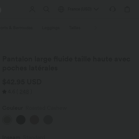
France
(
USD
)
orts & Bermudas
Leggings
Tailles
Activités / Utilités
Ti
Pantalon large fluide taille haute avec
poches latérales
$42.95 USD
4.6
(
248
)
Couleur
Roasted Cashew
Inseam️
Standard