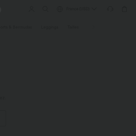
France
(
USD
)
orts & Bermudas
Leggings
Tailles
Activités / Utilités
Ti
ez.