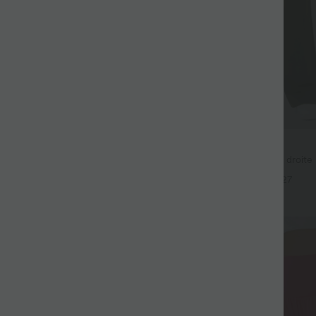
$36.95 USD
$61.95 USD
$44.95 USD
gging barrel en denim taille mi-
Pantalon taille haute coupe droite
ches
avec poches
+27