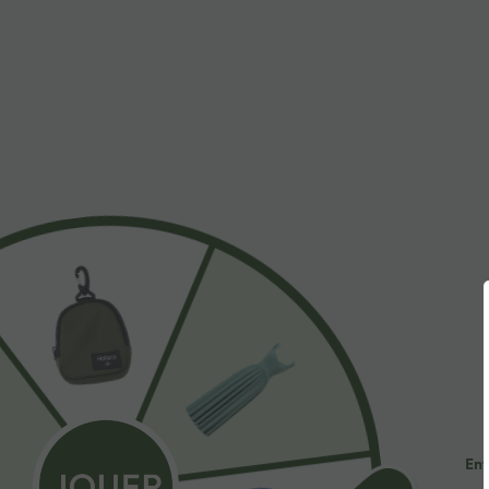
$53.95 USD
$56.95 USD
$56.95 USD
Jean décontracté taille mi-haute en lyocell drapé
Halara Flex™ Je
avec cordon de serrage et poches
avec bouton, f
multiples, déla
Promo
Ent