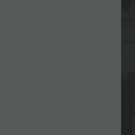
$56.95 USD
$61.95 USD
€, 3 POUR 99,90€
Jean Barrel 7/8 taille basse Halar
poches zippées
ur Large Fluide Halara Flex™
+4
aute Poches Latérales
+25