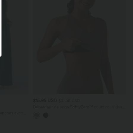
$15.95 USD
$31.95 USD
Débardeur de yoga SoftlyZero™ court col V dos
nageur ourlet croisé avec brassière intégrée effet
manches avec
frais InstantCool, protection solaire UPF50+