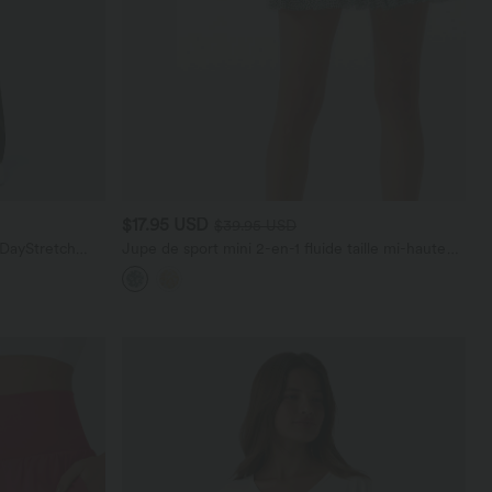
$17.95 USD
$39.95 USD
 DayStretch
Jupe de sport mini 2-en-1 fluide taille mi-haute
en mesh léopard avec poche