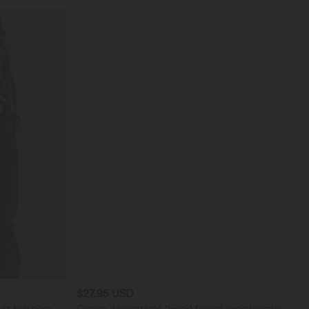
$27.95 USD
et brassière
Caraco décontracté 2-en-1 froncé avec brassière