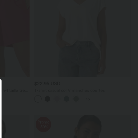
$22.95 USD
-1 taille très
T-shirt casual col V manches courtes
stantCool 17,5
+13
Promo
-50%