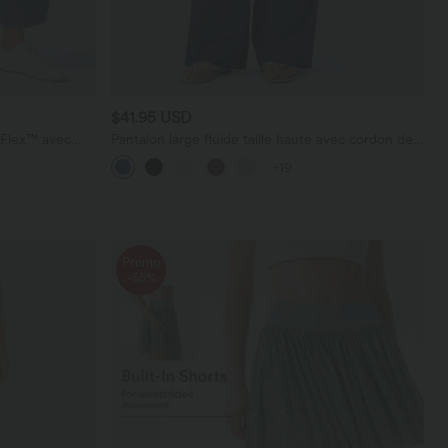
$41.95 USD
a Flex™ avec
Pantalon large fluide taille haute avec cordon de
serrage, poches latérales et aspect lin
+19
Promo
-55%