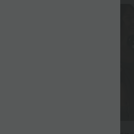
$31.95 USD
$50.95 USD
 ！
Débardeur décontracté à col en U 