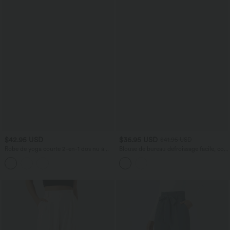
$42.95 USD
$36.95 USD
$41.95 USD
Robe de yoga courte 2-en-1 dos nu à
Blouse de bureau défroissage facile, col
nouer Softlyzero™ Airy Cool Touch
V et manches longues
avec poche latérale - UPF50+