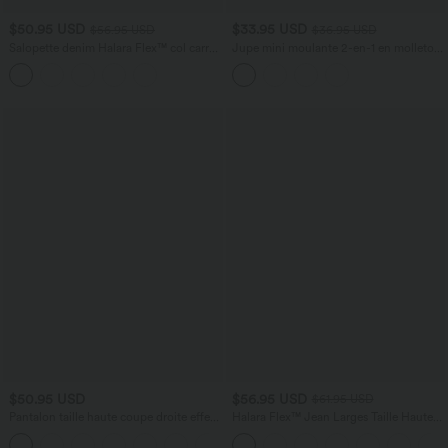
$50.95 USD
$33.95 USD
$56.95 USD
$36.95 USD
Salopette denim Halara Flex™ col carré
Jupe mini moulante 2-en-1 en molleton
effet délavé avec poches
et tissu enduit taille haute gainante avec
fronces et ourlet arrondi - Longueur
plus longue
$50.95 USD
$56.95 USD
$61.95 USD
Pantalon taille haute coupe droite effet
Halara Flex™ Jean Larges Taille Haute
lin avec poches
Ourlet Roulotté Multiples Poches
+5