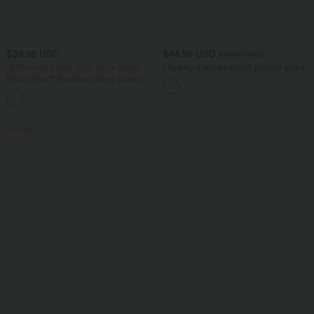
$39.95 USD
$44.95 USD
$50.95 USD
-20% sur le 2ème, -25% sur le 3ème
Legging d'entraînement gainant galbant
taille haute avec effet scrunch et poches
Halara Flex™ Pantalon skinny tailleur
Halara UltraSculpt™
taille haute à motif pied-de-poule avec
poches arrière
Promo