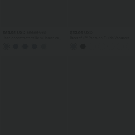
$53.95 USD
$33.95 USD
$56.95 USD
Jean décontracté taille mi-haute en
Breezeful™ Pantalon Fluide Vacances
lyocell drapé avec cordon de serrage et
Séchage Rapide Taille Haute Croisée
poches
Poches Latérales Plissées Fente