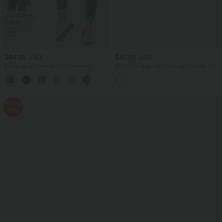
$44.95 USD
$42.95 USD
Legging corsaire d'entraînement
Pantalon large séchage rapide effet frais
gainant galbant taille haute avec effet
InstantCool taille haute avec poches,
+5
scrunch et poches Halara UltraSculpt™
protection solaire UPF40+
Promo
-43%