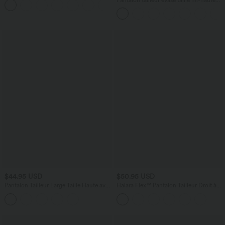
+1
UPF40+
Halara Flex™ DayStretch avec zip latéral
et poches
$44.95 USD
$50.95 USD
Pantalon Tailleur Large Taille Haute avec
Halara Flex™ Pantalon Tailleur Droit à
Bouton et Poches
Taille Haute avec Pli Poches Latérales en
Crêpe