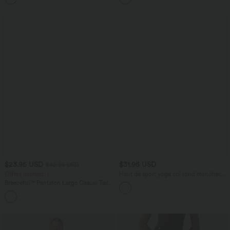
$23.95 USD
$31.95 USD
$42.95 USD
Offres limitées ！
Haut de sport yoga col rond manches
longues froncé - UPF50+
Breezeful™ Pantalon Large Casual Taille
Haute Froncé à Nouer Devant et Dos
Fluide Séchage Rapide