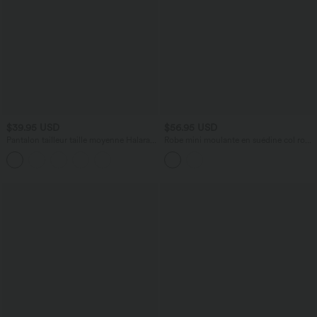
$39.95 USD
$56.95 USD
Pantalon tailleur taille moyenne Halara
Robe mini moulante en suédine col rond
Flex™ avec poches
sans manches avec franges