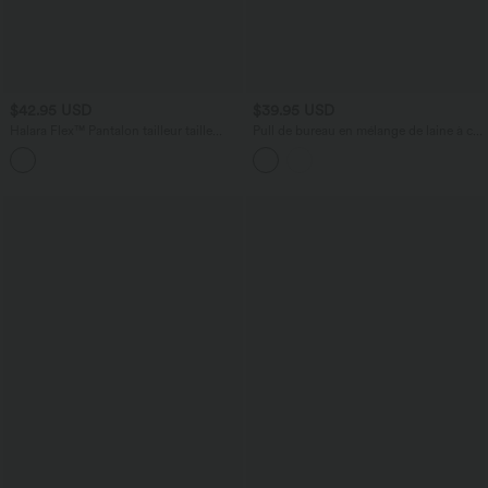
$42.95 USD
$39.95 USD
Halara Flex™ Pantalon tailleur taille
Pull de bureau en mélange de laine à col
haute, poches latérales, léger évasé, en
montant, manches longues et passe-
tissu micro gaufré
pouces