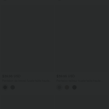
$39.95 USD
$39.95 USD
Pantalon de travail fuselé taille haute
Pantalon tailleur fuselé taille haute
Halara Flex™ DayStretch avec poches
Halara Flex™ avec poches