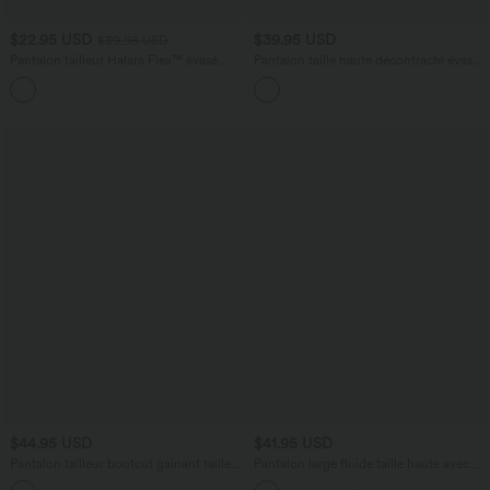
$22.95 USD
$39.95 USD
$39.95 USD
Pantalon tailleur Halara Flex™ évasé
Pantalon taille haute décontracté évasé
asymétrique taille haute avec poches
côtelé gainant
$44.95 USD
$41.95 USD
Pantalon tailleur bootcut gainant taille
Pantalon large fluide taille haute avec
moyenne Halara Flex™
cordon de serrage, poches latérales et