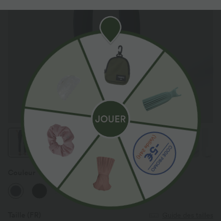
Couleur
Dress Blues
Taille
(FR)
Guide des tailles