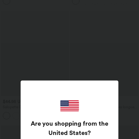
aspect lin
$44.95 USD
$52.95 USD
Salopette Décontractée Gaufrée Plissée
Chemise de bureau à manches longues
Poches Multiples Avec Boutons Bretelles
avec ourlet arrondi
+11
Réglables
Are you shopping from the
Promo
United States
?