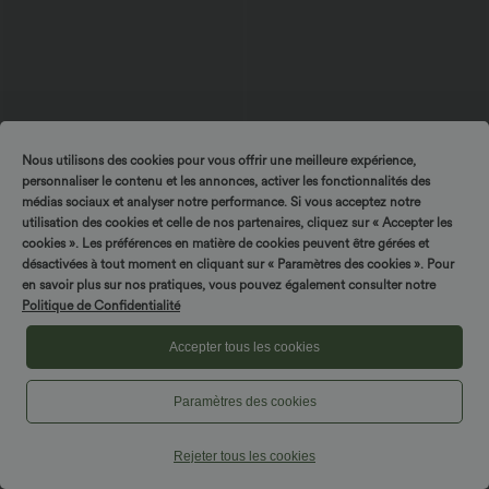
Nous utilisons des cookies pour vous offrir une meilleure expérience,
personnaliser le contenu et les annonces, activer les fonctionnalités des
Tournez & gagnez !
médias sociaux et analyser notre performance. Si vous acceptez notre
utilisation des cookies et celle de nos partenaires, cliquez sur « Accepter les
cookies ». Les préférences en matière de cookies peuvent être gérées et
désactivées à tout moment en cliquant sur « Paramètres des cookies ». Pour
$56.95 USD
$36.95 USD
en savoir plus sur nos pratiques, vous pouvez également consulter notre
$39.95 USD
Politique de Confidentialité
Legging yoga Halara UltraSculpt™ flare
Top de sport yoga asymétrique à épaule
taille haute avec ceinture en V imprimé
dénudée manches courtes ourlet arrondi
léopard, dentelle contrastée et poches
et coupe asymétrique à séchage rapide
Accepter tous les cookies
– Soutien-gorge intégré
Paramètres des cookies
Rejeter tous les cookies