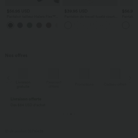
$56.95 USD
$39.95 USD
$56.95
Pantalon tailleur Halara Flex™
Pantalon de travail fuselé court
Pantalon 
fuselé uni, taille haute, avec
taille haute Halara Flex™ avec
skinny ch
+8
poches
poches
poches
Nos offres
Livraison
Paiement
ert
Promotions
Cadeau offert
gratuite
différé
Livraison offerte
Dès $84 USD d'achat
ID de produit 02716438