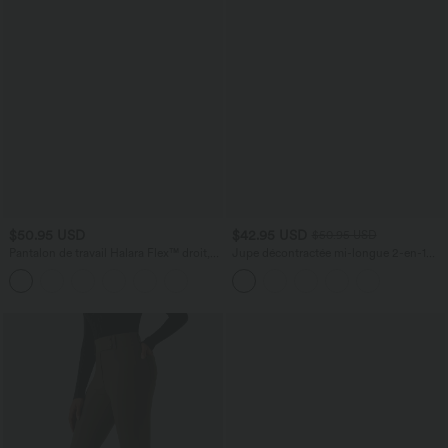
$50.95 USD
$42.95 USD
$50.95 USD
Pantalon de travail Halara Flex™ droit,
Jupe décontractée mi-longue 2-en-1
taille mi-haute, avec poches
polaire tissu enduit gainante taille haute
avec fronces et ourlet arrondi