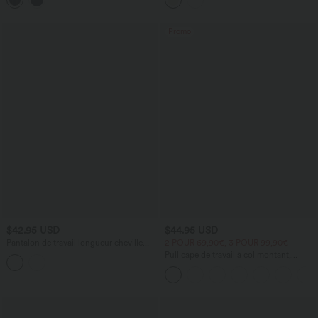
froncés
Promo
$42.95 USD
$44.95 USD
Pantalon de travail longueur cheville
2 POUR 69,90€, 3 POUR 99,90€
taille haute Halara Flex™ avec poches
Pull cape de travail à col montant,
manches longues et ourlet asymétrique