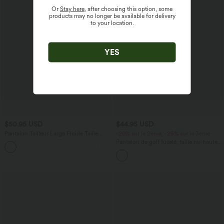
Or
Stay here
, after choosing this option, some
products may no longer be available for delivery
to your location.
YES
$50.95 USD
$44.95 USD
Pantalon Tailleur Large Fluide Taille
-20% sur le 2ème, -25% sur le 3ème
Haute Fermeture Éclair Invisible
Pantalon de golf fuselé, taille mi-haute,
+5
cordon, ourlet courbé, séchage rapide,
avec poches—UPF40+