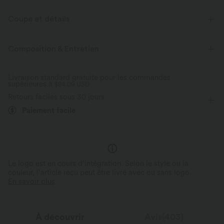
Coupe et détails
Pour : le travail, les trajets et les activités décontractées
Composition & Entretien
Longueur de pantalon ajustable
Bouton-pression
Livraison standard gratuite pour les commandes
supérieures à
Gainant
$84.09 USD
Taille plate
Ourlet roulotté
Retours faciles sous 30 jours
Design à plis nervures
Enfilable
Paiement facile
Longueur cheville sans pli
Taille haute
Ajusté
Haute élasticité
Élasticité quatre directions
Le logo est en cours d’intégration. Selon le style ou la
couleur, l’article reçu peut être livré avec ou sans logo.
En savoir plus
À découvrir
Avis(403)