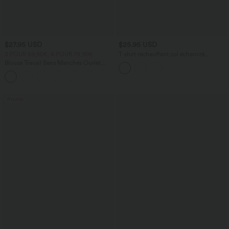
$27.95 USD
$25.95 USD
3 POUR 59,90€, 4 POUR 79,90€
T-shirt réchauffant col échancré
manches longues
Blouse Travail Sans Manches Ourlet
Courbé Col Haut Découpe au Dos Plis
+3
Promo