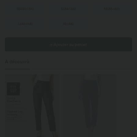
XS
(
32/34
)
S
(
34/36
)
M
(
38/40
)
L
(
42/44
)
XL
(
46
)
+ Ajouter au panier
À découvrir