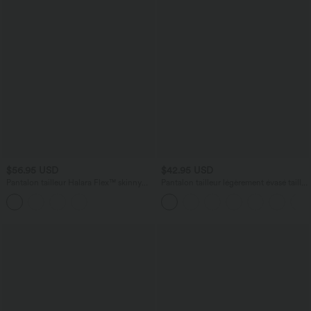
$56.95 USD
$42.95 USD
Pantalon tailleur Halara Flex™ skinny
Pantalon tailleur légèrement évasé taille
chevrons taille haute avec poches
haute avec poches arrière Halara Flex™