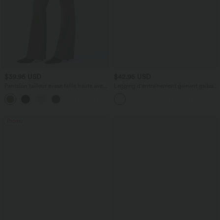
$39.95 USD
$42.95 USD
Pantalon tailleur évasé taille haute avec
Legging d'entraînement gainant galbant
poches Halara Flex™
taille haute avec poches Halara
UltraSculpt™
Promo