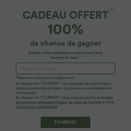
CADEAU OFFERT
Pantalon de travail 7/8 gainant taille haute
100%
avec ourlet ajustable Halara Flex™
4.8
(
403
)
de chance de gagner
$39.95 USD
Entrez votre addresse e-mail pour faire
tourner la roue.*
*Nouveaux utilisateurs uniquement.
En cliquant sur "TOURNER !", vous acceptez de recevoir des e-
mails promotionnels d'Halara. Vous pouvez vous désabonner à
tout moment.
En cliquant sur "TOURNER !", vous indiquez avoir lu et accepté
les conditions générales d'Halara
,
les règles de l'activité
et notre
politique de confidentialité
.
TOURNER !