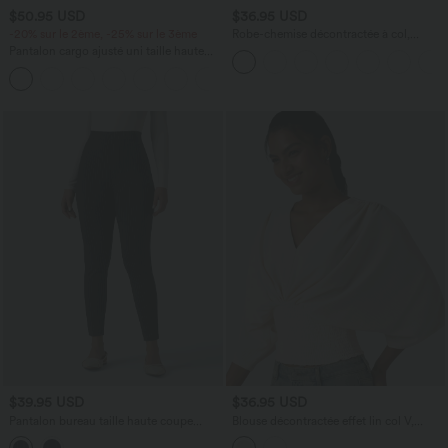
$50.95 USD
$36.95 USD
-20% sur le 2ème, -25% sur le 3ème
Robe-chemise décontractée à col,
manches retroussables et ceinture
Pantalon cargo ajusté uni taille haute
DayStretch avec poches zippées
+10
$39.95 USD
$36.95 USD
Pantalon bureau taille haute coupe
Blouse décontractée effet lin col V,
skinny avec poches
manches chauve-souris et détails