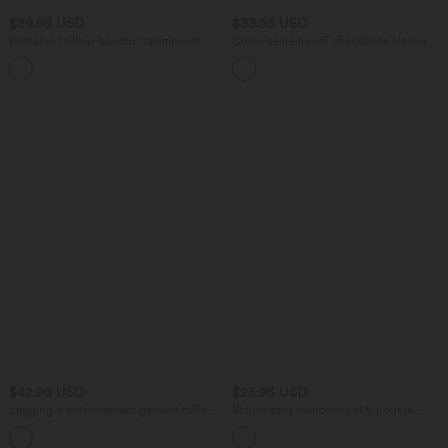
$39.95 USD
$33.95 USD
Pantalon tailleur bootcut taille haute
Chemise de travail chauffante Halara
ventre plat avec poches
HeatCore col bateau manches longues
$42.95 USD
$25.95 USD
Legging d'entraînement gainant taille
Blouse sans manches col V pour le
haute avec poches Halara UltraSculpt™
bureau