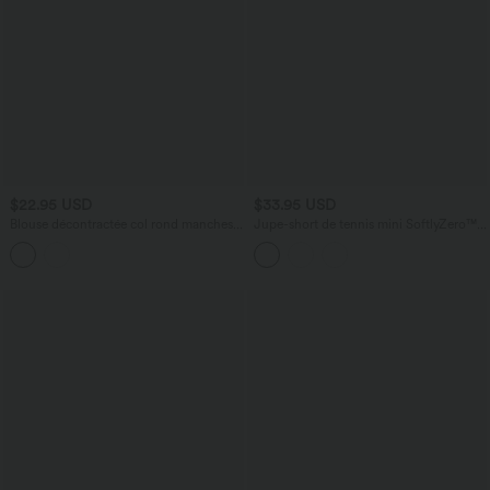
$22.95 USD
$33.95 USD
Blouse décontractée col rond manches
Jupe-short de tennis mini SoftlyZero™
courtes ouverture dos en goutte d'eau
Airy 2-en-1 gainante taille haute effet
frais InstantCool avec poches,
protection solaire UPF50+