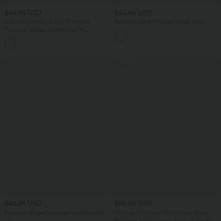
$44.95 USD
$44.95 USD
2 POUR 69,90€, 3 POUR 99,90€
Pantalon de golf fuselé crêpe taille
haute avec poches
Pantalon tailleur Halara Flex™
DayStretch coupe droite taille haute
+23
avec poches
Promo
$42.95 USD
$50.95 USD
Pantalon de golf séchage rapide, taille
-20% sur le 2ème, -25% sur le 3ème
mi-haute, avec poches et poche tee,
Pantalon tailleur évasé taille mi-haute