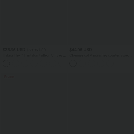
$33.95 USD
$44.95 USD
$39.95 USD
Halara Flex™ Pantalon tailleur Cintrés à
Chemise col V manches courtes aspect
Taille Haute avec Boutons Décoratifs
lin pour le bureau
Poches Latérales et Imprimé Pied-de-
Poule
Promo