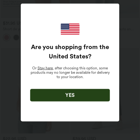
$31.95 USD
$53.95 USD
$56.95 USD
Short de yoga SoftlyZero™ Airy 2-en-1
Jean décontracté taille mi-haute en
taille très haute avec poches et effet frais
lyocell drapé avec cordon de serrage et
+23
InstantCool 17,5 cm
poches
Are you shopping from the
United States
?
Or
Stay here
, after choosing this option, some
products may no longer be available for delivery
to your location.
YES
$22.95 USD
$39.95 USD