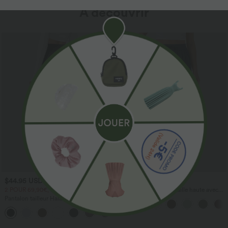
À découvrir
$44.95 USD
$41.95 USD
2 POUR 69,90€, 3 POUR 99,90€
Pantalon large fluide taille haute avec
cordon de serrage, poches latérales et
Pantalon tailleur Halara Flex™
aspect lin
DayStretch coupe droite taille haute
+23
avec poches