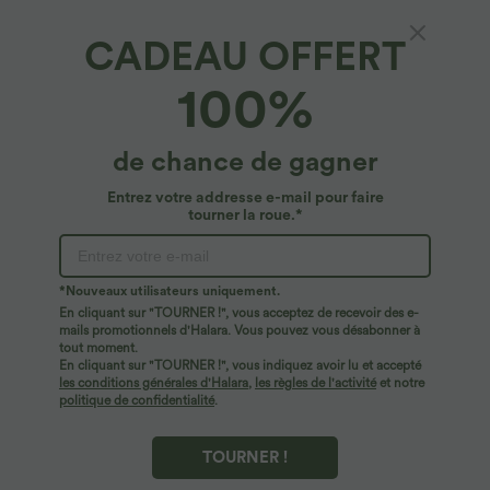
CADEAU OFFERT
100%
de chance de gagner
Entrez votre addresse e-mail pour faire
tourner la roue.*
Oops!
Nous ne semblons pas pouvoir trouver la page que
*Nouveaux utilisateurs uniquement.
vous recherchez.
En cliquant sur "TOURNER !", vous acceptez de recevoir des e-
mails promotionnels d'Halara. Vous pouvez vous désabonner à
tout moment.
Acheter plus
En cliquant sur "TOURNER !", vous indiquez avoir lu et accepté
les conditions générales d'Halara
,
les règles de l'activité
et notre
politique de confidentialité
.
TOURNER !