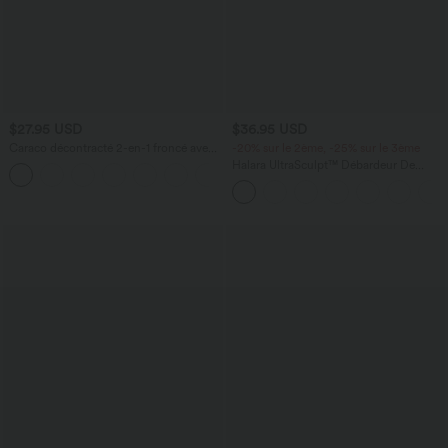
$27.95 USD
$36.95 USD
Caraco décontracté 2-en-1 froncé avec
-20% sur le 2ème, -25% sur le 3ème
brassière intégrée bretelles réglables
Halara UltraSculpt™ Débardeur De
Course à Col en U Dos Nu Ourlet
Incurvé Croisé