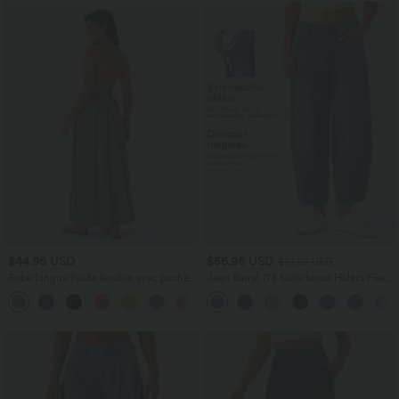
$44.95 USD
$56.95 USD
$61.95 USD
Robe longue fluide fendue avec poches
Jean Barrel 7/8 taille basse Halara Flex™
latérales, dos nu et effet torsadé
avec poches zippées
+8