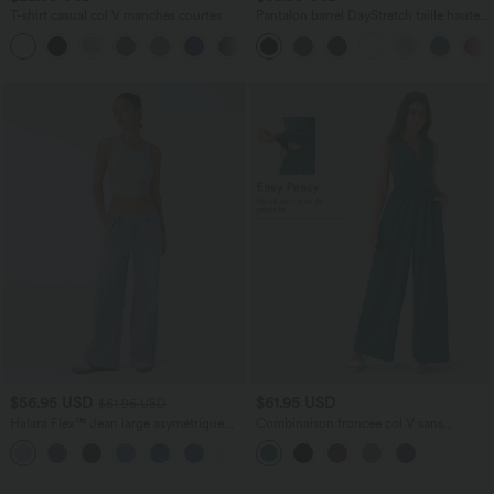
T-shirt casual col V manches courtes
Pantalon barrel DayStretch taille haute
avec poches
+9
$56.95 USD
$61.95 USD
$61.95 USD
Halara Flex™ Jean large asymétrique
Combinaison froncée col V sans
taille basse avec bouton, fermeture
manches avec poches - Easy Peasy
+5
éclair et poches multiples, délavé et
extensible en maille