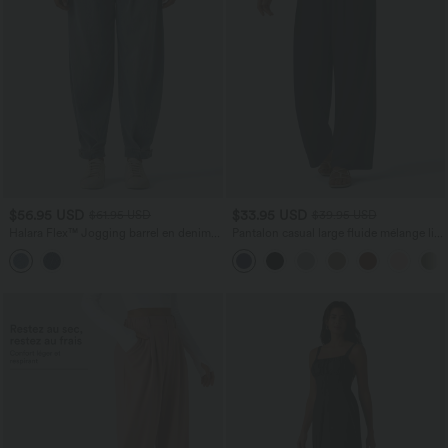
$56.95 USD
$33.95 USD
$61.95 USD
$39.95 USD
Halara Flex™ Jogging barrel en denim
Pantalon casual large fluide mélange lin
taille mi-haute avec poches
taille haute avec cordon de serrage et
poches