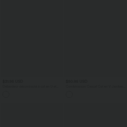
$31.95 USD
$50.95 USD
Débardeur décontracté à col en U et
Combinaison Casual Col en V Jambes
brassière intégrée
Large Plissée Manches Courtes Poche
Latérale Gaufrée Fluide