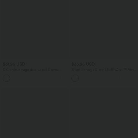
$31.95 USD
$33.95 USD
Débardeur yoga dos nu col U avec
Short de yoga 2-en-1 SoftlyZero™ Airy
bretelles croisées, ourlet arrondi et effet
taille très haute effet frais InstantCool
frais InstantCool, protection solaire
22,8 cm avec poches
UPF50+