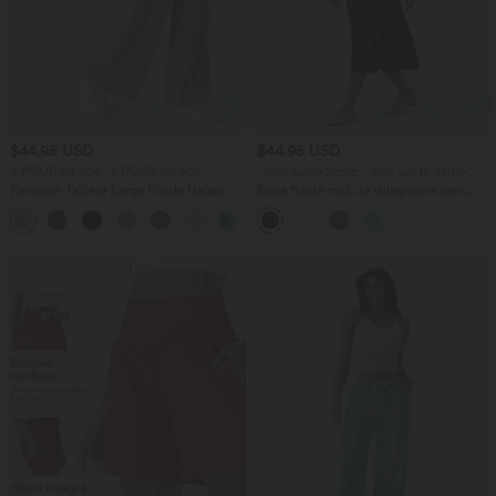
$44.95 USD
$44.95 USD
2 POUR 69,90€, 3 POUR 99,90€
-20% sur le 2ème, -25% sur le 3ème
Pantalon Tailleur Large Fluide Halara
Robe fluide midi de villégiature sans
Flex™ Gaufré Taille Haute Poches
manches, encolure carrée, dos nu croisé,
+21
Latérales
fronces et soutien-gorge intégré