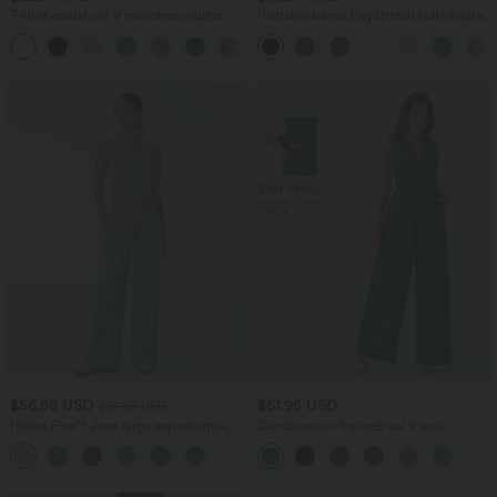
T-shirt casual col V manches courtes
Pantalon barrel DayStretch taille haute
avec poches
+9
$56.95 USD
$61.95 USD
$61.95 USD
Halara Flex™ Jean large asymétrique
Combinaison froncée col V sans
taille basse avec bouton, fermeture
manches avec poches - Easy Peasy
+5
éclair et poches multiples, délavé et
extensible en maille