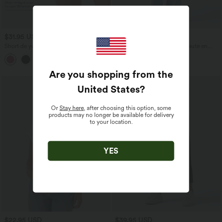
$31.95 USD
$53.95 USD
$56.95 USD
Short de yoga SoftlyZero™ Airy 2-en-1
Jean décontracté taille mi-haute en
taille très haute avec poches et effet frais
lyocell drapé avec cordon de serrage et
+23
InstantCool 17,5 cm
poches
Are you shopping from the
United States
?
Or
Stay here
, after choosing this option, some
products may no longer be available for delivery
to your location.
YES
$22.95 USD
$39.95 USD