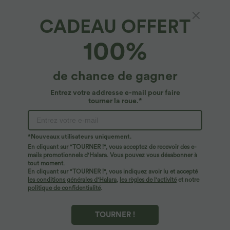
CADEAU OFFERT
100%
de chance de gagner
Entrez votre addresse e-mail pour faire
tourner la roue.*
Oops!
Nous ne semblons pas pouvoir trouver la page que
*Nouveaux utilisateurs uniquement.
vous recherchez.
En cliquant sur "TOURNER !", vous acceptez de recevoir des e-
mails promotionnels d'Halara. Vous pouvez vous désabonner à
tout moment.
Acheter plus
En cliquant sur "TOURNER !", vous indiquez avoir lu et accepté
les conditions générales d'Halara
,
les règles de l'activité
et notre
politique de confidentialité
.
TOURNER !