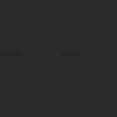
$31.95 USD
$33.95 USD
Débardeur yoga dos nu col U avec
Short de yoga 2-en-1 SoftlyZero™ Airy
bretelles croisées, ourlet arrondi et effet
taille très haute effet frais InstantCool
frais InstantCool, protection solaire
22,8 cm avec poches
UPF50+