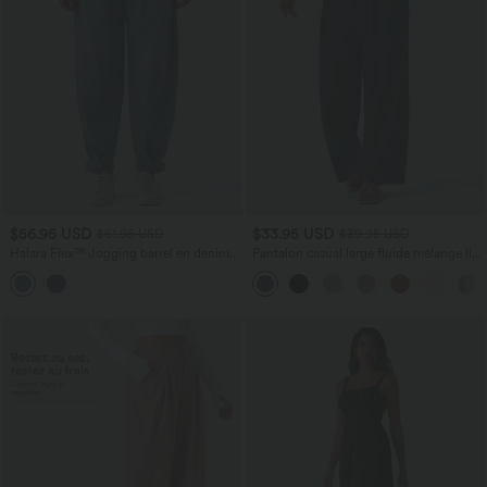
$56.95 USD
$33.95 USD
$61.95 USD
$39.95 USD
Halara Flex™ Jogging barrel en denim
Pantalon casual large fluide mélange lin
taille mi-haute avec poches
taille haute avec cordon de serrage et
poches