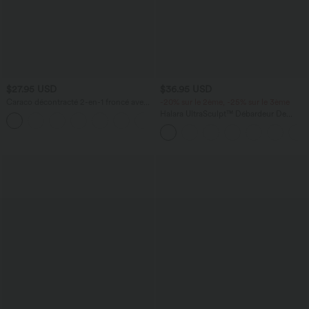
$27.95 USD
$36.95 USD
Caraco décontracté 2-en-1 froncé avec
-20% sur le 2ème, -25% sur le 3ème
brassière intégrée bretelles réglables
Halara UltraSculpt™ Débardeur De
Course à Col en U Dos Nu Ourlet
Incurvé Croisé