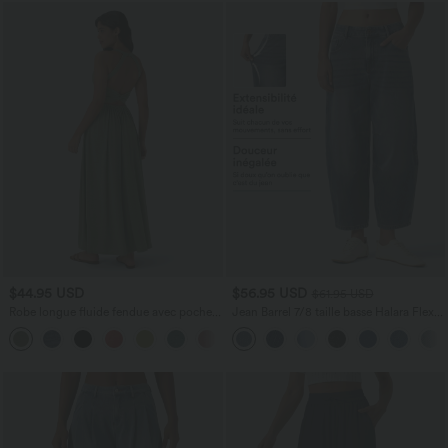
$44.95 USD
$56.95 USD
$61.95 USD
Robe longue fluide fendue avec poches
Jean Barrel 7/8 taille basse Halara Flex™
latérales, dos nu et effet torsadé
avec poches zippées
+8