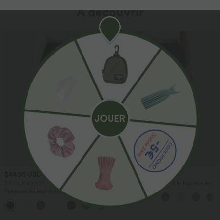
À découvrir
$44.95 USD
$41.95 USD
2 POUR 69,90€, 3 POUR 99,90€
Pantalon large fluide taille haute avec
cordon de serrage, poches latérales et
Pantalon tailleur Halara Flex™
aspect lin
DayStretch coupe droite taille haute
+23
avec poches