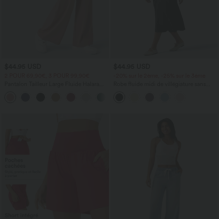
$44.95 USD
$44.95 USD
2 POUR 69,90€, 3 POUR 99,90€
-20% sur le 2ème, -25% sur le 3ème
Pantalon Tailleur Large Fluide Halara
Robe fluide midi de villégiature sans
Flex™ Gaufré Taille Haute Poches
manches, encolure carrée, dos nu croisé,
+21
Latérales
fronces et soutien-gorge intégré