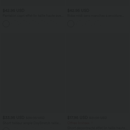
$42.95 USD
$42.95 USD
Pantalon capri effet lin taille haute avec
Robe midi sans manches à encolure
poches zippées
arrondie avec coussinets amovibles et
+7
ourlet à volants
$33.95 USD
$17.95 USD
$36.95 USD
$31.95 USD
Short tailleur ample DayStretch taille
Offres limitées ！
haute 17,5 cm avec poches
Short décontracté effet lin taille haute