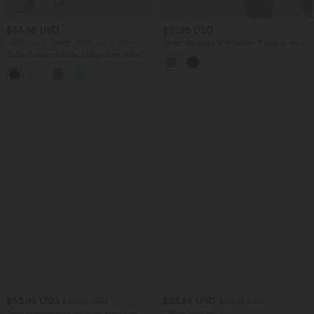
$44.95 USD
$31.95 USD
-20% sur le 2ème, -25% sur le 3ème
Short de yoga SoftlyZero™ Airy 2-en-1
taille très haute avec poches et effet frais
Robe fluide midi de villégiature sans
InstantCool 17,5 cm
manches, encolure carrée, dos nu croisé,
fronces et soutien-gorge intégré
$53.95 USD
$23.95 USD
$56.95 USD
$50.95 USD
Jean décontracté taille mi-haute en
Offres limitées ！