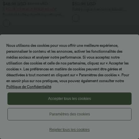
$48.95 USD
$50.95 USD
$56.95 USD
2 POUR 69,90€, 3 POUR 99,90€
Robe longue à encolure bateau,
bretelles asymétriques, côtés froncés et
Pantalon tailleur fuselé asymétrique
poches
taille moyenne Halara Flex™ DayStretch
+2
avec poches
Nous utilisons des cookies pour vous offrir une meilleure expérience,
personnaliser le contenu et les annonces, activer les fonctionnalités des
médias sociaux et analyser notre performance. Si vous acceptez notre
utilisation des cookies et celle de nos partenaires, cliquez sur « Accepter les
cookies ». Les préférences en matière de cookies peuvent être gérées et
désactivées à tout moment en cliquant sur « Paramètres des cookies ». Pour
en savoir plus sur nos pratiques, vous pouvez également consulter notre
Politique de Confidentialité
Accepter tous les cookies
Paramètres des cookies
$33.95 USD
$22.95 USD
Débardeur décontracté col carré avec
Haut casual col carré manches courtes
Rejeter tous les cookies
soutien-gorge intégré bonnets B-E