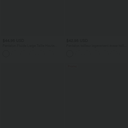
$44.95 USD
$42.95 USD
Pantalon Fluide Large Taille Haute
Pantalon tailleur légèrement évasé taille
Poches Latérales Palazzo Solide Casual
haute avec poches arrière Halara Flex™
+5
Linen-Feel
Promo