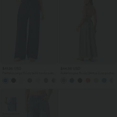
$41.95 USD
$44.95 USD
Pantalon large fluide taille haute avec
Robe longue fluide fendue avec poches
cordon de serrage, poches latérales et
latérales, dos nu et effet torsadé
+15
aspect lin