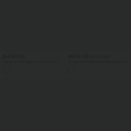
$25.95 USD
$50.95 USD
$56.95 USD
Débardeur de yoga col rond froncé,
Combinaison décontractée large chinée
tissu rafraîchissant - Protection UPF50+
froncée bretelles ajustables avec poches
+16
- Easy Peasy