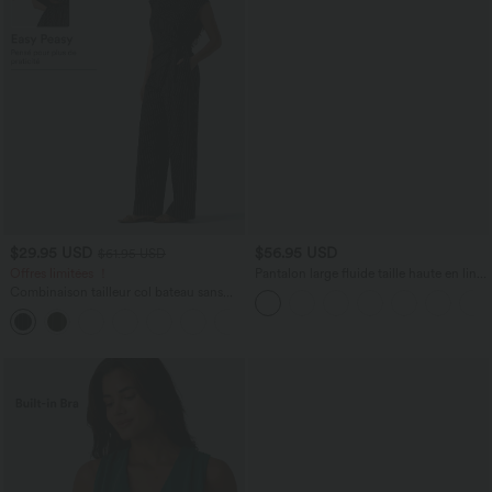
$29.95 USD
$56.95 USD
$61.95 USD
Offres limitées ！
Pantalon large fluide taille haute en lin
mélangé avec poches et liens latéraux
Combinaison tailleur col bateau sans
manches à rayures et nœuds sur les
+8
côtés effet frais InstantCool avec
poches, accès facile Easy Peasy