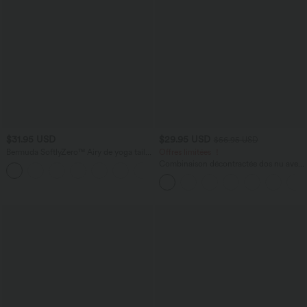
$31.95 USD
$29.95 USD
$56.95 USD
Bermuda SoftlyZero™ Airy de yoga taille
Offres limitées ！
haute avec poches multiples et effet
Combinaison décontractée dos nu avec
+16
frais InstantCool
poches latérales