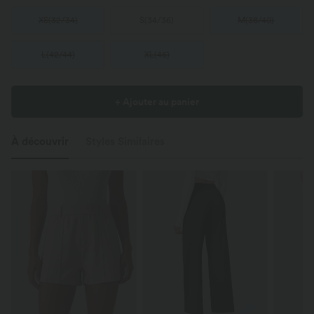
XS
(
32/34
)
S
(
34/36
)
M
(
38/40
)
L
(
42/44
)
XL
(
46
)
+ Ajouter au panier
À découvrir
Styles Similaires