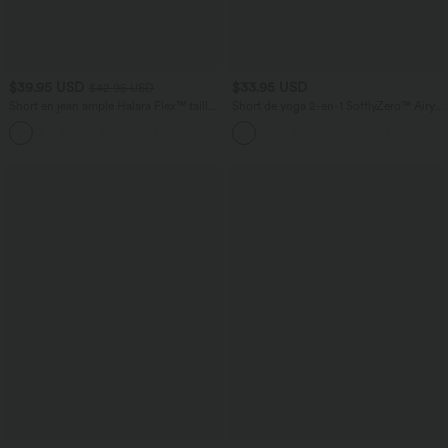
$39.95 USD
$33.95 USD
$42.95 USD
Short en jean ample Halara Flex™ taille
Short de yoga 2-en-1 SoftlyZero™ Airy
haute croisé gainant décontracté avec
taille très haute effet frais InstantCool
poches
22,8 cm avec poches