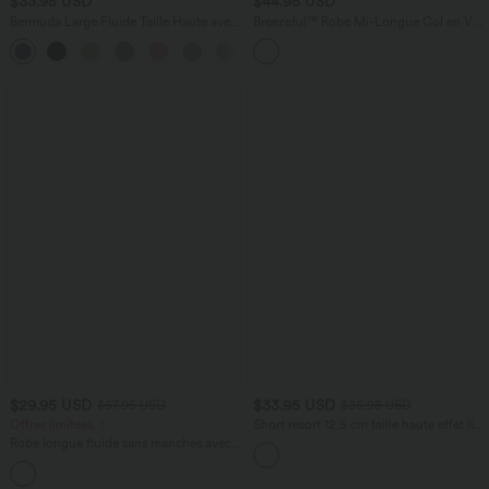
$33.95 USD
$44.95 USD
Bermuda Large Fluide Taille Haute avec
Breezeful™ Robe Mi-Longue Col en V
Plis et Poches Latérales en Lin
Manches Courtes Poche Latérale Nouée
Synthétique
au Dos Séchage Rapide
$29.95 USD
$33.95 USD
$67.95 USD
$36.95 USD
Offres limitées ！
Short resort 12,5 cm taille haute effet lin
avec ourlet roulotté et poches
Robe longue fluide sans manches avec
brassière intégrée (Bonnets E-G) et
poches