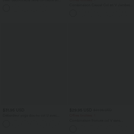
lyocell drapé avec cordon de serrage et
Combinaison Casual Col en V Jambes
poches
Large Plissée Manches Courtes Poche
Latérale Gaufrée Fluide
$31.95 USD
$29.95 USD
$61.95 USD
Débardeur yoga dos nu col U avec
Offres limitées ！
bretelles croisées, ourlet arrondi et effet
Combinaison froncée col V sans
frais InstantCool, protection solaire
manches avec poches - Easy Peasy
UPF50+