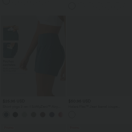
+4
avec cordon de serrage et poches
latérales
$25.95 USD
$50.95 USD
Short yoga 2-en-1 SoftlyZero™ Airy
Halara Flex™ Jean barrel coupe
effet frais InstantCool taille très haute
tonneau taille mi-haute avec poches
+20
12,5 cm avec poches, longueur allongée
Promo
Promo