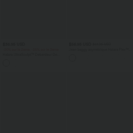
$36.95 USD
$56.95 USD
$61.95 USD
-20% sur le 2ème, -25% sur le 3ème
Jean baggy asymétrique Halara Flex™
taille haute effet délavé avec poches
Halara UltraSculpt™ Débardeur De
Course à Col en U Dos Nu Ourlet
+11
Incurvé Croisé