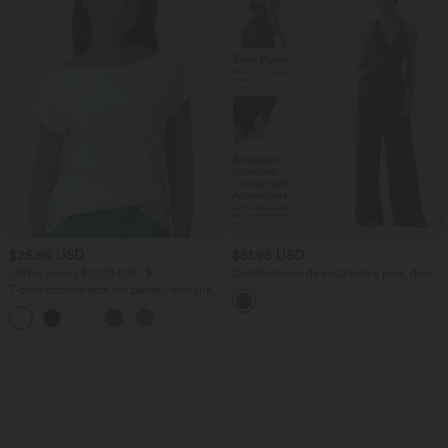
$25.95 USD
$61.95 USD
Offres bonus $20.13 USD
Combinaison de vacances à pois, dos
nu halter, coussinets amovibles, poches
T-shirt décontracté col bateau manches
et accès facile Easy Peasy
courtes coton