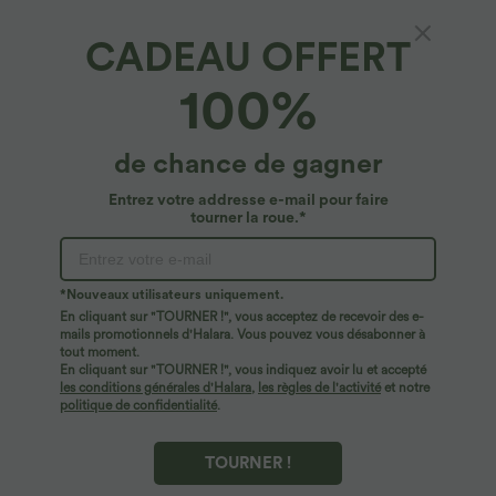
CADEAU OFFERT
Bermuda décontracté gaufré taille haute avec
100%
poches latérales
4.8
(
226
)
de chance de gagner
$33.95 USD
Entrez votre addresse e-mail pour faire
tourner la roue.*
*Nouveaux utilisateurs uniquement.
En cliquant sur "TOURNER !", vous acceptez de recevoir des e-
mails promotionnels d'Halara. Vous pouvez vous désabonner à
tout moment.
En cliquant sur "TOURNER !", vous indiquez avoir lu et accepté
les conditions générales d'Halara
,
les règles de l'activité
et notre
politique de confidentialité
.
TOURNER !