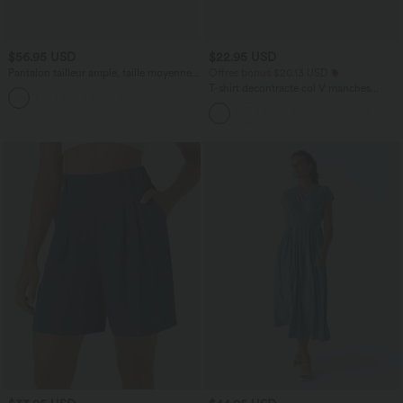
$56.95 USD
$22.95 USD
Pantalon tailleur ample, taille moyenne,
Offres bonus $20.13 USD
coupe barrel, à poches
T-shirt décontracté col V manches
+3
courtes coupe courte