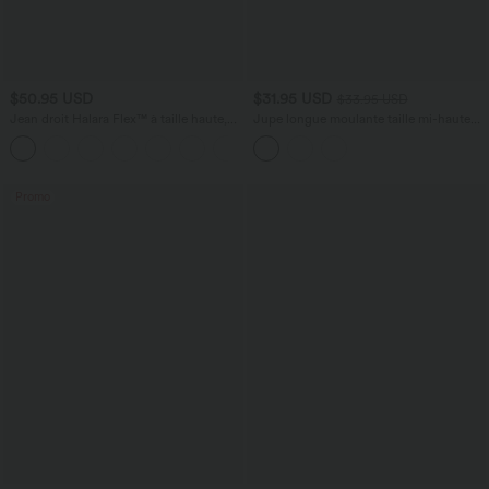
$50.95 USD
$31.95 USD
$33.95 USD
Jean droit Halara Flex™ à taille haute,
Jupe longue moulante taille mi-haute
poches multiples, effet délavé et tissu
avec nœud devant et fronces imprimé
+3
extensible
floral/à rayures
Promo