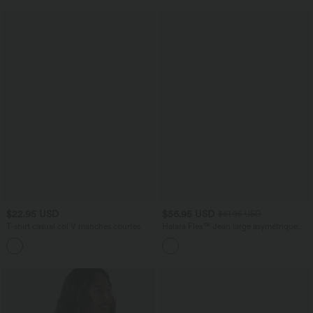
$22.95 USD
$56.95 USD
$61.95 USD
T-shirt casual col V manches courtes
Halara Flex™ Jean large asymétrique
taille basse avec bouton, fermeture
+9
éclair et poches multiples, délavé et
extensible en maille