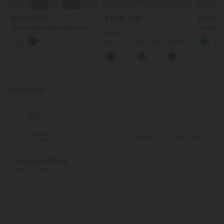
$27.95 USD
$44.95 USD
$41.95 
Short tailleur taille haute avec
2 POUR 69,90€, 3 POUR
Pantalon l
poches
99,90€
avec cord
latérales 
Pantalon tailleur Halara Flex™
DayStretch coupe droite taille
haute avec poches
Nos offres
Livraison
Paiement
ert
Promotions
Cadeau offert
gratuite
différé
Livraison offerte
Dès $84 USD d'achat
ID de produit 02690100