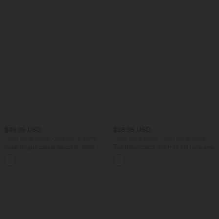
$39.95 USD
$25.95 USD
-20% sur le 2ème, -25% sur le 3ème
-20% sur le 2ème, -25% sur le 3ème
Jupe longue casual aspect lin taille
Top décontracté dos nu à col licou avec
haute avec cordon de serrage
lien dans le dos