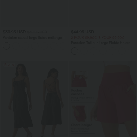
$33.95 USD
$44.95 USD
$39.95 USD
Pantalon casual large fluide mélange lin
2 POUR 69,90€, 3 POUR 99,90€
taille haute avec cordon de serrage et
Pantalon Tailleur Large Fluide Halara
+5
poches
Flex™ Gaufré Taille Haute Poches
Latérales
Promo