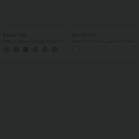
$44.95 USD
$50.95 USD
Robe moulante SoftlyZero™ Airy fendue
Halara Flex™ Jean Large Casual Taille
à effet frais InstantCool, brassière
Haute Poches Multiples Tricot
+1
intégrée, dos nu croisé à lacets,
Extensible Délavé
légèrement plissée pour invitée de
mariage et demoiselle d'honneur