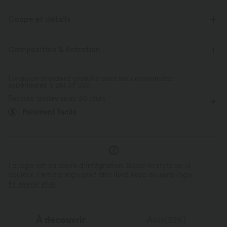
Coupe et détails
Taille plate
Poches latérales
Enfilable
Composition & Entretien
Décontracté
17,5 cm
Taille haute
Jambe large
Livraison standard gratuite pour les commandes
supérieures à
Élasticité bidirectionnelle
$84.09 USD
Bermuda
Retours faciles sous 30 jours
Paiement facile
Le logo est en cours d’intégration. Selon le style ou la
couleur, l’article reçu peut être livré avec ou sans logo.
En savoir plus
À découvrir
Avis(226)