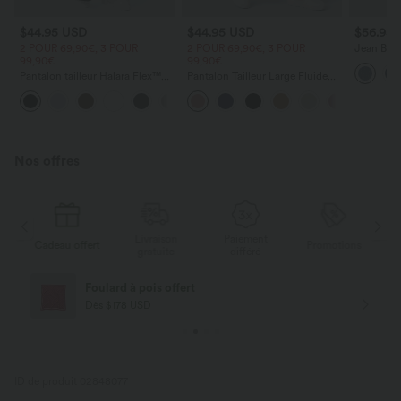
$44.95 USD
$44.95 USD
$56.95
2 POUR 69,90€, 3 POUR
2 POUR 69,90€, 3 POUR
Jean Barre
99,90€
99,90€
Halara Fl
zippées
Pantalon tailleur Halara Flex™
Pantalon Tailleur Large Fluide
DayStretch coupe droite taille
Halara Flex™ Gaufré Taille Haute
+23
haute avec poches
Poches Latérales
Nos offres
Livraison
Paiement
ert
Promotions
Cadeau offert
gratuite
différé
Livraison offerte
Dès $84 USD d'achat
ID de produit 02848077