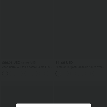
$56.95 USD
$41.95 USD
$61.95 USD
Jean Barrel 7/8 taille basse Halara Flex™
Pantalon large fluide taille haute avec
avec poches zippées
cordon de serrage, poches latérales et
aspect lin