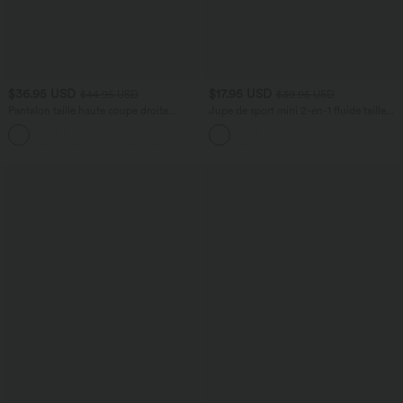
$36.95 USD
$17.95 USD
$44.95 USD
$39.95 USD
Pantalon taille haute coupe droite
Jupe de sport mini 2-en-1 fluide taille
DayStretch avec poches
mi-haute en mesh léopard avec poche
+23