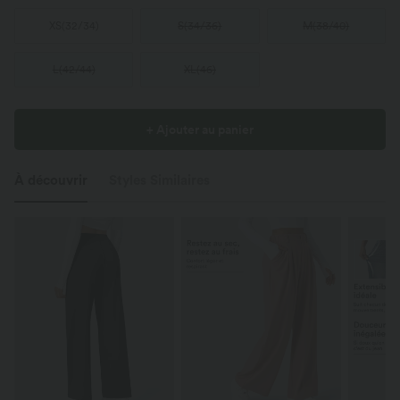
XS
(
32/34
)
S
(
34/36
)
M
(
38/40
)
L
(
42/44
)
XL
(
46
)
+ Ajouter au panier
À découvrir
Styles Similaires