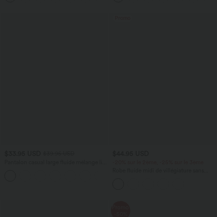
Promo
$33.95 USD
$44.95 USD
$39.95 USD
Pantalon casual large fluide mélange lin
-20% sur le 2ème, -25% sur le 3ème
taille haute avec cordon de serrage et
Robe fluide midi de villégiature sans
+5
poches
manches, encolure carrée, dos nu croisé,
fronces et soutien-gorge intégré
Promo
-50%