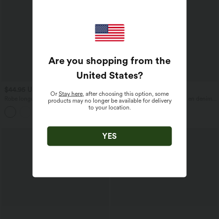
Are you shopping from the
United States
?
$44.95 USD
$56.95 USD
$61.95 USD
Or
Stay here
, after choosing this option, some
Robe longue fluide fendue avec poches
Halara Flex™ Jogging barrel en denim
products may no longer be available for delivery
latérales, dos nu et effet torsadé
taille mi-haute avec poches
to your location.
+8
YES
Promo
-55%