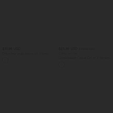
$31.95 USD
$23.95 USD
$50.95 USD
Débardeur yoga dos nu col U avec
Offres limitées ！
bretelles croisées, ourlet arrondi et effet
Combinaison Casual Col en V Jambes
frais InstantCool, protection solaire
Large Plissée Manches Courtes Poche
UPF50+
Latérale Gaufrée Fluide