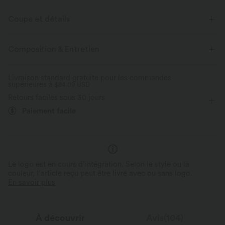
Coupe et détails
Taille plate
Enfilable
Décontracté
12,5 cm
Composition & Entretien
Taille haute
Jambe large
Livraison standard gratuite pour les commandes
supérieures à
$84.09 USD
Retours faciles sous 30 jours
Paiement facile
Le logo est en cours d’intégration. Selon le style ou la
couleur, l’article reçu peut être livré avec ou sans logo.
En savoir plus
À découvrir
Avis(104)