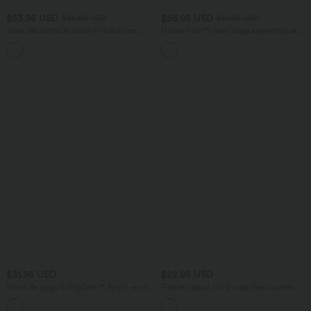
$53.95 USD
$56.95 USD
$56.95 USD
$61.95 USD
Jean décontracté taille mi-haute en
Halara Flex™ Jean large asymétrique
lyocell drapé avec cordon de serrage et
taille basse avec bouton, fermeture
poches
éclair et poches multiples, délavé et
extensible en maille
$31.95 USD
$22.95 USD
Short de yoga SoftlyZero™ Airy 2-en-1
T-shirt casual col V manches courtes
taille très haute avec poches et effet frais
+23
InstantCool 17,5 cm