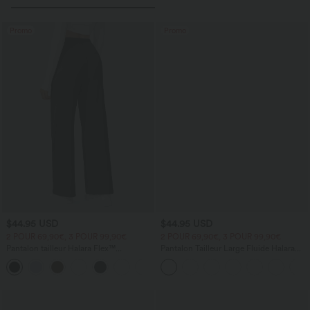
Promo
Promo
$44.95 USD
$44.95 USD
2 POUR 69,90€, 3 POUR 99,90€
2 POUR 69,90€, 3 POUR 99,90€
Pantalon tailleur Halara Flex™
Pantalon Tailleur Large Fluide Halara
DayStretch coupe droite taille haute
Flex™ Gaufré Taille Haute Poches
+23
avec poches
Latérales