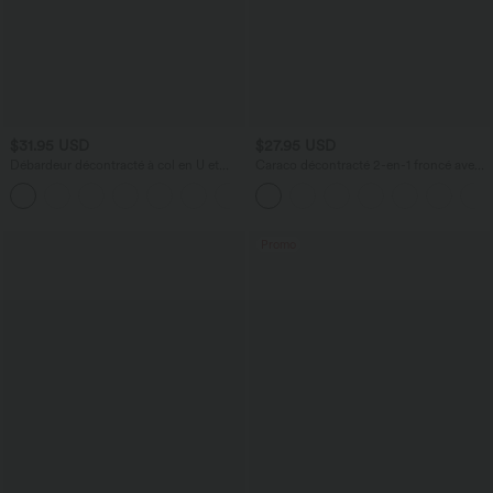
$31.95 USD
$27.95 USD
Débardeur décontracté à col en U et
Caraco décontracté 2-en-1 froncé avec
brassière intégrée
brassière intégrée bretelles réglables
Promo