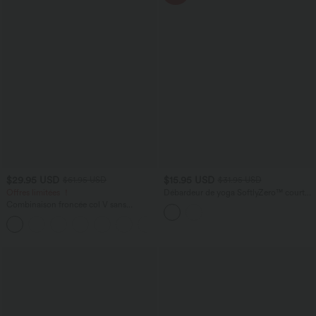
$29.95 USD
$15.95 USD
$61.95 USD
$31.95 USD
Offres limitées ！
Débardeur de yoga SoftlyZero™ court
col V dos nageur ourlet croisé avec
Combinaison froncée col V sans
brassière intégrée effet frais InstantCool,
manches avec poches - Easy Peasy
protection solaire UPF50+
+7