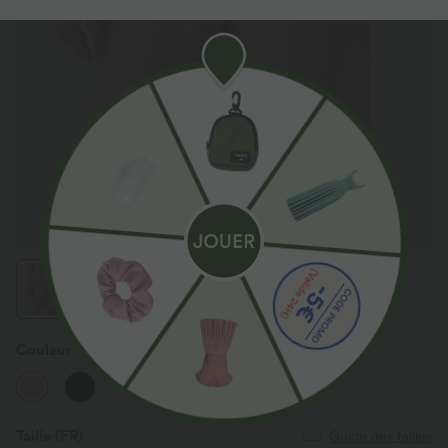
Couleur
Sepia Rose
Taille
(FR)
Guide des tailles