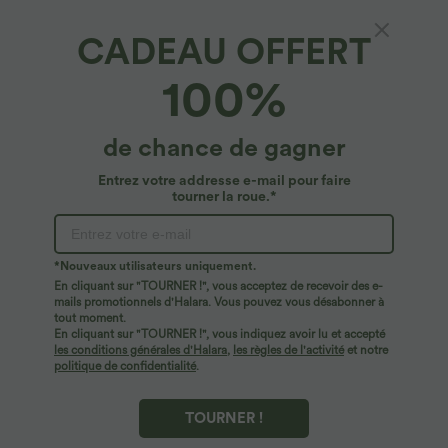
CADEAU OFFERT
Short Bermuda Décontracté Taille Haute avec
100%
Poches Latérales
4.7
(
104
)
de chance de gagner
$33.95 USD
Entrez votre addresse e-mail pour faire
tourner la roue.*
*Nouveaux utilisateurs uniquement.
En cliquant sur "TOURNER !", vous acceptez de recevoir des e-
mails promotionnels d'Halara. Vous pouvez vous désabonner à
tout moment.
En cliquant sur "TOURNER !", vous indiquez avoir lu et accepté
les conditions générales d'Halara
,
les règles de l'activité
et notre
politique de confidentialité
.
TOURNER !