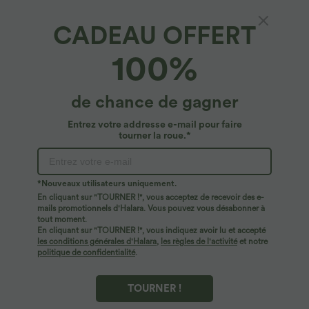
+23
InstantCool 17,5 cm
Large Plissée Manches Courtes Poche
Latérale Gaufrée Fluide
CADEAU OFFERT
Promo
100%
de chance de gagner
Entrez votre addresse e-mail pour faire
tourner la roue.*
*Nouveaux utilisateurs uniquement.
En cliquant sur "TOURNER !", vous acceptez de recevoir des e-
mails promotionnels d'Halara. Vous pouvez vous désabonner à
tout moment.
En cliquant sur "TOURNER !", vous indiquez avoir lu et accepté
$33.95 USD
$44.95 USD
$39.95 USD
les conditions générales d'Halara
,
les règles de l'activité
et notre
Pantalon casual large fluide mélange lin
-20% sur le 2ème, -25% sur le 3ème
politique de confidentialité
.
taille haute avec cordon de serrage et
Robe fluide midi de villégiature sans
+5
poches
manches, encolure carrée, dos nu croisé,
fronces et soutien-gorge intégré
TOURNER !