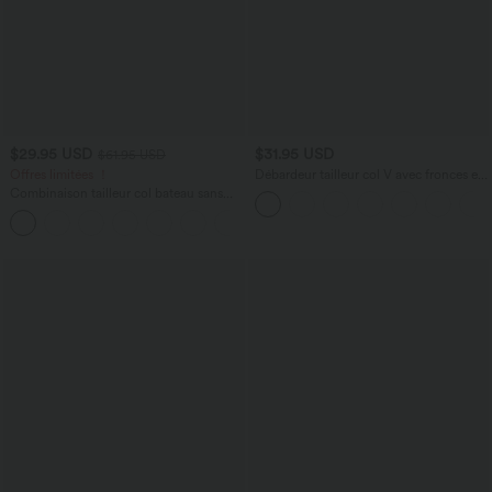
$29.95 USD
$31.95 USD
$61.95 USD
Offres limitées ！
Débardeur tailleur col V avec fronces et
brassière intégrée
Combinaison tailleur col bateau sans
manches à rayures et nœuds sur les
+8
côtés effet frais InstantCool avec
poches, accès facile Easy Peasy