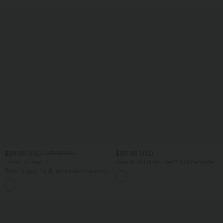
$29.95 USD
$50.95 USD
$67.95 USD
Offres limitées ！
Jean droit Halara Flex™ à taille haute,
poches multiples, effet délavé et tissu
Robe longue fluide sans manches avec
extensible
brassière intégrée (Bonnets E-G) et
poches