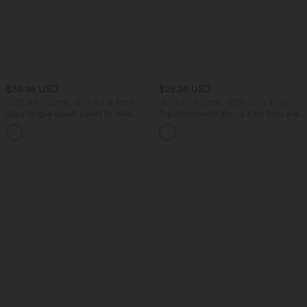
$39.95 USD
$25.95 USD
-20% sur le 2ème, -25% sur le 3ème
-20% sur le 2ème, -25% sur le 3ème
Jupe longue casual aspect lin taille
Top décontracté dos nu à col licou avec
haute avec cordon de serrage
lien dans le dos