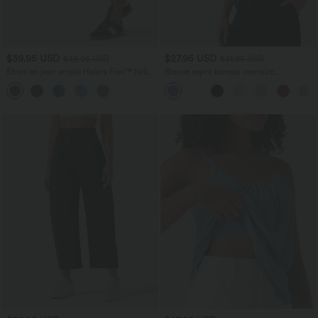
$39.95 USD
$27.95 USD
$42.95 USD
$31.95 USD
Short en jean ample Halara Flex™ taille
Blouse esprit bureau oversize
haute croisé gainant décontracté avec
défroissage facile, col V et manches
poches
courtes