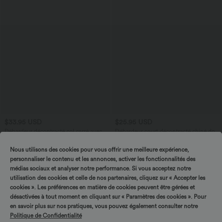
$33.95 USD
$25.95 USD
Débardeur décontracté col carré avec
Débardeur court décontracté chiné dos
soutien-gorge intégré bonnets B-E
nu ajusté torsadé avec boucle réglable
Nous utilisons des cookies pour vous offrir une meilleure expérience,
personnaliser le contenu et les annonces, activer les fonctionnalités des
Tournez & gagnez !
Promo
médias sociaux et analyser notre performance. Si vous acceptez notre
utilisation des cookies et celle de nos partenaires, cliquez sur « Accepter les
cookies ». Les préférences en matière de cookies peuvent être gérées et
désactivées à tout moment en cliquant sur « Paramètres des cookies ». Pour
en savoir plus sur nos pratiques, vous pouvez également consulter notre
Politique de Confidentialité