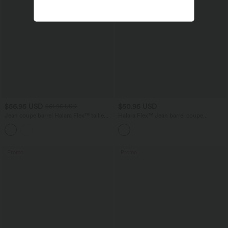
$56.95 USD
$50.95 USD
$61.95 USD
Jean coupe barrel Halara Flex™ taille
Halara Flex™ Jean barrel coupe
haute avec poches
tonneau taille mi-haute avec poches
Promo
Promo