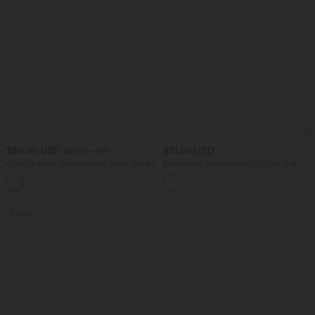
$50.95 USD
$31.95 USD
$56.95 USD
Combinaison décontractée large chinée
Débardeur décontracté à col en U et
froncée bretelles ajustables avec poches
brassière intégrée
+10
- Easy Peasy
Promo