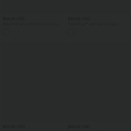
$42.95 USD
$50.95 USD
Robe midi sans manches à encolure
Halara Flex™ Jean barrel coupe
arrondie avec coussinets amovibles et
tonneau taille mi-haute avec poches
ourlet à volants
$50.95 USD
$44.95 USD