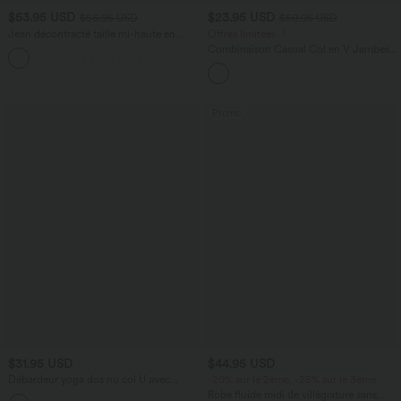
$53.95 USD
$23.95 USD
$56.95 USD
$50.95 USD
Jean décontracté taille mi-haute en
Offres limitées ！
lyocell drapé avec cordon de serrage et
Combinaison Casual Col en V Jambes
poches
Large Plissée Manches Courtes Poche
Latérale Gaufrée Fluide
Promo
$31.95 USD
$44.95 USD
Débardeur yoga dos nu col U avec
-20% sur le 2ème, -25% sur le 3ème
bretelles croisées, ourlet arrondi et effet
Robe fluide midi de villégiature sans