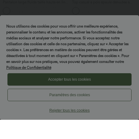
Pantalon large fluide taille haute en lin
Top casual à pois épaule dénudée à
mélangé avec poches et liens latéraux
manches courtes avec ourlet incurvé
asymétrique et brassière intégrée
Promo
Nous utilisons des cookies pour vous offrir une meilleure expérience,
personnaliser le contenu et les annonces, activer les fonctionnalités des
médias sociaux et analyser notre performance. Si vous acceptez notre
utilisation des cookies et celle de nos partenaires, cliquez sur « Accepter les
cookies ». Les préférences en matière de cookies peuvent être gérées et
désactivées à tout moment en cliquant sur « Paramètres des cookies ». Pour
Tournez & gagnez !
en savoir plus sur nos pratiques, vous pouvez également consulter notre
Politique de Confidentialité
Accepter tous les cookies
Paramètres des cookies
Rejeter tous les cookies
$50.95 USD
$48.95 USD
$56.95 USD
Pantalon taille haute coupe droite effet
2 POUR 69,90€, 3 POUR 99,90€
lin avec poches
Pantalon tailleur fuselé asymétrique
+5
taille moyenne Halara Flex™ DayStretch
avec poches