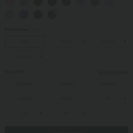
New
Entrejambe
10 cm
10 cm
17,5 cm
22,8 cm
25 cm
Taille
(FR)
Guide des tailles
XS
(
32/34
)
S
(
34/36
)
M
(
38/40
)
L
(
42/44
)
XL
(
46
)
1X
2X
3X