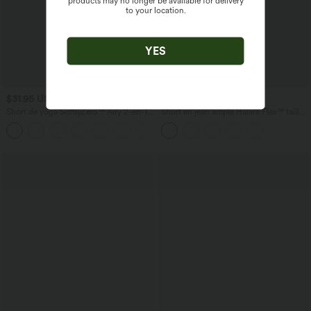
products may no longer be available for delivery
to your location.
YES
$31.95 USD
$39.95 USD
$42.95 USD
Short de yoga SoftlyZero™ Airy 2-en-1
Short en jean ample Halara Flex™ taille
taille très haute avec poches et effet frais
haute croisé gainant décontracté avec
+23
InstantCool 17,5 cm
poches