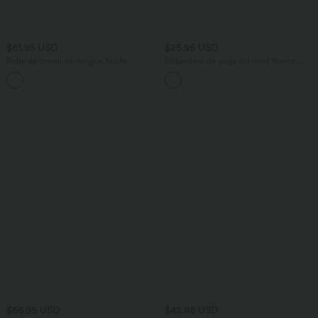
$61.95 USD
$25.95 USD
Robe de travail mi-longue fluide
Débardeur de yoga col rond froncé,
gainante à manches chauve-souris avec
tissu rafraîchissant - Protection UPF50+
poches
$56.95 USD
$42.95 USD