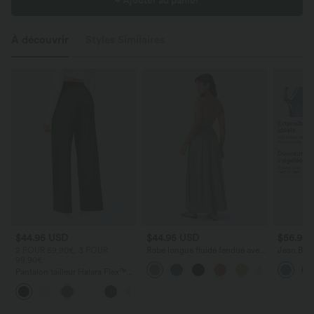
+ Ajouter au panier
À découvrir
Styles Similaires
$44.95 USD
$44.95 USD
$56.95
2 POUR 69,90€, 3 POUR
Robe longue fluide fendue avec
Jean Barre
99,90€
poches latérales, dos nu et effet
Halara Fl
torsadé
zippées
Pantalon tailleur Halara Flex™
DayStretch coupe droite taille
+23
haute avec poches