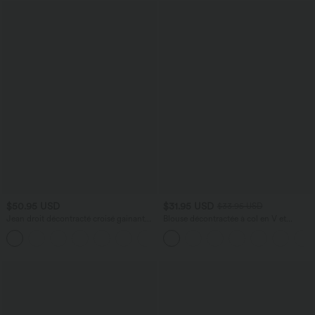
$50.95 USD
$31.95 USD
$33.95 USD
Jean droit décontracté croisé gainant
Blouse décontractée à col en V et
taille haute avec poches Halara Flex™
manches courtes bouffantes
+1