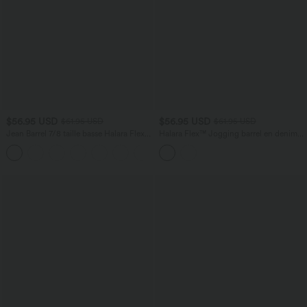
$56.95 USD
$56.95 USD
$61.95 USD
$61.95 USD
Jean Barrel 7/8 taille basse Halara Flex™
Halara Flex™ Jogging barrel en denim
avec poches zippées
taille mi-haute avec poches