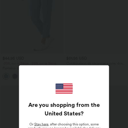
$44.95 USD
$61.95 USD
-20% sur le 2ème, -25% sur le 3ème
Combinaison de vacances à pois, dos
nu halter, coussinets amovibles, poches
Pantalon de golf fuselé, taille mi-haute,
et accès facile Easy Peasy
cordon, ourlet courbé, séchage rapide,
+2
avec poches—UPF40+
Are you shopping from the
United States
?
Or
Stay here
, after choosing this option, some