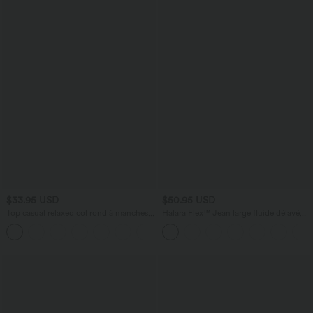
$33.95 USD
$50.95 USD
Top casual relaxed col rond à manches
Halara Flex™ Jean large fluide délavé
chauve-souris
taille haute à rayures avec poches
+1