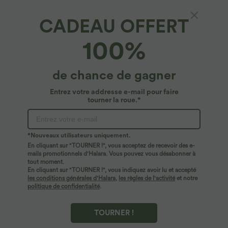
CADEAU OFFERT
Halara DayStretch*
100%
Short de travail large taille haute DayStretch
avec poches
4.8
(
2567
)
de chance de gagner
$33.95 USD
Entrez votre addresse e-mail pour faire
tourner la roue.*
*Nouveaux utilisateurs uniquement.
En cliquant sur "TOURNER !", vous acceptez de recevoir des e-
mails promotionnels d'Halara. Vous pouvez vous désabonner à
tout moment.
En cliquant sur "TOURNER !", vous indiquez avoir lu et accepté
les conditions générales d'Halara
,
les règles de l'activité
et notre
politique de confidentialité
.
TOURNER !