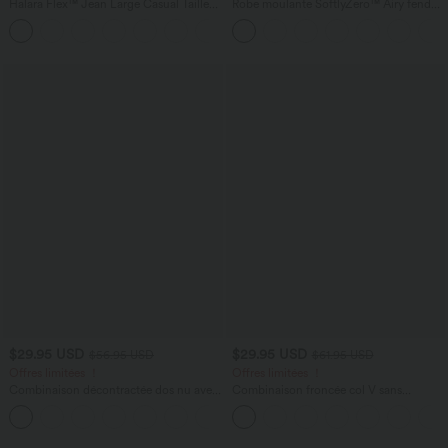
Halara Flex™ Jean Large Casual Taille
Robe moulante SoftlyZero™ Airy fendue
Haute Poches Multiples Tricot
à effet frais InstantCool, brassière
+2
Extensible Délavé
intégrée, dos nu croisé à lacets,
légèrement plissée pour invitée de
mariage et demoiselle d'honneur
$29.95 USD
$29.95 USD
$56.95 USD
$61.95 USD
Offres limitées ！
Offres limitées ！
Combinaison décontractée dos nu avec
Combinaison froncée col V sans
poches latérales
manches avec poches - Easy Peasy
+10