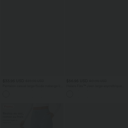
$33.95 USD
$56.95 USD
$39.95 USD
$61.95 USD
Pantalon casual large fluide mélange lin
Halara Flex™ Jean large asymétrique
taille haute avec cordon de serrage et
taille basse avec bouton, fermeture
+5
poches
éclair et poches multiples, délavé et
extensible en maille
Promo