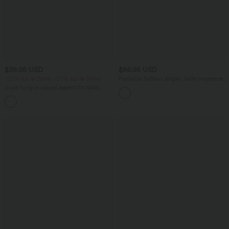
$39.95 USD
$56.95 USD
-20% sur le 2ème, -25% sur le 3ème
Pantalon tailleur ample, taille moyenne,
coupe barrel, à poches
Jupe longue casual aspect lin taille
haute avec cordon de serrage