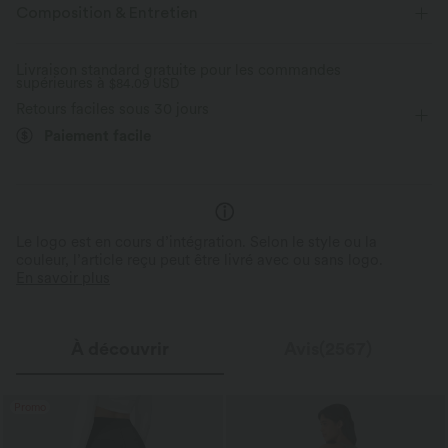
Taille plate
Poches latérales
Plissé irrégulier
Composition & Entretien
Enfilable
Travail
10 cm
Taille haute
Tissu doux
Évacue l’humidité
Livraison standard gratuite pour les commandes
supérieures à
Haute élasticité
$84.09 USD
Élasticité quatre directions
Défroissage facile
Retours faciles sous 30 jours
Paiement facile
Le logo est en cours d’intégration. Selon le style ou la
couleur, l’article reçu peut être livré avec ou sans logo.
En savoir plus
À découvrir
Avis(2567)
Promo