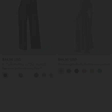
$44.95 USD
$44.95 USD
2 POUR 69,90€, 3 POUR 99,90€
Robe longue fluide fendue avec poches
latérales, dos nu et effet torsadé
Pantalon tailleur Halara Flex™
DayStretch coupe droite taille haute
+23
avec poches