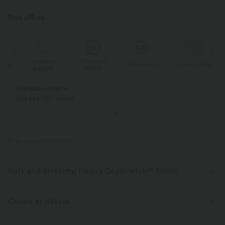
Nos offres
Livraison
Paiement
ert
Promotions
Cadeau offert
gratuite
différé
Livraison offerte
Dès $84 USD d'achat
ID de produit 02691350
Soft and Stretchy, Halara DayStretch™ Fabric
Feel-good comfort that's soft, stretchy, and breathable enough for any
activity.
Coupe et détails
Extensible dans les 4 sens
Tissu respirant