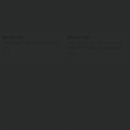
$61.95 USD
$50.95 USD
Halara Flex™ Jean droit coloré taille
-20% sur le 2ème, -25% sur le 3ème
basse avec poches
Halara Flex™ Jean slim casual capri
taille haute avec fentes et poches