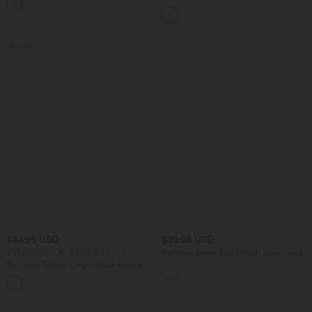
frais InstantCool, protection solaire
manches, encolure carrée, dos nu croisé,
UPF50+
fronces et soutien-gorge intégré
Promo
$44.95 USD
$39.95 USD
2 POUR 69,90€, 3 POUR 99,90€
Pantalon barrel DayStretch taille haute
avec poches
Pantalon Tailleur Large Fluide Halara
Flex™ Gaufré Taille Haute Poches
+21
Latérales