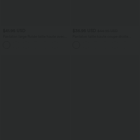
$41.95 USD
$36.95 USD
$44.95 USD
Pantalon large fluide taille haute avec
Pantalon taille haute coupe droite
cordon de serrage, poches latérales et
DayStretch avec poches
+15
aspect lin