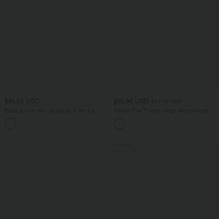
$61.95 USD
$61.95 USD
$67.95 USD
Robe active mini de danse 2-en-1 à
Halara Flex™ Jean large décontracté
petites fleurs, coussinets amovibles,
taille haute gainant avec poches
poches et accès facile Easy Peasy
Promo