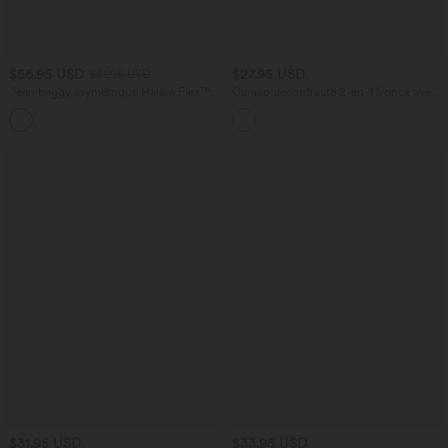
$56.95 USD
$27.95 USD
$61.95 USD
Jean baggy asymétrique Halara Flex™
Caraco décontracté 2-en-1 froncé avec
taille haute effet délavé avec poches
brassière intégrée bretelles réglables
$31.95 USD
$33.95 USD