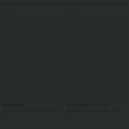
Bermuda SoftlyZero™ Airy de yoga taille
Bermuda Large Fluide Taille Haute avec
haute avec poches multiples et effet
Plis et Poches Latérales en Lin
+16
frais InstantCool
Synthétique
$50.95 USD
$33.95 USD
$36.95 USD
Jean droit Halara Flex™ à taille haute,
Débardeur yoga plissé à dos nu avec
poches multiples, effet délavé et tissu
bretelles croisées et séchage rapide
+3
extensible