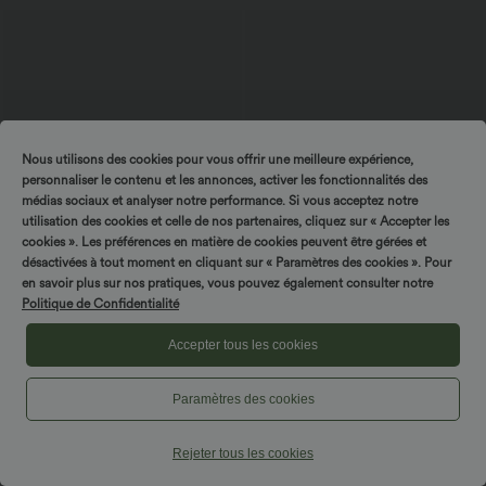
Nous utilisons des cookies pour vous offrir une meilleure expérience,
personnaliser le contenu et les annonces, activer les fonctionnalités des
médias sociaux et analyser notre performance. Si vous acceptez notre
utilisation des cookies et celle de nos partenaires, cliquez sur « Accepter les
cookies ». Les préférences en matière de cookies peuvent être gérées et
désactivées à tout moment en cliquant sur « Paramètres des cookies ». Pour
en savoir plus sur nos pratiques, vous pouvez également consulter notre
Politique de Confidentialité
$23.95 USD
$27.95 USD
$44.95 USD
Accepter tous les cookies
Offres limitées ！
Legging yoga gainant effet push-up
taille moyenne sans couture OneForm
Combinaison Décontractée Dos Nu Col
Seamless Flow
en U Torsadé Poches Latérales Plissées
+11
Style Sarouel - Édition Easy Peasy
Paramètres des cookies
Rejeter tous les cookies