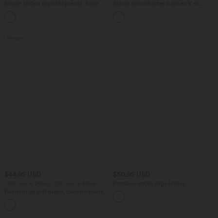
Blouse tailleur asymétrique col drapé
Blouse décontractée à col en V et
manches courtes avec fronces et ourlet
manches courtes bouffantes
fendu
Promo
$44.95 USD
$50.95 USD
-20% sur le 2ème, -25% sur le 3ème
Pantalon ample yoga Halara
UltraSculpt™ taille haute gainant à
Pantalon de golf fuselé, taille mi-haute,
rayures color block avec poches
cordon, ourlet courbé, séchage rapide,
+2
avec poches—UPF40+