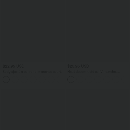
$22.95 USD
$25.95 USD
Body ajusté à col rond, manches courtes
Haut décontracté col V manches
et boutons pression
courtes froncé coupe décontractée