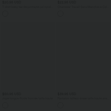
$20.95 USD
$22.95 USD
T-shirt baby tee décontracté col rond
Chemisier Travail Sans Manches à Col
près du corps - Longueur plus longue
en Cowl
$50.95 USD
$39.95 USD
Jupe longue fluide froncée taille haute
Pantalon tailleur évasé taille haute avec
poches Halara Flex™
+3