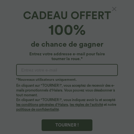
CADEAU OFFERT
Pantalon Tailleur Large Fluide Halara Flex™
100%
Gaufré Taille Haute Poches Latérales
4.8
(
49720
)
de chance de gagner
$44.95 USD
2 POUR 69,90€, 3 POUR 99,90€
Entrez votre addresse e-mail pour faire
tourner la roue.*
*Nouveaux utilisateurs uniquement.
En cliquant sur "TOURNER !", vous acceptez de recevoir des e-
mails promotionnels d'Halara. Vous pouvez vous désabonner à
tout moment.
En cliquant sur "TOURNER !", vous indiquez avoir lu et accepté
les conditions générales d'Halara
,
les règles de l'activité
et notre
politique de confidentialité
.
TOURNER !