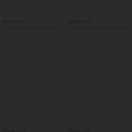
$56.95 USD
$22.95 USD
Pantalon tailleur Halara Flex™ fuselé
Haut casual col carré manches courtes
uni, taille haute, avec poches
+8
Promo
$22.95 USD
$25.95 USD