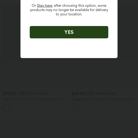
Or
Stay here
, after choosing this option, some
products may no longer be available for delivery
to your location.
YES
$33.95 USD
$44.95 USD
$39.95 USD
$50.95 USD
Pantalon en velours côtelé décontracté
Legging d'entraînement gainant galbant
taille moyenne avec poches latérales
taille haute avec effet scrunch et poches
+6
Halara UltraSculpt™