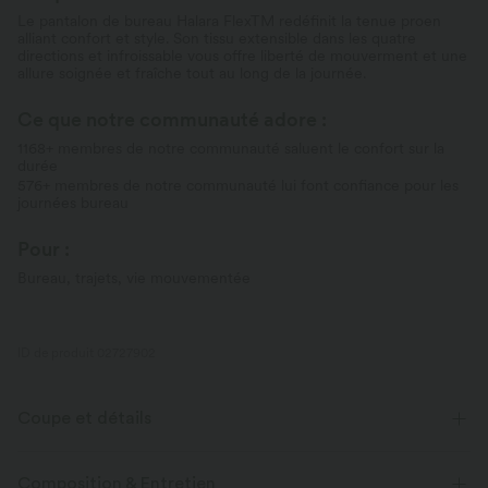
Le pantalon de bureau Halara FlexTM redéfinit la tenue proen
alliant confort et style. Son tissu extensible dans les quatre
directions et infroissable vous offre liberté de mouverment et une
allure soignée et fraîche tout au long de la journée.
Ce que notre communauté adore :
1168+ membres de notre communauté saluent le confort sur la
durée
576+ membres de notre communauté lui font confiance pour les
journées bureau
Pour :
Bureau, trajets, vie mouvementée
ID de produit 02727902
Coupe et détails
Taille plate
Poches latérales
Plissé irrégulier
Composition & Entretien