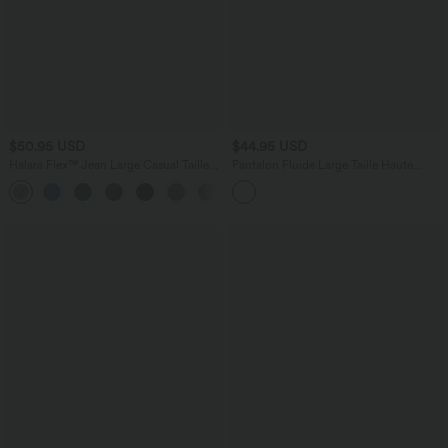
$50.95 USD
$44.95 USD
Halara Flex™ Jean Large Casual Taille
Pantalon Fluide Large Taille Haute
Haute Poches Multiples Tricot
Poches Latérales Palazzo Solide Casual
+2
Extensible Délavé
Linen-Feel