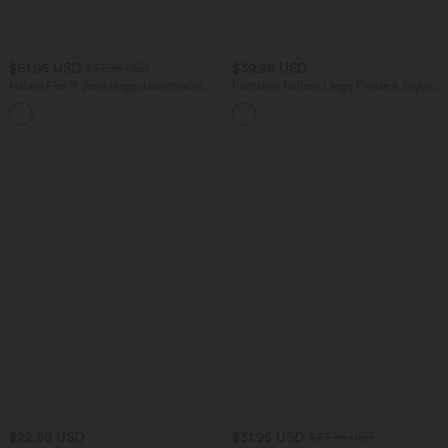
$61.95 USD
$39.95 USD
$67.95 USD
Halara Flex™ Jean large décontracté
Pantalon Tailleur Large Fluide à Rayures,
taille haute gainant avec poches
Taille Haute, Bouton et Fermeture Éclair,
Poches Latérales
$22.95 USD
$31.95 USD
$33.95 USD