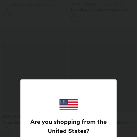
Haut de travail séchage rapide
3 POUR 59,90€, 4 POUR 79,90€
Breezeful™ col rond manches courtes
Haut de sport yoga oversize col V à
avec dos ajouré
manches courtes effet frais InstantCool
à séchage rapide
$56.95 USD
$56.95 USD
$61.95 USD
$61.95 USD
Are you shopping from the
Halara Flex™ Jean large asymétrique
Halara Flex™ Jean Larges Taille Haute
taille basse avec bouton, fermeture
Ourlet Roulotté Multiples Poches
United States
?
+5
éclair et poches multiples, délavé et
extensible en maille