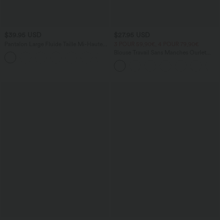
$39.95 USD
$27.95 USD
Pantalon Large Fluide Taille Mi-Haute
3 POUR 59,90€, 4 POUR 79,90€
Taille Élastique Cordon Poches Latérales
Blouse Travail Sans Manches Ourlet
+3
Ourlet Flottant
Courbé Col Haut Découpe au Dos Plis