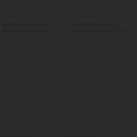
$27.95 USD
$33.95 USD
$31.95 USD
$39.95 USD
Blouse esprit bureau oversize
Pantalon casual large fluide mélange lin
défroissage facile, col V et manches
taille haute avec cordon de serrage et
+1
courtes
poches