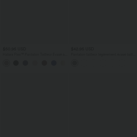
$50.95 USD
$42.95 USD
Halara Flex™ Pantalon Tailleur Évasé à
Pantalon tailleur légèrement évasé taille
Taille Haute Sculptant la Silhouette avec
haute avec poches arrière Halara Flex™
+10
Poches Latérales Micro Waffle