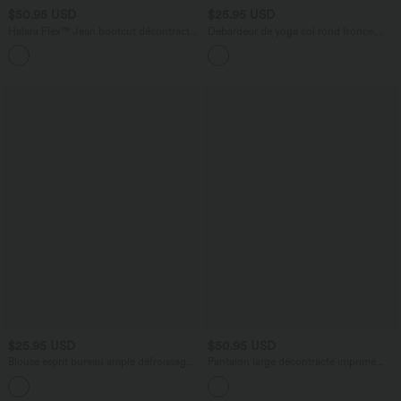
$50.95 USD
$25.95 USD
Halara Flex™ Jean bootcut décontracté
Débardeur de yoga col rond froncé,
extensible délavé taille haute à poches
tissu rafraîchissant - Protection UPF50+
+5
multiples
$25.95 USD
$50.95 USD
Blouse esprit bureau ample défroissage
Pantalon large décontracté imprimé
facile, col V et manches chauve-souris
léopard taille mi-haute avec poches