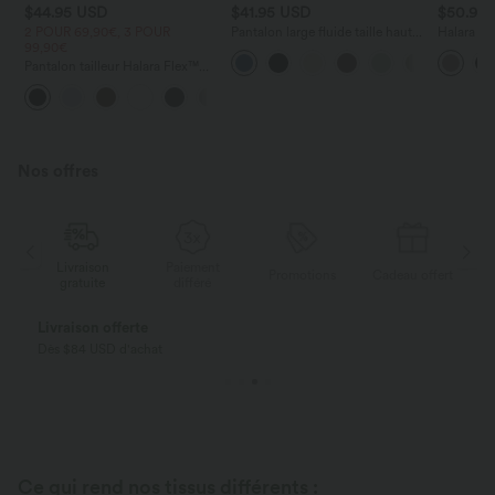
$44.95 USD
$41.95 USD
$50.95
2 POUR 69,90€, 3 POUR
Pantalon large fluide taille haute
Halara Fl
99,90€
avec cordon de serrage, poches
Évasé à Ta
latérales et aspect lin
Silhouett
Pantalon tailleur Halara Flex™
Micro Waf
DayStretch coupe droite taille
+23
haute avec poches
Nos offres
Livraison
Paiement
ert
Promotions
Cadeau offert
gratuite
différé
Livraison offerte
Dès $84 USD d'achat
Ce qui rend nos tissus différents :