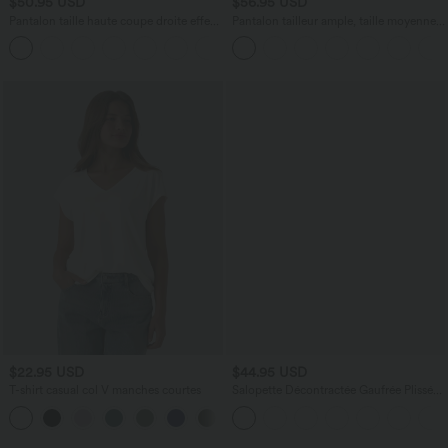
$50.95 USD
$56.95 USD
Pantalon taille haute coupe droite effet
Pantalon tailleur ample, taille moyenne,
lin avec poches
coupe barrel, à poches
+5
$22.95 USD
$44.95 USD
T-shirt casual col V manches courtes
Salopette Décontractée Gaufrée Plissée
Poches Multiples Avec Boutons Bretelles
+9
Réglables