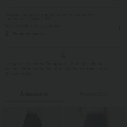
Enfilable
Travail
Longueur sol
Taille haute
Livraison standard gratuite pour les commandes
supérieures à
Jambe large
$84.09 USD
Élasticité bidirectionnelle
Coupe ample
Retours faciles sous 30 jours
Paiement facile
Le logo est en cours d’intégration. Selon le style ou la
couleur, l’article reçu peut être livré avec ou sans logo.
En savoir plus
À découvrir
Avis(49720)
Promo