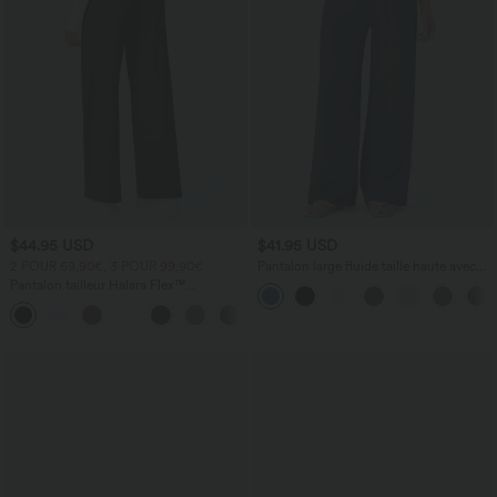
$44.95 USD
$41.95 USD
2 POUR 69,90€, 3 POUR 99,90€
Pantalon large fluide taille haute avec
cordon de serrage, poches latérales et
Pantalon tailleur Halara Flex™
aspect lin
DayStretch coupe droite taille haute
+23
avec poches