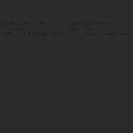
$35.95 USD
$29.95 USD
$50.95 USD
$61.95 USD
Offres limitées ！
Offres limitées ！
Softlyzero™ Plush Robe Sport Dos Nu -
Combinaison tailleur col bateau sans
Édition Easy Peasy
manches à rayures et nœuds sur les
+29
côtés effet frais InstantCool avec
poches, accès facile Easy Peasy