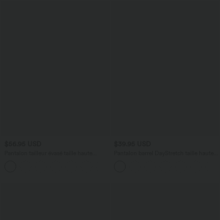
$56.95 USD
$39.95 USD
Pantalon tailleur évasé taille haute
Pantalon barrel DayStretch taille haute
Halara Flex™ DayStretch avec poches
avec poches
+13