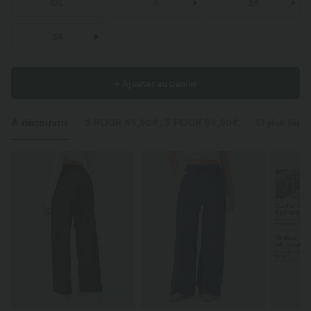
XXL
1X
2X
3X
+ Ajouter au panier
À découvrir
2 POUR 69,90€, 3 POUR 99,90€
Styles Simil