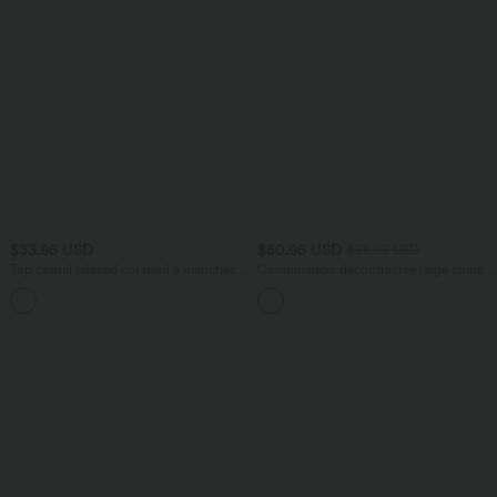
$33.95 USD
$50.95 USD
$56.95 USD
Top casual relaxed col rond à manches
Combinaison décontractée large chinée
chauve-souris
froncée bretelles ajustables avec poches
+1
- Easy Peasy