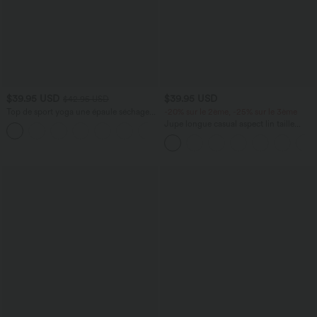
$39.95 USD
$39.95 USD
$42.95 USD
Top de sport yoga une épaule séchage
-20% sur le 2ème, -25% sur le 3ème
rapide ourlet arrondi asymétrique
Jupe longue casual aspect lin taille
+3
manches longues avec trous pouces -
haute avec cordon de serrage
Brassière intégrée