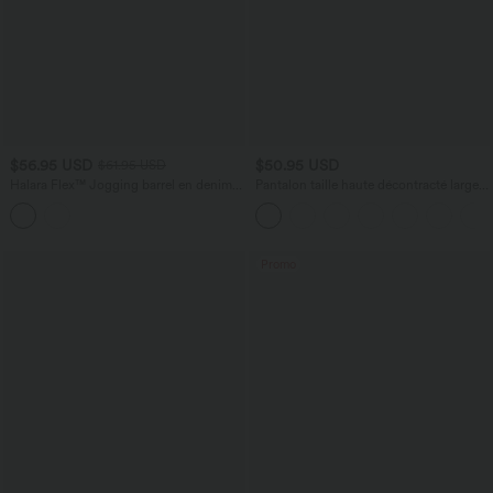
$56.95 USD
$50.95 USD
$61.95 USD
Halara Flex™ Jogging barrel en denim
Pantalon taille haute décontracté large à
taille mi-haute avec poches
carreaux, avec poches
Promo