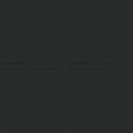
$39.95 USD
$53.95 USD
$56.95 USD
Legging d'entraînement gainant taille
Jean décontracté taille mi-haute en
haute avec poches Halara UltraSculpt™
lyocell drapé avec cordon de serrage et
+17
poches
Promo