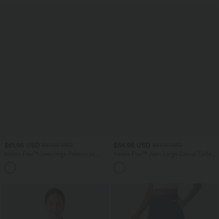
$61.95 USD
$56.95 USD
$67.95 USD
$61.95 USD
Halara Flex™ Jean large Palazzo et
Halara Flex™ Jean Large Casual Taille
Taille Haute avec Poches Avant en Tricot
Basse avec Boutons Zip Multiples
+2
Extensible Lavé
Poches Lavés Élastiques et Tricotés