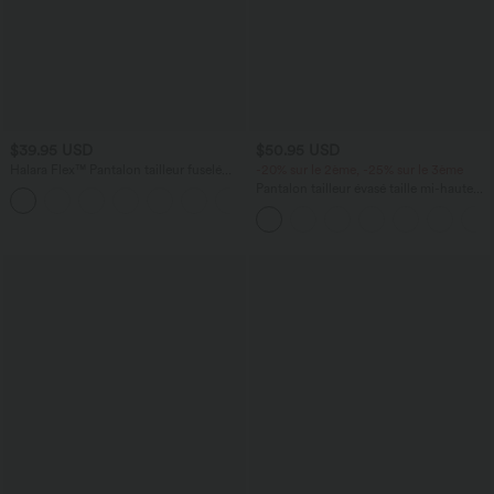
$39.95 USD
$50.95 USD
Halara Flex™ Pantalon tailleur fuselé
-20% sur le 2ème, -25% sur le 3ème
taille haute en tissu gaufré avec poches
Pantalon tailleur évasé taille mi-haute
+8
Halara Flex™ DayStretch avec zip latéral
et poches