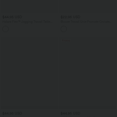
$44.95 USD
$22.95 USD
Halara Flex™ Jegging Travail Taille
Blouse Travail Unie Froncée Croisée
Haute Croisé Poches Multiples Tricot
Manches Courtes Col en V
+1
Extensible
Promo
$44.95 USD
$44.95 USD