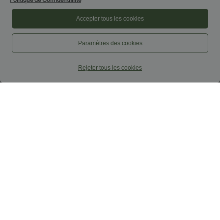
Politique de Confidentialité
Accepter tous les cookies
Paramètres des cookies
Rejeter tous les cookies
$27.95 USD
$15.95 USD
$31.95 USD
Legging yoga gainant effet push-up
Offres limitées ！
taille moyenne sans couture OneForm
Pantalon casual capri large croisé taille
Seamless Flow
mi-haute avec poches
Promo