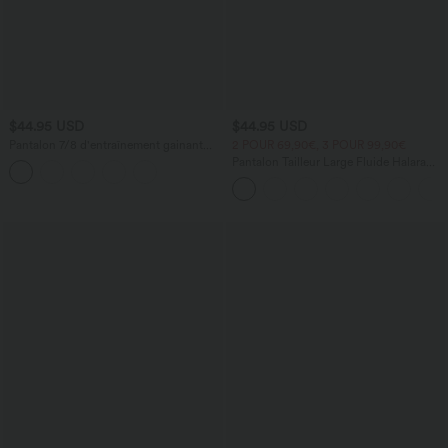
$44.95 USD
$44.95 USD
Pantalon 7/8 d'entraînement gainant
2 POUR 69,90€, 3 POUR 99,90€
galbant taille haute avec poches Halara
Pantalon Tailleur Large Fluide Halara
UltraSculpt™
Flex™ Gaufré Taille Haute Poches
Latérales