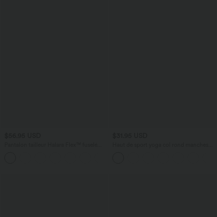
$56.95 USD
$31.95 USD
Pantalon tailleur Halara Flex™ fuselé
Haut de sport yoga col rond manches
uni, taille haute, avec poches
longues froncé - UPF50+
+8