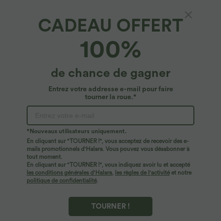
CADEAU OFFERT
Pantalon Jogging Thermique Taille Haut
100%
Jambes Larges Poche Latérale Plissée en
Fleece
4.8
(
1263
)
de chance de gagner
$39.95 USD
Entrez votre addresse e-mail pour faire
tourner la roue.*
*Nouveaux utilisateurs uniquement.
En cliquant sur "TOURNER !", vous acceptez de recevoir des e-
mails promotionnels d'Halara. Vous pouvez vous désabonner à
tout moment.
En cliquant sur "TOURNER !", vous indiquez avoir lu et accepté
les conditions générales d'Halara
,
les règles de l'activité
et notre
politique de confidentialité
.
TOURNER !