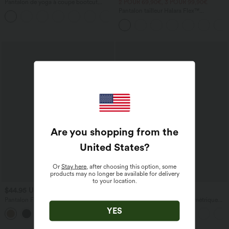
Pantalon de yoga à coupe bootcut
2 POUR 69,90€, 3 POUR 99,90€
gainant taille haute avec poches Halara
Pantalon tailleur Halara Flex™
+11
UltraSculpt™
DayStretch coupe droite taille haute
avec poches
Are you shopping from the
United States
?
Or
Stay here
, after choosing this option, some
products may no longer be available for delivery
to your location.
$44.95 USD
$56.95 USD
$61.95 USD
Pantalon Fluide Large Taille Haute
Halara Flex™ Jean large asymétrique
Poches Latérales Palazzo Solide Casual
taille basse avec bouton, fermeture
YES
+5
Linen-Feel
éclair et poches multiples, délavé et
extensible en maille