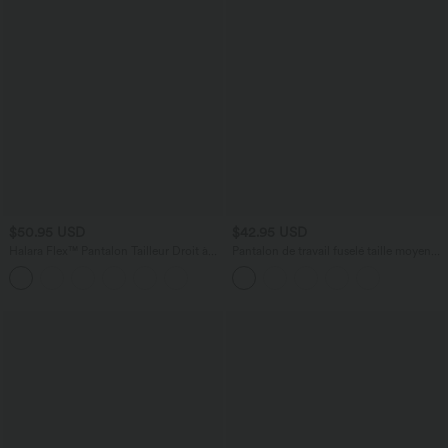
$50.95 USD
$42.95 USD
Halara Flex™ Pantalon Tailleur Droit à
Pantalon de travail fuselé taille moyenne
Taille Haute avec Pli Poches Latérales en
avec largeur ajustable Halara Flex™
Crêpe
DayStretch avec poches