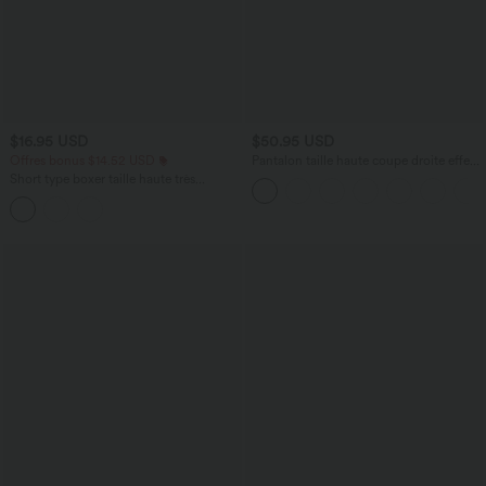
$16.95 USD
$50.95 USD
Offres bonus $14.52 USD
Pantalon taille haute coupe droite effet
lin avec poches
Short type boxer taille haute très
extensible et doux pour la détente