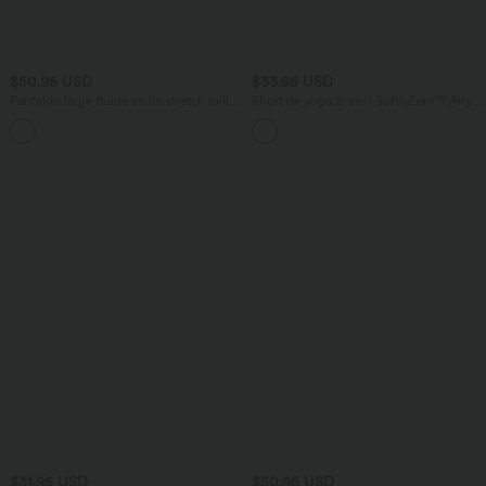
$50.95 USD
$33.95 USD
Pantalon large fluide en lin stretch taille
Short de yoga 2-en-1 SoftlyZero™ Airy
haute avec cordon de serrage et poches
taille très haute effet frais InstantCool
22,8 cm avec poches
$31.95 USD
$50.95 USD