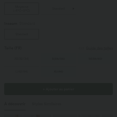
Moyenne
Standard
(
-5°C~5°C
)
Inseam️
Standard
Standard
Taille
(FR)
Guide des tailles
XS
(
32/34
)
S
(
34/36
)
M
(
38/40
)
L
(
42/44
)
XL
(
46
)
+ Ajouter au panier
À découvrir
Styles Similaires