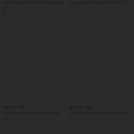
Pantalon large taille haute avec poches
Jogging fuselé Halara UltraSculpt™
taille haute esprit bureau avec poches
$39.95 USD
$50.95 USD
Pantalon de yoga baggy taille haute
Pantalon de travail droit Halara Flex™
froncé avec poches
taille haute gainant en crêpe avec
poches