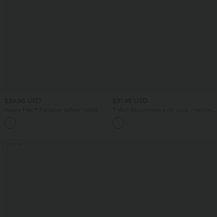
$39.95 USD
$31.95 USD
Halara Flex™ Pantalon tailleur fuselé
T-shirt décontracté à col rond, manches
taille haute en tissu gaufré avec poches
courtes, soutien-gorge intégré et ourlet
+8
arrondi
Promo