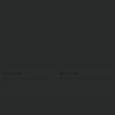
$33.95 USD
$39.95 USD
Softlyzero™ Legging Unis Poches
Blouse de travail col V manches courtes
Croisées
aspect lin
+16