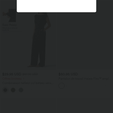
$29.95 USD
$50.95 USD
$61.95 USD
Offres limitées ！
Pantalon de travail Halara Flex™ ample
taille haute avec poches
Combinaison tailleur col bateau sans
manches à rayures et nœuds sur les
+8
côtés effet frais InstantCool avec
poches, accès facile Easy Peasy