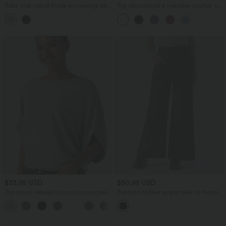
Robe midi casual fluide en mélange de
Top décontracté à manches courtes, une
lin col V à manches courtes avec dos
épaule dénudée et fronces
noué et poches
$33.95 USD
$50.95 USD
Top casual relaxed col rond à manches
Pantalon tailleur ample taille mi-haute
chauve-souris
avec poches
+1