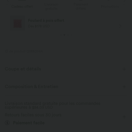
Livraison
Paiement
s
Cadeau offert
Promotions
Ca
gratuite
différé
Foulard à pois offert
Dès $178 USD
ID de produit 02880564
Coupe et détails
Pour : les activités décontractées
Réchauffant
Composition & Entretien
Taille plate
Poches latérales
Plissé irrégulier
Livraison standard gratuite pour les commandes
supérieures à
Enfilable
$84.09 USD
Longueur sol
Taille haute
Jambe large
Retours faciles sous 30 jours
Paiement facile