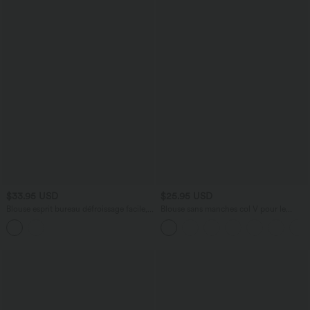
$33.95 USD
$25.95 USD
Blouse esprit bureau défroissage facile,
Blouse sans manches col V pour le
col V, manches longues et lien à nouer
bureau