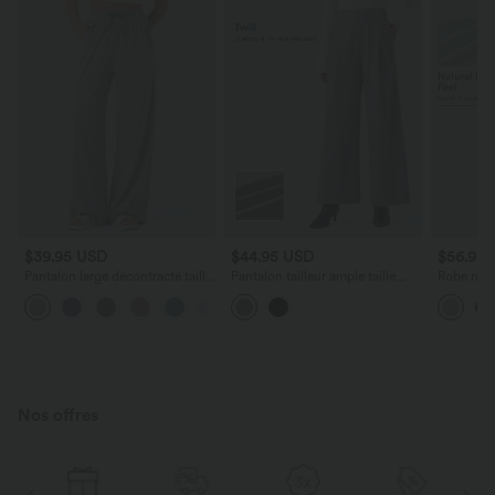
$39.95 USD
$44.95 USD
$56.95
Pantalon large décontracté taille
Pantalon tailleur ample taille
Robe midi
haute avec cordon de serrage et
haute en sergé Halara Flex™
mélange d
+2
poches latérales
avec poches
courtes a
Nos offres