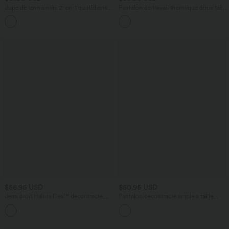
Jupe de tennis mini 2-en-1 quotidienne
Pantalon de travail thermique doux taille
SoftlyZero™ Airy avec croisement,
haute à coupe droite avec poches
+25
poche latérale et effet frais InstantCool,
SoftlyZero™
Lucid, protection solaire UPF50+
$56.95 USD
$50.95 USD
Jean droit Halara Flex™ décontracté,
Pantalon décontracté ample à taille
taille haute, avec poches
haute, plissé et à poches latérales