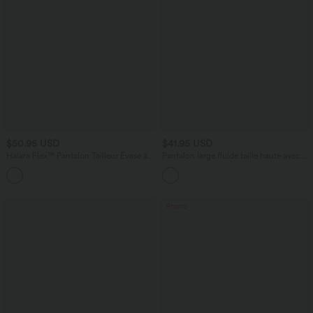
$50.95 USD
$41.95 USD
Halara Flex™ Pantalon Tailleur Évasé à
Pantalon large fluide taille haute avec
Taille Haute Sculptant la Silhouette avec
cordon de serrage, poches latérales et
+10
Poches Latérales Micro Waffle
aspect lin
Promo