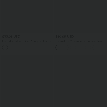
$33.95 USD
$50.95 USD
Haut décontracté 2 en 1 en lyocell à col
Halara Flex™ Jean large fluide délavé
V, manches mi-longues et nœud
taille haute à rayures avec poches