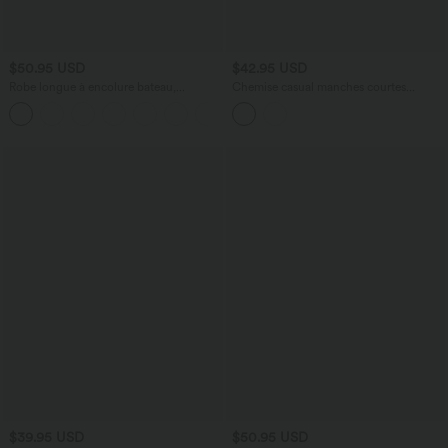
$50.95 USD
$42.95 USD
Robe longue à encolure bateau,
Chemise casual manches courtes
bretelles asymétriques, côtés froncés et
séchage rapide
+4
poches
$39.95 USD
$50.95 USD