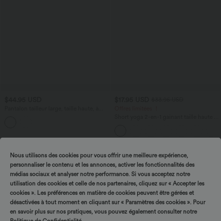
$44.95 USD
$17.95 USD
$33.95 USD
Pantalon tailleur large, taille haute, à
Offres limitées ！
poches
Short yoga 2-en-1 gainant taille haute à
pois réfléchissants, ourlet arrondi croisé
et œillets avec poches
Nous utilisons des cookies pour vous offrir une meilleure expérience,
personnaliser le contenu et les annonces, activer les fonctionnalités des
médias sociaux et analyser notre performance. Si vous acceptez notre
utilisation des cookies et celle de nos partenaires, cliquez sur « Accepter les
cookies ». Les préférences en matière de cookies peuvent être gérées et
désactivées à tout moment en cliquant sur « Paramètres des cookies ». Pour
en savoir plus sur nos pratiques, vous pouvez également consulter notre