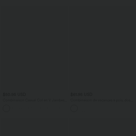
$50.95 USD
$61.95 USD
Combinaison Casual Col en V Jambes
Combinaison de vacances à pois, dos
Large Plissée Manches Courtes Poche
nu halter, coussinets amovibles, poches
+5
Latérale Gaufrée Fluide
et accès facile Easy Peasy