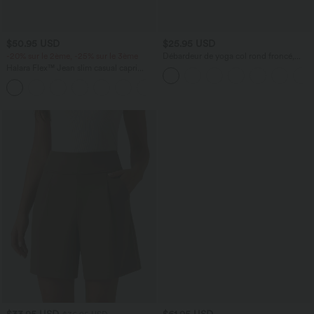
$50.95 USD
$25.95 USD
-20% sur le 2ème, -25% sur le 3ème
Débardeur de yoga col rond froncé,
tissu rafraîchissant - Protection UPF50+
Halara Flex™ Jean slim casual capri
taille haute avec fentes et poches