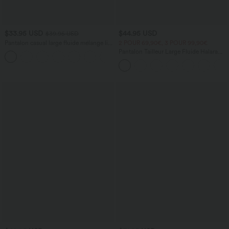
$33.95 USD
$44.95 USD
$39.95 USD
Pantalon casual large fluide mélange lin
2 POUR 69,90€, 3 POUR 99,90€
taille haute avec cordon de serrage et
Pantalon Tailleur Large Fluide Halara
+5
poches
Flex™ Gaufré Taille Haute Poches
Latérales