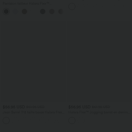
latérales, dos nu et effet torsadé
Pantalon tailleur Halara Flex™
DayStretch coupe droite taille haute
+23
avec poches
$56.95 USD
$56.95 USD
$61.95 USD
$61.95 USD
Jean Barrel 7/8 taille basse Halara Flex™
Halara Flex™ Jogging barrel en denim
avec poches zippées
taille mi-haute avec poches