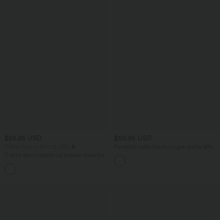
$25.95 USD
$50.95 USD
Offres bonus $20.13 USD
Pantalon taille haute coupe droite effet
lin avec poches
T-shirt décontracté col bateau manches
courtes coton