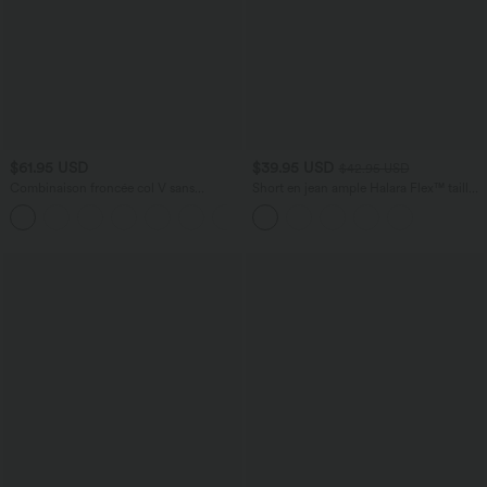
$61.95 USD
$39.95 USD
$42.95 USD
Combinaison froncée col V sans
Short en jean ample Halara Flex™ taille
manches avec poches - Easy Peasy
haute croisé gainant décontracté avec
+7
poches