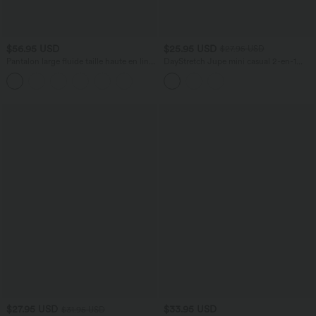
$56.95 USD
$25.95 USD
$27.95 USD
Pantalon large fluide taille haute en lin
DayStretch Jupe mini casual 2-en-1
mélangé avec poches et liens latéraux
bodycon plissée croisée taille haute
$27.95 USD
$33.95 USD
$31.95 USD