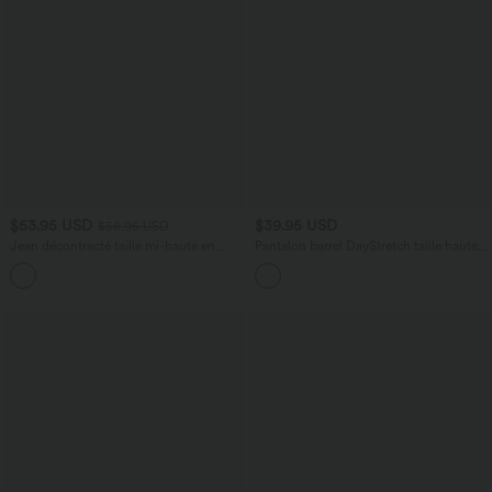
$53.95 USD
$39.95 USD
$56.95 USD
Jean décontracté taille mi-haute en
Pantalon barrel DayStretch taille haute
lyocell drapé avec cordon de serrage et
avec poches
poches