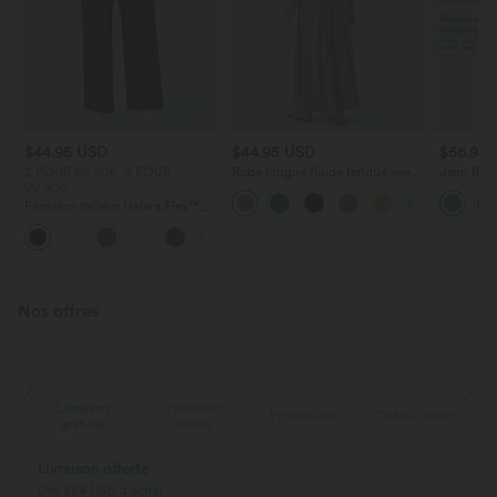
$44.95 USD
$44.95 USD
$56.95
2 POUR 69,90€, 3 POUR
Robe longue fluide fendue avec
Jean Barre
99,90€
poches latérales, dos nu et effet
Halara Fl
torsadé
zippées
Pantalon tailleur Halara Flex™
DayStretch coupe droite taille
+23
haute avec poches
Nos offres
Paiement
Livraison
Promotions
Cadeau offert
différé
gratuite
Payez en plusieurs fois SANS FRAIS
Avec Klarna