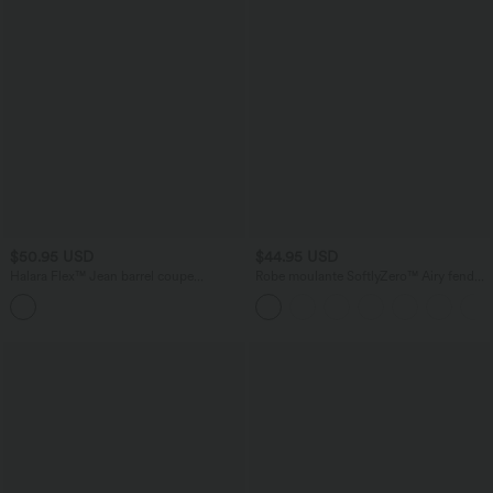
$50.95 USD
$44.95 USD
Halara Flex™ Jean barrel coupe
Robe moulante SoftlyZero™ Airy fendue
tonneau taille mi-haute avec poches
à effet frais InstantCool, brassière
intégrée, dos nu croisé à lacets,
légèrement plissée pour invitée de
mariage et demoiselle d'honneur