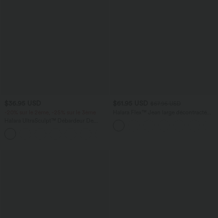
$36.95 USD
$61.95 USD
$67.95 USD
-20% sur le 2ème, -25% sur le 3ème
Halara Flex™ Jean large décontracté
taille haute gainant avec poches
Halara UltraSculpt™ Débardeur De
Course à Col en U Dos Nu Ourlet
+11
Incurvé Croisé