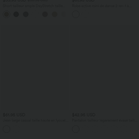
$33.95 USD
$61.95 USD
$36.95 USD
Short tailleur ample DayStretch taille
Robe active mini de danse 2-en-1 à
haute 17,5 cm avec poches
petites fleurs, coussinets amovibles,
+4
poches et accès facile Easy Peasy
$61.95 USD
$42.95 USD
Jean large casual taille haute en lyocell
Pantalon tailleur légèrement évasé taille
avec poches
haute avec poches arrière Halara Flex™