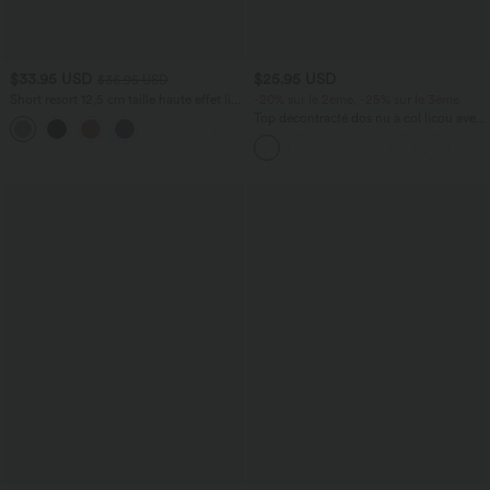
$33.95 USD
$25.95 USD
$36.95 USD
Short resort 12,5 cm taille haute effet lin
-20% sur le 2ème, -25% sur le 3ème
avec ourlet roulotté et poches
Top décontracté dos nu à col licou avec
lien dans le dos