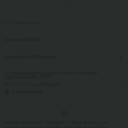
ID de produit 02659808
Coupe et détails
Taille plate
Poche avant
Poches latérales
Composition & Entretien
Poches zippées
Design à plis nervures
Enfilable
Livraison standard gratuite pour les commandes
supérieures à
Décontracté
$84.09 USD
Longueur cheville sans pli
Taille haute
Retours faciles sous 30 jours
Ajusté
Haute élasticité
Élasticité quatre directions
Paiement facile
Coupe ajustée
Le logo est en cours d’intégration. Selon le style ou la
couleur, l’article reçu peut être livré avec ou sans logo.