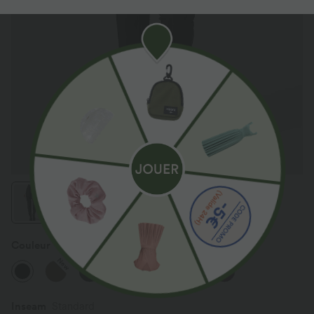
Couleur
Noir
New
Inseam️
Standard