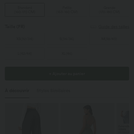
Standard
Petite
Grande
(
160-170 CM
)
(
153-160 CM
)
(
170-180 CM
)
Taille
(FR)
Guide des tailles
XS
(
32/34
)
S
(
34/36
)
M
(
38/40
)
L
(
42/44
)
XL
(
46
)
+ Ajouter au panier
À découvrir
Styles Similaires