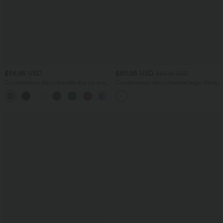
$56.95 USD
$50.95 USD
$56.95 USD
Combinaison décontractée dos nu avec
Combinaison décontractée large chinée
poches latérales
froncée bretelles ajustables avec poches
+10
- Easy Peasy