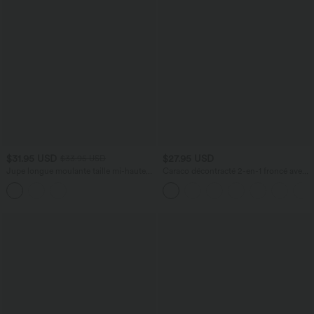
$31.95 USD
$27.95 USD
$33.95 USD
Jupe longue moulante taille mi-haute
Caraco décontracté 2-en-1 froncé avec
avec nœud devant et fronces imprimé
brassière intégrée bretelles réglables
floral/à rayures