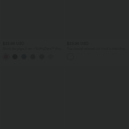
$33.95 USD
$33.95 USD
Short de yoga 2-en-1 SoftlyZero™ Airy
Top casual relaxed col rond à manches
taille très haute effet frais InstantCool
chauve-souris
+10
22,8 cm avec poches