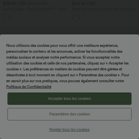
$36.95 USD
$50.95 USD
$39.95 USD
Jupe Longue Casual Breezeful™ Taille
Bermuda décontracté en jean extensible
Haute à Volants 2en1 Fluide Sèchement
délavé Halara Flex™ taille haute avec
+8
Rapide Quotidien Maxi
revers et multiples poches
Nous utilisons des cookies pour vous offrir une meilleure expérience,
personnaliser le contenu et les annonces, activer les fonctionnalités des
médias sociaux et analyser notre performance. Si vous acceptez notre
utilisation des cookies et celle de nos partenaires, cliquez sur « Accepter les
cookies ». Les préférences en matière de cookies peuvent être gérées et
désactivées à tout moment en cliquant sur « Paramètres des cookies ». Pour
en savoir plus sur nos pratiques, vous pouvez également consulter notre
Politique de Confidentialité
Accepter tous les cookies
Paramètres des cookies
$50.95 USD
$48.95 USD
$56.95 USD
Robe longue à encolure bateau,
2 POUR 69,90€, 3 POUR 99,90€
bretelles asymétriques, côtés froncés et
Pantalon tailleur fuselé asymétrique
Rejeter tous les cookies
+4
poches
taille moyenne Halara Flex™ DayStretch
avec poches