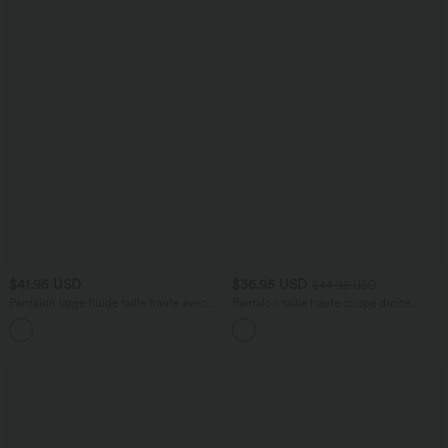
$41.95 USD
$36.95 USD
$44.95 USD
Pantalon large fluide taille haute avec
Pantalon taille haute coupe droite
cordon de serrage, poches latérales et
DayStretch avec poches
+15
aspect lin