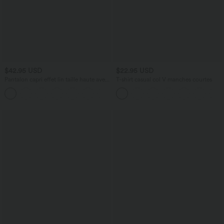
$42.95 USD
$22.95 USD
Pantalon capri effet lin taille haute avec
T-shirt casual col V manches courtes
poches zippées
+7