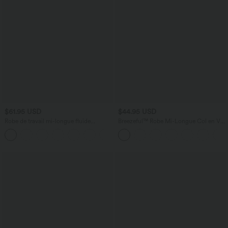
$61.95 USD
$44.95 USD
Robe de travail mi-longue fluide
Breezeful™ Robe Mi-Longue Col en V
gainante à manches chauve-souris avec
Manches Courtes Poche Latérale Nouée
poches
au Dos Séchage Rapide