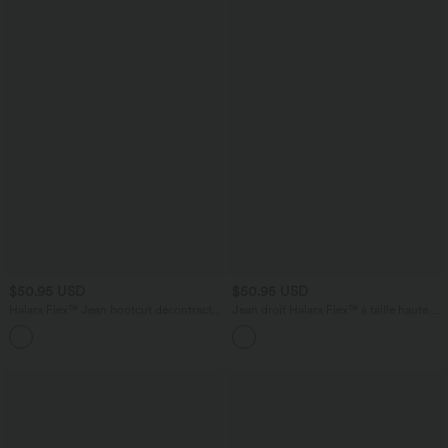
$50.95 USD
$50.95 USD
Halara Flex™ Jean bootcut décontracté
Jean droit Halara Flex™ à taille haute,
extensible délavé taille haute à poches
poches multiples, effet délavé et tissu
+5
multiples
extensible