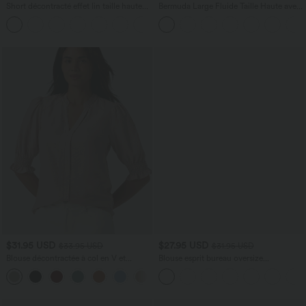
Short décontracté effet lin taille haute
Bermuda Large Fluide Taille Haute avec
avec cordon de serrage et poches
Plis et Poches Latérales en Lin
latérales
Synthétique
$31.95 USD
$27.95 USD
$33.95 USD
$31.95 USD
Blouse décontractée à col en V et
Blouse esprit bureau oversize
manches courtes bouffantes
défroissage facile, col V et manches
courtes