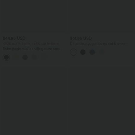
$44.95 USD
$31.95 USD
-20% sur le 2ème, -25% sur le 3ème
Débardeur yoga dos nu col U avec
bretelles croisées, ourlet arrondi et effet
Robe fluide midi de villégiature sans
frais InstantCool, protection solaire
manches, encolure carrée, dos nu croisé,
UPF50+
fronces et soutien-gorge intégré