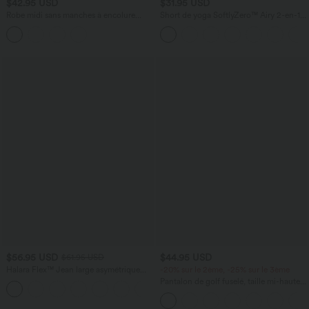
$42.95 USD
$31.95 USD
Robe midi sans manches à encolure
Short de yoga SoftlyZero™ Airy 2-en-1
arrondie avec coussinets amovibles et
taille très haute avec poches et effet frais
ourlet à volants
InstantCool 17,5 cm
$56.95 USD
$44.95 USD
$61.95 USD
Halara Flex™ Jean large asymétrique
-20% sur le 2ème, -25% sur le 3ème
taille basse avec bouton, fermeture
Pantalon de golf fuselé, taille mi-haute,
+5
éclair et poches multiples, délavé et
cordon, ourlet courbé, séchage rapide,
extensible en maille
avec poches—UPF40+