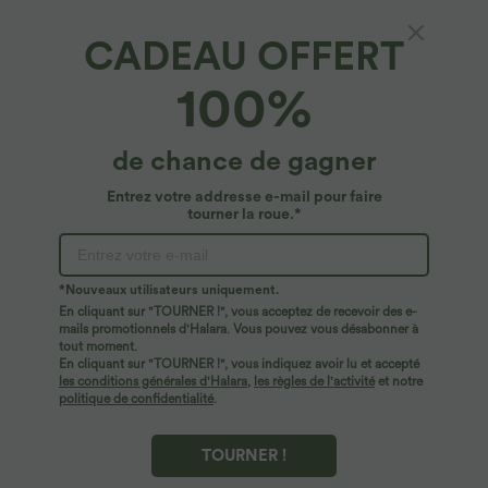
CADEAU OFFERT
Pantalon ajusté taille haute zippé avec
100%
poches
4.9
(
751
)
de chance de gagner
$39.95 USD
Entrez votre addresse e-mail pour faire
tourner la roue.*
*Nouveaux utilisateurs uniquement.
En cliquant sur "TOURNER !", vous acceptez de recevoir des e-
mails promotionnels d'Halara. Vous pouvez vous désabonner à
tout moment.
En cliquant sur "TOURNER !", vous indiquez avoir lu et accepté
les conditions générales d'Halara
,
les règles de l'activité
et notre
politique de confidentialité
.
TOURNER !