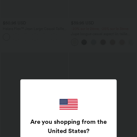
$50.95 USD
$39.95 USD
Halara Flex™ Jean Large Casual Taille
-20% sur le 2ème, -25% sur le 3ème
Haute Poches Multiples Tricot
Jupe longue casual aspect lin taille
+2
Extensible Délavé
haute avec cordon de serrage
Are you shopping from the
United States
?