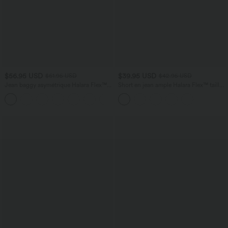
$56.95 USD
$39.95 USD
$61.95 USD
$42.95 USD
Jean baggy asymétrique Halara Flex™
Short en jean ample Halara Flex™ taille
taille haute effet délavé avec poches
haute croisé gainant décontracté avec
poches