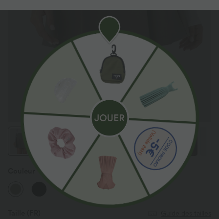
Couleur
That's Shady - Taupe
Taille
(FR)
Guide des tailles