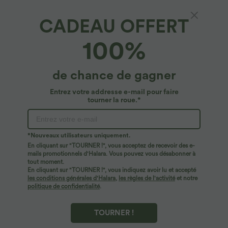
CADEAU OFFERT
Mini-jupe plissée taille haute 2-en-1 avec
100%
fermeture éclair invisible
4.4
(
13
)
de chance de gagner
$39.95 USD
Entrez votre addresse e-mail pour faire
tourner la roue.*
*Nouveaux utilisateurs uniquement.
En cliquant sur "TOURNER !", vous acceptez de recevoir des e-
mails promotionnels d'Halara. Vous pouvez vous désabonner à
tout moment.
En cliquant sur "TOURNER !", vous indiquez avoir lu et accepté
les conditions générales d'Halara
,
les règles de l'activité
et notre
politique de confidentialité
.
TOURNER !