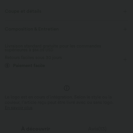
Coupe et détails
Short intégré
Taille plate
Plissé régulier
Composition & Entretien
Braguette zippée
Décontracté
Mini
Taille haute
Livraison standard gratuite pour les commandes
supérieures à
$84.09 USD
Retours faciles sous 30 jours
Paiement facile
Le logo est en cours d’intégration. Selon le style ou la
couleur, l’article reçu peut être livré avec ou sans logo.
En savoir plus
À découvrir
Avis(13)