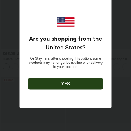
Are you shopping from the
United States
?
$56.95 USD
$33.95 USD
$61.95 USD
$39.95 USD
Or
Stay here
, after choosing this option, some
Halara Flex™ Jogging barrel en denim
Pantalon casual large fluide mélange lin
products may no longer be available for delivery
taille mi-haute avec poches
taille haute avec cordon de serrage et
to your location.
poches
Promo
Promo
YES