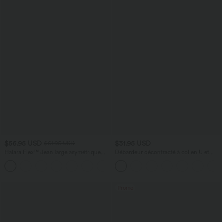
$56.95 USD
$31.95 USD
$61.95 USD
Halara Flex™ Jean large asymétrique
Débardeur décontracté à col en U et
taille basse avec bouton, fermeture
brassière intégrée
+5
éclair et poches multiples, délavé et
extensible en maille
Promo