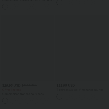
frais InstantCool, protection solaire
Large Plissée Manches Courtes Poche
UPF50+
+5
Latérale Gaufrée Fluide
$29.95 USD
$22.95 USD
$61.95 USD
Offres limitées ！
T-shirt casual col V manches courtes
Combinaison froncée col V sans
manches avec poches - Easy Peasy
+7