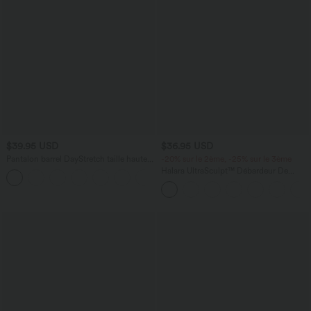
$39.95 USD
$36.95 USD
Pantalon barrel DayStretch taille haute
-20% sur le 2ème, -25% sur le 3ème
avec poches
Halara UltraSculpt™ Débardeur De
+5
Course à Col en U Dos Nu Ourlet
Incurvé Croisé