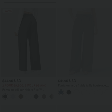
Promo
$44.95 USD
$41.95 USD
2 POUR 69,90€, 3 POUR 99,90€
Pantalon large fluide taille haute avec
cordon de serrage, poches latérales et
Pantalon tailleur Halara Flex™
aspect lin
DayStretch coupe droite taille haute
+23
avec poches