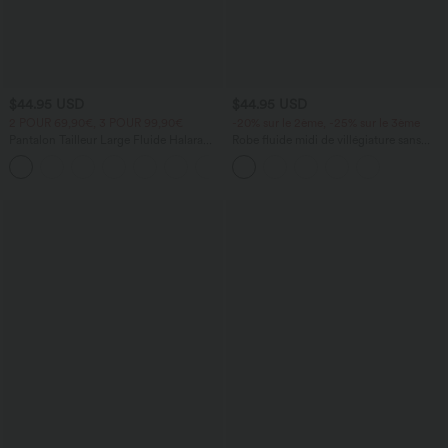
$44.95 USD
$44.95 USD
2 POUR 69,90€, 3 POUR 99,90€
-20% sur le 2ème, -25% sur le 3ème
Pantalon Tailleur Large Fluide Halara
Robe fluide midi de villégiature sans
Flex™ Gaufré Taille Haute Poches
manches, encolure carrée, dos nu croisé,
+21
Latérales
fronces et soutien-gorge intégré