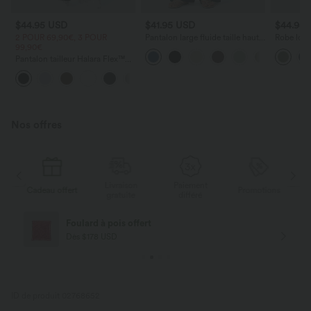
$44.95 USD
$41.95 USD
$44.95
2 POUR 69,90€, 3 POUR
Pantalon large fluide taille haute
Robe long
99,90€
avec cordon de serrage, poches
poches lat
latérales et aspect lin
torsadé
Pantalon tailleur Halara Flex™
DayStretch coupe droite taille
+23
haute avec poches
Nos offres
Livraison
Paiement
s
Cadeau offert
Promotions
Ca
gratuite
différé
Foulard à pois offert
Dès $178 USD
ID de produit 02768652