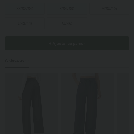
XS
(
32/34
)
S
(
34/36
)
M
(
38/40
)
L
(
42/44
)
XL
(
46
)
+ Ajouter au panier
À découvrir