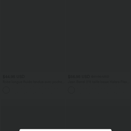
$44.95 USD
$56.95 USD
$61.95 USD
Robe longue fluide fendue avec poches
Jean Barrel 7/8 taille basse Halara Flex™
latérales, dos nu et effet torsadé
avec poches zippées
+8