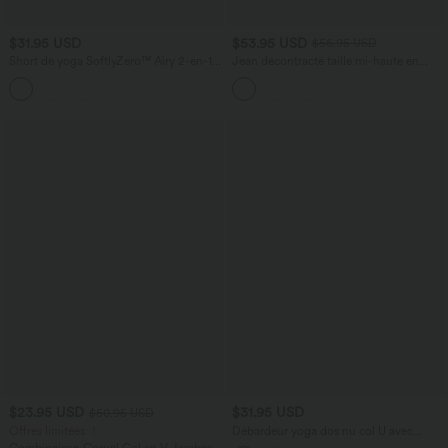
$31.95 USD
$53.95 USD
$56.95 USD
Short de yoga SoftlyZero™ Airy 2-en-1
Jean décontracté taille mi-haute en
taille très haute avec poches et effet frais
lyocell drapé avec cordon de serrage et
+23
InstantCool 17,5 cm
poches
$23.95 USD
$31.95 USD
$50.95 USD
Offres limitées ！
Débardeur yoga dos nu col U avec
bretelles croisées, ourlet arrondi et effet
Combinaison Casual Col en V Jambes