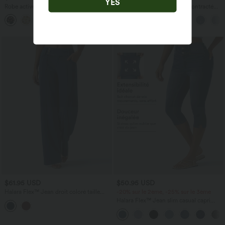
YES
Robe active mini de danse 2-en-1 à
Halara Flex™ Jean large décontracté
petites fleurs, coussinets amovibles,
taille haute gainant avec poches
poches et accès facile Easy Peasy
Promo
$61.95 USD
$50.95 USD
Halara Flex™ Jean droit coloré taille
-20% sur le 2ème, -25% sur le 3ème
basse avec poches
Halara Flex™ Jean slim casual capri
taille haute avec fentes et poches