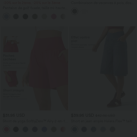
-20% sur le 2ème, -25% sur le 3ème
Combinaison de vacances à pois, dos
nu halter, coussinets amovibles, poches
Pantalon de golf fuselé, taille mi-haute,
et accès facile Easy Peasy
cordon, ourlet courbé, séchage rapide,
+2
avec poches—UPF40+
$31.95 USD
$39.95 USD
$42.95 USD
Short de yoga SoftlyZero™ Airy 2-en-1
Short en jean ample Halara Flex™ taille
taille très haute avec poches et effet frais
haute croisé gainant décontracté avec
+23
InstantCool 17,5 cm
poches