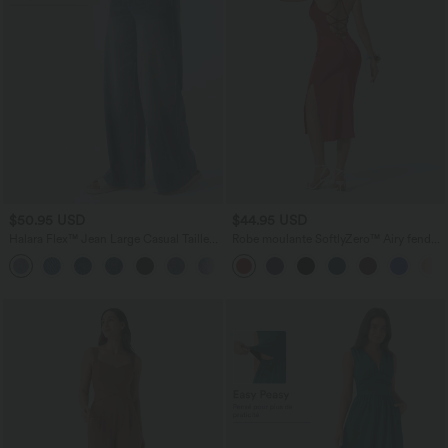
$50.95 USD
$44.95 USD
Halara Flex™ Jean Large Casual Taille
Robe moulante SoftlyZero™ Airy fendue
Haute Poches Multiples Tricot
à effet frais InstantCool, brassière
+2
Extensible Délavé
intégrée, dos nu croisé à lacets,
légèrement plissée pour invitée de
mariage et demoiselle d'honneur