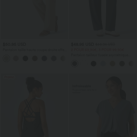
$50.95 USD
$48.95 USD
$56.95 USD
Pantalon taille haute coupe droite effet
2 POUR 69,90€, 3 POUR 99,90€
lin avec poches
Pantalon tailleur fuselé asymétrique
+5
taille moyenne Halara Flex™ DayStretch
avec poches
Promo