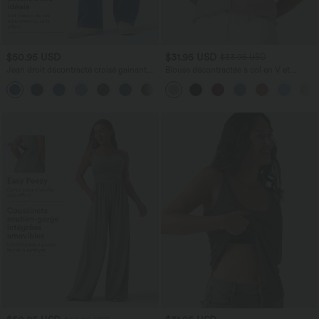
$50.95 USD
$31.95 USD
$33.95 USD
Jean droit décontracté croisé gainant
Blouse décontractée à col en V et
taille haute avec poches Halara Flex™
manches courtes bouffantes
+1