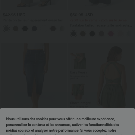
$42.95 USD
$50.95 USD
Pantalon tailleur légèrement évasé taille
-20% sur le 2ème, -25% sur le 3ème
haute avec poches arrière Halara Flex™
Pantalon tailleur évasé taille mi-haute
+13
Halara Flex™ DayStretch avec zip latéral
et poches
Nous utilisons des cookies pour vous offrir une meilleure expérience,
personnaliser le contenu et les annonces, activer les fonctionnalités des
médias sociaux et analyser notre performance. Si vous acceptez notre
$42.95 USD
$44.95 USD
$44.95 USD
$50.95 USD