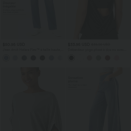
$50.95 USD
$33.95 USD
$36.95 USD
Jean droit Halara Flex™ à taille haute,
Débardeur yoga plissé à dos nu avec
poches multiples, effet délavé et tissu
bretelles croisées et séchage rapide
+3
extensible