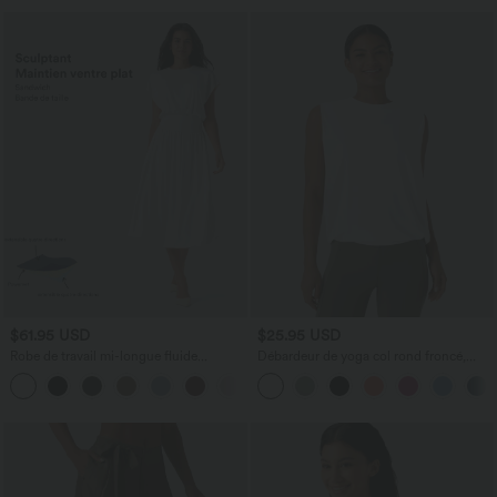
$61.95 USD
$25.95 USD
Robe de travail mi-longue fluide
Débardeur de yoga col rond froncé,
gainante à manches chauve-souris avec
tissu rafraîchissant - Protection UPF50+
poches