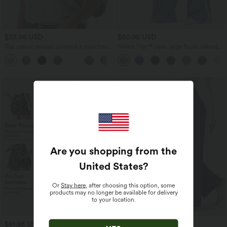
$33.95 USD
$50.95 USD
Top casual relaxed col rond à manches
Halara Flex™ Jean large fluide délavé
chauve-souris
taille haute à rayures avec poches
+1
Are you shopping from the
United States
?
Or
Stay here
, after choosing this option, some
products may no longer be available for delivery
to your location.
$61.95 USD
$61.95 USD
$67.95 USD