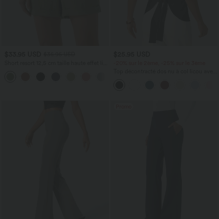
$33.95 USD
$25.95 USD
$36.95 USD
Short resort 12,5 cm taille haute effet lin
-20% sur le 2ème, -25% sur le 3ème
avec ourlet roulotté et poches
Top décontracté dos nu à col licou avec
lien dans le dos
Promo