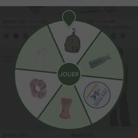
$33.95 USD
$56.95 USD
$39.95 USD
$61.95 USD
Pantalon casual large fluide mélange lin
Halara Flex™ Jean large asymétrique
taille haute avec cordon de serrage et
taille basse avec bouton, fermeture
+5
poches
éclair et poches multiples, délavé et
extensible en maille
Promo
$44.95 USD
$61.95 USD