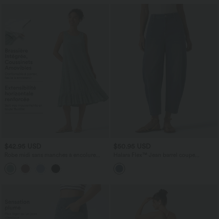
$42.95 USD
$50.95 USD
Robe midi sans manches à encolure
Halara Flex™ Jean barrel coupe
arrondie avec coussinets amovibles et
tonneau taille mi-haute avec poches
ourlet à volants