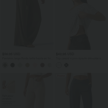
$56.95 USD
$42.95 USD
Pantalon large fluide taille haute en lin
Top casual à pois épaule dénudée à
mélangé avec poches et liens latéraux
manches courtes avec ourlet incurvé
asymétrique et brassière intégrée
Promo