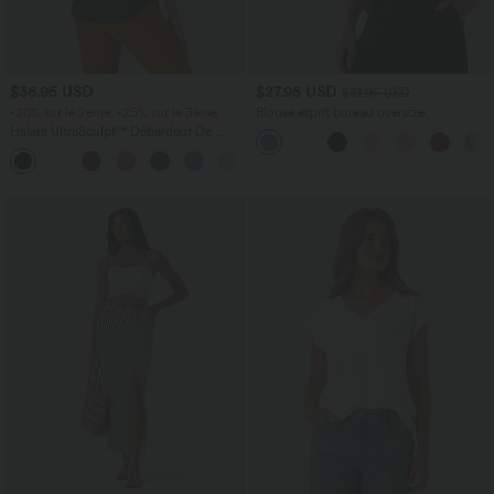
$36.95 USD
$27.95 USD
$31.95 USD
-20% sur le 2ème, -25% sur le 3ème
Blouse esprit bureau oversize
défroissage facile, col V et manches
Halara UltraSculpt™ Débardeur De
courtes
Course à Col en U Dos Nu Ourlet
+11
Incurvé Croisé