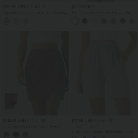
$31.95 USD
$22.95 USD
$33.95 USD
Jupe longue moulante taille mi-haute
T-shirt casual col V manches courtes
avec nœud devant et fronces imprimé
floral/à rayures
$25.95 USD
$17.95 USD
$27.95 USD
$31.95 USD
DayStretch Jupe mini casual 2-en-1
Offres limitées ！
bodycon plissée croisée taille haute
Short décontracté effet lin taille haute
avec cordon de serrage et poches