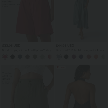
$33.95 USD
$44.95 USD
Short de yoga 2-en-1 SoftlyZero™ Airy
Breezeful™ Robe Mi-Longue Col en V
taille très haute effet frais InstantCool
Manches Courtes Poche Latérale Nouée
+10
22,8 cm avec poches
au Dos Séchage Rapide
Promo