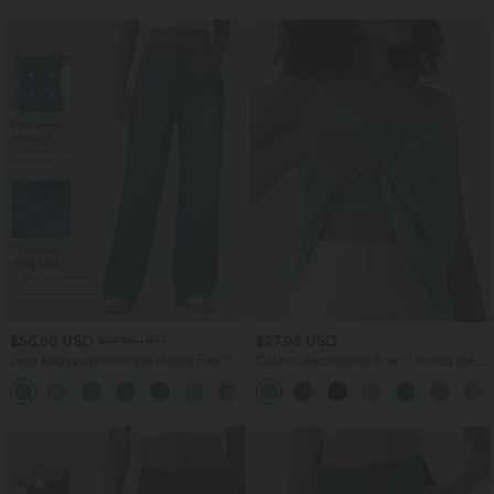
$56.95 USD
$27.95 USD
$61.95 USD
Jean baggy asymétrique Halara Flex™
Caraco décontracté 2-en-1 froncé avec
taille haute effet délavé avec poches
brassière intégrée bretelles réglables