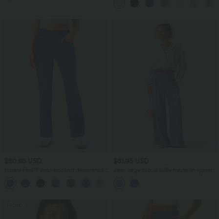
latérales
$50.95 USD
$61.95 USD
Halara Flex™ Jean bootcut décontracté
Jean large casual taille haute en lyocell
extensible délavé taille haute à poches
avec poches
+5
multiples
Promo