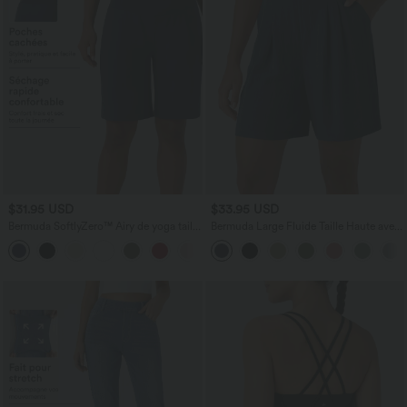
$31.95 USD
$33.95 USD
Bermuda SoftlyZero™ Airy de yoga taille
Bermuda Large Fluide Taille Haute avec
haute avec poches multiples et effet
Plis et Poches Latérales en Lin
+16
frais InstantCool
Synthétique