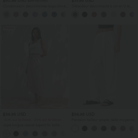
$50.95 USD
$31.95 USD
$56.95 USD
Combinaison décontractée large chinée
Débardeur décontracté à col en U et
froncée bretelles ajustables avec poches
brassière intégrée
+10
- Easy Peasy
Promo
$39.95 USD
$56.95 USD
-20% sur le 2ème, -25% sur le 3ème
Pantalon tailleur ample, taille moyenne,
coupe barrel, à poches
Jupe longue casual aspect lin taille
haute avec cordon de serrage