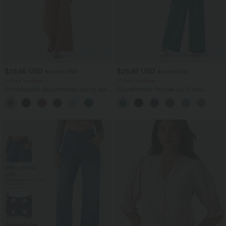
$29.95 USD
$29.95 USD
$56.95 USD
$61.95 USD
Offres limitées ！
Offres limitées ！
Combinaison décontractée dos nu avec
Combinaison froncée col V sans
poches latérales
manches avec poches - Easy Peasy
+10