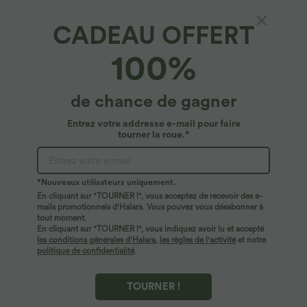
CADEAU OFFERT
100%
$44.95 USD
$39.95 USD
de chance de gagner
2 POUR 69,90€, 3 POUR 99,90€
Pantalon barrel DayStretch taille haute
avec poches
Pantalon Tailleur Large Fluide Halara
Entrez votre addresse e-mail pour faire
Flex™ Gaufré Taille Haute Poches
+21
Latérales
tourner la roue.*
*Nouveaux utilisateurs uniquement.
En cliquant sur "TOURNER !", vous acceptez de recevoir des e-
mails promotionnels d'Halara. Vous pouvez vous désabonner à
tout moment.
En cliquant sur "TOURNER !", vous indiquez avoir lu et accepté
les conditions générales d'Halara
,
les règles de l'activité
et notre
politique de confidentialité
.
TOURNER !