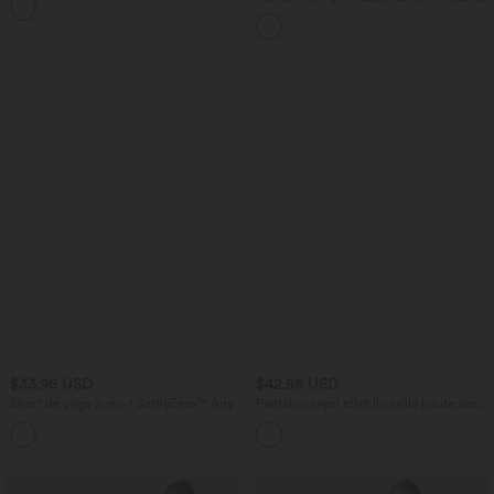
cordon, ourlet courbé, séchage rapide,
avec poches—UPF40+
$33.95 USD
$42.95 USD
Short de yoga 2-en-1 SoftlyZero™ Airy
Pantalon capri effet lin taille haute avec
taille très haute effet frais InstantCool
poches zippées
+10
22,8 cm avec poches