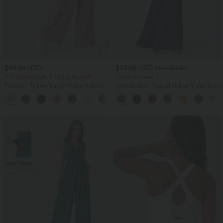
$44.95 USD
$23.95 USD
$50.95 USD
2 POUR 69,90€, 3 POUR 99,90€
Offres limitées ！
Pantalon Tailleur Large Fluide Halara
Combinaison Casual Col en V Jambes
Flex™ Gaufré Taille Haute Poches
Large Plissée Manches Courtes Poche
+21
Latérales
Latérale Gaufrée Fluide