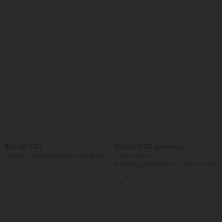
$42.95 USD
$29.95 USD
$67.95 USD
Pantalon tailleur légèrement évasé taille
Offres limitées ！
haute avec poches arrière Halara Flex™
Robe longue fluide sans manches avec
+13
brassière intégrée (Bonnets E-G) et
poches