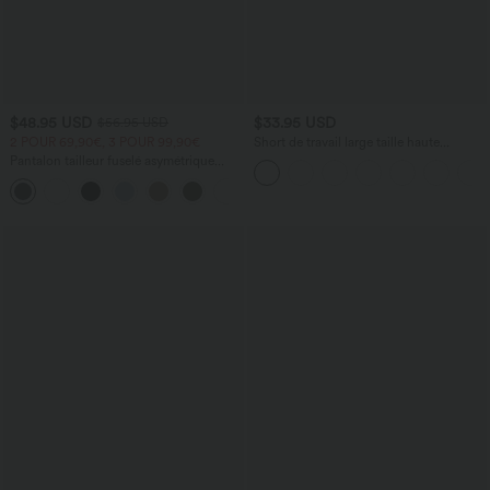
$48.95 USD
$33.95 USD
$56.95 USD
2 POUR 69,90€, 3 POUR 99,90€
Short de travail large taille haute
DayStretch avec poches
Pantalon tailleur fuselé asymétrique
taille moyenne Halara Flex™ DayStretch
+2
avec poches