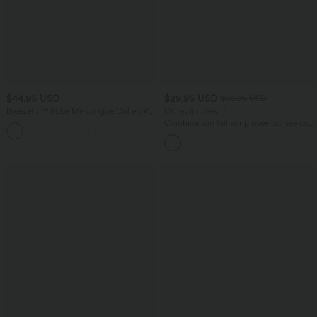
$44.95 USD
$29.95 USD
$56.95 USD
Breezeful™ Robe Mi-Longue Col en V
Offres limitées ！
Manches Courtes Poche Latérale Nouée
Combinaison tailleur plissée croisée col
+8
au Dos Séchage Rapide
V à manches courtes avec lien noué et
poches — Easy Peasy