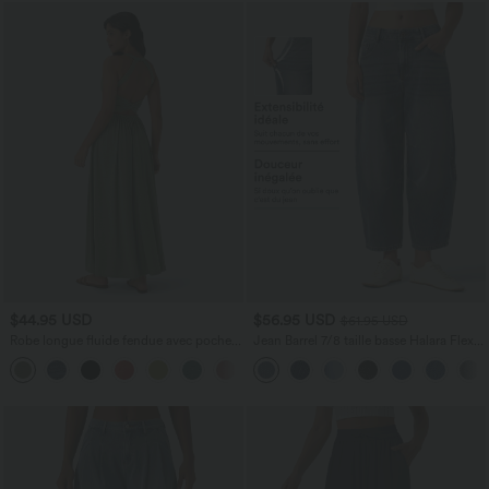
$44.95 USD
$56.95 USD
$61.95 USD
Robe longue fluide fendue avec poches
Jean Barrel 7/8 taille basse Halara Flex™
latérales, dos nu et effet torsadé
avec poches zippées
+8