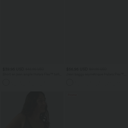
$39.95 USD
$56.95 USD
$42.95 USD
$61.95 USD
Short en jean ample Halara Flex™ taille
Jean baggy asymétrique Halara Flex™
haute croisé gainant décontracté avec
taille haute effet délavé avec poches
poches
Promo