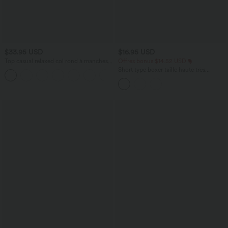
$33.95 USD
$16.95 USD
Top casual relaxed col rond à manches
Offres bonus $14.52 USD
chauve-souris
Short type boxer taille haute très
+1
extensible et doux pour la détente