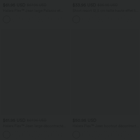
$61.95 USD
$33.95 USD
$67.95 USD
$36.95 USD
Halara Flex™ Jean large Palazzo et
Short resort 12,5 cm taille haute effet lin
Taille Haute avec Poches Avant en Tricot
avec ourlet roulotté et poches
+2
Extensible Lavé
$61.95 USD
$50.95 USD
$67.95 USD
Halara Flex™ Jean large décontracté
Halara Flex™ Jean bootcut décontracté
taille haute gainant avec poches
extensible délavé taille haute à poches
multiples