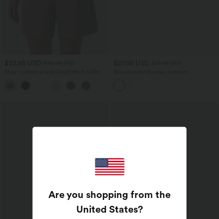
$33.95 USD
$27.95 USD
$36.95 USD
$31.95 USD
Short tailleur ample DayStretch taille
Blouse esprit bureau oversize
haute 17,5 cm avec poches
défroissage facile, col V et manches
+4
courtes
Are you shopping from the
United States
?