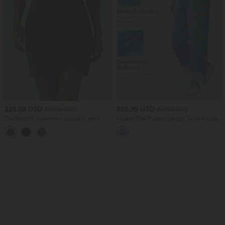
$25.95 USD
$56.95 USD
$27.95 USD
$61.95 USD
DayStretch Jupe mini casual 2-en-1
Halara Flex™ Jean Larges Taille Haute
bodycon plissée croisée taille haute
Ourlet Roulotté Multiples Poches