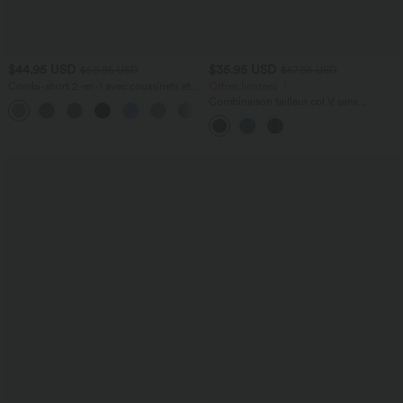
$44.95 USD
$35.95 USD
$50.95 USD
$67.95 USD
Combi-short 2-en-1 avec coussinets et
Offres limitées ！
poches - Édition Easy Peasy
Combinaison tailleur col V sans
+2
manches à rayures et fronces avec
poches - Easy Peasy