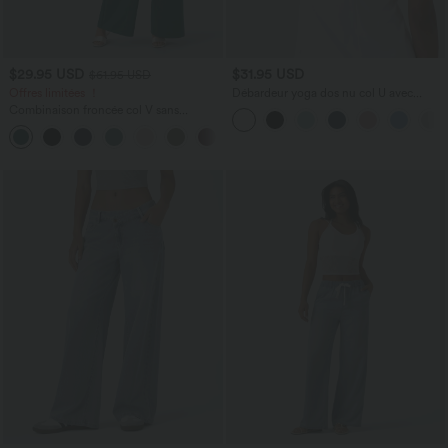
$29.95 USD
$31.95 USD
$61.95 USD
Offres limitées ！
Débardeur yoga dos nu col U avec
bretelles croisées, ourlet arrondi et effet
Combinaison froncée col V sans
frais InstantCool, protection solaire
manches avec poches - Easy Peasy
UPF50+
+7