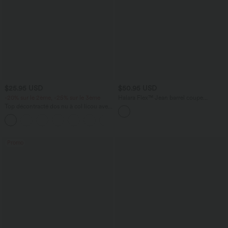
$25.95 USD
$50.95 USD
-20% sur le 2ème, -25% sur le 3ème
Halara Flex™ Jean barrel coupe
tonneau taille mi-haute avec poches
Top décontracté dos nu à col licou avec
lien dans le dos
+1
Promo