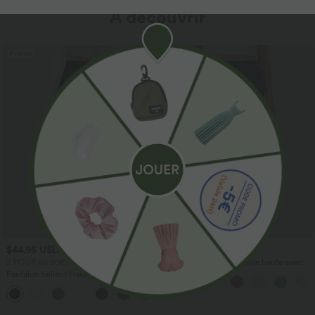
À découvrir
Promo
$44.95 USD
$41.95 USD
2 POUR 69,90€, 3 POUR 99,90€
Pantalon large fluide taille haute avec
cordon de serrage, poches latérales et
Pantalon tailleur Halara Flex™
aspect lin
DayStretch coupe droite taille haute
+23
avec poches