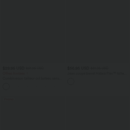
$29.95 USD
$56.95 USD
$61.95 USD
$61.95 USD
Offres limitées ！
Jean coupe barrel Halara Flex™ taille
haute avec poches
Combinaison tailleur col bateau sans
manches à rayures et nœuds sur les
+8
côtés effet frais InstantCool avec
poches, accès facile Easy Peasy
Promo