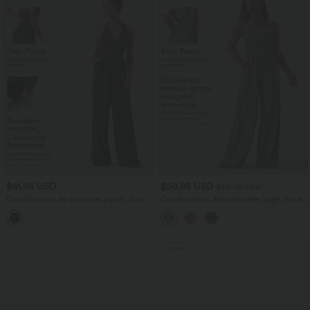
$61.95 USD
$50.95 USD
$56.95 USD
Combinaison de vacances à pois, dos
Combinaison décontractée large chinée
nu halter, coussinets amovibles, poches
froncée bretelles ajustables avec poches
et accès facile Easy Peasy
- Easy Peasy
Promo