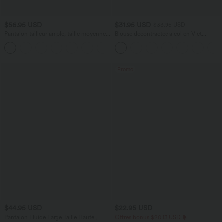
$56.95 USD
$31.95 USD
$33.95 USD
Pantalon tailleur ample, taille moyenne,
Blouse décontractée à col en V et
coupe barrel, à poches
manches courtes bouffantes
+3
Promo
$44.95 USD
$22.95 USD
Pantalon Fluide Large Taille Haute
Offres bonus $20.13 USD