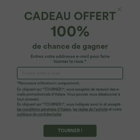
CADEAU OFFERT
100%
de chance de gagner
Entrez votre addresse e-mail pour faire
tourner la roue.*
Oops!
Nous ne semblons pas pouvoir trouver la page que
*Nouveaux utilisateurs uniquement.
vous recherchez.
En cliquant sur "TOURNER !", vous acceptez de recevoir des e-
mails promotionnels d'Halara. Vous pouvez vous désabonner à
tout moment.
Acheter plus
En cliquant sur "TOURNER !", vous indiquez avoir lu et accepté
les conditions générales d'Halara
,
les règles de l'activité
et notre
politique de confidentialité
.
TOURNER !