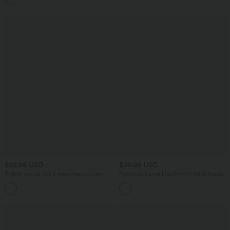
$22.95 USD
$39.95 USD
T-shirt casual col V manches courtes
Pantalon barrel DayStretch taille haute
avec poches
+9