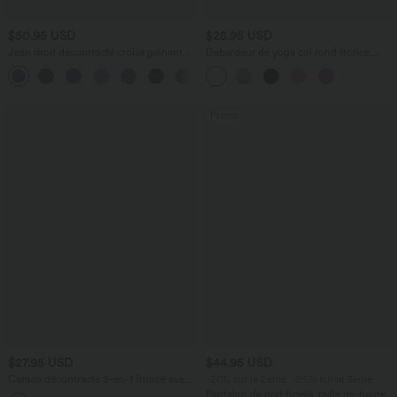
$50.95 USD
$25.95 USD
Jean droit décontracté croisé gainant
Débardeur de yoga col rond froncé,
taille haute avec poches Halara Flex™
tissu rafraîchissant - Protection UPF50+
+1
Promo
$27.95 USD
$44.95 USD
Caraco décontracté 2-en-1 froncé avec
-20% sur le 2ème, -25% sur le 3ème
brassière intégrée bretelles réglables
Pantalon de golf fuselé, taille mi-haute,