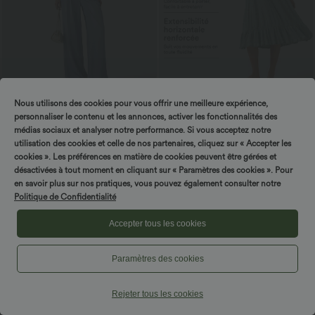
Nous utilisons des cookies pour vous offrir une meilleure expérience,
$61.95 USD
$42.95 USD
personnaliser le contenu et les annonces, activer les fonctionnalités des
Jean large casual taille haute en lyocell
Robe midi sans manches à encolure
avec poches
arrondie avec coussinets amovibles et
médias sociaux et analyser notre performance. Si vous acceptez notre
ourlet à volants
utilisation des cookies et celle de nos partenaires, cliquez sur « Accepter les
cookies ». Les préférences en matière de cookies peuvent être gérées et
désactivées à tout moment en cliquant sur « Paramètres des cookies ». Pour
Tournez & gagnez !
en savoir plus sur nos pratiques, vous pouvez également consulter notre
Politique de Confidentialité
Accepter tous les cookies
Paramètres des cookies
Rejeter tous les cookies