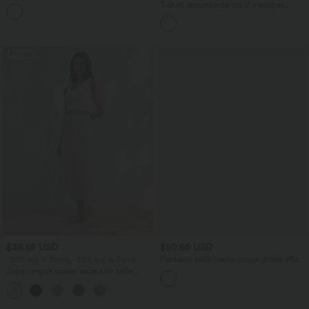
Poches Latérales Palazzo Solide Casual
T-shirt décontracté col V manches
+5
Linen-Feel
courtes coupe courte
Promo
$39.95 USD
$50.95 USD
-20% sur le 2ème, -25% sur le 3ème
Pantalon taille haute coupe droite effet
lin avec poches
Jupe longue casual aspect lin taille
haute avec cordon de serrage