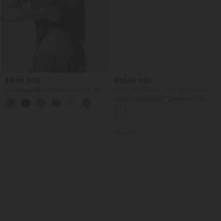
$31.95 USD
$36.95 USD
Débardeur décontracté à col en U et
-20% sur le 2ème, -25% sur le 3ème
brassière intégrée
Halara UltraSculpt™ Débardeur De
Course à Col en U Dos Nu Ourlet
Incurvé Croisé
Promo