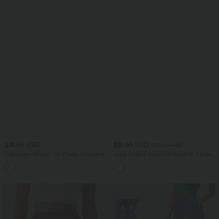
$31.95 USD
$31.95 USD
$33.95 USD
Débardeur tailleur col V avec fronces et
Jupe longue moulante taille mi-haute
brassière intégrée
avec nœud devant et fronces imprimé
floral/à rayures