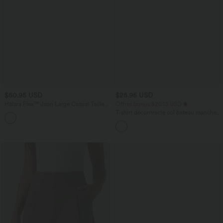
$50.95 USD
$25.95 USD
Halara Flex™ Jean Large Casual Taille
Offres bonus $20.13 USD
Haute Poches Multiples Tricot
T-shirt décontracté col bateau manches
+2
Extensible Délavé
courtes coton