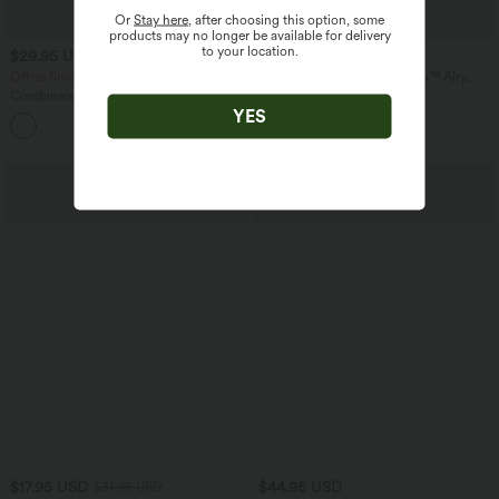
Or
Stay here
, after choosing this option, some
products may no longer be available for delivery
to your location.
$29.95 USD
$25.95 USD
$56.95 USD
Offres limitées ！
Short yoga 2-en-1 SoftlyZero™ Airy
effet frais InstantCool taille très haute
Combinaison décontractée dos nu avec
12,5 cm avec poches, longueur allongée
poches latérales
YES
+10
$17.95 USD
$44.95 USD
$31.95 USD