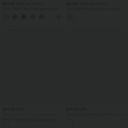
$56.95 USD
$53.95 USD
$61.95 USD
$56.95 USD
Halara Flex™ Jean large asymétrique
Jean décontracté taille mi-haute en
taille basse avec bouton, fermeture
lyocell drapé avec cordon de serrage et
+5
éclair et poches multiples, délavé et
poches
extensible en maille
Promo
$44.95 USD
$31.95 USD
-20% sur le 2ème, -25% sur le 3ème
Short de yoga SoftlyZero™ Airy 2-en-1
taille très haute avec poches et effet frais
Robe fluide midi de villégiature sans
InstantCool 17,5 cm
manches, encolure carrée, dos nu croisé,
fronces et soutien-gorge intégré