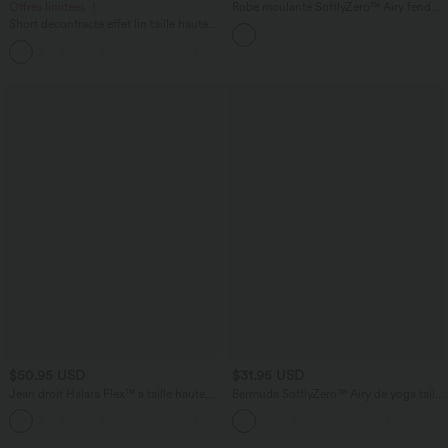
Offres limitées ！
Robe moulante SoftlyZero™ Airy fendue
à effet frais InstantCool, brassière
Short décontracté effet lin taille haute
intégrée, dos nu croisé à lacets,
avec cordon de serrage et poches
légèrement plissée pour invitée de
latérales
mariage et demoiselle d'honneur
$50.95 USD
$31.95 USD
Jean droit Halara Flex™ à taille haute,
Bermuda SoftlyZero™ Airy de yoga taille
poches multiples, effet délavé et tissu
haute avec poches multiples et effet
+3
extensible
frais InstantCool