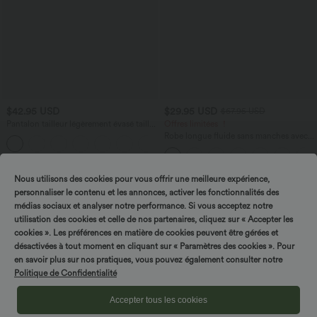
$42.95 USD
$29.95 USD
$67.95 USD
Pantalon tailleur légèrement évasé taille
Offres limitées ！
haute avec poches arrière Halara Flex™
Robe longue fluide sans manches avec
+13
brassière intégrée (Bonnets E-G) et
poches
Nous utilisons des cookies pour vous offrir une meilleure expérience,
personnaliser le contenu et les annonces, activer les fonctionnalités des
médias sociaux et analyser notre performance. Si vous acceptez notre
utilisation des cookies et celle de nos partenaires, cliquez sur « Accepter les
cookies ». Les préférences en matière de cookies peuvent être gérées et
désactivées à tout moment en cliquant sur « Paramètres des cookies ». Pour
en savoir plus sur nos pratiques, vous pouvez également consulter notre
Politique de Confidentialité
Accepter tous les cookies