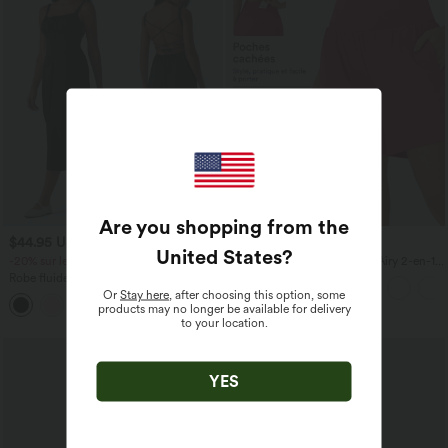
Are you shopping from the
$44.95 USD
$31.95 USD
United States
?
-20% sur le 2ème, -25% sur le 3ème
Short de yoga SoftlyZero™ Airy 2-en-1
taille très haute avec poches et effet frais
Robe fluide midi de villégiature sans
InstantCool 17,5 cm
manches, encolure carrée, dos nu croisé,
Or
Stay here
, after choosing this option, some
fronces et soutien-gorge intégré
products may no longer be available for delivery
to your location.
YES