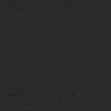
2 POUR 69,90€, 3 POUR 99,90€
Offres limitées ！
Pantalon Tailleur Large Fluide Halara
Combinaison Casual Col en V Jambes
Flex™ Gaufré Taille Haute Poches
Large Plissée Manches Courtes Poche
+21
Latérales
Latérale Gaufrée Fluide
$29.95 USD
$31.95 USD
$61.95 USD
Offres limitées ！
Débardeur yoga dos nu col U avec
bretelles croisées, ourlet arrondi et effet
Combinaison froncée col V sans
frais InstantCool, protection solaire
manches avec poches - Easy Peasy
UPF50+
+7