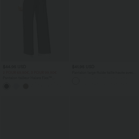
$44.95 USD
$41.95 USD
2 POUR 69,90€, 3 POUR 99,90€
Pantalon large fluide taille haute avec
cordon de serrage, poches latérales et
Pantalon tailleur Halara Flex™
aspect lin
DayStretch coupe droite taille haute
+23
avec poches