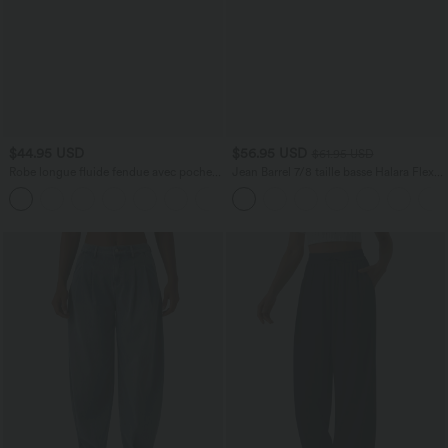
$44.95 USD
$56.95 USD
$61.95 USD
Robe longue fluide fendue avec poches
Jean Barrel 7/8 taille basse Halara Flex™
latérales, dos nu et effet torsadé
avec poches zippées
+8