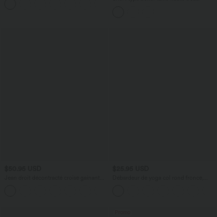
+1
extensible et doux pour la détente
$50.95 USD
$25.95 USD
Jean droit décontracté croisé gainant
Débardeur de yoga col rond froncé,
taille haute avec poches Halara Flex™
tissu rafraîchissant - Protection UPF50+
+1
Promo