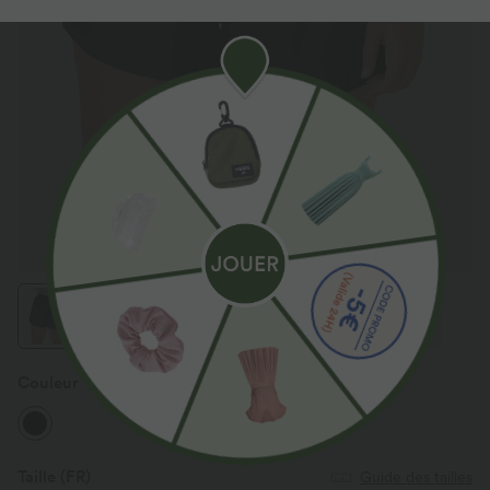
Couleur
Noir
Taille
(FR)
Guide des tailles