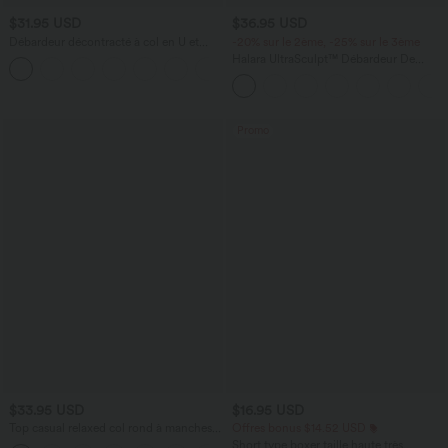
$31.95 USD
$36.95 USD
Débardeur décontracté à col en U et
-20% sur le 2ème, -25% sur le 3ème
brassière intégrée
Halara UltraSculpt™ Débardeur De
Course à Col en U Dos Nu Ourlet
Incurvé Croisé
Promo
$33.95 USD
$16.95 USD
Top casual relaxed col rond à manches
Offres bonus $14.52 USD
chauve-souris
Short type boxer taille haute très