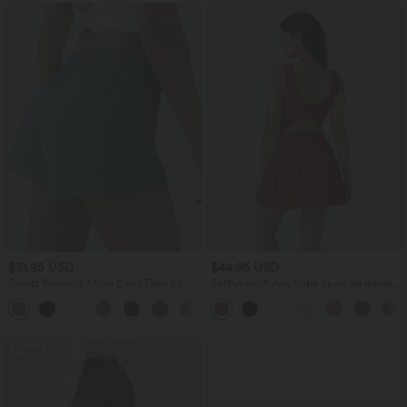
$31.95 USD
$44.95 USD
Shorts Running 7,5cm 2 en1 Taille Mi-
Softlyzero™ Airy Robe Sport de danse
Haute Cordon de Serrage Empiècement
courte 2-en-1 avec dos nu croisé,
+2
Mesh Contrastant
encolure en U et poches latérales
Promo