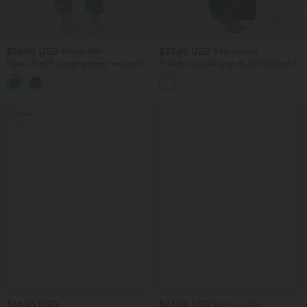
$56.95 USD
$33.95 USD
$61.95 USD
$39.95 USD
Halara Flex™ Jogging barrel en denim
Pantalon casual large fluide mélange lin
taille mi-haute avec poches
taille haute avec cordon de serrage et
poches
Promo
$44.95 USD
$23.95 USD
$50.95 USD