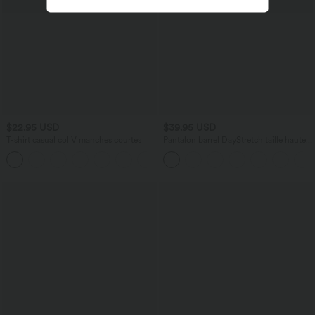
$22.95 USD
$39.95 USD
T-shirt casual col V manches courtes
Pantalon barrel DayStretch taille haute
avec poches
+9