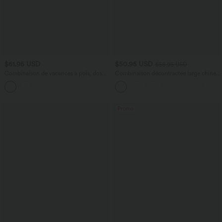
$61.95 USD
$50.95 USD
$56.95 USD
Combinaison de vacances à pois, dos
Combinaison décontractée large chinée
nu halter, coussinets amovibles, poches
froncée bretelles ajustables avec poches
et accès facile Easy Peasy
- Easy Peasy
Promo