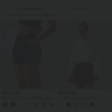
À découvrir
Avis(44)
$25.95 USD
$39.95 USD
Short 7,5cm Casual à Taille Moyenne
Pull décontracté à col montant,
avec Ceinture Élastique Cordon de
manches évêque, ourlet festonné et
Serrage et Poches Latérales Ruchées
maille ajourée