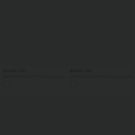
$50.95 USD
$31.95 USD
Jean droit Halara Flex™ à taille haute,
Bermuda SoftlyZero™ Airy de yoga taille
poches multiples, effet délavé et tissu
haute avec poches multiples et effet
+3
extensible
frais InstantCool