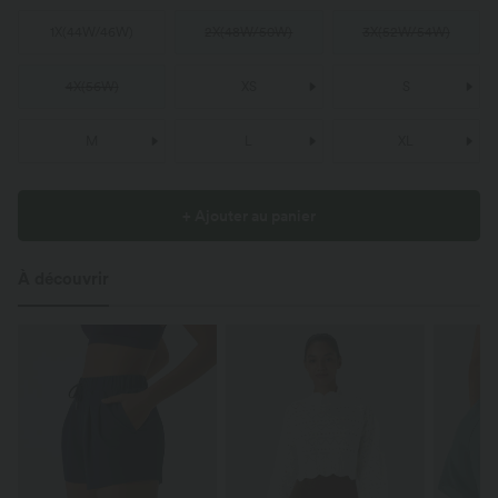
1X
(
44W/46W
)
2X
(
48W/50W
)
3X
(
52W/54W
)
4X
(
56W
)
XS
S
M
L
XL
+ Ajouter au panier
À découvrir