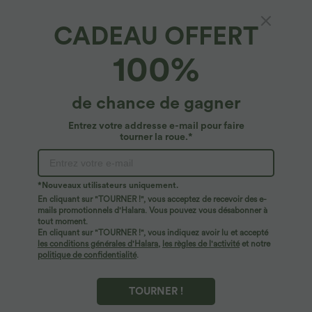
CADEAU OFFERT
Short 7,5cm Grande Taille à Taille Haute avec
100%
Ceinture Élastique à Cordon et Poches
Latérales
4.7
(
44
)
de chance de gagner
$27.95 USD
Entrez votre addresse e-mail pour faire
tourner la roue.*
*Nouveaux utilisateurs uniquement.
En cliquant sur "TOURNER !", vous acceptez de recevoir des e-
mails promotionnels d'Halara. Vous pouvez vous désabonner à
tout moment.
En cliquant sur "TOURNER !", vous indiquez avoir lu et accepté
les conditions générales d'Halara
,
les règles de l'activité
et notre
politique de confidentialité
.
TOURNER !