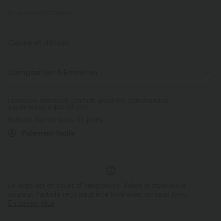
ID de produit 02738849
Coupe et détails
Taille plate
Poches latérales
Cordon de serrage
Composition & Entretien
Décontracté
7,5 cm
Taille haute
Baggy
Livraison standard gratuite pour les commandes
supérieures à
Élasticité quatre directions
$84.09 USD
Retours faciles sous 30 jours
Paiement facile
Le logo est en cours d’intégration. Selon le style ou la
couleur, l’article reçu peut être livré avec ou sans logo.
En savoir plus