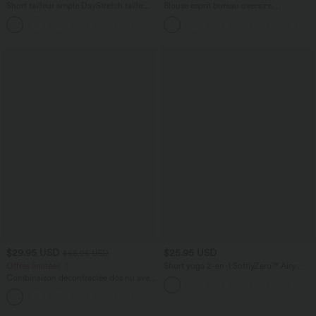
Short tailleur ample DayStretch taille
Blouse esprit bureau oversize
haute 17,5 cm avec poches
défroissage facile, col V et manches
+4
courtes
$29.95 USD
$25.95 USD
$56.95 USD
Offres limitées ！
Short yoga 2-en-1 SoftlyZero™ Airy
effet frais InstantCool taille très haute
Combinaison décontractée dos nu avec
12,5 cm avec poches, longueur allongée
poches latérales
+10