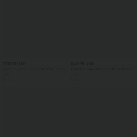
$33.95 USD
$42.95 USD
Short de yoga 2-en-1 SoftlyZero™ Airy
Pantalon capri effet lin taille haute avec
taille très haute effet frais InstantCool
poches zippées
+10
22,8 cm avec poches