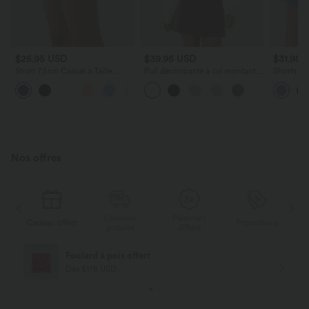
$25.95 USD
$39.95 USD
$31.95 
Short 7,5cm Casual à Taille
Pull décontracté à col montant,
Shorts Ru
Moyenne avec Ceinture
manches évêque, ourlet
Taille Mi
Élastique Cordon de Serrage et
festonné et maille ajourée
Serrage 
Poches Latérales Ruchées
Contrasta
Nos offres
Livraison
Paiement
ert
Promotions
Cadeau offert
gratuite
différé
Livraison offerte
Dès $84 USD d'achat