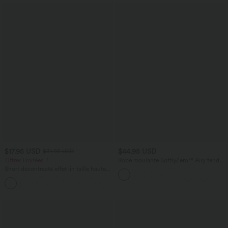
$17.95 USD
$44.95 USD
$31.95 USD
Offres limitées ！
Robe moulante SoftlyZero™ Airy fendue
à effet frais InstantCool, brassière
Short décontracté effet lin taille haute
intégrée, dos nu croisé à lacets,
avec cordon de serrage et poches
légèrement plissée pour invitée de
latérales
mariage et demoiselle d'honneur