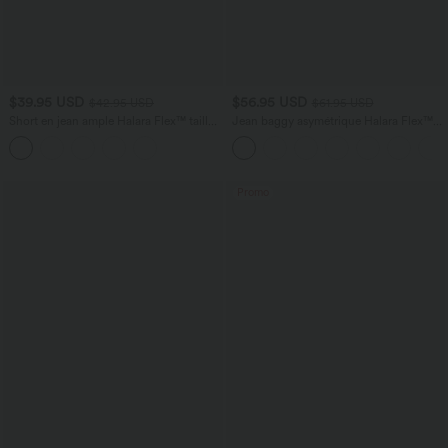
$39.95 USD
$56.95 USD
$42.95 USD
$61.95 USD
Short en jean ample Halara Flex™ taille
Jean baggy asymétrique Halara Flex™
haute croisé gainant décontracté avec
taille haute effet délavé avec poches
poches
Promo