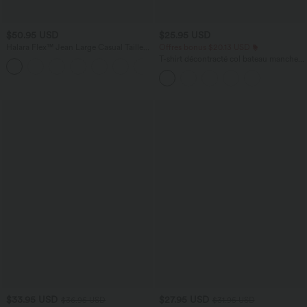
$50.95 USD
$25.95 USD
Halara Flex™ Jean Large Casual Taille
Offres bonus $20.13 USD
Haute Poches Multiples Tricot
T-shirt décontracté col bateau manches
+2
Extensible Délavé
courtes coton
$33.95 USD
$27.95 USD
$36.95 USD
$31.95 USD