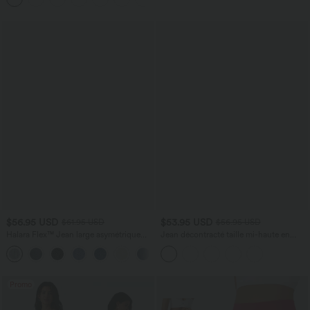
$56.95 USD
$53.95 USD
$61.95 USD
$56.95 USD
Halara Flex™ Jean large asymétrique
Jean décontracté taille mi-haute en
taille basse avec bouton, fermeture
lyocell drapé avec cordon de serrage et
+5
éclair et poches multiples, délavé et
poches
extensible en maille
Promo