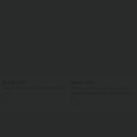
$27.95 USD
$44.95 USD
Caraco décontracté 2-en-1 froncé avec
-20% sur le 2ème, -25% sur le 3ème
brassière intégrée bretelles réglables
Pantalon de golf fuselé, taille mi-haute,
cordon, ourlet courbé, séchage rapide,
avec poches—UPF40+