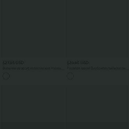
$27.95 USD
$39.95 USD
Brassière de sport entraînement Halara
Pantalon barrel DayStretch taille haute
UltraSculpt™ soutien intermédiaire col V
avec poches
+1
dos nageur bonnets A-C