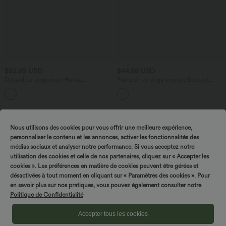
$22.95 USD
$44.95 USD
Débardeur yoga court Halara
Pantalon de yoga à coupe bootcut
UltraSculpt™ double bretelles torsadé
gainant taille haute avec poches Halara
+11
dos nu
UltraSculpt™
Nous utilisons des cookies pour vous offrir une meilleure expérience,
personnaliser le contenu et les annonces, activer les fonctionnalités des
médias sociaux et analyser notre performance. Si vous acceptez notre
utilisation des cookies et celle de nos partenaires, cliquez sur « Accepter les
cookies ». Les préférences en matière de cookies peuvent être gérées et
désactivées à tout moment en cliquant sur « Paramètres des cookies ». Pour
en savoir plus sur nos pratiques, vous pouvez également consulter notre
Politique de Confidentialité
Accepter tous les cookies