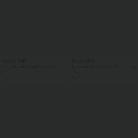
$25.95 USD
$33.95 USD
Haut décontracté col V manches
Top casual relaxed col rond à manches
courtes froncé coupe décontractée
chauve-souris
+1