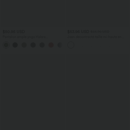
$50.95 USD
$53.95 USD
$56.95 USD
Pantalon ample yoga Halara
Jean décontracté taille mi-haute en
UltraSculpt™ taille haute gainant à
lyocell drapé avec cordon de serrage et
rayures color block avec poches
poches