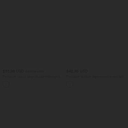
$33.95 USD
$42.95 USD
$39.95 USD
Pantalon casual large fluide mélange lin
Pantalon tailleur légèrement évasé taille
taille haute avec cordon de serrage et
haute avec poches arrière Halara Flex™
+5
poches