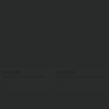
$25.95 USD
$20.95 USD
Top Casual à Col Rond Manches
T-shirt de travail court maille côtelée col
Longues Ruché Cintré et Court
V manches courtes