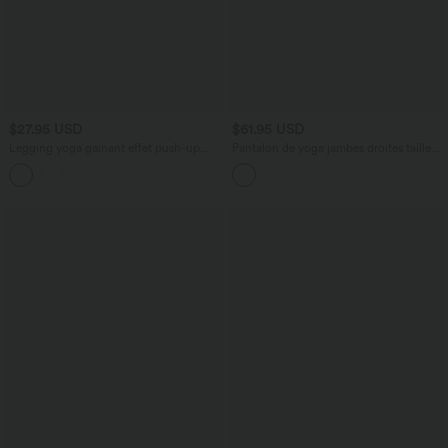
$27.95 USD
$61.95 USD
Legging yoga gainant effet push-up
Pantalon de yoga jambes droites taille
taille moyenne sans couture OneForm
haute gainant imprimé léopard Halara
Seamless Flow
UltraSculpt™ avec poches