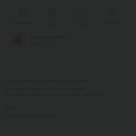
Livraison
Paiement
ert
Promotions
Cadeau offert
gratuite
différé
Livraison offerte
Dès $84 USD d'achat
Ce que notre communauté adore :
Nos clientes apprécient le confort durable
Les clients louent la coupe parfaite et le design stylé.
Pour :
Made for casual activities