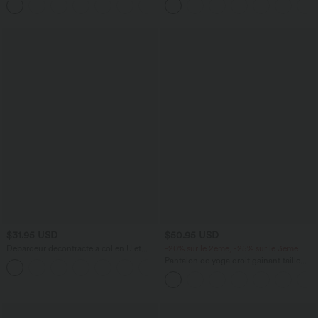
frais InstantCool, protection solaire
haute avec poches
UPF50+
$31.95 USD
$50.95 USD
Débardeur décontracté à col en U et
-20% sur le 2ème, -25% sur le 3ème
brassière intégrée
Pantalon de yoga droit gainant taille
haute avec poches Halara UltraSculpt™