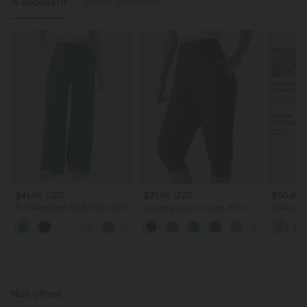
À découvrir
Styles Similaires
$41.95 USD
$31.95 USD
$50.95
Pantalon large fluide taille haute
Jogging yoga corsaire chiné
Halara Fl
avec cordon de serrage, poches
taille haute à fronces avec
Évasé à Ta
+15
latérales et aspect lin
poches
Silhouett
Micro Waf
Nos offres