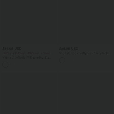
$36.95 USD
$25.95 USD
-20% sur le 2ème, -25% sur le 3ème
Short de yoga SoftlyZero™ Airy taille
haute froncé effet frais InstantCool 7,5
Halara UltraSculpt™ Débardeur De
cm avec poches
Course à Col en U Dos Nu Ourlet
+11
Incurvé Croisé