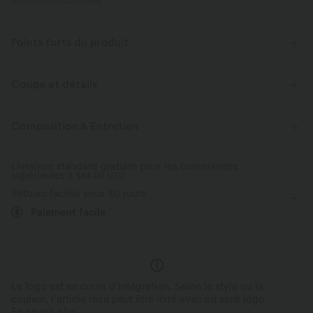
ID de produit 02823646
Points forts du produit
Coupe et détails
Pour : les activités décontractées
Taille plate
Composition & Entretien
Poches latérales
Longueur sol
Taille haute
Baggy
Livraison standard gratuite pour les commandes
supérieures à
Élasticité quatre directions
$84.09 USD
Retours faciles sous 30 jours
Paiement facile
Convient à toutes les
Perfect Stretch
morphologies
Extensible dans les quatre directions pour
La taille élastique à cordon s’a
un ajustement sans restriction qui
silhouette pour un confort opt
accompagne vos mouvements.
sensation de compression.
Le logo est en cours d’intégration. Selon le style ou la
couleur, l’article reçu peut être livré avec ou sans logo.
En savoir plus