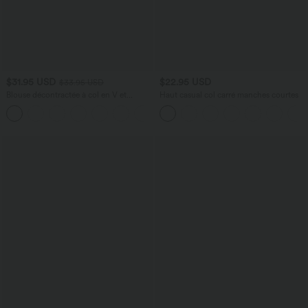
$31.95 USD
$22.95 USD
$33.95 USD
Blouse décontractée à col en V et
Haut casual col carré manches courtes
manches courtes bouffantes