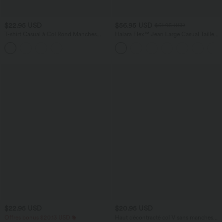
$22.95 USD
$56.95 USD
$61.95 USD
T-shirt Casual à Col Rond Manches
Halara Flex™ Jean Large Casual Taille
Courtes Ruché Cintré et Court
Basse avec Boutons Zip Multiples
Poches Lavés Élastiques et Tricotés
$22.95 USD
$20.95 USD
Offres bonus $20.13 USD
Haut décontracté col V sans manches