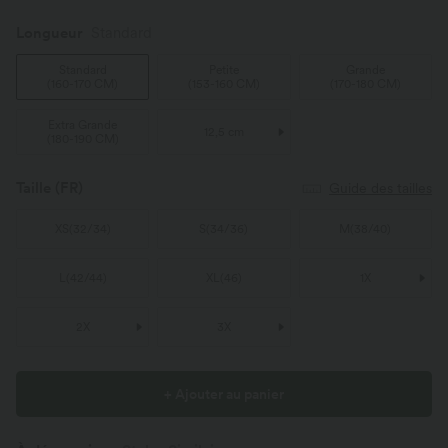
Longueur
Standard
Standard
Petite
Grande
(
160-170 CM
)
(
153-160 CM
)
(
170-180 CM
)
Extra Grande
12,5 cm
(
180-190 CM
)
Taille
(FR)
Guide des tailles
XS
(
32/34
)
S
(
34/36
)
M
(
38/40
)
L
(
42/44
)
XL
(
46
)
1X
2X
3X
+ Ajouter au panier