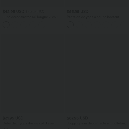
$42.95 USD
$56.95 USD
$50.95 USD
Jupe décontractée mi-longue 2-en-1
Pantalon de yoga à coupe bootcut
polaire tissu enduit gainante taille haute
gainant galbant taille haute avec effet
avec fronces et ourlet arrondi
scrunch et poches Halara UltraSculpt™
$31.95 USD
$67.95 USD
Débardeur yoga dos nu col U avec
Jogging jean décontracté en molleton
bretelles croisées, ourlet arrondi et effet
French Terry imprimé denim taille mi-