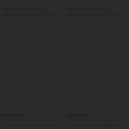
$50.95 USD
$44.95 USD
$56.95 USD
$50.95 USD
Combinaison décontractée large chinée
Legging d'entraînement gainant galbant
froncée bretelles ajustables avec poches
taille haute avec effet scrunch et poches
+10
- Easy Peasy
Halara UltraSculpt™
$44.95 USD
$44.95 USD
2 POUR 69,90€, 3 POUR 99,90€
-20% sur le 2ème, -25% sur le 3ème
Pantalon Tailleur Large Fluide Halara
Pantalon de golf fuselé, taille mi-haute,