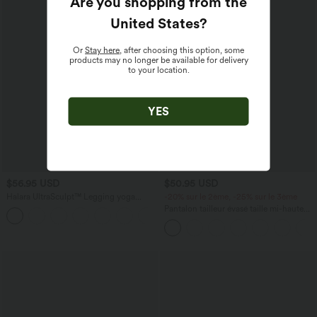
Are you shopping from the
United States
?
Or
Stay here
, after choosing this option, some
products may no longer be available for delivery
to your location.
YES
$56.95 USD
$50.95 USD
Halara UltraSculpt™ Legging yoga
-20% sur le 2ème, -25% sur le 3ème
évasé gainant push-up taille haute à
Pantalon tailleur évasé taille mi-haute
fronces avec poches
Halara Flex™ DayStretch avec zip latéral
et poches