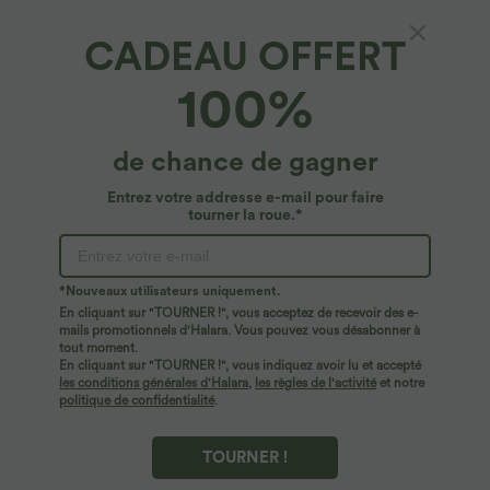
CADEAU OFFERT
Pantalon large décontracté taille haute avec
100%
cordon de serrage et poches latérales
4.8
(
1932
)
de chance de gagner
$39.95 USD
Entrez votre addresse e-mail pour faire
tourner la roue.*
*Nouveaux utilisateurs uniquement.
En cliquant sur "TOURNER !", vous acceptez de recevoir des e-
mails promotionnels d'Halara. Vous pouvez vous désabonner à
tout moment.
En cliquant sur "TOURNER !", vous indiquez avoir lu et accepté
les conditions générales d'Halara
,
les règles de l'activité
et notre
politique de confidentialité
.
TOURNER !