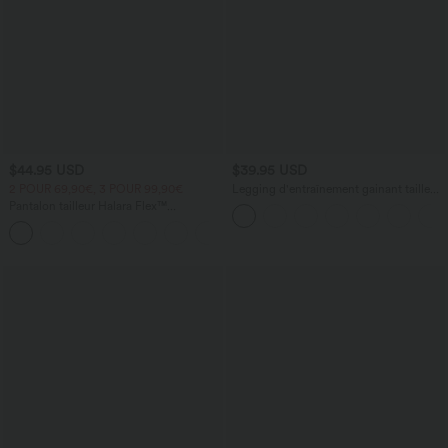
$44.95 USD
$39.95 USD
2 POUR 69,90€, 3 POUR 99,90€
Legging d'entraînement gainant taille
haute avec poches Halara UltraSculpt™
Pantalon tailleur Halara Flex™
DayStretch coupe droite taille haute
+23
avec poches