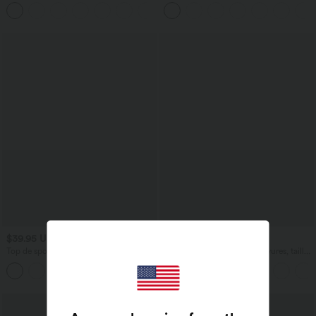
Flex™ Gaufré Taille Haute Poches
cordon, ourlet courbé, séchage rapide,
+21
Latérales
avec poches—UPF40+
$39.95 USD
$39.95 USD
$42.95 USD
Top de sport yoga une épaule séchage
Pantalon de yoga évasé à rayures, taille
rapide ourlet arrondi asymétrique
haute, cordon et poches
+3
manches longues avec trous pouces -
Brassière intégrée