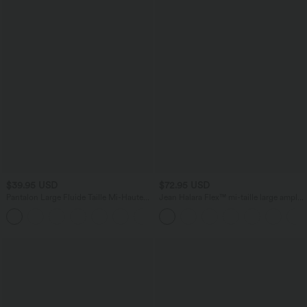
$39.95 USD
$72.95 USD
Pantalon Large Fluide Taille Mi-Haute
Jean Halara Flex™ mi-taille large ample
Taille Élastique Cordon Poches Latérales
délavé décontracté avec poches
+3
Ourlet Flottant