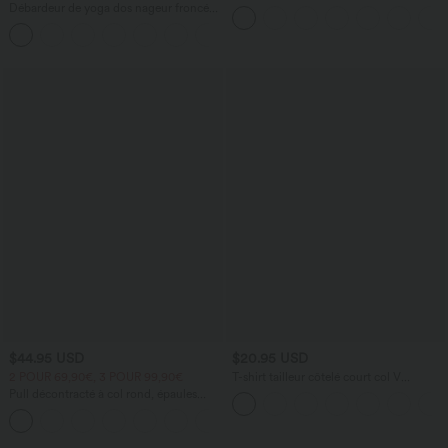
avec boutons décoratifs
Débardeur de yoga dos nageur froncé
col rond
+2
$44.95 USD
$20.95 USD
2 POUR 69,90€, 3 POUR 99,90€
T-shirt tailleur côtelé court col V
manches longues
Pull décontracté à col rond, épaules
tombantes et manches longues
+1