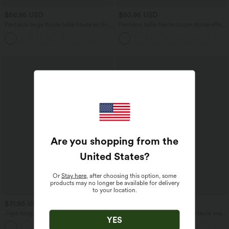
$56.95 USD
$50.95 USD
Pantalon large fluide taille haute en lin
Pantalon taille haute coupe droite effet
mélangé avec poches et liens latéraux
lin avec poches
Are you shopping from the
United States
?
Or
Stay here
, after choosing this option, some
products may no longer be available for delivery
to your location.
$31.95 USD
$33.95 USD
$33.95 USD
Jupe longue moulante taille mi-haute
Bermuda Large Fluide Taille Haute avec
YES
avec nœud devant et fronces imprimé
Plis et Poches Latérales en Lin
floral/à rayures
Synthétique