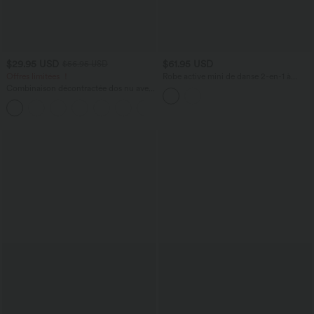
$29.95 USD
$61.95 USD
$56.95 USD
Offres limitées ！
Robe active mini de danse 2-en-1 à
petites fleurs, coussinets amovibles,
Combinaison décontractée dos nu avec
poches et accès facile Easy Peasy
poches latérales
+10