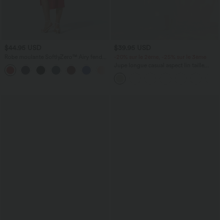
$44.95 USD
$39.95 USD
Robe moulante SoftlyZero™ Airy fendue
-20% sur le 2ème, -25% sur le 3ème
à effet frais InstantCool, brassière
Jupe longue casual aspect lin taille
+1
intégrée, dos nu croisé à lacets,
haute avec cordon de serrage
légèrement plissée pour invitée de
mariage et demoiselle d'honneur