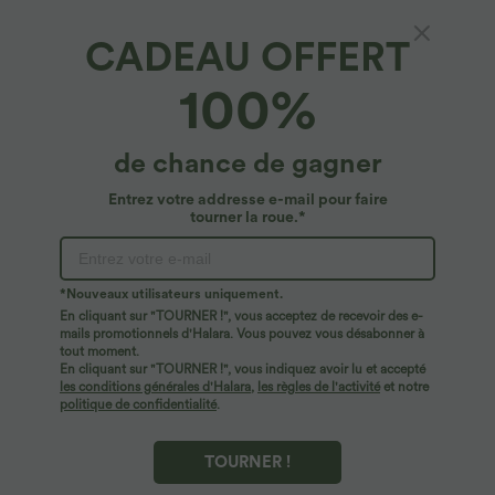
CADEAU OFFERT
$44.95 USD
$23.95 USD
$50.95 USD
100%
2 POUR 69,90€, 3 POUR 99,90€
Offres limitées ！
Pantalon Tailleur Large Fluide Halara
Combinaison Casual Col en V Jambes
Flex™ Gaufré Taille Haute Poches
Large Plissée Manches Courtes Poche
+21
Latérales
Latérale Gaufrée Fluide
de chance de gagner
Entrez votre addresse e-mail pour faire
tourner la roue.*
*Nouveaux utilisateurs uniquement.
En cliquant sur "TOURNER !", vous acceptez de recevoir des e-
mails promotionnels d'Halara. Vous pouvez vous désabonner à
tout moment.
En cliquant sur "TOURNER !", vous indiquez avoir lu et accepté
les conditions générales d'Halara
,
les règles de l'activité
et notre
politique de confidentialité
.
TOURNER !