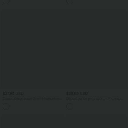
$27.95 USD
$25.95 USD
Caraco décontracté 2-en-1 froncé avec
Débardeur de yoga col rond froncé,
brassière intégrée bretelles réglables
tissu rafraîchissant - Protection UPF50+