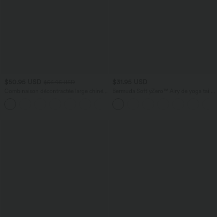
$50.95 USD
$31.95 USD
$56.95 USD
Combinaison décontractée large chinée
Bermuda SoftlyZero™ Airy de yoga taille
froncée bretelles ajustables avec poches
haute avec poches multiples et effet
+10
- Easy Peasy
frais InstantCool