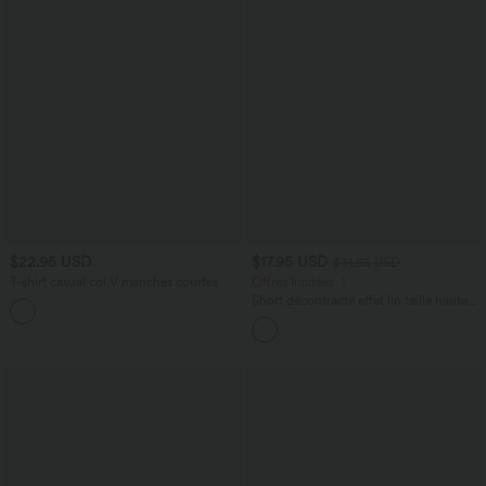
$22.95 USD
$17.95 USD
$31.95 USD
T-shirt casual col V manches courtes
Offres limitées ！
Short décontracté effet lin taille haute
+9
avec cordon de serrage et poches
latérales