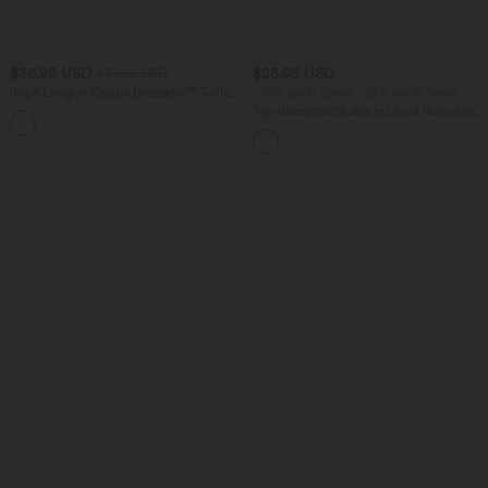
$36.95 USD
$25.95 USD
$39.95 USD
Jupe Longue Casual Breezeful™ Taille
-20% sur le 2ème, -25% sur le 3ème
Haute à Volants 2en1 Fluide Sèchement
Top décontracté dos nu à col licou avec
+8
Rapide Quotidien Maxi
lien dans le dos