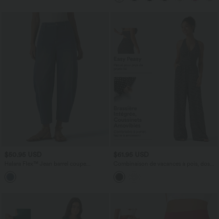
$50.95 USD
$61.95 USD
Halara Flex™ Jean barrel coupe
Combinaison de vacances à pois, dos
tonneau taille mi-haute avec poches
nu halter, coussinets amovibles, poches
et accès facile Easy Peasy