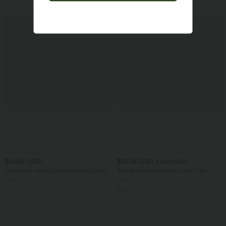
$61.95 USD
$31.95 USD
$33.95 USD
Jean large casual taille haute en lyocell
Blouse décontractée à col en V et
avec poches
manches courtes bouffantes