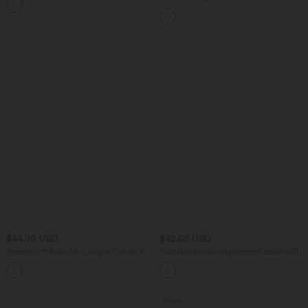
DayStretch avec poches zippées
$44.95 USD
$42.95 USD
Breezeful™ Robe Mi-Longue Col en V
Pantalon tailleur légèrement évasé taille
Manches Courtes Poche Latérale Nouée
haute avec poches arrière Halara Flex™
+8
au Dos Séchage Rapide
Promo