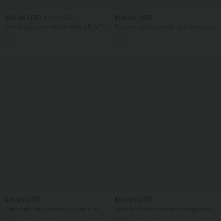
$56.95 USD
$56.95 USD
$61.95 USD
Jean baggy asymétrique Halara Flex™
Pantalon tailleur ample, taille moyenne,
taille haute effet délavé avec poches
coupe barrel, à poches
$31.95 USD
$50.95 USD
Débardeur décontracté à col en U et
Jean droit décontracté croisé gainant
brassière intégrée
taille haute avec poches Halara Flex™