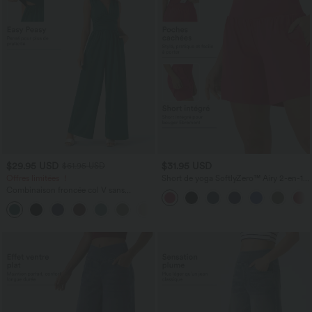
$29.95 USD
$31.95 USD
$61.95 USD
Offres limitées ！
Short de yoga SoftlyZero™ Airy 2-en-1
taille très haute avec poches et effet frais
Combinaison froncée col V sans
InstantCool 17,5 cm
manches avec poches - Easy Peasy
+7