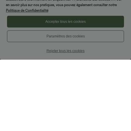
en savoir plus sur nos pratiques, vous pouvez également consulter notre
Politique de Confidentialité
Accepter tous les cookies
Paramètres des cookies
Rejeter tous les cookies
$56.95 USD
$42.95 USD
Robe nuisette courte décontractée à
Robe Casual Débardeur Longue Fluide
volants, dos nu croisé, empiècement en
Fendue Dos Nu à Col en U
résille, brassière intégrée et poches
Pantalons