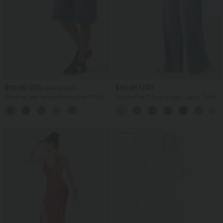
$39.95 USD
$50.95 USD
$42.95 USD
Short en jean ample Halara Flex™ taille
Halara Flex™ Jean Large Casual Taille
haute croisé gainant décontracté avec
Haute Poches Multiples Tricot
poches
Extensible Délavé
Promo