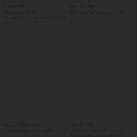
$25.95 USD
$61.95 USD
Offres bonus $20.13 USD
Robe de travail mi-longue fluide
gainante à manches chauve-souris avec
T-shirt décontracté col bateau manches
poches
courtes coton
Promo
$25.95 USD
$50.95 USD
$27.95 USD
DayStretch Jupe mini casual 2-en-1
-20% sur le 2ème, -25% sur le 3ème
bodycon plissée croisée taille haute
Pantalon cargo ajusté uni taille haute