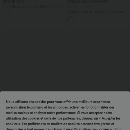
$33.95 USD
$29.95 USD
$61.95 USD
Short de yoga 2-en-1 SoftlyZero™ Airy
Offres limitées ！
taille très haute effet frais InstantCool
Combinaison tailleur col bateau sans
+10
22,8 cm avec poches
manches à rayures et nœuds sur les
côtés effet frais InstantCool avec
poches, accès facile Easy Peasy
Nous utilisons des cookies pour vous offrir une meilleure expérience,
personnaliser le contenu et les annonces, activer les fonctionnalités des
médias sociaux et analyser notre performance. Si vous acceptez notre
$50.95 USD
$61.95 USD
utilisation des cookies et celle de nos partenaires, cliquez sur « Accepter les
Halara Flex™ Jean bootcut décontracté
Halara Flex™ Jean droit coloré taille
extensible délavé taille haute à poches
basse avec poches
cookies ». Les préférences en matière de cookies peuvent être gérées et
+5
multiples
désactivées à tout moment en cliquant sur « Paramètres des cookies ». Pour