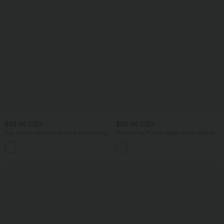
$33.95 USD
$50.95 USD
Top casual relaxed col rond à manches
Halara Flex™ Jean large fluide délavé
chauve-souris
taille haute à rayures avec poches
+1