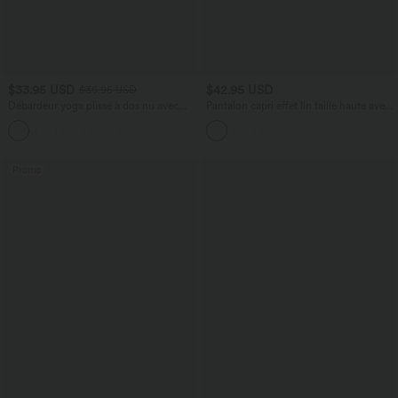
$33.95 USD
$42.95 USD
$36.95 USD
Débardeur yoga plissé à dos nu avec
Pantalon capri effet lin taille haute avec
bretelles croisées et séchage rapide
poches zippées
Promo