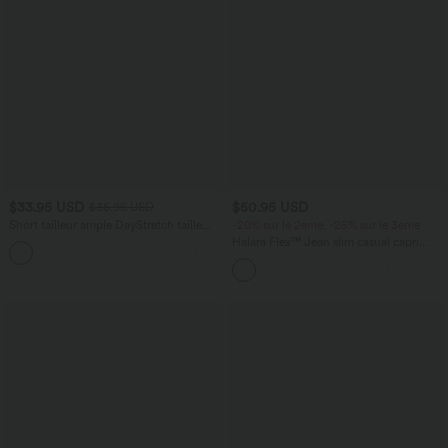
$33.95 USD
$50.95 USD
$36.95 USD
Short tailleur ample DayStretch taille
-20% sur le 2ème, -25% sur le 3ème
haute 17,5 cm avec poches
Halara Flex™ Jean slim casual capri
+4
taille haute avec fentes et poches