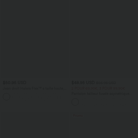
$50.95 USD
$48.95 USD
$56.95 USD
Jean droit Halara Flex™ à taille haute,
2 POUR 69,90€, 3 POUR 99,90€
poches multiples, effet délavé et tissu
Pantalon tailleur fuselé asymétrique
+3
extensible
taille moyenne Halara Flex™ DayStretch
avec poches
Promo