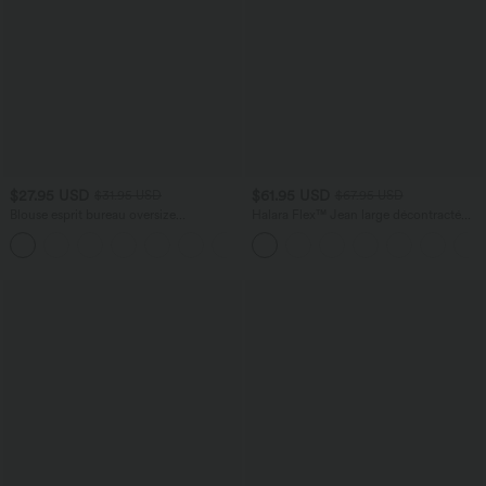
$27.95 USD
$61.95 USD
$31.95 USD
$67.95 USD
Blouse esprit bureau oversize
Halara Flex™ Jean large décontracté
défroissage facile, col V et manches
taille haute gainant avec poches
+1
courtes