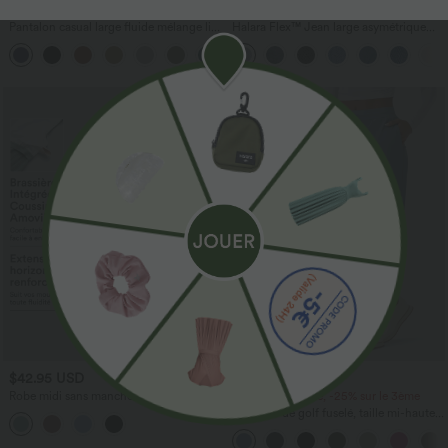
$33.95 USD
$56.95 USD
$39.95 USD
$61.95 USD
Pantalon casual large fluide mélange lin
Halara Flex™ Jean large asymétrique
taille haute avec cordon de serrage et
taille basse avec bouton, fermeture
+5
poches
éclair et poches multiples, délavé et
extensible en maille
Promo
$42.95 USD
$44.95 USD
Robe midi sans manches à encolure
-20% sur le 2ème, -25% sur le 3ème
arrondie avec coussinets amovibles et
Pantalon de golf fuselé, taille mi-haute,
ourlet à volants
cordon, ourlet courbé, séchage rapide,
avec poches—UPF40+