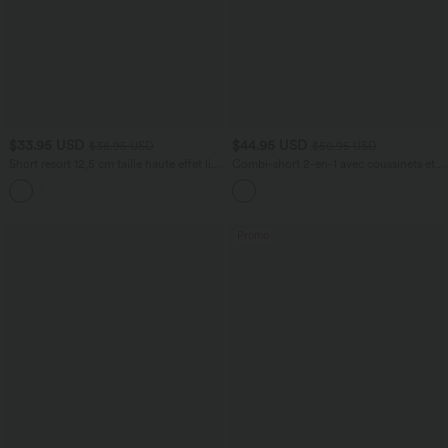
$33.95 USD
$44.95 USD
$36.95 USD
$50.95 USD
Short resort 12,5 cm taille haute effet lin
Combi-short 2-en-1 avec coussinets et
avec ourlet roulotté et poches
poches - Édition Easy Peasy
Promo