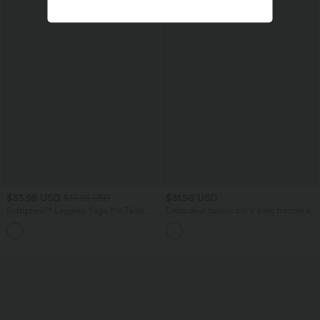
$33.95 USD
$31.95 USD
$36.95 USD
Softlyzero™ Legging Yoga 7/8 Taille
Débardeur tailleur col V avec fronces et
Haute avec Poche au Dos Découpe
brassière intégrée
Croisée et Dentelle Contrastante