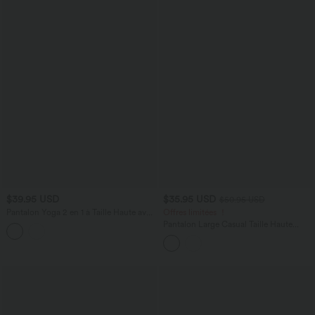
$39.95 USD
$35.95 USD
$50.95 USD
Pantalon Yoga 2 en 1 à Taille Haute avec
Offres limitées ！
Cordon de Serrage Maille Contrastée
Pantalon Large Casual Taille Haute
Fendu Poche Latérale et Jambes
Boutonnés Fermeture Éclair Plissé
Amples et Fluides
Poches Latérales Ourlet Fendu