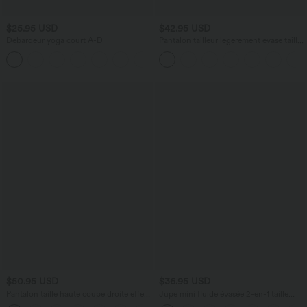
$25.95 USD
$42.95 USD
Débardeur yoga court A-D
Pantalon tailleur légèrement évasé taille
haute avec poches arrière Halara Flex™
+6
$50.95 USD
$36.95 USD
Pantalon taille haute coupe droite effet
Jupe mini fluide évasée 2-en-1 taille
lin avec poches
haute à cordon, empiècements en mesh