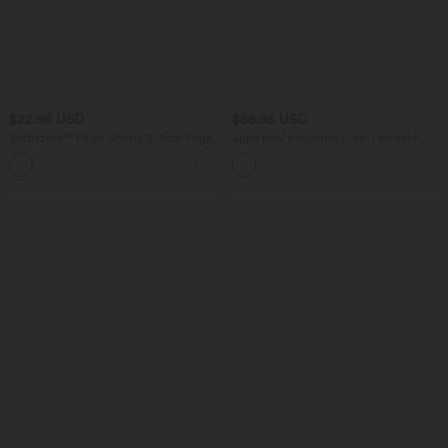
$22.95 USD
$56.95 USD
Softlyzero™ Plush Shorts 12,5cm Yoga
Jupe mini moulante 2-en-1 en daim
Taille Haute Croisés Froncés
pour soirée, ourlet à franges croisé, taille
haute — version longue