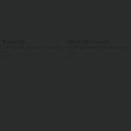
$25.95 USD
$39.95 USD
$42.95 USD
Short de yoga SoftlyZero™ Airy taille
Top de sport yoga une épaule séchage
haute froncé effet frais InstantCool 7,5
rapide ourlet arrondi asymétrique
+11
cm avec poches
manches longues avec trous pouces -
Brassière intégrée