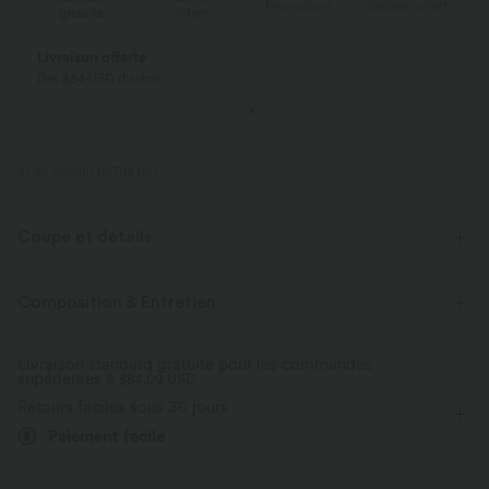
ert
Promotions
Cadeau offert
gratuite
différé
Livraison offerte
Dès $84 USD d'achat
ID de produit 02704350
Coupe et détails
Short intégré
Taille plate
Yoga et Pilates
Mini
Composition & Entretien
Taille haute
Trapèze
Élasticité quatre directions
Livraison standard gratuite pour les commandes
supérieures à
Trapèze
$84.09 USD
Retours faciles sous 30 jours
Paiement facile