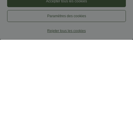
Accepter tous les cookies
Paramètres des cookies
Rejeter tous les cookies
$50.95 USD
$25.95 USD
Legging 7/8 en denim gainant taille
Brassière de sport chinée maintien
haute effet push-up Halara Flex™ avec
modéré, dos nu croisé et soutien-gorge
poches
intégré
Promo
-44%