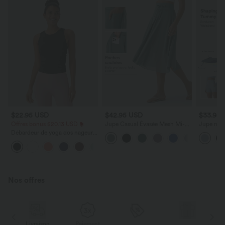
$22.95 USD
$42.95 USD
$33.95
Offres bonus $20.13 USD
Jupe Casual Évasée Mesh Mi-
Jupe mini
Longue Fuide 2 en 1 Contrastée
plat taill
Débardeur de yoga dos nageur
Taille Haute Cordon Poche
froncé col rond
Latérale
+2
Nos offres
Livraison
Paiement