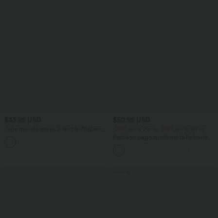
$33.95 USD
$50.95 USD
Jupe mini de tennis 2-en-1 SoftlyZero™
-20% sur le 2ème, -25% sur le 3ème
Airy taille haute gainant effet frais
Pantalon cargo ajusté uni taille haute
InstantCool avec poches, protection
DayStretch avec poches zippées
solaire UPF50+
Promo