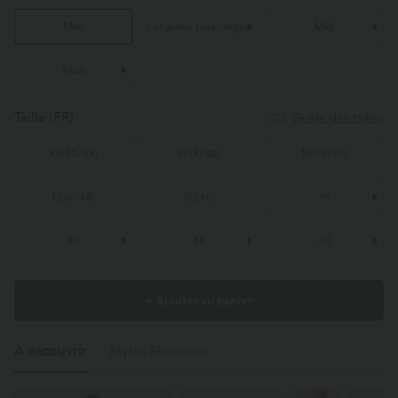
Mini
Longueur plus longue
Midi
Maxi
Taille
(FR)
Guide des tailles
XS
(
32/34
)
S
(
34/36
)
M
(
38/40
)
L
(
42/44
)
XL
(
46
)
1X
2X
3X
4X
+ Ajouter au panier
À découvrir
Styles Similaires