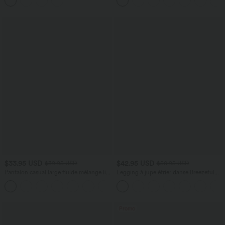
$33.95 USD
$42.95 USD
$39.95 USD
$50.95 USD
Pantalon casual large fluide mélange lin
Legging à jupe étrier danse Breezeful™
taille haute avec cordon de serrage et
2-en-1 taille haute plissé résille
+5
poches
contrastante séchage rapide avec
poches
Promo