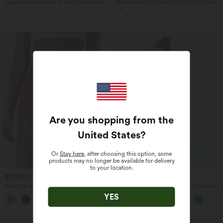
Jupe de tennis mini 2-en-1 quotidienne
Robe resort mini dos nu à col licou avec
SoftlyZero™ Airy avec croisement,
lien noué dans le dos et poches
+25
poche latérale et effet frais InstantCool,
Lucid, protection solaire UPF50+
Are you shopping from the
United States
?
Or
Stay here
, after choosing this option, some
products may no longer be available for delivery
to your location.
$27.95 USD
$44.95 USD
Short de yoga 2-en-1 SoftlyZero™ Airy
Robe moulante SoftlyZero™ Airy fendue
croisé taille haute 7,5 cm effet frais
à effet frais InstantCool, brassière
YES
+11
InstantCool avec poches
intégrée, dos nu croisé à lacets,
légèrement plissée pour invitée de
mariage et demoiselle d'honneur