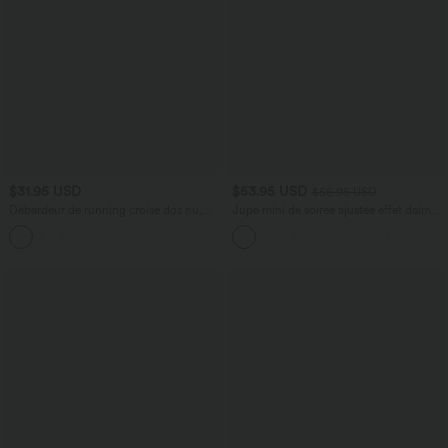
$31.95 USD
$53.95 USD
$56.95 USD
Débardeur de running croisé dos nu,
Jupe mini de soirée ajustée effet daim
brassière intégrée — version longue —
taille haute croisée 2-en-1 à franges
bonnets A à D