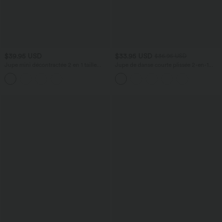
$39.95 USD
$33.95 USD
$36.95 USD
Jupe mini décontractée 2 en 1 taille
Jupe de danse courte plissée 2-en-1
haute en maille ajourée avec poches —
Breezeful™ taille haute séchage rapide
longueur allongée
avec ourlet asymétrique et poches –
Version longue