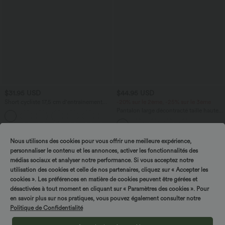
$31.95 USD
$44.95 USD
Short cycliste 17,5 cm d'entraînement
-20% sur le 2ème, -25% sur le 3ème
gainant taille haute avec poches Halara
Pantalon large décontracté taille haute
+10
UltraSculpt™
gaufré imprimé léopard avec poches
Nous utilisons des cookies pour vous offrir une meilleure expérience,
personnaliser le contenu et les annonces, activer les fonctionnalités des
médias sociaux et analyser notre performance. Si vous acceptez notre
utilisation des cookies et celle de nos partenaires, cliquez sur « Accepter les
cookies ». Les préférences en matière de cookies peuvent être gérées et
désactivées à tout moment en cliquant sur « Paramètres des cookies ». Pour
en savoir plus sur nos pratiques, vous pouvez également consulter notre
Politique de Confidentialité