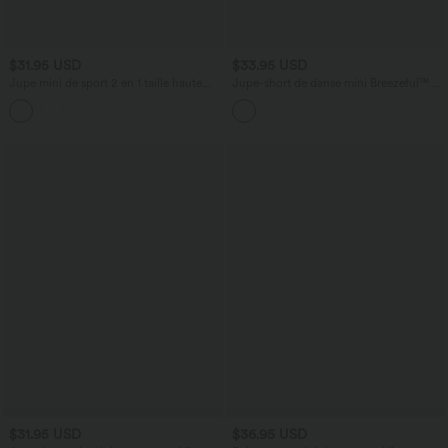
$31.95 USD
$33.95 USD
Jupe mini de sport 2 en 1 taille haute
Jupe-short de danse mini Breezeful™ à
ventre plat en maille contrastée avec
taille haute, plissée, 2-en-1, avec poches
poches
latérales et arrière, ourlet asymétrique et
séchage rapide
$31.95 USD
$36.95 USD