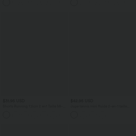
+5
contrastant, avec poche, version plus
longue
$31.95 USD
$42.95 USD
Shorts Running 7,5cm 2 en1 Taille Mi-
Jupe tennis mini fluide 2-en-1 taille
Haute Cordon de Serrage Empiècement
haute imprimé léopard avec liens
+2
Mesh Contrastant
latéraux et poche