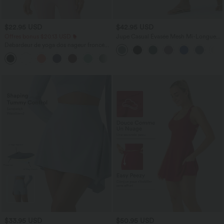
$22.95 USD
$42.95 USD
Offres bonus $20.13 USD
Jupe Casual Évasée Mesh Mi-Longue
Fuide 2 en 1 Contrastée Taille Haute
Débardeur de yoga dos nageur froncé
Cordon Poche Latérale
col rond
+2
$33.95 USD
$50.95 USD