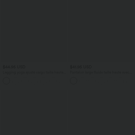
$44.95 USD
$41.95 USD
Legging yoga ajusté cargo taille haute
Pantalon large fluide taille haute avec
DayStretch avec poches
cordon de serrage, poches latérales et
+3
aspect lin