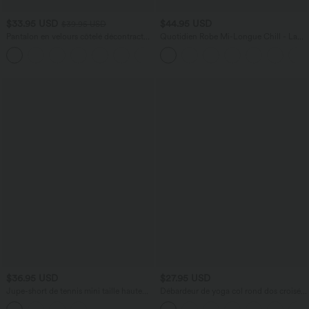
$33.95 USD
$44.95 USD
$39.95 USD
Pantalon en velours côtelé décontracté
Quotidien Robe Mi-Longue Chill - La
taille moyenne avec poches latérales
Land
+6
$36.95 USD
$27.95 USD
Jupe-short de tennis mini taille haute
Débardeur de yoga col rond dos croisé à
croisée imprimé léopard avec poches
ourlet croisé