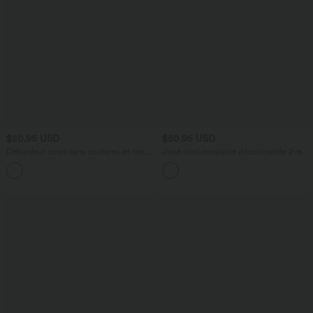
$20.95 USD
$50.95 USD
Débardeur court sans coutures en tissu
Jupe mini moulante décontractée 2-en-
gaufré OneForm Seamless Flow
1 effet daim taille haute à franges