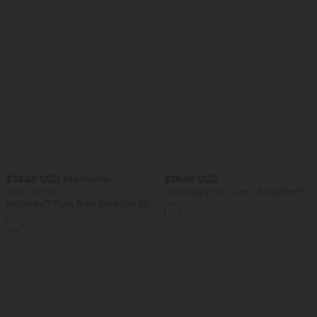
$35.95 USD
$36.95 USD
$50.95 USD
Offres limitées ！
Jupe de golf mini 2-en-1 SoftlyZero™
Airy taille haute croisée à effet frais
Softlyzero™ Plush Robe Sport Dos Nu -
InstantCool avec ourlet en dentelle et
Édition Easy Peasy
poches, protection solaire UPF50+
+29