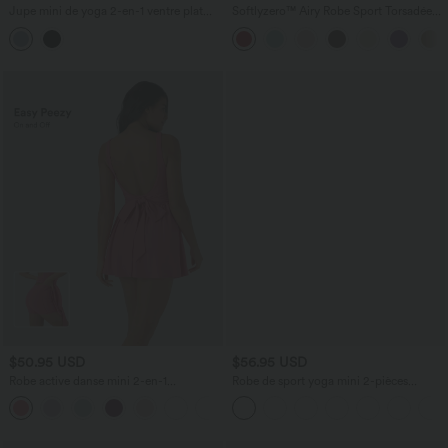
Jupe mini de yoga 2-en-1 ventre plat
Softlyzero™ Airy Robe Sport Torsadée
taille haute avec poches
Dos Nu Édition Easy Peasy
$50.95 USD
$56.95 USD
Robe active danse mini 2-en-1
Robe de sport yoga mini 2-pièces
Breezeful™ dos nu avec liens dos
SoftlyZero™ Plush à découpes avec
séchage rapide et poche latérale -
poche A-C
Édition Easy Peasy