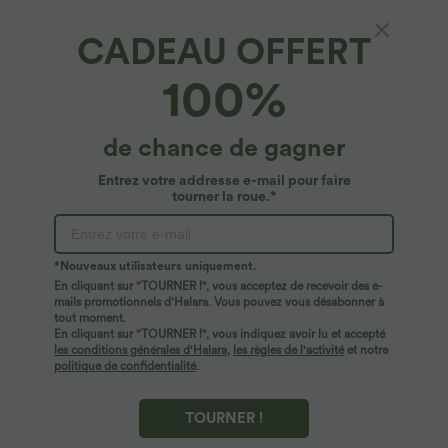
CADEAU OFFERT
Jupe Casual Évasée Fluide 2 en 1 en Maille
100%
Contrastée Taille Haute Cordon de Serrage
Poche Latérale
4.8
(
1568
)
de chance de gagner
$36.95 USD
Entrez votre addresse e-mail pour faire
tourner la roue.*
*Nouveaux utilisateurs uniquement.
En cliquant sur "TOURNER !", vous acceptez de recevoir des e-
mails promotionnels d'Halara. Vous pouvez vous désabonner à
tout moment.
En cliquant sur "TOURNER !", vous indiquez avoir lu et accepté
les conditions générales d'Halara
,
les règles de l'activité
et notre
politique de confidentialité
.
TOURNER !