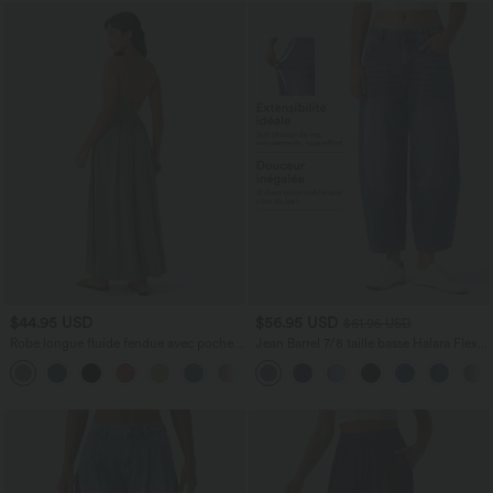
$44.95 USD
$56.95 USD
$61.95 USD
Robe longue fluide fendue avec poches
Jean Barrel 7/8 taille basse Halara Flex™
latérales, dos nu et effet torsadé
avec poches zippées
+8