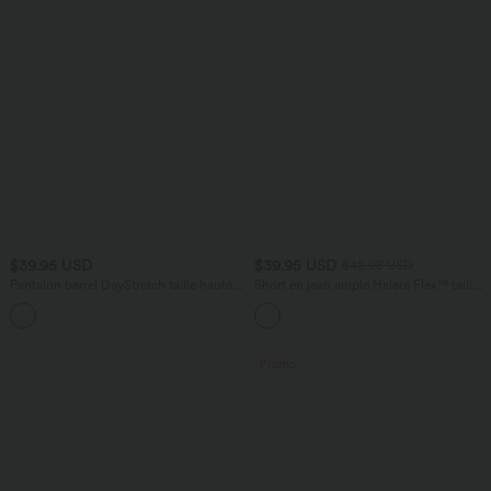
$39.95 USD
$39.95 USD
$42.95 USD
Pantalon barrel DayStretch taille haute
Short en jean ample Halara Flex™ taille
avec poches
haute croisé gainant décontracté avec
+5
poches
Promo