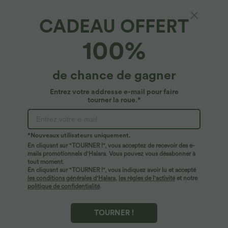
CADEAU OFFERT
100%
de chance de gagner
Entrez votre addresse e-mail pour faire
tourner la roue.*
Oops!
Nous ne semblons pas pouvoir trouver la page que
*Nouveaux utilisateurs uniquement.
vous recherchez.
En cliquant sur "TOURNER !", vous acceptez de recevoir des e-
mails promotionnels d'Halara. Vous pouvez vous désabonner à
tout moment.
Acheter plus
En cliquant sur "TOURNER !", vous indiquez avoir lu et accepté
les conditions générales d'Halara
,
les règles de l'activité
et notre
politique de confidentialité
.
TOURNER !