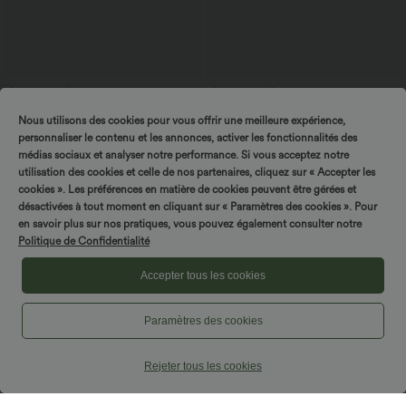
$16.95 USD
$33.95 USD
Offres bonus $14.52 USD
Top casual relaxed col rond à manches
Nous utilisons des cookies pour vous offrir une meilleure expérience,
chauve-souris
Short type boxer taille haute très
extensible et doux pour la détente
personnaliser le contenu et les annonces, activer les fonctionnalités des
médias sociaux et analyser notre performance. Si vous acceptez notre
utilisation des cookies et celle de nos partenaires, cliquez sur « Accepter les
cookies ». Les préférences en matière de cookies peuvent être gérées et
désactivées à tout moment en cliquant sur « Paramètres des cookies ». Pour
en savoir plus sur nos pratiques, vous pouvez également consulter notre
Politique de Confidentialité
Accepter tous les cookies
Paramètres des cookies
Rejeter tous les cookies