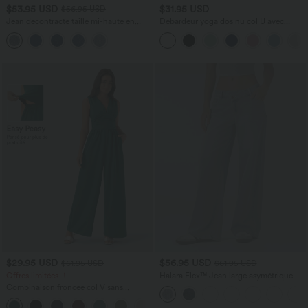
$53.95 USD
$31.95 USD
$56.95 USD
Jean décontracté taille mi-haute en
Débardeur yoga dos nu col U avec
lyocell drapé avec cordon de serrage et
bretelles croisées, ourlet arrondi et effet
poches
frais InstantCool, protection solaire
UPF50+
$29.95 USD
$56.95 USD
$61.95 USD
$61.95 USD
Offres limitées ！
Halara Flex™ Jean large asymétrique
taille basse avec bouton, fermeture
Combinaison froncée col V sans
éclair et poches multiples, délavé et
manches avec poches - Easy Peasy
extensible en maille
+7