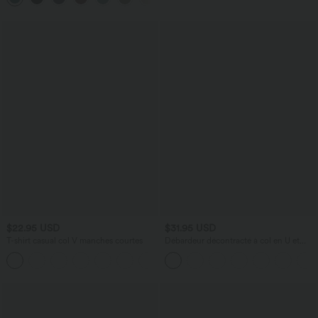
$22.95 USD
$31.95 USD
T-shirt casual col V manches courtes
Débardeur décontracté à col en U et
brassière intégrée
+9