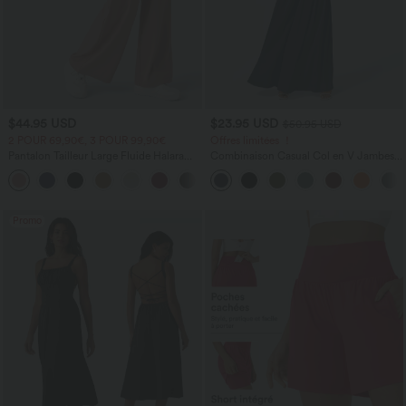
$44.95 USD
$23.95 USD
$50.95 USD
2 POUR 69,90€, 3 POUR 99,90€
Offres limitées ！
Pantalon Tailleur Large Fluide Halara
Combinaison Casual Col en V Jambes
Flex™ Gaufré Taille Haute Poches
Large Plissée Manches Courtes Poche
+21
Latérales
Latérale Gaufrée Fluide
Promo