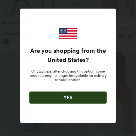
$44.95 USD
$31.95 USD
-20% sur le 2ème, -25% sur le 3ème
Short de yoga SoftlyZero™ Airy 2-en-1
taille très haute avec poches et effet frais
Robe fluide midi de villégiature sans
InstantCool 17,5 cm
manches, encolure carrée, dos nu croisé,
fronces et soutien-gorge intégré
Are you shopping from the
United States
?
Or
Stay here
, after choosing this option, some
products may no longer be available for delivery
to your location.
YES