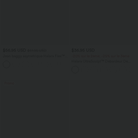
$56.95 USD
$36.95 USD
$61.95 USD
Jean baggy asymétrique Halara Flex™
-20% sur le 2ème, -25% sur le 3ème
taille haute effet délavé avec poches
Halara UltraSculpt™ Débardeur De
Course à Col en U Dos Nu Ourlet
Incurvé Croisé
Promo