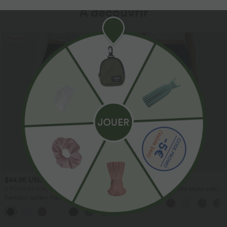
À découvrir
Promo
$44.95 USD
$41.95 USD
2 POUR 69,90€, 3 POUR 99,90€
Pantalon large fluide taille haute avec
cordon de serrage, poches latérales et
Pantalon tailleur Halara Flex™
aspect lin
DayStretch coupe droite taille haute
+23
avec poches