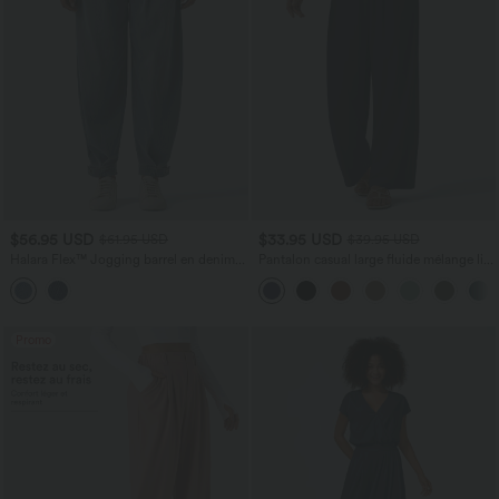
$56.95 USD
$33.95 USD
$61.95 USD
$39.95 USD
Halara Flex™ Jogging barrel en denim
Pantalon casual large fluide mélange lin
taille mi-haute avec poches
taille haute avec cordon de serrage et
poches
Promo