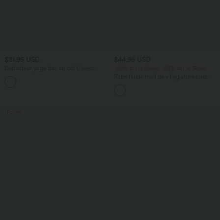
$31.95 USD
$44.95 USD
Débardeur yoga dos nu col U avec
-20% sur le 2ème, -25% sur le 3ème
bretelles croisées, ourlet arrondi et effet
Robe fluide midi de villégiature sans
frais InstantCool, protection solaire
manches, encolure carrée, dos nu croisé,
UPF50+
fronces et soutien-gorge intégré
Promo