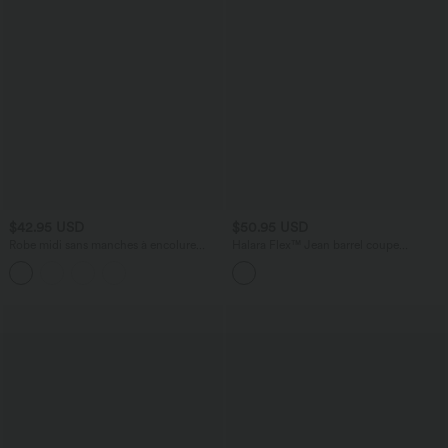
$42.95 USD
$50.95 USD
Robe midi sans manches à encolure
Halara Flex™ Jean barrel coupe
arrondie avec coussinets amovibles et
tonneau taille mi-haute avec poches
ourlet à volants