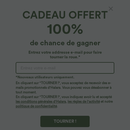
CADEAU OFFERT
Halara DayStretch*
100%
Legging yoga évasé croisé taille haute
DayStretch
4.9
(
9093
)
de chance de gagner
$31.95 USD
2 POUR 49,90€, 4 POUR 98,90€
Entrez votre addresse e-mail pour faire
tourner la roue.*
*Nouveaux utilisateurs uniquement.
En cliquant sur "TOURNER !", vous acceptez de recevoir des e-
mails promotionnels d'Halara. Vous pouvez vous désabonner à
tout moment.
En cliquant sur "TOURNER !", vous indiquez avoir lu et accepté
les conditions générales d'Halara
,
les règles de l'activité
et notre
politique de confidentialité
.
TOURNER !