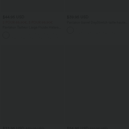
$44.95 USD
$39.95 USD
2 POUR 69,90€, 3 POUR 99,90€
Pantalon barrel DayStretch taille haute
avec poches
Pantalon Tailleur Large Fluide Halara
Flex™ Gaufré Taille Haute Poches
+21
Latérales
$33.95 USD
$56.95 USD
$39.95 USD
$61.95 USD