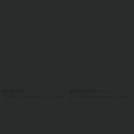
$31.95 USD
$39.95 USD
$42.95 USD
Short de yoga SoftlyZero™ Airy 2-en-1
Short en jean ample Halara Flex™ taille
taille très haute avec poches et effet frais
haute croisé gainant décontracté avec
+23
InstantCool 17,5 cm
poches