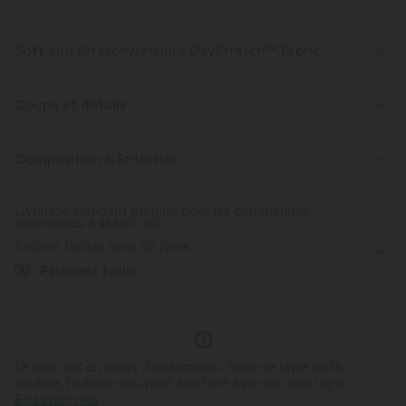
Soft and Stretchy, Halara DayStretch™ Fabric
Feel-good comfort that's soft, stretchy, and breathable enough for any
activity.
Coupe et détails
Extensible dans les 4 sens
Tissu respirant
Taille croisée
Croisé
Yoga et Pilates
Longueur sol
Composition & Entretien
Taille haute
Évasé
Haute élasticité
Tissu doux
Évacue l’humidité
Livraison standard gratuite pour les commandes
supérieures à
Élasticité quatre directions
$84.09 USD
Coupe ajustée
Confort stretch 4 directions
Défroissage facile
Retours faciles sous 30 jours
Extensibilité x2 à l’horizontale et x1,6 à la
Infroissable et facile d'en
verticale.
Paiement facile
Pour des mouvements faciles et un confort
Reste impeccable toute la jour
durable
entretien particulier.
Le logo est en cours d’intégration. Selon le style ou la
couleur, l’article reçu peut être livré avec ou sans logo.
En savoir plus