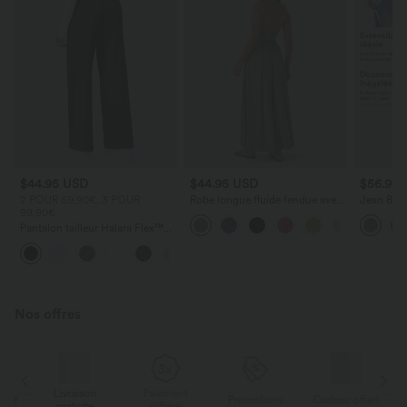
$44.95 USD
$44.95 USD
$56.95
2 POUR 69,90€, 3 POUR
Robe longue fluide fendue avec
Jean Barre
99,90€
poches latérales, dos nu et effet
Halara Fl
torsadé
zippées
Pantalon tailleur Halara Flex™
DayStretch coupe droite taille
+23
haute avec poches
Nos offres
Livraison
Paiement
ert
Promotions
Cadeau offert
gratuite
différé