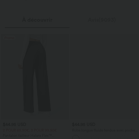
À découvrir
Avis(9093)
Promo
$44.95 USD
$44.95 USD
2 POUR 69,90€, 3 POUR 99,90€
Robe longue fluide fendue avec poches
latérales, dos nu et effet torsadé
Pantalon tailleur Halara Flex™