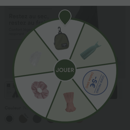
Couleur
Noir
New