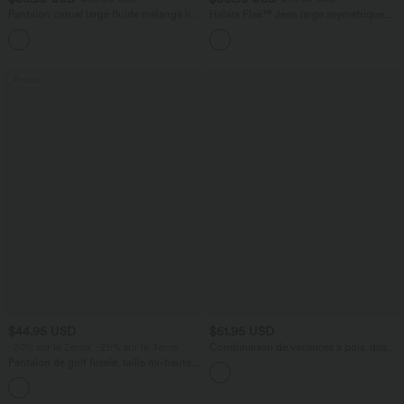
Pantalon casual large fluide mélange lin
Halara Flex™ Jean large asymétrique
taille haute avec cordon de serrage et
taille basse avec bouton, fermeture
+5
poches
éclair et poches multiples, délavé et
extensible en maille
Promo
$44.95 USD
$61.95 USD
-20% sur le 2ème, -25% sur le 3ème
Combinaison de vacances à pois, dos
nu halter, coussinets amovibles, poches
Pantalon de golf fuselé, taille mi-haute,
et accès facile Easy Peasy
cordon, ourlet courbé, séchage rapide,
+2
avec poches—UPF40+