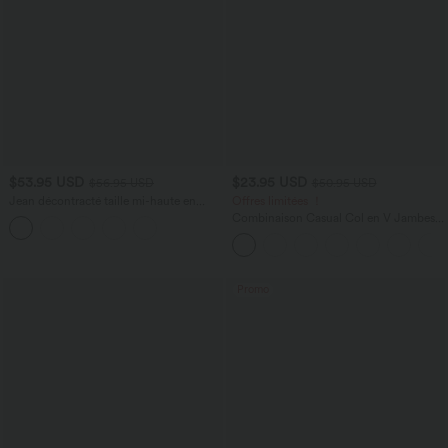
$53.95 USD
$23.95 USD
$56.95 USD
$50.95 USD
Jean décontracté taille mi-haute en
Offres limitées ！
lyocell drapé avec cordon de serrage et
Combinaison Casual Col en V Jambes
poches
Large Plissée Manches Courtes Poche
Latérale Gaufrée Fluide
Promo