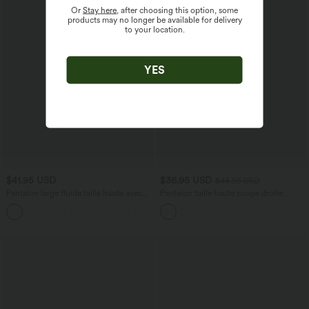
Or
Stay here
, after choosing this option, some
products may no longer be available for delivery
to your location.
YES
$41.95 USD
$36.95 USD
$44.95 USD
Pantalon large fluide taille haute avec
Pantalon taille haute coupe droite
cordon de serrage, poches latérales et
DayStretch avec poches
+15
aspect lin