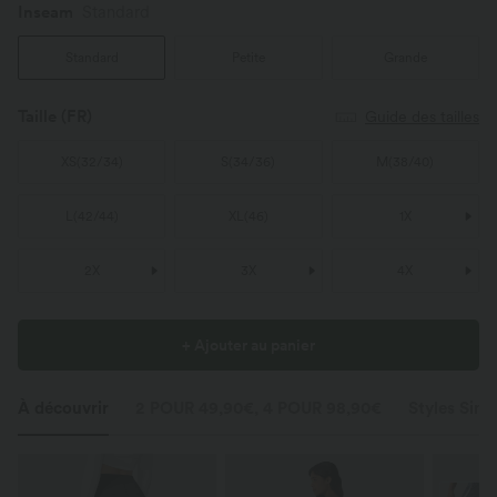
Inseam️
Standard
Standard
Petite
Grande
Taille
(FR)
Guide des tailles
XS
(
32/34
)
S
(
34/36
)
M
(
38/40
)
L
(
42/44
)
XL
(
46
)
1X
2X
3X
4X
+ Ajouter au panier
À découvrir
2 POUR 49,90€, 4 POUR 98,90€
Styles Simil