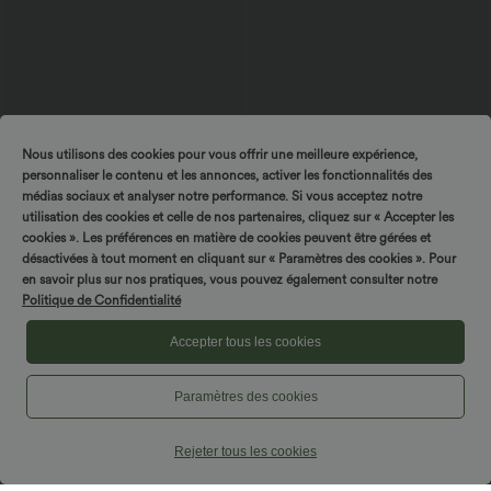
Nous utilisons des cookies pour vous offrir une meilleure expérience,
$50.95 USD
$44.95 USD
personnaliser le contenu et les annonces, activer les fonctionnalités des
Halara Flex™ Jean Large Casual Taille
Robe moulante SoftlyZero™ Airy fendue
médias sociaux et analyser notre performance. Si vous acceptez notre
Haute Poches Multiples Tricot
à effet frais InstantCool, brassière
+2
Extensible Délavé
intégrée, dos nu croisé à lacets,
utilisation des cookies et celle de nos partenaires, cliquez sur « Accepter les
légèrement plissée pour invitée de
cookies ». Les préférences en matière de cookies peuvent être gérées et
mariage et demoiselle d'honneur
désactivées à tout moment en cliquant sur « Paramètres des cookies ». Pour
en savoir plus sur nos pratiques, vous pouvez également consulter notre
Politique de Confidentialité
Accepter tous les cookies
Paramètres des cookies
Rejeter tous les cookies