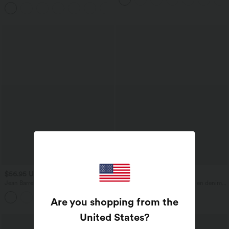
DayStretch coupe droite taille haute
+23
avec poches
$56.95 USD
$56.95 USD
$61.95 USD
$61.95 USD
Jean Barrel 7/8 taille basse Halara Flex™
Halara Flex™ Jogging barrel en denim
avec poches zippées
taille mi-haute avec poches
Are you shopping from the
United States
?