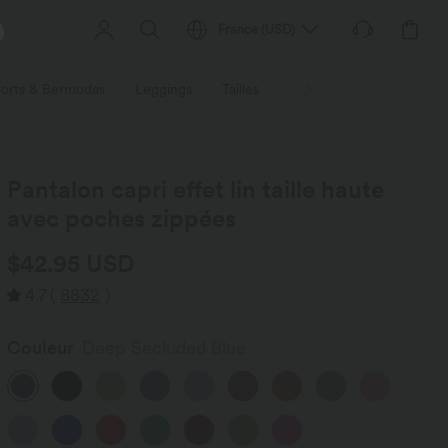
France
(
USD
)
orts & Bermudas
Leggings
Tailles
Activités / Utilités
Ti
Pantalon capri effet lin taille haute
avec poches zippées
$42.95 USD
4.7
(
8832
)
Couleur
Deep Secluded Blue