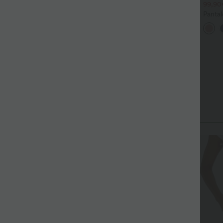
9,90€
le 3ème
99,90
antalon tailleur Halara Flex™
Pantalon de golf fuselé, taille
Pantal
ayStretch coupe droite taille
mi-haute, cordon, ourlet
Halara
+27
+6
aute avec poches
courbé, séchage rapide, avec
Haute
poches—UPF40+