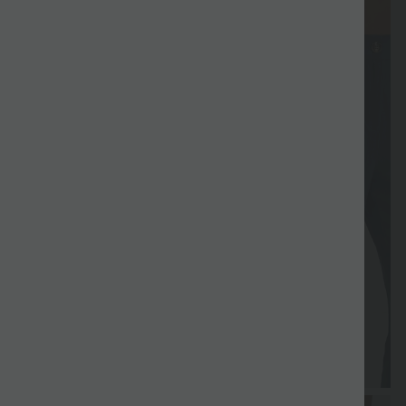
Cadeau offert
Promotions
Cadeau offe
gratuite
différé