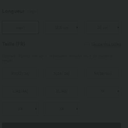
Longueur
capri
capri
12,5 cm
25 cm
Taille
(FR)
Guide des tailles
Conseil : Portez des sous-vêtements assortis pour un meilleur
rendu.
XS
(
32/34
)
S
(
34/36
)
M
(
38/40
)
L
(
42/44
)
XL
(
46
)
1X
2X
3X