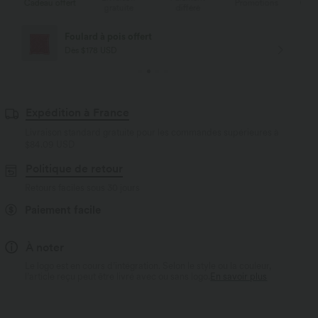
rt
Promotions
Cadeau offert
gratuite
différé
g
Livraison offerte
Dès $84 USD d'achat
Expédition à France
Livraison standard gratuite pour les commandes supérieures à
$84.09 USD
Politique de retour
Retours faciles sous 30 jours
Paiement facile
À noter
Le logo est en cours d’intégration. Selon le style ou la couleur,
l’article reçu peut être livré avec ou sans logo.
En savoir plus