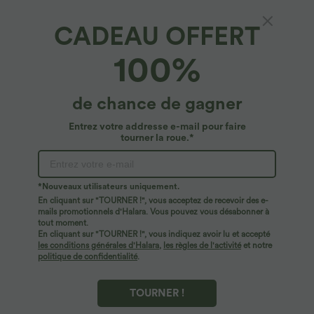
CADEAU OFFERT
100%
de chance de gagner
Entrez votre addresse e-mail pour faire
tourner la roue.*
*Nouveaux utilisateurs uniquement.
En cliquant sur "TOURNER !", vous acceptez de recevoir des e-
$31.95 USD
$56.95 USD
$33.95 USD
mails promotionnels d'Halara. Vous pouvez vous désabonner à
Blouse décontractée à col en V et
Jupe mini moulante 2-en-1 en daim
tout moment.
manches courtes bouffantes
pour soirée, ourlet à franges croisé, taille
En cliquant sur "TOURNER !", vous indiquez avoir lu et accepté
haute — version longue
les conditions générales d'Halara
,
les règles de l'activité
et notre
politique de confidentialité
.
TOURNER !