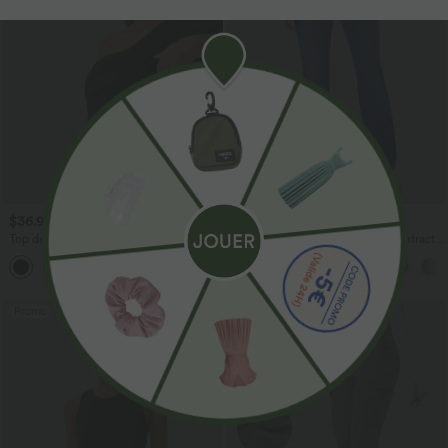
$36.95 USD
$50.95 USD
$39.95 USD
Top de sport yoga asymétrique à épaule
Halara Flex™ Jean bootcut décontracté
dénudée manches courtes ourlet arrondi
extensible délavé taille haute à poches
et coupe asymétrique à séchage rapide
multiples
– Soutien-gorge intégré
Promo