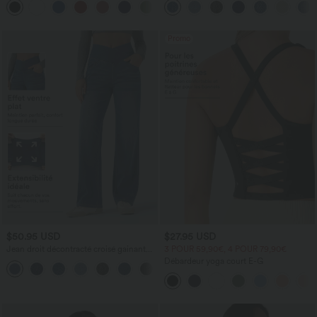
+8
Rapide Quotidien Maxi
latérales
Promo
$50.95 USD
$27.95 USD
Jean droit décontracté croisé gainant
3 POUR 59,90€, 4 POUR 79,90€
taille haute avec poches Halara Flex™
Débardeur yoga court E-G
+1