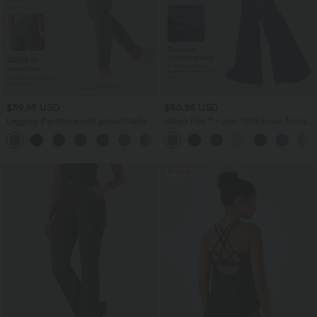
$39.95 USD
$50.95 USD
Legging d'entraînement gainant taille
Halara Flex™ - Jean Ultra Evasé Tricot
haute avec poches Halara UltraSculpt™
Extensible Lavé Poches Croisées Taille
+17
Haute
Promo