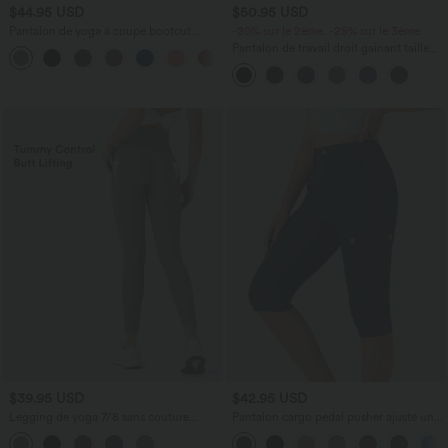
$44.95 USD
$50.95 USD
Pantalon de yoga à coupe bootcut
-20% sur le 2ème, -25% sur le 3ème
gainant taille haute avec poches Halara
Pantalon de travail droit gainant taille
+11
UltraSculpt™
haute avec poches Halara UltraSculpt™
$39.95 USD
$42.95 USD
Legging de yoga 7/8 sans couture
Pantalon cargo pedal pusher ajusté uni
Seamless gainant et sculptant à taille
taille haute DayStretch avec poches
haute
zippées