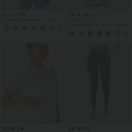
$20.95 USD
$15.95 USD
$31.95 USD
Débardeur casual froncé croisé col V
Offres limitées ！
Pantalon corsaire gainant taille haute à
ourlet asymétrique et séchage rapide
avec poches Breezeful™
$36.95 USD
$33.95 USD