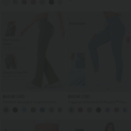
décontractée
$56.95 USD
$42.95 USD
Pantalon de yoga à coupe bootcut
Jogging taille haute Softlyzero™ Plush
gainant galbant taille haute avec effet
avec cordon de serrage et poches
+11
scrunch et poches Halara UltraSculpt™
latérales