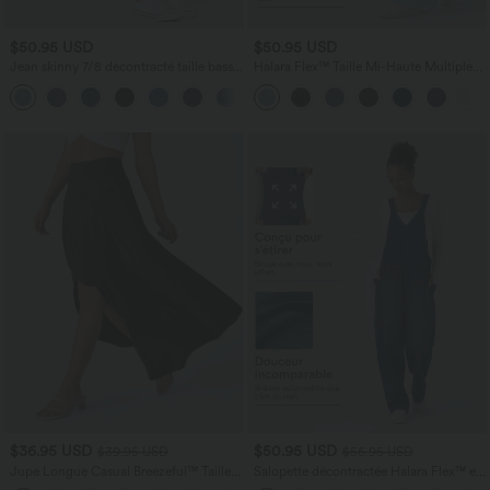
$50.95 USD
$50.95 USD
Jean skinny 7/8 décontracté taille basse
Halara Flex™ Taille Mi-Haute Multiples
Halara Flex™ avec poches zippées
Poches Jambe Droite Jean Cargo
Décontracté Extensible
$36.95 USD
$50.95 USD
$39.95 USD
$56.95 USD
Jupe Longue Casual Breezeful™ Taille
Salopette décontractée Halara Flex™ en
Haute à Volants 2en1 Fluide Sèchement
denim extensible délavé, col V et poches