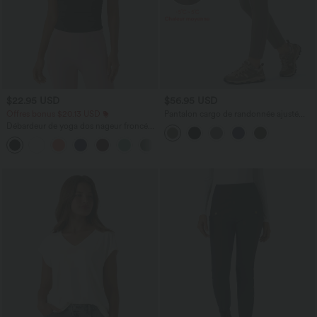
$22.95 USD
$56.95 USD
Offres bonus $20.13 USD
Pantalon cargo de randonnée ajusté
polaire taille haute avec poches
Débardeur de yoga dos nageur froncé
col rond
+2