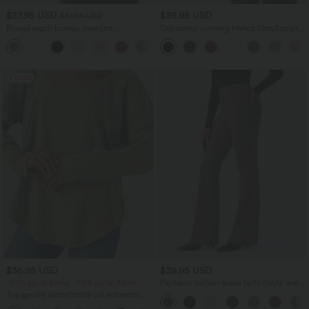
$27.95 USD
$39.95 USD
$31.95 USD
Blouse esprit bureau oversize
Débardeur running Halara UltraSculpt™
défroissage facile, col V et manches
col rond dos croisé bonnets E-G
+1
courtes
Promo
$36.95 USD
$39.95 USD
-20% sur le 2ème, -25% sur le 3ème
Pantalon tailleur évasé taille haute avec
poches Halara Flex™
Top gaufré décontracté col échancré
manches longues ourlet arrondi coupe