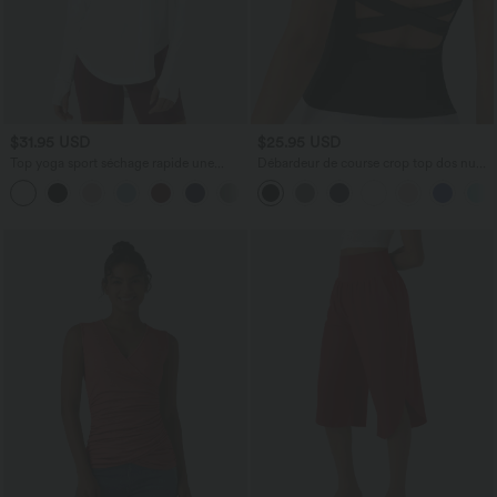
$31.95 USD
$25.95 USD
Top yoga sport séchage rapide une
Débardeur de course crop top dos nu
épaule manches longues trous pouces
col carré bretelles croisées Softlyzero™
ourlet arrondi haut-bas
Airy Cool Touch - longueur rallongée -
UPF50+