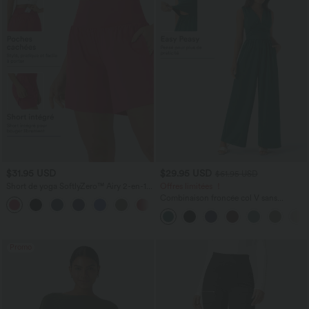
$31.95 USD
$29.95 USD
$61.95 USD
Short de yoga SoftlyZero™ Airy 2-en-1
Offres limitées ！
taille très haute avec poches et effet frais
Combinaison froncée col V sans
+23
InstantCool 17,5 cm
manches avec poches - Easy Peasy
Promo