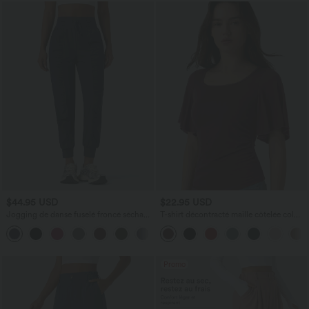
$44.95 USD
$22.95 USD
Jogging de danse fuselé froncé séchage
T-shirt décontracté maille côtelée col
rapide effet frais InstantCool taille haute
carré manches papillon froncé
avec cordon de serrage et poches,
protection solaire UPF40+
Promo