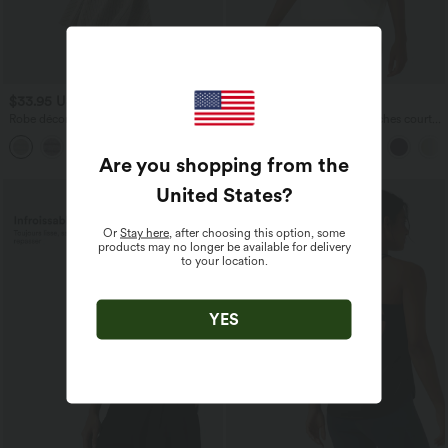
$33.95 USD
$25.95 USD
$36.95 USD
Robe décontractée mini évasée maille
Haut de sport col rond manches courtes
côtelée col V manches longues
effet frais InstantCool avec fronces,
+4
protection solaire UPF50+
Are you shopping from the
United States
?
Or
Stay here
, after choosing this option, some
products may no longer be available for delivery
to your location.
YES