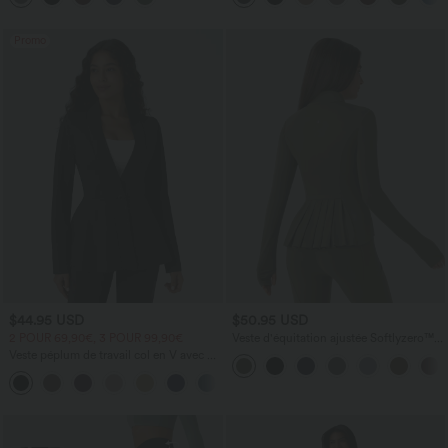
Promo
$44.95 USD
$50.95 USD
2 POUR 69,90€, 3 POUR 99,90€
Veste d'équitation ajustée Softlyzero™
avec col montant, passe-pouces,
Veste péplum de travail col en V avec un
poches, plis et fermeture éclair -
bouton
Protection UPF50+