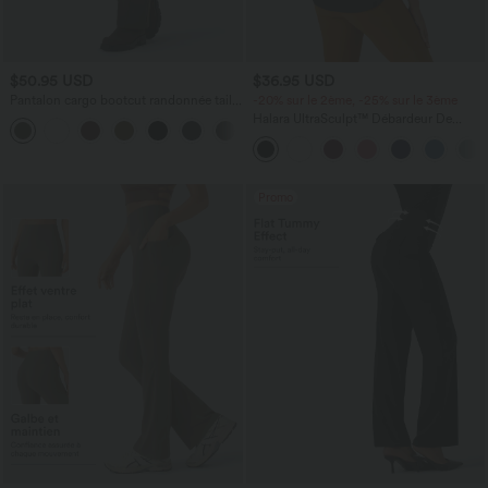
$50.95 USD
$36.95 USD
Pantalon cargo bootcut randonnée taille
-20% sur le 2ème, -25% sur le 3ème
moyenne DayStretch avec poches
Halara UltraSculpt™ Débardeur De
Course à Col en U Dos Nu Ourlet
Incurvé Croisé
Promo