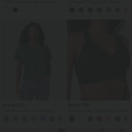
T-shirt casual 2-en-1 en dentelle col
Softlyzero™ Legging Unis Poches
rond à manches courtes
Croisées
$25.95 USD
$27.95 USD
Haut décontracté col V manches
Brassière de sport entraînement Halara
courtes froncé coupe décontractée
UltraSculpt™ soutien intermédiaire col V
+1
dos nageur bonnets A-C