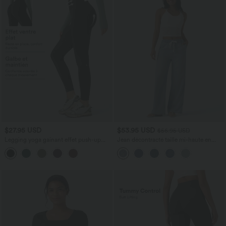
$27.95 USD
$53.95 USD
$56.95 USD
Legging yoga gainant effet push-up
Jean décontracté taille mi-haute en
taille moyenne sans couture OneForm
lyocell drapé avec cordon de serrage et
Seamless Flow
poches