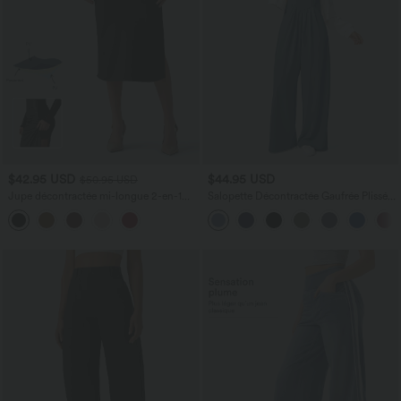
$42.95 USD
$44.95 USD
$50.95 USD
Jupe décontractée mi-longue 2-en-1
Salopette Décontractée Gaufrée Plissée
polaire tissu enduit gainante taille haute
Poches Multiples Avec Boutons Bretelles
avec fronces et ourlet arrondi
Réglables