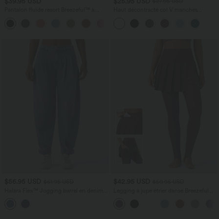
$39.95 USD
$25.95 USD
$27.95 USD
Pantalon fluide resort Breezeful™ à
Haut décontracté col V manches
séchage rapide, coupe fendue et effet
longues
+8
ventre plat
$56.95 USD
$42.95 USD
$61.95 USD
$50.95 USD
Halara Flex™ Jogging barrel en denim
Legging à jupe étrier danse Breezeful™
taille mi-haute avec poches
2-en-1 taille haute plissé résille
contrastante séchage rapide avec
poches