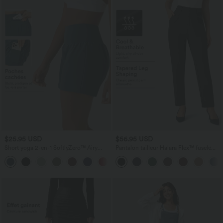
$25.95 USD
$56.95 USD
Short yoga 2-en-1 SoftlyZero™ Airy
Pantalon tailleur Halara Flex™ fuselé
effet frais InstantCool taille très haute
uni, taille haute, avec poches
+20
12,5 cm avec poches, longueur allongée