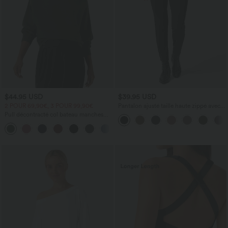
$44.95 USD
$39.95 USD
2 POUR 69,90€, 3 POUR 99,90€
Pantalon ajusté taille haute zippé avec
poches
Pull décontracté col bateau manches
chauve-souris
+1