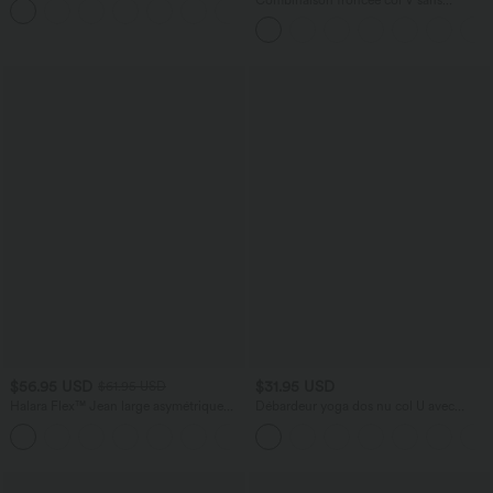
+9
manches avec poches - Easy Peasy
$56.95 USD
$31.95 USD
$61.95 USD
Halara Flex™ Jean large asymétrique
Débardeur yoga dos nu col U avec
taille basse avec bouton, fermeture
bretelles croisées, ourlet arrondi et effet
+5
éclair et poches multiples, délavé et
frais InstantCool, protection solaire
extensible en maille
UPF50+