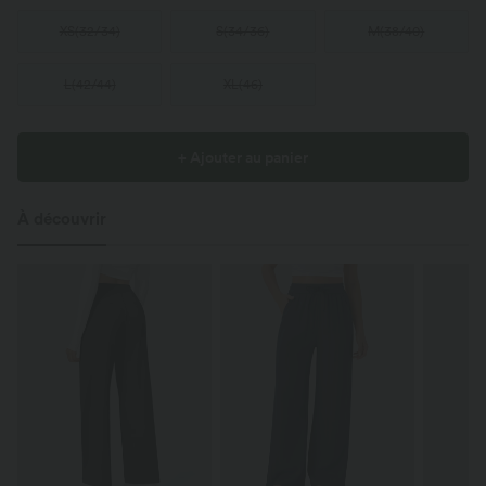
XS
(
32/34
)
S
(
34/36
)
M
(
38/40
)
L
(
42/44
)
XL
(
46
)
+ Ajouter au panier
À découvrir