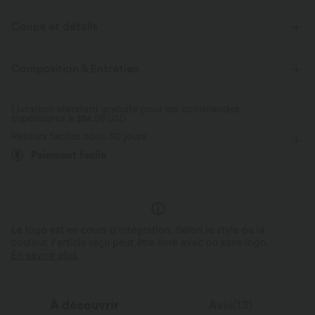
Coupe et détails
Taille plate
Poches latérales
Boutons décoratifs
Composition & Entretien
Enfilable
Décontracté
Longueur sol
Taille haute
Livraison standard gratuite pour les commandes
supérieures à
Jambe large
$84.09 USD
Coupe ample
Retours faciles sous 30 jours
Paiement facile
Le logo est en cours d’intégration. Selon le style ou la
couleur, l’article reçu peut être livré avec ou sans logo.
En savoir plus
À découvrir
Avis(13)