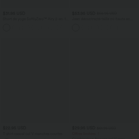
$31.95 USD
$53.95 USD
$56.95 USD
Short de yoga SoftlyZero™ Airy 2-en-1
Jean décontracté taille mi-haute en
taille très haute avec poches et effet frais
lyocell drapé avec cordon de serrage et
+23
InstantCool 17,5 cm
poches
$22.95 USD
$29.95 USD
$61.95 USD
T-shirt casual col V manches courtes
Offres limitées ！
Combinaison froncée col V sans