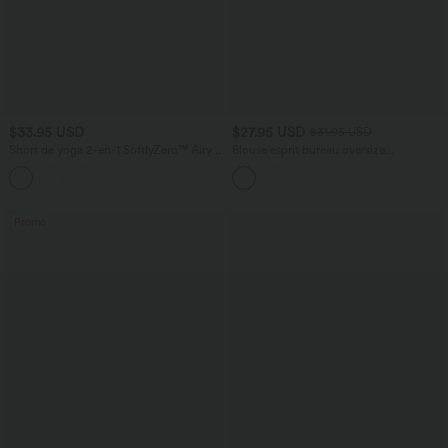
$33.95 USD
$27.95 USD
$31.95 USD
Short de yoga 2-en-1 SoftlyZero™ Airy
Blouse esprit bureau oversize
taille très haute effet frais InstantCool
défroissage facile, col V et manches
+10
22,8 cm avec poches
courtes
Promo