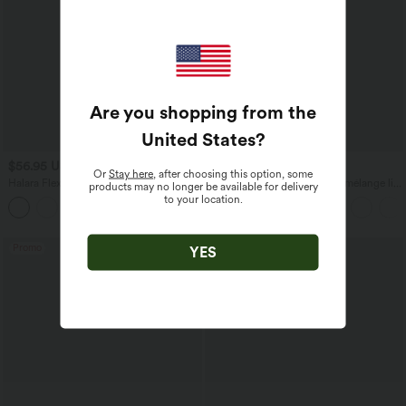
Are you shopping from the
United States
?
$56.95 USD
$33.95 USD
$61.95 USD
$39.95 USD
Or
Stay here
, after choosing this option, some
Halara Flex™ Jogging barrel en denim
Pantalon casual large fluide mélange lin
products may no longer be available for delivery
taille mi-haute avec poches
taille haute avec cordon de serrage et
to your location.
poches
Promo
Promo
YES