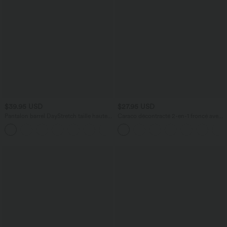
$39.95 USD
$27.95 USD
Pantalon barrel DayStretch taille haute
Caraco décontracté 2-en-1 froncé avec
avec poches
brassière intégrée bretelles réglables
+5