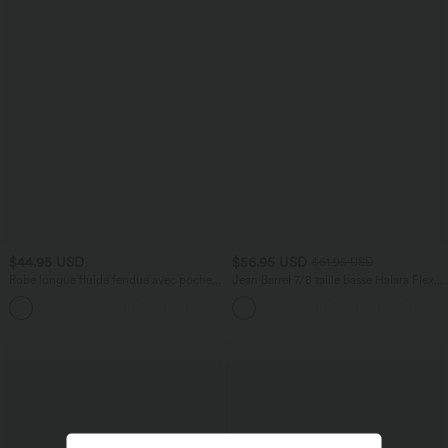
$44.95 USD
$56.95 USD
$61.95 USD
Robe longue fluide fendue avec poches
Jean Barrel 7/8 taille basse Halara Flex™
latérales, dos nu et effet torsadé
avec poches zippées
+8