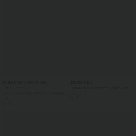
$23.95 USD
$31.95 USD
$50.95 USD
Offres limitées ！
Débardeur décontracté à col en U et
brassière intégrée
Combinaison Casual Col en V Jambes
Large Plissée Manches Courtes Poche
+5
Latérale Gaufrée Fluide