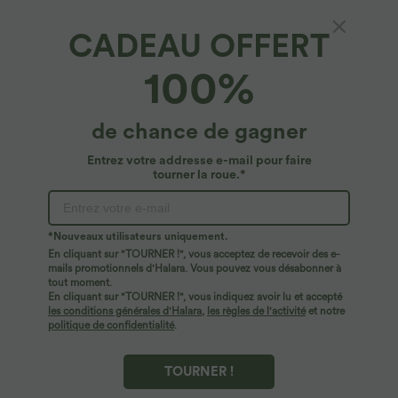
CADEAU OFFERT
Pantalon Large Casual en Coton à l'Aspect Lin
100%
Taille Haute et Poches Latérales Boutonnées
4.7
(
13
)
de chance de gagner
$44.95 USD
Entrez votre addresse e-mail pour faire
tourner la roue.*
*Nouveaux utilisateurs uniquement.
En cliquant sur "TOURNER !", vous acceptez de recevoir des e-
mails promotionnels d'Halara. Vous pouvez vous désabonner à
tout moment.
En cliquant sur "TOURNER !", vous indiquez avoir lu et accepté
les conditions générales d'Halara
,
les règles de l'activité
et notre
politique de confidentialité
.
TOURNER !