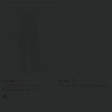
Promo
$44.95 USD
$41.95 USD
2 POUR 69,90€, 3 POUR 99,90€
Pantalon large fluide taille haute avec
cordon de serrage, poches latérales et
Pantalon tailleur Halara Flex™
aspect lin
DayStretch coupe droite taille haute
+23
avec poches