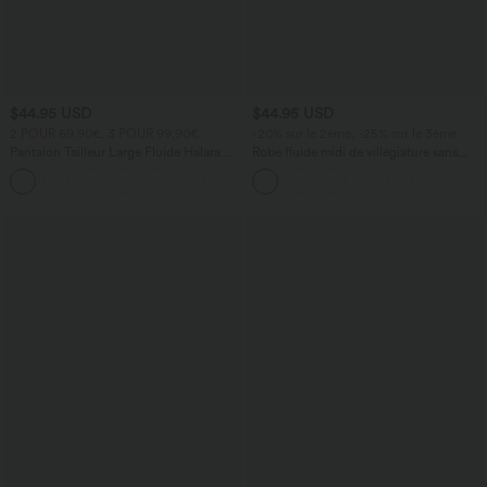
$44.95 USD
$44.95 USD
2 POUR 69,90€, 3 POUR 99,90€
-20% sur le 2ème, -25% sur le 3ème
Pantalon Tailleur Large Fluide Halara
Robe fluide midi de villégiature sans
Flex™ Gaufré Taille Haute Poches
manches, encolure carrée, dos nu croisé,
+21
Latérales
fronces et soutien-gorge intégré