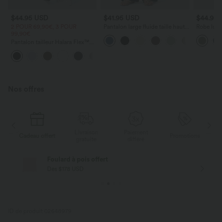
$44.95 USD
$41.95 USD
$44.95
2 POUR 69,90€, 3 POUR
Pantalon large fluide taille haute
Robe long
99,90€
avec cordon de serrage, poches
poches lat
latérales et aspect lin
torsadé
Pantalon tailleur Halara Flex™
DayStretch coupe droite taille
+23
haute avec poches
Nos offres
Livraison
Paiement
s
Cadeau offert
Promotions
Ca
gratuite
différé
Foulard à pois offert
Dès $178 USD
ID de produit 02648979