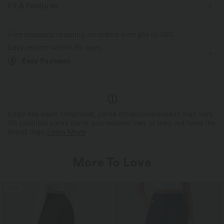
Fit & Features
For: casual activities
Built-in Shorts
Flat Waist
Free standard shipping on orders over
$84.09 USD
Easy returns within 30 days
Front Pocket
Decorative Buttons
Zip Fly
Mini
Easy Payment
High-waisted
Two-Way Stretch
Logo has been integrated, some styles/colourways may vary.
It's possible some items you receive may or may not have the
brand logo.
Learn More
More To Love
SALE