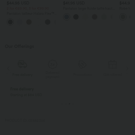
$44.95 USD
$41.95 USD
$44.95
2 for €69.90, 3 for €99.90
Pantalon large fluide taille haute
Robe long
avec cordon de serrage, poches
poches lat
Pantalon tailleur Halara Flex™
latérales et aspect lin
torsadé
DayStretch coupe droite taille
+23
haute avec poches
Our Offerings
Deferred
very
Promotions
Gift offered
Free delivery
payment
Pay in installments FREE OF CHARGE
With Klarna
PRODUCT ID: 02882356