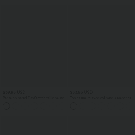
$39.95 USD
$33.95 USD
Pantalon barrel DayStretch taille haute
Top casual relaxed col rond à manches
avec poches
chauve-souris
+5