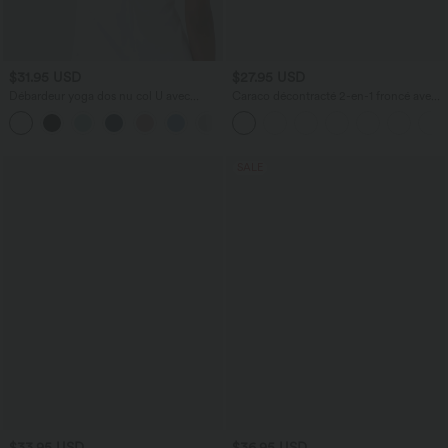
$31.95 USD
$27.95 USD
Débardeur yoga dos nu col U avec
Caraco décontracté 2-en-1 froncé avec
bretelles croisées, ourlet arrondi et effet
brassière intégrée bretelles réglables
frais InstantCool, protection solaire
UPF50+
SALE
$33.95 USD
$36.95 USD