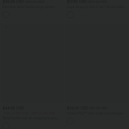
$36.95 USD
$17.95 USD
$44.95 USD
$39.95 USD
Pantalon taille haute coupe droite
Jupe de sport mini 2-en-1 fluide taille
DayStretch avec poches
mi-haute en mesh léopard avec poche
+23
SALE
$44.95 USD
$56.95 USD
$61.95 USD
-20% on the 2nd, -25% on the 3rd
Halara Flex™ Jean large asymétrique
taille basse avec bouton, fermeture
Robe fluide midi de villégiature sans
éclair et poches multiples, délavé et
manches, encolure carrée, dos nu croisé,
extensible en maille
fronces et soutien-gorge intégré