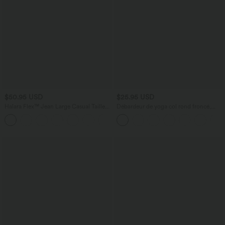
$50.95 USD
$25.95 USD
Halara Flex™ Jean Large Casual Taille
Débardeur de yoga col rond froncé,
Haute Poches Multiples Tricot
tissu rafraîchissant - Protection UPF50+
+2
Extensible Délavé