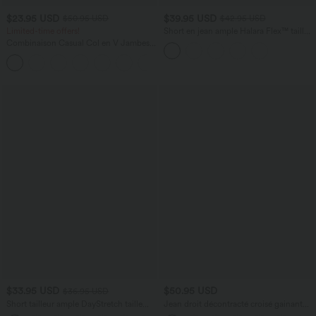
$23.95 USD
$39.95 USD
$50.95 USD
$42.95 USD
Limited-time offers!
Short en jean ample Halara Flex™ taille
haute croisé gainant décontracté avec
Combinaison Casual Col en V Jambes
poches
Large Plissée Manches Courtes Poche
+5
Latérale Gaufrée Fluide
$33.95 USD
$50.95 USD
$36.95 USD
Short tailleur ample DayStretch taille
Jean droit décontracté croisé gainant
haute 17,5 cm avec poches
taille haute avec poches Halara Flex™