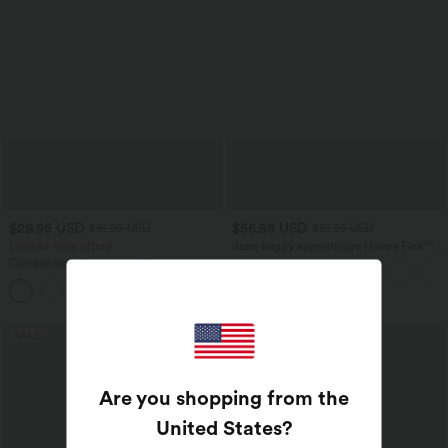
$29.95 USD
$56.95 USD
$61.95 USD
$61.95 USD
Limited-time offers!
Jean baggy asymétrique Halara Flex™
taille haute effet délavé avec poches
Combinaison froncée col V sans
manches avec poches - Easy Peasy
+7
SALE
Are you shopping from the
United States
?