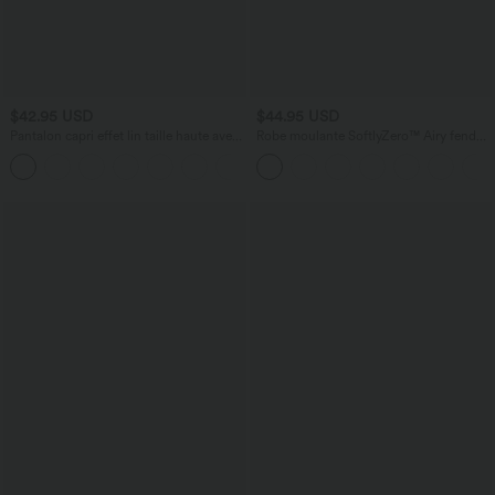
$42.95 USD
$44.95 USD
Pantalon capri effet lin taille haute avec
Robe moulante SoftlyZero™ Airy fendue
poches zippées
à effet frais InstantCool, brassière
+7
intégrée, dos nu croisé à lacets,
légèrement plissée pour invitée de
mariage et demoiselle d'honneur