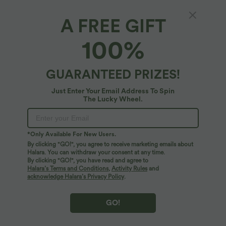
A FREE GIFT
Jupe courte 2-en-1 en velours côtelé taille
100%
haute avec poches latérales
$33.95 USD
GUARANTEED PRIZES!
Just Enter Your Email Address To Spin
The Lucky Wheel.
*Only Available For New Users.
By clicking "GO!", you agree to receive marketing emails about
Halara. You can withdraw your consent at any time.
By clicking "GO!", you have read and agree to
Halara’s Terms and Conditions
,
Activity Rules
and
acknowledge Halara’s Privacy Policy
.
GO!