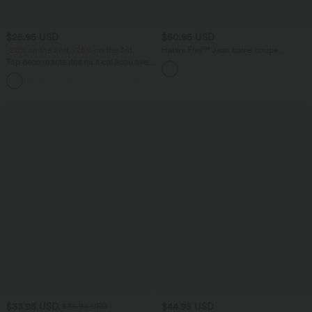
$25.95 USD
$50.95 USD
-20% on the 2nd, -25% on the 3rd
Halara Flex™ Jean barrel coupe
tonneau taille mi-haute avec poches
Top décontracté dos nu à col licou avec
lien dans le dos
+1
$33.95 USD
$44.95 USD
$36.95 USD