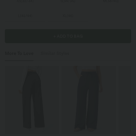
XS
(
32/34
)
S
(
34/36
)
M
(
38/40
)
L
(
42/44
)
XL
(
46
)
+ ADD TO BAG
More To Love
Similar Styles