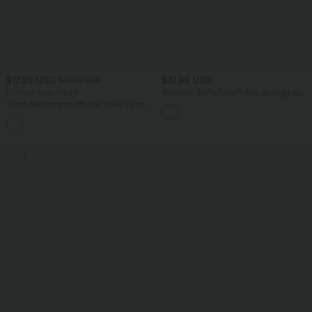
$17.95 USD
$31.95 USD
$31.95 USD
Limited-time offers!
Bermuda SoftlyZero™ Airy de yoga taille
haute avec poches multiples et effet
Short décontracté effet lin taille haute
frais InstantCool
avec cordon de serrage et poches
latérales
SALE