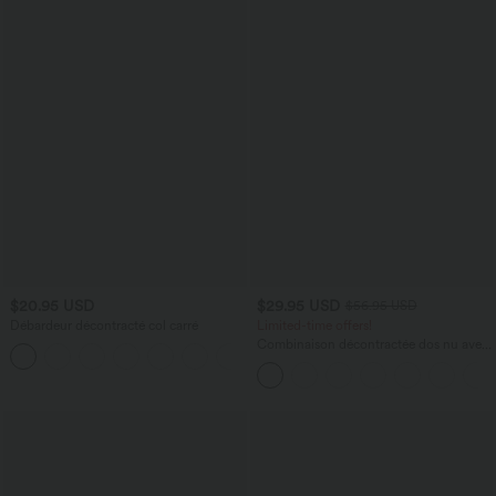
$20.95 USD
$29.95 USD
$56.95 USD
Débardeur décontracté col carré
Limited-time offers!
Combinaison décontractée dos nu avec
poches latérales