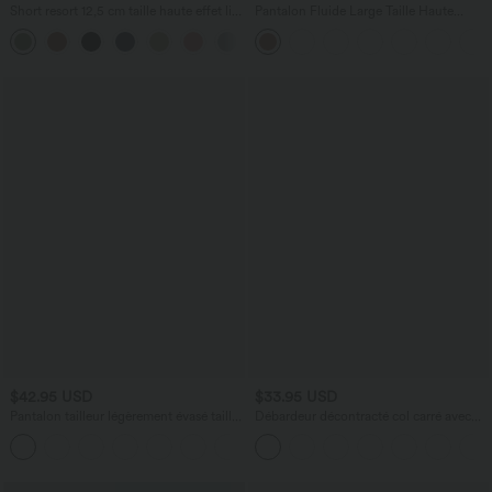
Short resort 12,5 cm taille haute effet lin
Pantalon Fluide Large Taille Haute
avec ourlet roulotté et poches
Poches Latérales Palazzo Solide Casual
Linen-Feel
$42.95 USD
$33.95 USD
Pantalon tailleur légèrement évasé taille
Débardeur décontracté col carré avec
haute avec poches arrière Halara Flex™
soutien-gorge intégré bonnets B-E
+13