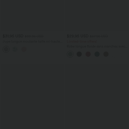
$31.95 USD
$29.95 USD
$33.95 USD
$67.95 USD
Jupe longue moulante taille mi-haute
Limited-time offers!
avec nœud devant et fronces imprimé
Robe longue fluide sans manches avec
floral/à rayures
brassière intégrée (Bonnets E-G) et
poches