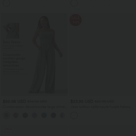
+4
SALE
-53%
$50.95 USD
$23.95 USD
$56.95 USD
$50.95 USD
Combinaison décontractée large chinée
Jean tailleur taille haute fuselé Halara
froncée bretelles ajustables avec poches
Flex™ avec poches
+10
- Easy Peasy
SALE