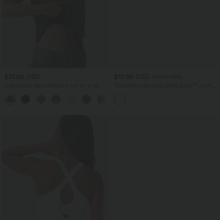
$31.95 USD
$15.95 USD
$31.95 USD
Débardeur décontracté à col en U et
Débardeur de yoga SoftlyZero™ court
brassière intégrée
col V dos nageur ourlet croisé avec
brassière intégrée effet frais InstantCool,
protection solaire UPF50+