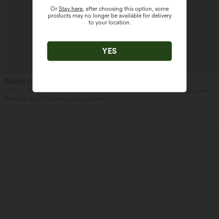
Or
Stay here
, after choosing this option, some
products may no longer be available for delivery
to your location.
YES
$44.95 USD
$61.95 USD
-20% on the 2nd, -25% on the 3rd
Combinaison de vacances à pois, dos
nu halter, coussinets amovibles, poches
Pantalon de golf fuselé, taille mi-haute,
et accès facile Easy Peasy
cordon, ourlet courbé, séchage rapide,
+2
avec poches—UPF40+