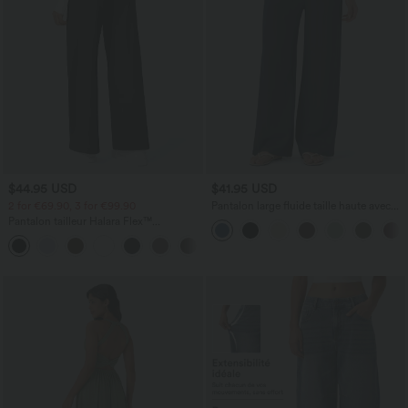
$44.95 USD
$41.95 USD
2 for €69.90, 3 for €99.90
Pantalon large fluide taille haute avec
cordon de serrage, poches latérales et
Pantalon tailleur Halara Flex™
aspect lin
DayStretch coupe droite taille haute
+23
avec poches