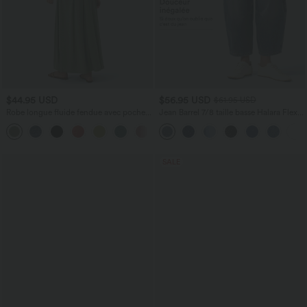
$44.95 USD
$56.95 USD
$61.95 USD
Robe longue fluide fendue avec poches
Jean Barrel 7/8 taille basse Halara Flex™
latérales, dos nu et effet torsadé
avec poches zippées
+8
SALE