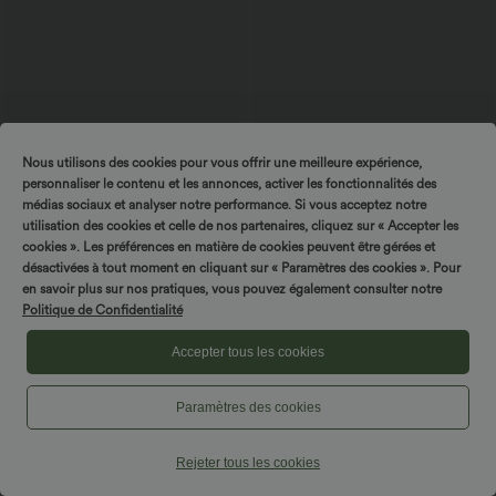
Nous utilisons des cookies pour vous offrir une meilleure expérience,
personnaliser le contenu et les annonces, activer les fonctionnalités des
médias sociaux et analyser notre performance. Si vous acceptez notre
utilisation des cookies et celle de nos partenaires, cliquez sur « Accepter les
$25.95 USD
$29.95 USD
$61.95 USD
cookies ». Les préférences en matière de cookies peuvent être gérées et
Short 7,5cm Yoga 2 en 1 Super Taille
Limited-time offers!
désactivées à tout moment en cliquant sur « Paramètres des cookies ». Pour
Haute Poches Arrière Poches Cachées
Combinaison tailleur col bateau sans
SPIN TO WIN!
+25
Latérales
en savoir plus sur nos pratiques, vous pouvez également consulter notre
manches à rayures et nœuds sur les
côtés effet frais InstantCool avec
Politique de Confidentialité
poches, accès facile Easy Peasy
Accepter tous les cookies
SALE
Paramètres des cookies
Rejeter tous les cookies