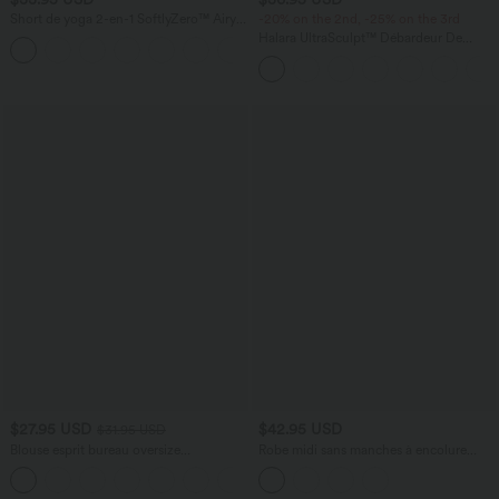
Short de yoga 2-en-1 SoftlyZero™ Airy
-20% on the 2nd, -25% on the 3rd
taille très haute effet frais InstantCool
Halara UltraSculpt™ Débardeur De
+10
22,8 cm avec poches
Course à Col en U Dos Nu Ourlet
Incurvé Croisé
$27.95 USD
$42.95 USD
$31.95 USD
Blouse esprit bureau oversize
Robe midi sans manches à encolure
défroissage facile, col V et manches
arrondie avec coussinets amovibles et
+1
courtes
ourlet à volants