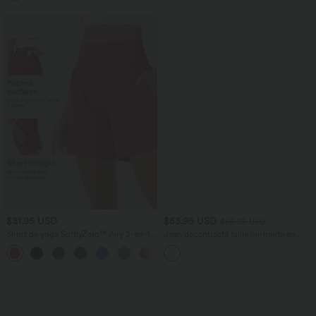
$31.95 USD
$53.95 USD
$56.95 USD
Short de yoga SoftlyZero™ Airy 2-en-1
Jean décontracté taille mi-haute en
taille très haute avec poches et effet frais
lyocell drapé avec cordon de serrage et
+23
InstantCool 17,5 cm
poches