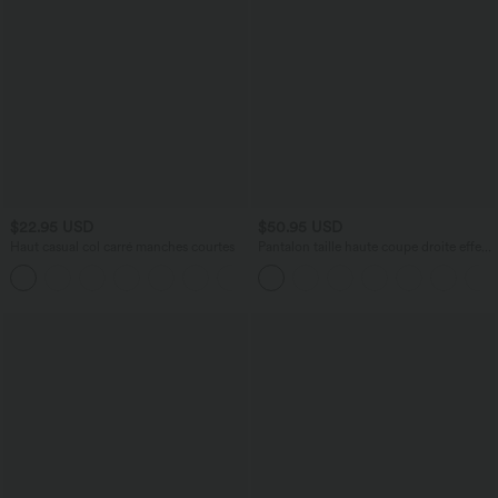
$22.95 USD
$50.95 USD
Haut casual col carré manches courtes
Pantalon taille haute coupe droite effet
lin avec poches
+10