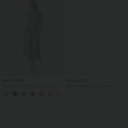
$44.95 USD
$50.95 USD
Breezeful™ Robe Mi-Longue Col en V
Robe longue à encolure bateau,
Manches Courtes Poche Latérale Nouée
bretelles asymétriques, côtés froncés et
+8
au Dos Séchage Rapide
poches