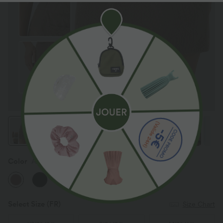
Color
Acorn
Select Size
(FR)
Size Chart