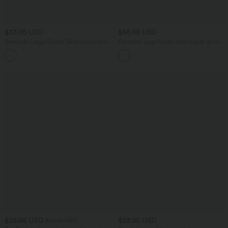
$33.95 USD
$56.95 USD
Bermuda Large Fluide Taille Haute avec
Pantalon large fluide taille haute en lin
Plis et Poches Latérales en Lin
mélangé avec poches et liens latéraux
Synthétique
$25.95 USD
$33.95 USD
$27.95 USD