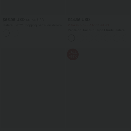
$56.95 USD
$44.95 USD
$61.95 USD
Halara Flex™ Jogging barrel en denim
2 for €69.90, 3 for €99.90
taille mi-haute avec poches
Pantalon Tailleur Large Fluide Halara
Flex™ Gaufré Taille Haute Poches
Latérales
SALE
-55%