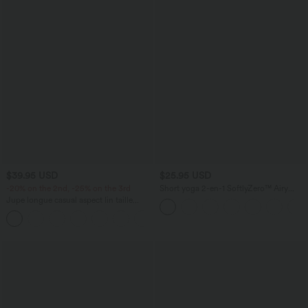
$39.95 USD
$25.95 USD
-20% on the 2nd, -25% on the 3rd
Short yoga 2-en-1 SoftlyZero™ Airy
effet frais InstantCool taille très haute
Jupe longue casual aspect lin taille
12,5 cm avec poches, longueur allongée
haute avec cordon de serrage