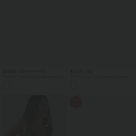
$33.95 USD
$22.95 USD
$39.95 USD
Pantalon casual large fluide mélange lin
T-shirt casual col V manches courtes
taille haute avec cordon de serrage et
+5
poches
SALE
-50%