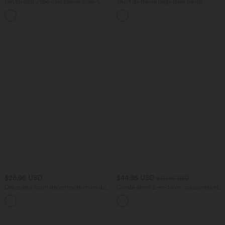
DayStretch Jupe mini casual 2-en-1
Short de travail large taille haute
bodycon plissée croisée taille haute
DayStretch avec poches
$25.95 USD
$44.95 USD
$50.95 USD
Débardeur court décontracté chiné dos
Combi-short 2-en-1 avec coussinets et
nu ajusté torsadé avec boucle réglable
poches - Édition Easy Peasy