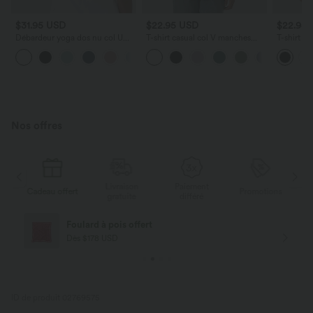
$31.95 USD
$22.95 USD
$22.95
Débardeur yoga dos nu col U
T-shirt casual col V manches
T-shirt C
avec bretelles croisées, ourlet
courtes
Manches 
arrondi et effet frais InstantCool,
et Court
protection solaire UPF50+
Nos offres
Livraison
Paiement
s
Cadeau offert
Promotions
Ca
gratuite
différé
Foulard à pois offert
Dès $178 USD
ID de produit 02769575