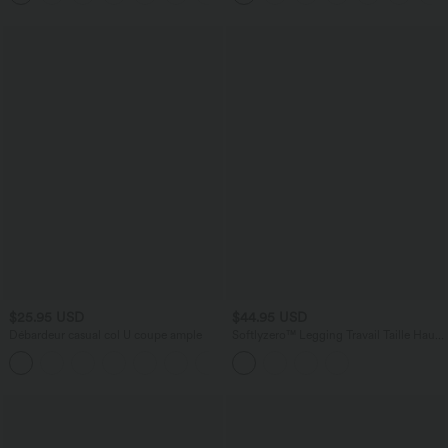
Brassière intégrée
$25.95 USD
$44.95 USD
Débardeur casual col U coupe ample
Softlyzero™ Legging Travail Taille Haute
Tissu Enduit Poche Latérale Arrière