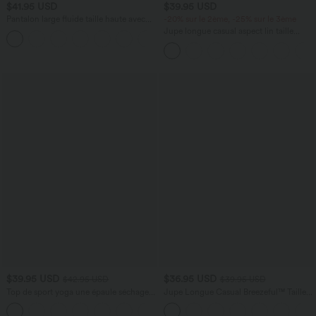
$41.95 USD
$39.95 USD
Pantalon large fluide taille haute avec
-20% sur le 2ème, -25% sur le 3ème
cordon de serrage, poches latérales et
Jupe longue casual aspect lin taille
+15
aspect lin
haute avec cordon de serrage
$39.95 USD
$36.95 USD
$42.95 USD
$39.95 USD
Top de sport yoga une épaule séchage
Jupe Longue Casual Breezeful™ Taille
rapide ourlet arrondi asymétrique
Haute à Volants 2en1 Fluide Sèchement
+3
manches longues avec trous pouces -
Rapide Quotidien Maxi