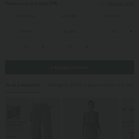
Selecciona una talla
(FR)
Tabla de tallas
XS
(
32/34
)
S
(
34/36
)
M
(
38/40
)
L
(
42/44
)
XL
(
46
)
1X
2X
3X
+ Agregar a la bolsa
Te va a encantar
Atteignez 29,00 € pour accéder à la sélection dès 12,95 €