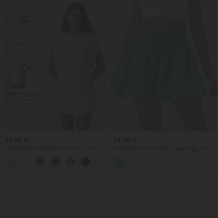
39,95 €
24,95 €
SoftlyZero™ vestido activo mini para
Shorts de cintura alta 'paper bag' con
yoga 2 en 1 InstantCool, ligero, cuello
cordón y bolsillos, tacto lino, pierna
+3
redondo y manga corta, con bolsillos -
ancha, estilo casual
Easy Peezy Edition