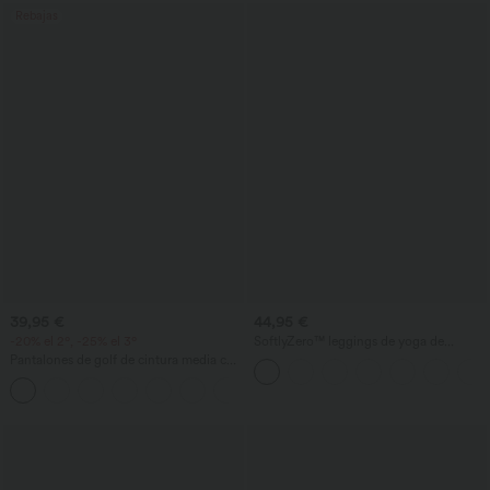
Rebajas
39,95 €
44,95 €
-20% el 2º, -25% el 3º
SoftlyZero™ leggings de yoga de
cintura alta con bolsillo cruzado, encaje
Pantalones de golf de cintura media con
en contraste y pernera acampanada
cordón, dobladillo curvo, secado rápido,
+2
de corte cónico y con bolsillos - UPF40+