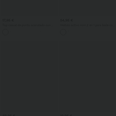
17,95 €
54,95 €
Top casual de punto acanalado con
Vestido activo mini 2 en 1 para baile con
escote redondo y fruncido
sujetador integrado, estampado floral
pequeño y bolsillos - Edición Easy
Peezy
49,95 €
19,95 €