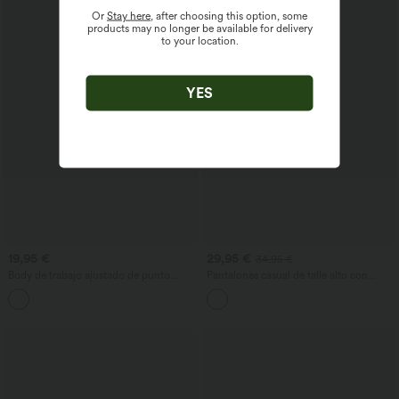
Or
Stay here
, after choosing this option, some
products may no longer be available for delivery
to your location.
YES
19,95 €
29,95 €
34,95 €
Body de trabajo ajustado de punto
Pantalones casual de talle alto con
acanalado con escote cuadrado y
cordón, pernera ancha, en mezcla de
manga corta
lino y con bolsillos