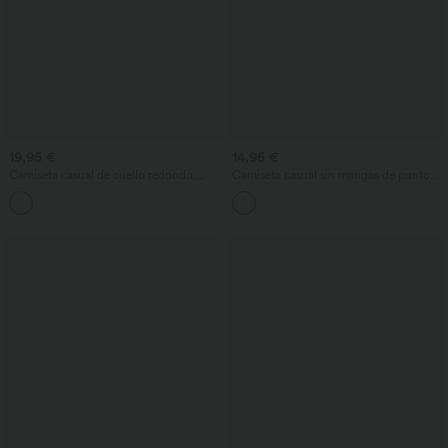
19,95 €
14,95 €
Camiseta casual de cuello redondo,
Camiseta casual sin mangas de punto
manga corta, fruncida, entallada y corta
canalé con cuello alto