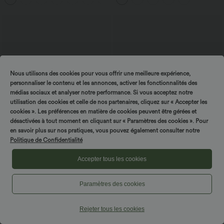
Nous utilisons des cookies pour vous offrir une meilleure expérience,
personnaliser le contenu et les annonces, activer les fonctionnalités des
médias sociaux et analyser notre performance. Si vous acceptez notre
utilisation des cookies et celle de nos partenaires, cliquez sur « Accepter les
cookies ». Les préférences en matière de cookies peuvent être gérées et
désactivées à tout moment en cliquant sur « Paramètres des cookies ». Pour
en savoir plus sur nos pratiques, vous pouvez également consulter notre
Politique de Confidentialité
Accepter tous les cookies
34,95 €
54,95 €
Breezeful™ pantalones estilo resort de
SoftlyZero™ pantalones de trabajo
talle alto con control de abdomen,
térmicos de felpa, de talle súper alto,
+8
abertura en el bajo, tejido de secado
con cinturón, de corte cónico y con
Paramètres des cookies
rápido y bolsillos
bolsillos
Rejeter tous les cookies