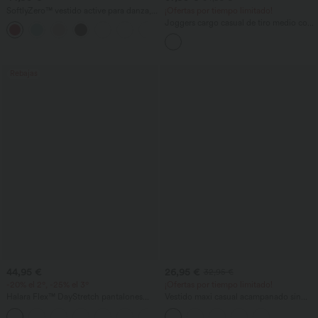
SoftlyZero™ vestido active para danza,
¡Ofertas por tiempo limitado!
aireado, sin espalda, con nudo, de
Joggers cargo casual de tiro medio con
+18
enfriamiento instantáneo — Edición
bolsillos con cremallera
Easy Peezy
Rebajas
44,95 €
26,95 €
32,95 €
-20% el 2º, -25% el 3º
¡Ofertas por tiempo limitado!
Halara Flex™ DayStretch pantalones
Vestido maxi casual acampanado sin
acampanados de trabajo de tiro medio
mangas con escote redondo.
+12
con bolsillo lateral con cremallera