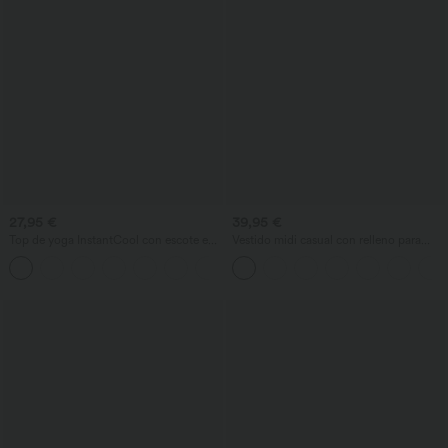
27,95 €
39,95 €
Top de yoga InstantCool con escote en
Vestido midi casual con relleno para
U y bajo curvado - UPF50+
copas A-D