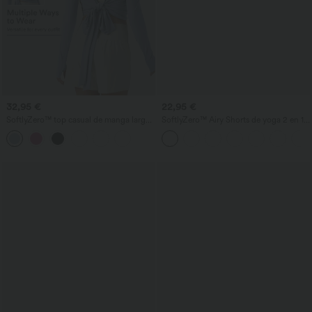
32,95 €
22,95 €
SoftlyZero™ top casual de manga larga
SoftlyZero™ Airy Shorts de yoga 2 en 1
con aperturas para el pulgar y cierre
InstantCool de tiro súper alto, 5'' con
cruzado con lazo
bolsillos - mayor longitud