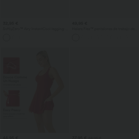
32,95 €
49,95 €
SoftlyZero™ Airy InstantCool legging-
Halara Flex™ pantalones de trabajo de
falda 2 en 1 para yoga con bolsillos, talle
cintura alta, de color liso, con bolsillos y
alto y paneles de malla a contraste
pernera cónica
44,95 €
37,95 €
64,95 €