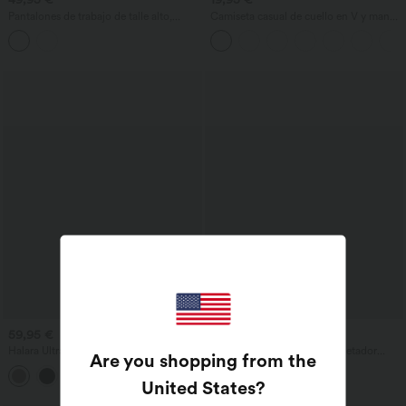
Pantalones de trabajo de talle alto,
Camiseta casual de cuello en V y manga
pierna ancha y holgados con bolsillos
corta
59,95 €
22,95 €
Halara UltraSculpt™ mono deportivo
OneForm Seamless Flow sujetador
Are you shopping from the
con escote en V, control de abdomen y
deportivo casual de baja sujeción con
+10
realce de glúteos, con bolsillos
encaje en contraste
United States
?