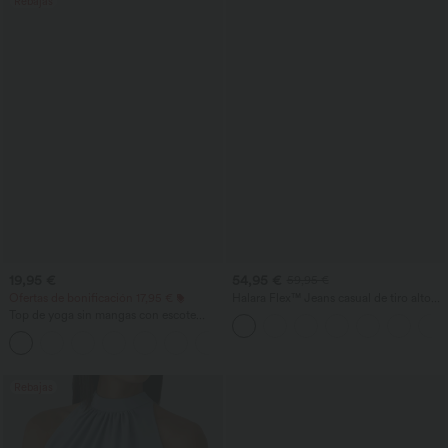
Rebajas
19,95 €
54,95 €
59,95 €
Ofertas de bonificación 17,95 €
Halara Flex™ Jeans casual de tiro alto
con control abdominal, pernera ancha y
Top de yoga sin mangas con escote
bolsillos
redondo, espalda racerback y fruncido
+2
Rebajas