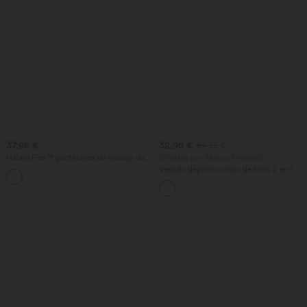
37,95 €
32,95 €
54,95 €
Halara Flex™ pantalones de trabajo de
¡Ofertas por tiempo limitado!
talle alto con pierna cónica y bolsillos
Vestido deportivo mini de tenis 2 en 1 a
cuadros, con efecto arrugado, de
secado rápido, con bolsillos - Edición
Easy Peezy