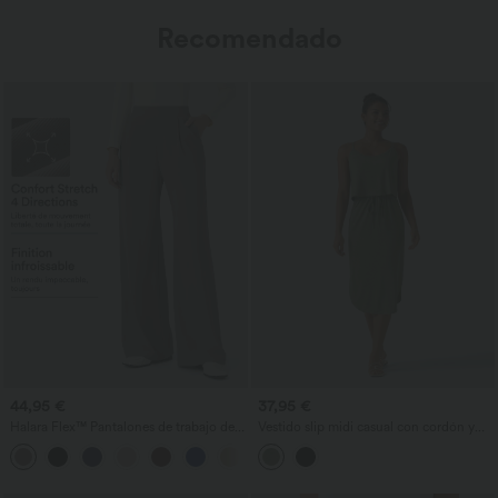
Recomendado
44,95 €
37,95 €
Halara Flex™ Pantalones de trabajo de
Vestido slip midi casual con cordón y
talle alto, moldeadores del cuerpo, que
abertura curva en el bajo
+10
estilizan la cintura, con bolsillos, de
pierna ancha en micro‑waffle