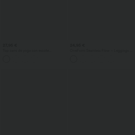
27,95 €
24,95 €
Top cami de yoga con escote
OneForm Seamless Flow – Leggings de
redondeado, espalda cruzada, bajo
yoga sin costuras, tiro medio, control de
cruzado y sujetador integrado - copas
abdomen y realce de glúteos
DD-F