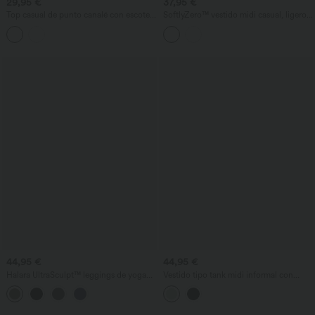
29,95 €
37,95 €
Top casual de punto canalé con escote
SoftlyZero™ vestido midi casual, ligero,
pronunciado, espalda en U, mangas
con cuello redondo, sin mangas, bajo
largas, encaje a contraste y sujetador
con volantes en capas y efecto
integrado
refrescante al tacto.
44,95 €
44,95 €
Halara UltraSculpt™ leggings de yoga
Vestido tipo tank midi informal con
7/8 de talle alto, moldeadores, con
escote en U, sujetador incorporado,
control del abdomen, banda anti-
corte fluido y bolsillos
enrollamiento que evita que se suban y
con bolsillos