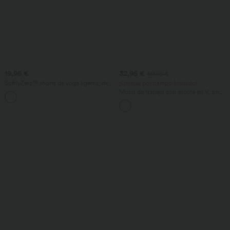
19,95 €
32,95 €
59,95 €
SoftlyZero™ shorts de yoga ligeros, de
¡Ofertas por tiempo limitado!
talle alto, con bolsillos, lisos y con tacto
Mono de trabajo con escote en V, sin
+1
fresco, 3.5" - UPF50+
mangas, fruncido, de rayas y con
bolsillos - Easy Peezy