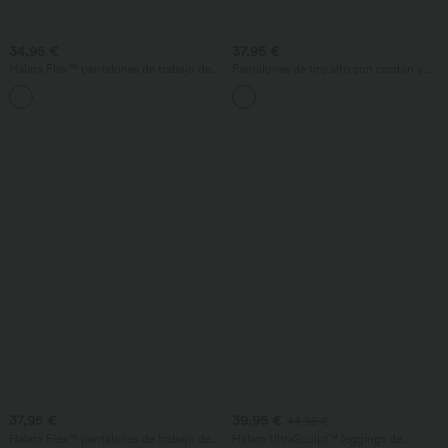
34,95 €
37,95 €
Halara Flex™ pantalones de trabajo de
Pantalones de tiro alto con cordón y
pana, de talle alto, con bolsillos, pierna
bolsillos, pernera ancha, holgados y de
ancha y corte holgado
estilo casual con tacto de lino.
37,95 €
39,95 €
44,95 €
Halara Flex™ pantalones de trabajo de
Halara UltraSculpt™ leggings de