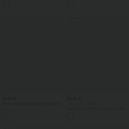
cintura alta con bolsillo lateral trasero y
entrenamiento moldeadores de talle alto
+13
ligera campana
con fruncido trasero que realza los
glúteos, control de abdomen y bolsillos
Rebajas
19,95 €
32,95 €
OneForm Seamless Flow top corto de
-20% el 2º, -25% el 3º
yoga con sujetador integrado, escote
Halara UltraSculpt™ top deportivo sin
profundo en V, espalda descubierta y
mangas con escote redondo y bajo
tirantes cruzados
curvo