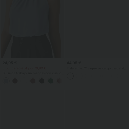
24,95 €
44,95 €
3 por 59,90 €, 4 por 79,90 €
Halara Flex™ vaqueros cargo casual de
tiro medio con bolsillos y pernera recta
Blusa de trabajo sin mangas con cuello
halter, abertura en la espalda en forma
+3
de lágrima y bajo curvo