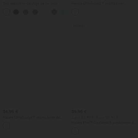
Top deportivo de yoga de un solo
Halara UltraSculpt™ shorts biker
hombro, manga larga con agujero para
moldeadores para entrenamiento, de
+3
el pulgar, dobladillo curvo estilo high-
talle alto, control abdominal y bolsillo
low (frente más corto, espalda más
lateral 5''
larga), de secado rápido, con sujetador
incorporado
Rebajas
34,95 €
39,95 €
Halara UltraSculpt™ shorts biker de
2 por 69,90 €, 3 por 99,90 €
entrenamiento 5'' — talle alto, efecto
Halara Flex™ DayStretch pantalones de
+11
scrunch que realza los glúteos, control
trabajo de tiro alto, pernera recta y con
de abdomen y con bolsillo, moldeadores
bolsillos