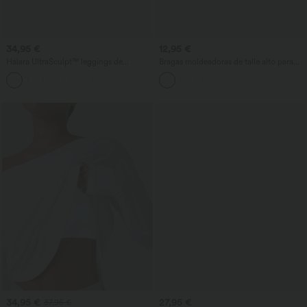
34,95 €
12,95 €
Halara UltraSculpt™ leggings de
Bragas moldeadoras de talle alto para
entrenamiento de talle alto con control
estar en casa
+17
abdominal, efecto moldeador y bolsillos
34,95 €
27,95 €
37,95 €