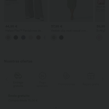
44,95 €
37,95 €
39,95 €
Halara Flex™ Pantalones de
Vestido slip midi casual con
SoftlyZer
trabajo de talle alto,
cordón y abertura curva en el
para yoga
+10
moldeadores del cuerpo, que
bajo
ligero, c
estilizan la cintura, con bolsillos,
corta, con
de pierna ancha en micro‑waffle
Edition
Nuestras ofertas
Entrega
Pago
is
Promociones
Regalo gratis
gratuita
aplazado
Envío gratuito
Compra desde 75,00 €