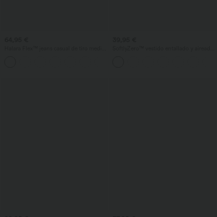
64,95 €
39,95 €
Halara Flex™ jeans casual de tiro medio,
SoftlyZero™ vestido entallado y aireado
lavado, holgados de pierna ancha, con
con escote cruzado, fruncidos y
bolsillos
cordones, tacto fresco - UPF50+