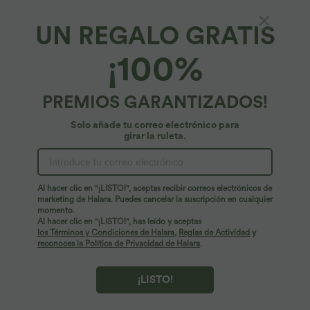
UN REGALO GRATIS
Boyshorts lisos de talle alto con gran
¡100%
elasticidad, estilo lounge
4.3
(
146
)
PREMIOS GARANTIZADOS!
14,95 €
Atteignez 29,00 € pour accéder à la sélection dès 12,95 €
Solo añade tu correo electrónico para
girar la ruleta.
Al hacer clic en "¡LISTO!", aceptas recibir correos electrónicos de
marketing de Halara. Puedes cancelar la suscripción en cualquier
momento.
Al hacer clic en "¡LISTO!", has leído y aceptas
los Términos y Condiciones de Halara
,
Reglas de Actividad
y
reconoces la Política de Privacidad de Halara
.
¡LISTO!