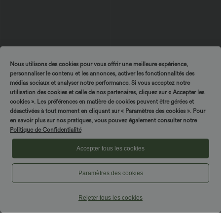
Nous utilisons des cookies pour vous offrir une meilleure expérience,
$31.95 USD
$33.95 USD
personnaliser le contenu et les annonces, activer les fonctionnalités des
Débardeur décontracté col licou avec
Halara Flex™ Short en denim taille
médias sociaux et analyser notre performance. Si vous acceptez notre
lien dans le dos
haute ventre plat 22,8 cm avec poches
utilisation des cookies et celle de nos partenaires, cliquez sur « Accepter les
cookies ». Les préférences en matière de cookies peuvent être gérées et
désactivées à tout moment en cliquant sur « Paramètres des cookies ». Pour
en savoir plus sur nos pratiques, vous pouvez également consulter notre
Politique de Confidentialité
Accepter tous les cookies
Paramètres des cookies
Rejeter tous les cookies