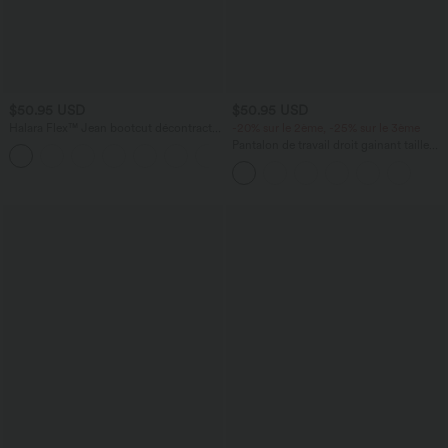
$50.95 USD
$50.95 USD
Halara Flex™ Jean bootcut décontracté
-20% sur le 2ème, -25% sur le 3ème
extensible délavé taille haute à poches
Pantalon de travail droit gainant taille
+5
multiples
haute avec poches Halara UltraSculpt™