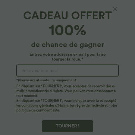
CADEAU OFFERT
Halara Flex™ Denim*
100%
Short décontracté Halara Flex™ en maille
denim extensible délavée taille Mi, haute
avec poches arrière et effet frais InstantCool
4.9
(
148
)
de chance de gagner
$36.95 USD
Entrez votre addresse e-mail pour faire
tourner la roue.*
*Nouveaux utilisateurs uniquement.
En cliquant sur "TOURNER !", vous acceptez de recevoir des e-
mails promotionnels d'Halara. Vous pouvez vous désabonner à
tout moment.
En cliquant sur "TOURNER !", vous indiquez avoir lu et accepté
les conditions générales d'Halara
,
les règles de l'activité
et notre
politique de confidentialité
.
TOURNER !