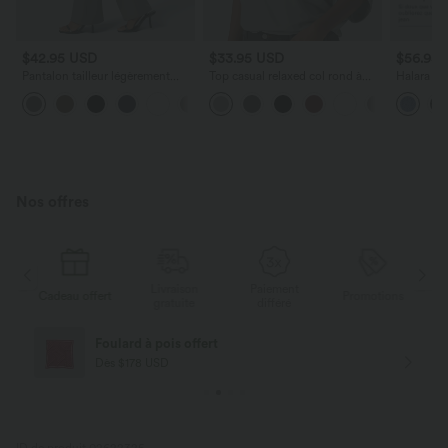
$42.95 USD
$33.95 USD
$56.95
Pantalon tailleur légèrement
Top casual relaxed col rond à
Halara Fl
évasé taille haute avec poches
manches chauve-souris
Taille Ba
+13
arrière Halara Flex™
Multiples
Élastiques
Nos offres
Livraison
Paiement
s
Cadeau offert
Promotions
Ca
gratuite
différé
Foulard à pois offert
Dès $178 USD