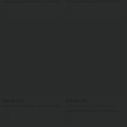
Jogging jean décontracté en molleton
Pantalon tailleur droit Halara Flex™
French Terry imprimé denim taille mi-
taille haute pied-de-poule à carreaux
haute avec poches
avec poches
Promo
$39.95 USD
$33.95 USD
Halara Flex™ Pantalon tailleur pied-de-
2 POUR 49,90€, 4 POUR 98,90€
poule coupe droite taille haute avec
Halara Flex™ Shorts 7,5cm Denim
poches
Casual Taille Haute Poches Latérales
Croisées en Maille Extensible