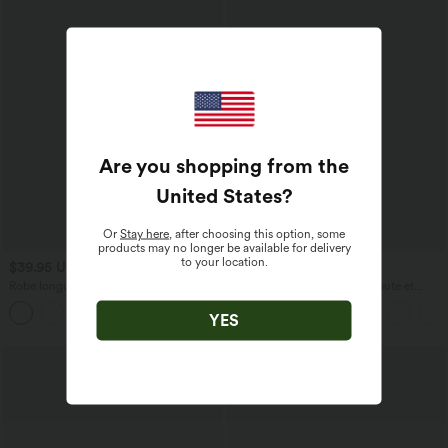
Are you shopping from the
United States
?
Or
Stay here
, after choosing this option, some
products may no longer be available for delivery
to your location.
$39.95 USD
$27.95 USD
$31.95 USD
Robe longue fluide col V manches
Jupe Casual Maxi à Taille Haute et
courtes
Ourlet Fendu en A-Line en Côtes
YES