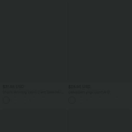
$31.95 USD
$25.95 USD
Shorts Running 7,5cm 2 en1 Taille Mi-
Débardeur yoga court A-D
Haute Cordon de Serrage Empiècement
+2
Mesh Contrastant