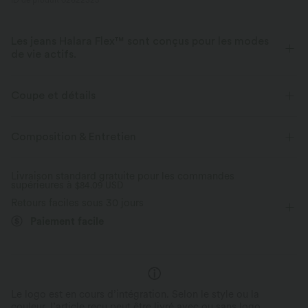
ID de produit 02622325
Les jeans Halara Flex™ sont conçus pour les modes
de vie actifs.
Conçu pour avoir une apparence d'un jean, innové pour le confort de
sport, le denim Halara Flex™ vous offre l'extensibilité et la douceur vous
Coupe et détails
permettant de bouger librement.
Taille plate
Poches arrière
Enfilable
Décontracté
Composition & Entretien
Extensible dans les 4 sens
Tissu doux
17,5 cm
Taille moyenne
Ajusté
Aussi confortable qu’un legging
Tissu léger
Livraison standard gratuite pour les commandes
supérieures à
Élasticité quatre directions
$84.09 USD
Retours faciles sous 30 jours
Paiement facile
Le logo est en cours d’intégration. Selon le style ou la
couleur, l’article reçu peut être livré avec ou sans logo.