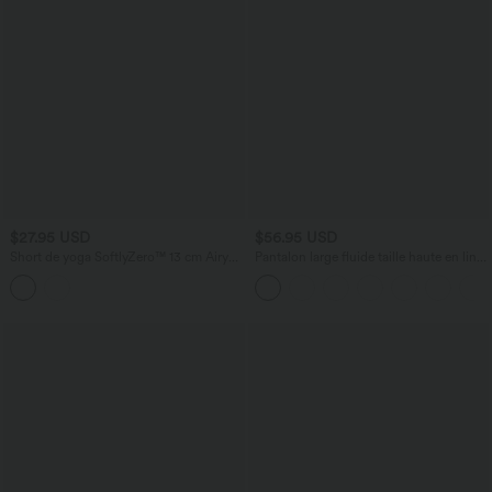
$27.95 USD
$56.95 USD
Short de yoga SoftlyZero™ 13 cm Airy
Pantalon large fluide taille haute en lin
effet frais InstantCool taille haute froncé
mélangé avec poches et liens latéraux
avec poches