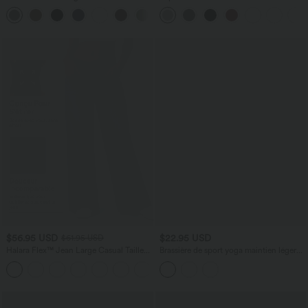
haute avec poches arrière Halara Flex™
chauve-souris
+13
$56.95 USD
$22.95 USD
$61.95 USD
Halara Flex™ Jean Large Casual Taille
Brassière de sport yoga maintien léger
Basse avec Boutons Zip Multiples
sans couture OneForm Seamless Flow
+3
Poches Lavés Élastiques et Tricotés