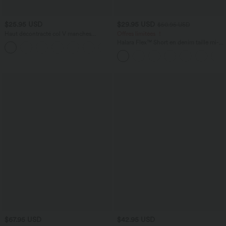
$25.95 USD
$29.95 USD
$50.95 USD
Haut décontracté col V manches
Offres limitées ！
courtes froncé coupe décontractée
Halara Flex™ Short en denim taille mi-
+1
haute ourlet retroussé 12,5 cm avec
poches
$67.95 USD
$42.95 USD