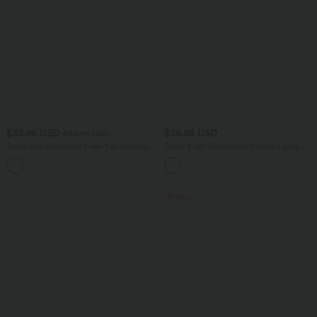
$33.95 USD
$36.95 USD
$36.95 USD
Jupe mini moulante 2-en-1 en molleton
Short 8 cm taille haute froncé à pois
et tissu enduit taille haute gainante avec
avec poches
fronces et ourlet arrondi - Longueur
plus longue
Promo