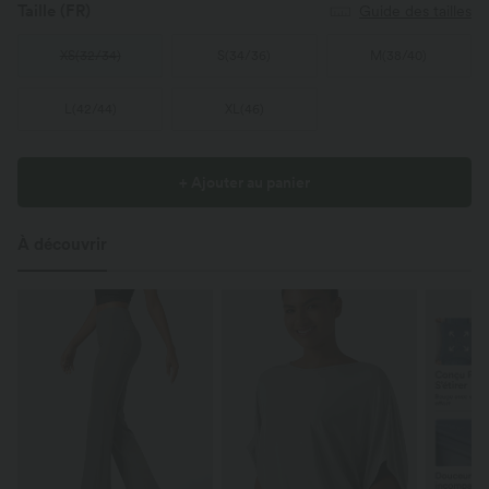
Taille
(FR)
Guide des tailles
XS
(
32/34
)
S
(
34/36
)
M
(
38/40
)
L
(
42/44
)
XL
(
46
)
+ Ajouter au panier
À découvrir