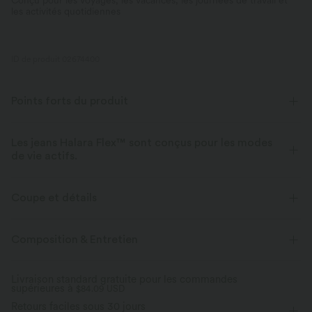
Conçu pour les voyages, les vacances, les journées de travail et
les activités quotidiennes
ID de produit 02674400
Points forts du produit
Les jeans Halara Flex™ sont conçus pour les modes
de vie actifs.
Conçu pour avoir une apparence d'un jean, innové pour le confort de
sport, le denim Halara Flex™ vous offre l'extensibilité et la douceur vous
Coupe et détails
permettant de bouger librement.
Taille plate
Poches arrière
Poches latérales
Composition & Entretien
Extensible dans les 4 sens
Tissu doux
Enfilable
Décontracté
Longueur 7 / 8
Aussi confortable qu’un legging
Tissu léger
Livraison standard gratuite pour les commandes
Perfect Stretch
supérieures à
Taille haute
$84.09 USD
Ajusté
Haute élasticité
Douceur
Jusqu’à 2× plus élastique sur les côtés et
Retours faciles sous 30 jours
jusqu’à 1,5× plus élastique verticalement, il
Le Halara Flex™ Denim s’adou