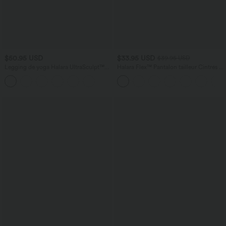
$50.95 USD
$33.95 USD
$39.95 USD
Legging de yoga Halara UltraSculpt™
Halara Flex™ Pantalon tailleur Cintrés à
taille haute avec cordon de serrage
Taille Haute avec Boutons Décoratifs
imprimé carreaux avec poches
Poches Latérales et Imprimé Pied-de-
Poule