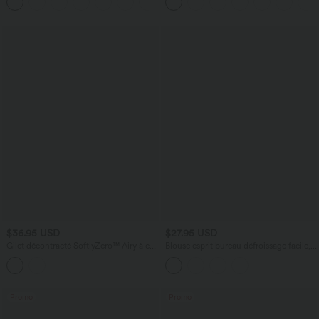
+2
Décontracté Extensible
poches
$36.95 USD
$27.95 USD
Gilet décontracté SoftlyZero™ Airy à col
Blouse esprit bureau défroissage facile,
V et effet frais InstantCool
encolure bateau, manches longues,
fronces et lien côté
Promo
Promo