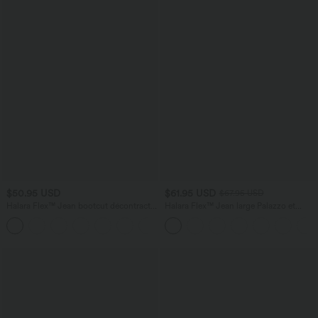
$50.95 USD
$61.95 USD
$67.95 USD
Halara Flex™ Jean bootcut décontracté
Halara Flex™ Jean large Palazzo et
extensible délavé taille haute à poches
Taille Haute avec Poches Avant en Tricot
+5
multiples
Extensible Lavé