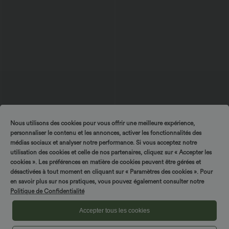
Nous utilisons des cookies pour vous offrir une meilleure expérience,
$36.95 USD
$44.95 USD
personnaliser le contenu et les annonces, activer les fonctionnalités des
Tournez & gagnez !
-20% sur le 2ème, -25% sur le 3ème
2 POUR 69,90€, 3 POUR 99,90€
médias sociaux et analyser notre performance. Si vous acceptez notre
Pull décontracté à col chemise avec
Pull décontracté à col rond, épaules
poches poitrine boutonnées
tombantes et manches longues
utilisation des cookies et celle de nos partenaires, cliquez sur « Accepter les
cookies ». Les préférences en matière de cookies peuvent être gérées et
désactivées à tout moment en cliquant sur « Paramètres des cookies ». Pour
en savoir plus sur nos pratiques, vous pouvez également consulter notre
Politique de Confidentialité
Accepter tous les cookies