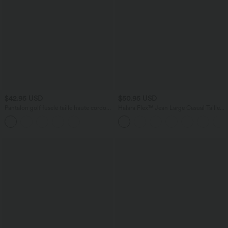
$42.95 USD
$50.95 USD
Pantalon golf fuselé taille haute cordon
Halara Flex™ Jean Large Casual Taille
poches séchage rapide - Poche tee de
Haute Poches Multiples Tricot
golf
Extensible Délavé