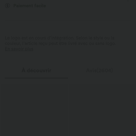
Élasticité quatre directions
Skinny
s'adapte à vos mouvements sans
lavage, contrairement aux jean
Paiement facile
restriction.
traditionnels.
Le logo est en cours d’intégration. Selon le style ou la
couleur, l’article reçu peut être livré avec ou sans logo.
En savoir plus
À découvrir
Avis(2604)