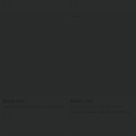
Promo
$31.95 USD
$44.95 USD
Jupe de tennis quotidienne SoftlyZero™
2 POUR 69,90€, 3 POUR 99,90€
Airy 2-en-1 effet frais InstantCool,
Pantalon Tailleur Large Fluide Halara
Marvelous
Flex™ Gaufré Taille Haute Poches
Latérales