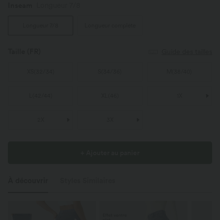
Inseam️
Longueur 7/8
Longueur 7/8
Longueur complète
Taille
(FR)
Guide des tailles
XS
(
32/34
)
S
(
34/36
)
M
(
38/40
)
L
(
42/44
)
XL
(
46
)
1X
2X
3X
+ Ajouter au panier
À découvrir
Styles Similaires