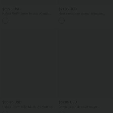
$61.95 USD
$21.95 USD
Halara Flex™ Jeans bootcut Casual
Haut à encolure bateau, manches
Taille Haute Multiples Poches Lavés
longues, dentelle contrastée et ourlet
+3
Élastiques et Tricotés Coupe
asymétrique
$50.95 USD
$67.95 USD
Halara Flex™ Taille Mi-Haute Multiples
Combinaison de sport Halara
Poches Jambe Droite Jean Cargo
UltraSculpt™ col V gainante push-up à