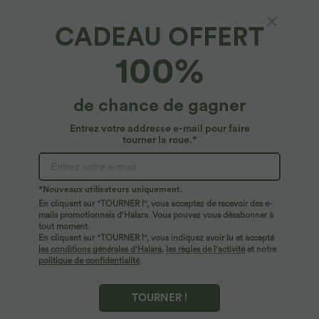
CADEAU OFFERT
Halara Flex™ Denim*
100%
Leggings 7/8 de travail en denim taille haute
avec poches Halara Flex™
4.8
(
2604
)
de chance de gagner
$44.95 USD
Entrez votre addresse e-mail pour faire
tourner la roue.*
*Nouveaux utilisateurs uniquement.
En cliquant sur "TOURNER !", vous acceptez de recevoir des e-
mails promotionnels d'Halara. Vous pouvez vous désabonner à
tout moment.
En cliquant sur "TOURNER !", vous indiquez avoir lu et accepté
les conditions générales d'Halara
,
les règles de l'activité
et notre
politique de confidentialité
.
TOURNER !