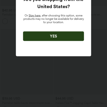
United States
?
$42.95 USD
$53.95 USD
$56.95 USD
Pantalon capri effet lin taille haute avec
Jean décontracté taille mi-haute en
Or
Stay here
, after choosing this option, some
poches zippées
lyocell drapé avec cordon de serrage et
products may no longer be available for delivery
+7
poches
to your location.
YES
$39.95 USD
$44.95 USD
Pantalon taille haute décontracté évasé
Halara Flex™ Jegging Capri Taille Haute
côtelé gainant
Extensible Poche Latérale Arrière