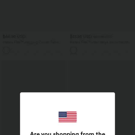
$44.95 USD
$61.95 USD
$67.95 USD
Halara Flex™ Jegging Casual Taille
Halara Flex™ Jean large décontracté
Haute Tricot Extensible Poche Latérale
taille haute gainant avec poches
Arrière
Are you shopping from the