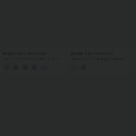
$53.95 USD
$56.95 USD
$56.95 USD
$61.95 USD
Jean décontracté taille mi-haute en
Halara Flex™ Jean large asymétrique
lyocell drapé avec cordon de serrage et
taille basse avec bouton, fermeture
poches
éclair et poches multiples, délavé et
extensible en maille