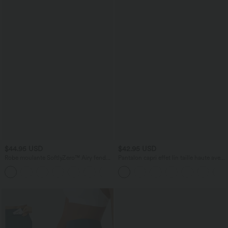
$44.95 USD
$42.95 USD
Robe moulante SoftlyZero™ Airy fendue
Pantalon capri effet lin taille haute avec
à effet frais InstantCool, brassière
poches zippées
+1
intégrée, dos nu croisé à lacets,
légèrement plissée pour invitée de
mariage et demoiselle d'honneur