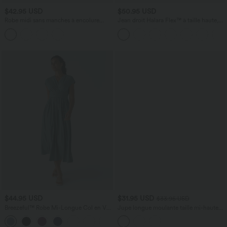
$42.95 USD
$50.95 USD
Robe midi sans manches à encolure
Jean droit Halara Flex™ à taille haute,
arrondie avec coussinets amovibles et
poches multiples, effet délavé et tissu
ourlet à volants
extensible
$44.95 USD
$31.95 USD
$33.95 USD
Breezeful™ Robe Mi-Longue Col en V
Jupe longue moulante taille mi-haute
Manches Courtes Poche Latérale Nouée
avec nœud devant et fronces imprimé
+8
au Dos Séchage Rapide
floral/à rayures