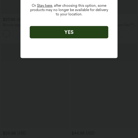
Or
Stay here
, after choosing this option, some
products may no longer be available for delivery
to your location.
$27.95 USD
$56.95 USD
$31.95 USD
$61.95 USD
Blouse esprit bureau oversize
Jean baggy asymétrique Halara Flex™
défroissage facile, col V et manches
taille haute effet délavé avec poches
YES
+1
courtes
Promo
$25.95 USD
$44.95 USD