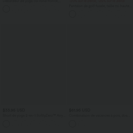
Débardeur de yoga col rond froncé,
-20% sur le 2ème, -25% sur le 3ème
tissu rafraîchissant - Protection UPF50+
Pantalon de golf fuselé, taille mi-haute,
+16
cordon, ourlet courbé, séchage rapide,
avec poches—UPF40+
$33.95 USD
$61.95 USD
Short de yoga 2-en-1 SoftlyZero™ Airy
Combinaison de vacances à pois, dos
taille très haute effet frais InstantCool
nu halter, coussinets amovibles, poches
+10
22,8 cm avec poches
et accès facile Easy Peasy