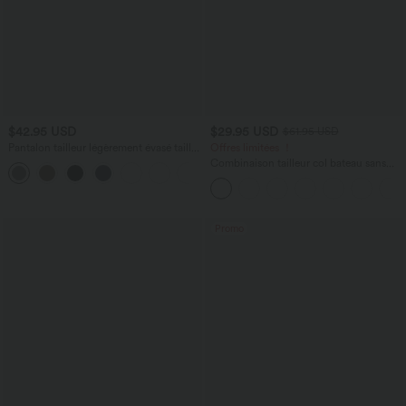
$42.95 USD
$29.95 USD
$61.95 USD
Pantalon tailleur légèrement évasé taille
Offres limitées ！
haute avec poches arrière Halara Flex™
Combinaison tailleur col bateau sans
+13
manches à rayures et nœuds sur les
côtés effet frais InstantCool avec
poches, accès facile Easy Peasy
Promo