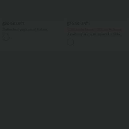
$22.95 USD
$39.95 USD
Débardeur yoga court Halara
-20% sur le 2ème, -25% sur le 3ème
UltraSculpt™ double bretelles torsadé
Jupe longue casual aspect lin taille
+11
dos nu
haute avec cordon de serrage