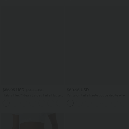
$56.95 USD
$50.95 USD
$61.95 USD
Halara Flex™ Jean Larges Taille Haute
Pantalon taille haute coupe droite effet
Ourlet Roulotté Multiples Poches
lin avec poches
+1