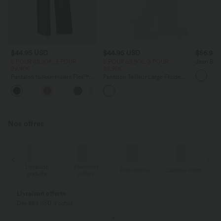
$44.95 USD
$44.95 USD
$56.95
2 POUR 69,90€, 3 POUR
2 POUR 69,90€, 3 POUR
Jean Barre
99,90€
99,90€
Halara Fl
zippées
Pantalon tailleur Halara Flex™
Pantalon Tailleur Large Fluide
DayStretch coupe droite taille
Halara Flex™ Gaufré Taille Haute
+23
haute avec poches
Poches Latérales
Nos offres
aison
Paiement
Livraison
Promotions
Cadeau offert
tuite
différé
gratuite
Payez en plusieurs fois SANS FRAIS
Avec Klarna