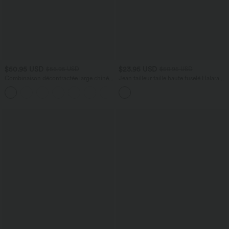
$50.95 USD
$23.95 USD
$56.95 USD
$50.95 USD
Combinaison décontractée large chinée
Jean tailleur taille haute fuselé Halara
froncée bretelles ajustables avec poches
Flex™ avec poches
+10
- Easy Peasy