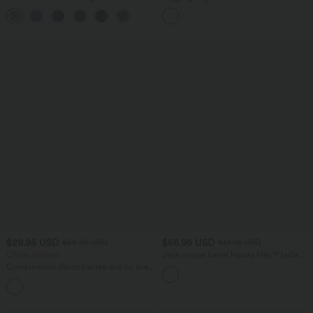
Haute Poches Multiples Tricot
DayStretch avec poches
+2
Extensible Délavé
$29.95 USD
$56.95 USD
$56.95 USD
$61.95 USD
Offres limitées ！
Jean coupe barrel Halara Flex™ taille
haute avec poches
Combinaison décontractée dos nu avec
poches latérales
+10