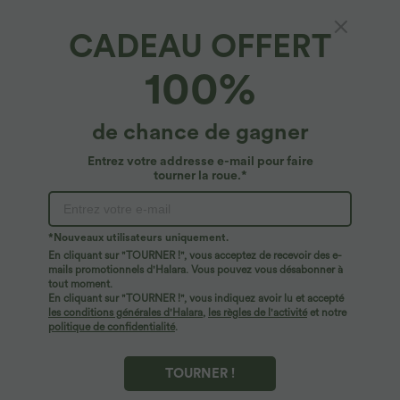
CADEAU OFFERT
Halara Flex™ Denim*
100%
Legging de travail taille haute en denim
Halara Flex™ avec poches, 7/8, grande taille
4.8
(
161
)
de chance de gagner
$50.95 USD
Entrez votre addresse e-mail pour faire
tourner la roue.*
*Nouveaux utilisateurs uniquement.
En cliquant sur "TOURNER !", vous acceptez de recevoir des e-
mails promotionnels d'Halara. Vous pouvez vous désabonner à
tout moment.
En cliquant sur "TOURNER !", vous indiquez avoir lu et accepté
les conditions générales d'Halara
,
les règles de l'activité
et notre
politique de confidentialité
.
TOURNER !