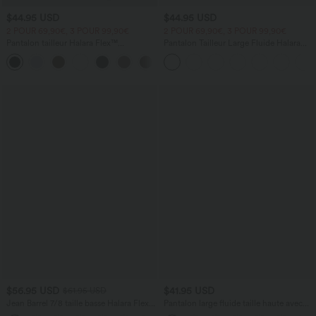
$44.95 USD
$44.95 USD
2 POUR 69,90€, 3 POUR 99,90€
2 POUR 69,90€, 3 POUR 99,90€
Pantalon tailleur Halara Flex™
Pantalon Tailleur Large Fluide Halara
DayStretch coupe droite taille haute
Flex™ Gaufré Taille Haute Poches
+23
avec poches
Latérales
$56.95 USD
$41.95 USD
$61.95 USD
Jean Barrel 7/8 taille basse Halara Flex™
Pantalon large fluide taille haute avec
avec poches zippées
cordon de serrage, poches latérales et