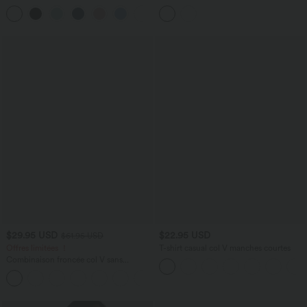
bretelles croisées, ourlet arrondi et effet
col V dos nageur ourlet croisé avec
frais InstantCool, protection solaire
brassière intégrée effet frais InstantCool,
UPF50+
protection solaire UPF50+
$29.95 USD
$22.95 USD
$61.95 USD
Offres limitées ！
T-shirt casual col V manches courtes
Combinaison froncée col V sans
manches avec poches - Easy Peasy
+7