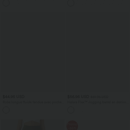
aspect lin
$44.95 USD
$56.95 USD
$61.95 USD
Robe longue fluide fendue avec poches
Halara Flex™ Jogging barrel en denim
latérales, dos nu et effet torsadé
taille mi-haute avec poches
+8
Promo
-55%