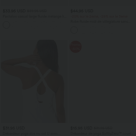
$33.95 USD
$44.95 USD
$39.95 USD
Pantalon casual large fluide mélange lin
-20% sur le 2ème, -25% sur le 3ème
taille haute avec cordon de serrage et
Robe fluide midi de villégiature sans
+5
poches
manches, encolure carrée, dos nu croisé,
fronces et soutien-gorge intégré
Promo
-50%
$31.95 USD
$15.95 USD
$31.95 USD
Débardeur yoga dos nu col U avec
Débardeur de yoga SoftlyZero™ court