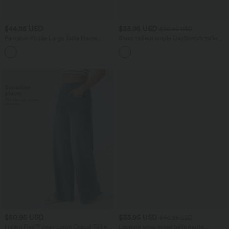
$44.95 USD
$33.95 USD
$36.95 USD
Pantalon Fluide Large Taille Haute
Short tailleur ample DayStretch taille
Poches Latérales Palazzo Solide Casual
haute 17,5 cm avec poches
+5
Linen-Feel
$50.95 USD
$33.95 USD
$36.95 USD
Halara Flex™ Jean Large Casual Taille
Legging yoga évasé taille haute