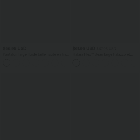
$56.95 USD
$61.95 USD
$67.95 USD
Pantalon large fluide taille haute en lin
Halara Flex™ Jean large Palazzo et
mélangé avec poches et liens latéraux
Taille Haute avec Poches Avant en Tricot
Extensible Lavé