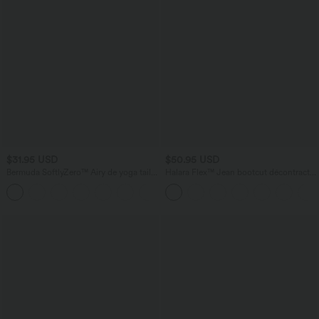
$31.95 USD
$50.95 USD
Bermuda SoftlyZero™ Airy de yoga taille
Halara Flex™ Jean bootcut décontracté
haute avec poches multiples et effet
extensible délavé taille haute à poches
+16
frais InstantCool
multiples