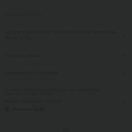
ID de produit 02878698
Les jeans Halara Flex™ sont conçus pour les modes
de vie actifs.
Conçu pour avoir une apparence d'un jean, innové pour le confort de
sport, le denim Halara Flex™ vous offre l'extensibilité et la douceur vous
Coupe et détails
permettant de bouger librement.
Taille plate
Poches arrière
Poches latérales
Composition & Entretien
Extensible dans les 4 sens
Tissu doux
Enfilable
Décontracté
Taille haute
Ajusté
Aussi confortable qu’un legging
Tissu léger
Livraison standard gratuite pour les commandes
supérieures à
Haute élasticité
$84.09 USD
Élasticité quatre directions
Skinny
Retours faciles sous 30 jours
Paiement facile