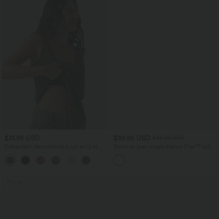
$31.95 USD
$39.95 USD
$42.95 USD
Débardeur décontracté à col en U et
Short en jean ample Halara Flex™ taille
brassière intégrée
haute croisé gainant décontracté avec
poches
Promo