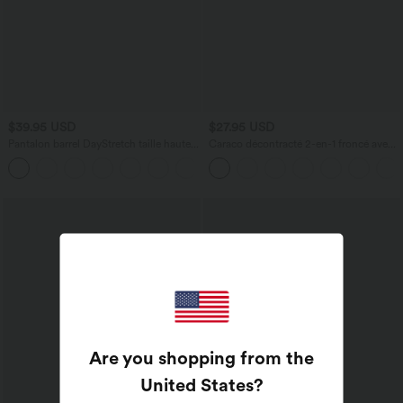
$39.95 USD
$27.95 USD
Pantalon barrel DayStretch taille haute
Caraco décontracté 2-en-1 froncé avec
avec poches
brassière intégrée bretelles réglables
+5
Are you shopping from the
United States
?