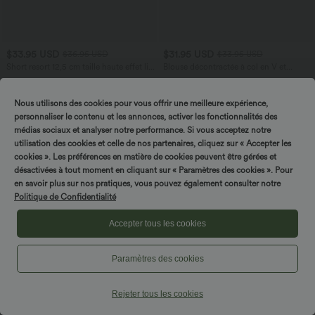
$33.95 USD
$31.95 USD
$36.95 USD
$33.95 USD
Short resort 12,5 cm taille haute effet lin
Blouse décontractée à col en V et
avec ourlet roulotté et poches
manches courtes bouffantes
Nous utilisons des cookies pour vous offrir une meilleure expérience,
personnaliser le contenu et les annonces, activer les fonctionnalités des
Promo
médias sociaux et analyser notre performance. Si vous acceptez notre
utilisation des cookies et celle de nos partenaires, cliquez sur « Accepter les
cookies ». Les préférences en matière de cookies peuvent être gérées et
désactivées à tout moment en cliquant sur « Paramètres des cookies ». Pour
en savoir plus sur nos pratiques, vous pouvez également consulter notre
Politique de Confidentialité
Accepter tous les cookies
Paramètres des cookies
Rejeter tous les cookies
$48.95 USD
$29.95 USD
$56.95 USD
$67.95 USD