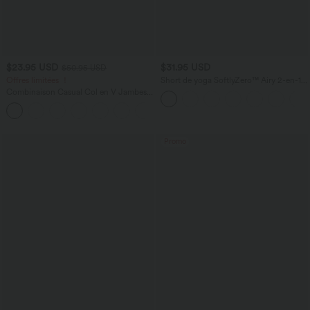
$23.95 USD
$31.95 USD
$50.95 USD
Offres limitées ！
Short de yoga SoftlyZero™ Airy 2-en-1
taille très haute avec poches et effet frais
Combinaison Casual Col en V Jambes
InstantCool 17,5 cm
Large Plissée Manches Courtes Poche
+5
Latérale Gaufrée Fluide
Promo