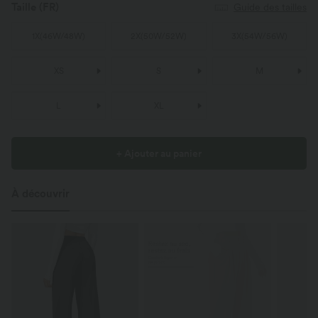
Taille
(FR)
Guide des tailles
1X
(
46W/48W
)
2X
(
50W/52W
)
3X
(
54W/56W
)
XS
S
M
L
XL
+ Ajouter au panier
À découvrir