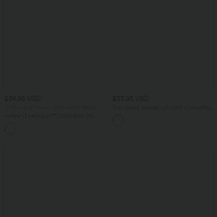
$36.95 USD
$33.95 USD
-20% sur le 2ème, -25% sur le 3ème
Top casual relaxed col rond à manches
chauve-souris
Halara UltraSculpt™ Débardeur De
Course à Col en U Dos Nu Ourlet
+11
Incurvé Croisé