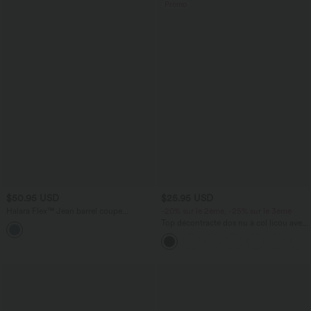
Promo
$50.95 USD
$25.95 USD
Halara Flex™ Jean barrel coupe
-20% sur le 2ème, -25% sur le 3ème
tonneau taille mi-haute avec poches
Top décontracté dos nu à col licou avec
lien dans le dos