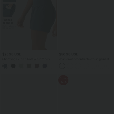
$25.95 USD
$50.95 USD
Short yoga 2-en-1 SoftlyZero™ Airy
Jean droit décontracté croisé gainant
effet frais InstantCool taille très haute
taille haute avec poches Halara Flex™
+20
12,5 cm avec poches, longueur allongée
Promo
-53%