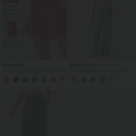
$31.95 USD
$53.95 USD
$56.95 USD
Short de yoga SoftlyZero™ Airy 2-en-1
Jean décontracté taille mi-haute en
taille très haute avec poches et effet frais
lyocell drapé avec cordon de serrage et
+23
InstantCool 17,5 cm
poches