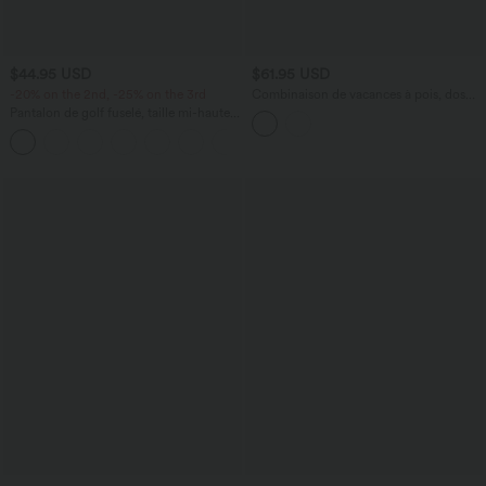
$44.95 USD
$61.95 USD
-20% on the 2nd, -25% on the 3rd
Combinaison de vacances à pois, dos
nu halter, coussinets amovibles, poches
Pantalon de golf fuselé, taille mi-haute,
et accès facile Easy Peasy
cordon, ourlet courbé, séchage rapide,
+2
avec poches—UPF40+