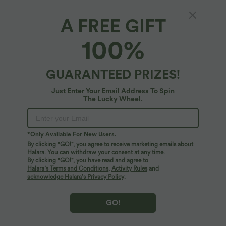
Easy Payment
Comfortable like leggings
Lightweight
Ankle Length
High-waisted
Wide-leg
Perfect Stretch
Featherlight Feel
A FREE GIFT
Up to 2x side stretch and 1.5x vertical
Weighing just 2/3 of traditio
Medium Stretch
Four-Way Stretch
Loose Fit
stretch, offering a flexible, unrestricted fit
about the same as an iPhone—
100%
that moves with you.
is so light, it feels almost weigh
Logo has been integrated, some styles/colourways may vary.
It's possible some items you receive may or may not have the
GUARANTEED PRIZES!
brand logo.
Learn More
Just Enter Your Email Address To Spin
The Lucky Wheel.
More To Love
Reviews(6691)
*Only Available For New Users.
SALE
By clicking "GO!", you agree to receive marketing emails about
Halara. You can withdraw your consent at any time.
By clicking "GO!", you have read and agree to
Halara’s Terms and Conditions
,
Activity Rules
and
acknowledge Halara’s Privacy Policy
.
GO!