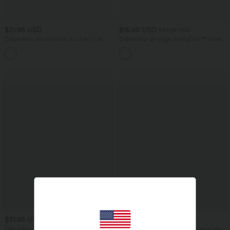
$31.95 USD
$15.95 USD
$31.95 USD
Débardeur décontracté à col en U et
Débardeur de yoga SoftlyZero™ court
brassière intégrée
col V dos nageur ourlet croisé avec
brassière intégrée effet frais InstantCool,
protection solaire UPF50+
$31.95 USD
$27.95 USD
Débardeur yoga dos nu col U avec
Caraco décontracté 2-en-1 froncé avec