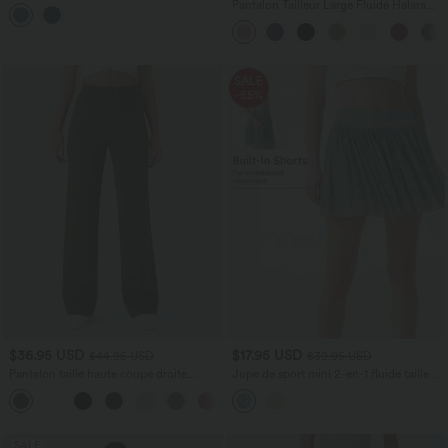
taille mi-haute avec poches
Pantalon Tailleur Large Fluide Halara
Flex™ Gaufré Taille Haute Poches
Latérales
SALE
-55%
$36.95 USD
$17.95 USD
$44.95 USD
$39.95 USD
Pantalon taille haute coupe droite
Jupe de sport mini 2-en-1 fluide taille
DayStretch avec poches
mi-haute en mesh léopard avec poche
+23
SALE