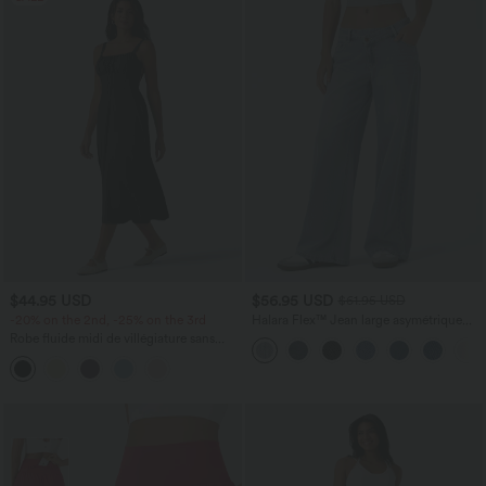
$44.95 USD
$56.95 USD
$61.95 USD
-20% on the 2nd, -25% on the 3rd
Halara Flex™ Jean large asymétrique
taille basse avec bouton, fermeture
Robe fluide midi de villégiature sans
éclair et poches multiples, délavé et
manches, encolure carrée, dos nu croisé,
extensible en maille
fronces et soutien-gorge intégré