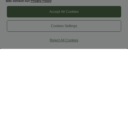
also consult our
Privacy Policy
Accept All Cookies
Cookies Settings
Reject All Cookies
$39.95 USD
$25.95 USD
-20% on the 2nd, -25% on the 3rd
Short yoga 2-en-1 SoftlyZero™ Airy
effet frais InstantCool taille très haute
Jupe longue casual aspect lin taille
12,5 cm avec poches, longueur allongée
haute avec cordon de serrage