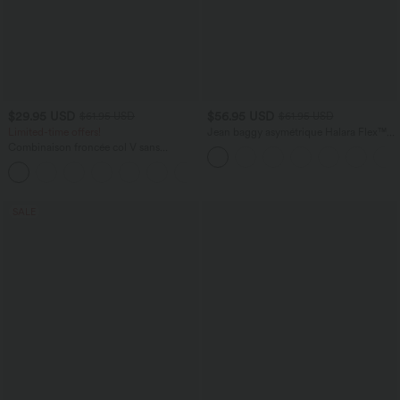
$29.95 USD
$56.95 USD
$61.95 USD
$61.95 USD
Limited-time offers!
Jean baggy asymétrique Halara Flex™
taille haute effet délavé avec poches
Combinaison froncée col V sans
manches avec poches - Easy Peasy
+7
SALE