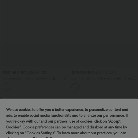
$50.95 USD
$23.95 USD
$56.95 USD
$50.95 USD
Combinaison décontractée large chinée
Jean tailleur taille haute fuselé Halara
froncée bretelles ajustables avec poches
Flex™ avec poches
+10
- Easy Peasy
SALE
We use cookies to offer you a better experience, to personalize content and
ads, to enable social media functionality and to analyze our performance. If
you're okay with our and our partners’ use of cookies, click on “Accept
Cookies”. Cookie preferences can be managed and disabled at any time by
clicking on “Cookies Settings”. To learn more about our practices, you can