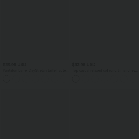
$39.95 USD
$33.95 USD
Pantalon barrel DayStretch taille haute
Top casual relaxed col rond à manches
avec poches
chauve-souris
+5