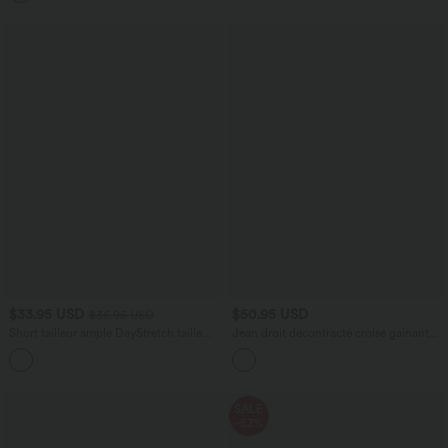
$33.95 USD
$50.95 USD
$36.95 USD
Short tailleur ample DayStretch taille
Jean droit décontracté croisé gainant
haute 17,5 cm avec poches
taille haute avec poches Halara Flex™
+4
SALE
-53%