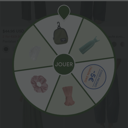
$44.95 USD
$41.95 USD
2 for €69.90, 3 for €99.90
Pantalon large fluide taille haute avec
cordon de serrage, poches latérales et
Pantalon tailleur Halara Flex™
aspect lin
DayStretch coupe droite taille haute
+23
avec poches