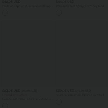
$42.95 USD
$44.95 USD
Pantalon capri effet lin taille haute avec
Robe moulante SoftlyZero™ Airy fendue
poches zippées
à effet frais InstantCool, brassière
+7
intégrée, dos nu croisé à lacets,
légèrement plissée pour invitée de
mariage et demoiselle d'honneur
$23.95 USD
$39.95 USD
$50.95 USD
$42.95 USD
Limited-time offers!
Short en jean ample Halara Flex™ taille
haute croisé gainant décontracté avec
Combinaison Casual Col en V Jambes
poches
Large Plissée Manches Courtes Poche
+5
Latérale Gaufrée Fluide