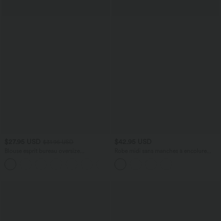
$27.95 USD
$42.95 USD
$31.95 USD
Blouse esprit bureau oversize
Robe midi sans manches à encolure
défroissage facile, col V et manches
arrondie avec coussinets amovibles et
+1
courtes
ourlet à volants