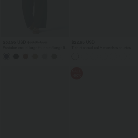
$33.95 USD
$22.95 USD
$39.95 USD
Pantalon casual large fluide mélange lin
T-shirt casual col V manches courtes
taille haute avec cordon de serrage et
+5
poches
SALE
-50%