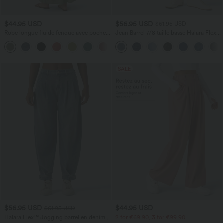
$44.95 USD
$56.95 USD
$61.95 USD
Robe longue fluide fendue avec poches
Jean Barrel 7/8 taille basse Halara Flex™
latérales, dos nu et effet torsadé
avec poches zippées
+8
SALE
$56.95 USD
$44.95 USD
$61.95 USD
Halara Flex™ Jogging barrel en denim
2 for €69.90, 3 for €99.90