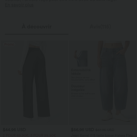
En savoir plus
À découvrir
Avis(115)
Promo
$44.95 USD
$56.95 USD
$61.95 USD
2 POUR 69,90€, 3 POUR 99,90€
Jean Barrel 7/8 taille basse Halara Flex™