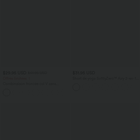
$29.95 USD
$31.95 USD
$61.95 USD
Offres limitées ！
Short de yoga SoftlyZero™ Airy 2-en-1
taille très haute avec poches et effet frais
Combinaison froncée col V sans
InstantCool 17,5 cm
manches avec poches - Easy Peasy
+7