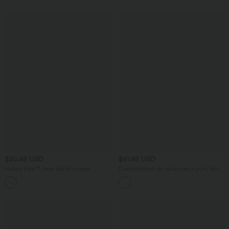
$50.95 USD
$61.95 USD
Halara Flex™ Jean barrel coupe
Combinaison de vacances à pois, dos
tonneau taille mi-haute avec poches
nu halter, coussinets amovibles, poches
et accès facile Easy Peasy