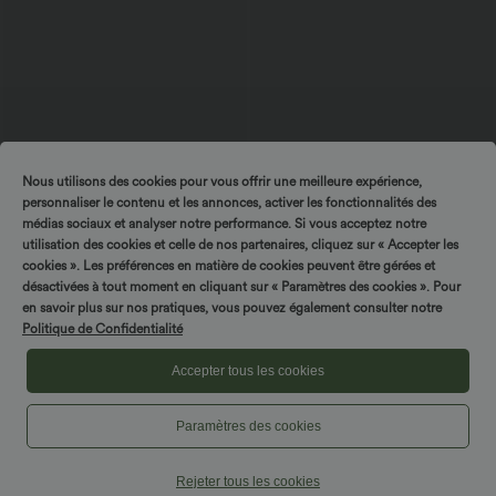
Nous utilisons des cookies pour vous offrir une meilleure expérience,
$39.95 USD
$50.95 USD
$42.95 USD
personnaliser le contenu et les annonces, activer les fonctionnalités des
Tournez & gagnez !
Short en jean ample Halara Flex™ taille
Halara Flex™ Jean Large Casual Taille
médias sociaux et analyser notre performance. Si vous acceptez notre
haute croisé gainant décontracté avec
Haute Poches Multiples Tricot
poches
Extensible Délavé
utilisation des cookies et celle de nos partenaires, cliquez sur « Accepter les
cookies ». Les préférences en matière de cookies peuvent être gérées et
désactivées à tout moment en cliquant sur « Paramètres des cookies ». Pour
Promo
en savoir plus sur nos pratiques, vous pouvez également consulter notre
Politique de Confidentialité
Accepter tous les cookies
Paramètres des cookies
Rejeter tous les cookies