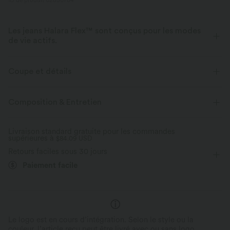
ID de produit 02850784
Les jeans Halara Flex™ sont conçus pour les modes
de vie actifs.
Conçu pour avoir une apparence d'un jean, innové pour le confort de
sport, le denim Halara Flex™ vous offre l'extensibilité et la douceur vous
Coupe et détails
permettant de bouger librement.
Pour : les activités décontractées
Taille plate
Composition & Entretien
Extensible dans les 4 sens
Tissu doux
Poches arrière
Poches latérales
Ourlet roulotté
Aussi confortable qu’un legging
Tissu léger
Livraison standard gratuite pour les commandes
supérieures à
Enfilable
$84.09 USD
7,5 cm
Taille haute
Ajusté
Retours faciles sous 30 jours
Élasticité moyenne
Élasticité quatre directions
Paiement facile
Le logo est en cours d’intégration. Selon le style ou la
couleur, l’article reçu peut être livré avec ou sans logo.