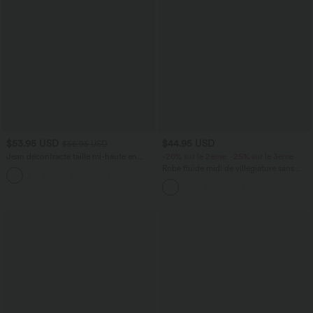
$53.95 USD
$44.95 USD
$56.95 USD
Jean décontracté taille mi-haute en
-20% sur le 2ème, -25% sur le 3ème
lyocell drapé avec cordon de serrage et
Robe fluide midi de villégiature sans
poches
manches, encolure carrée, dos nu croisé,
fronces et soutien-gorge intégré