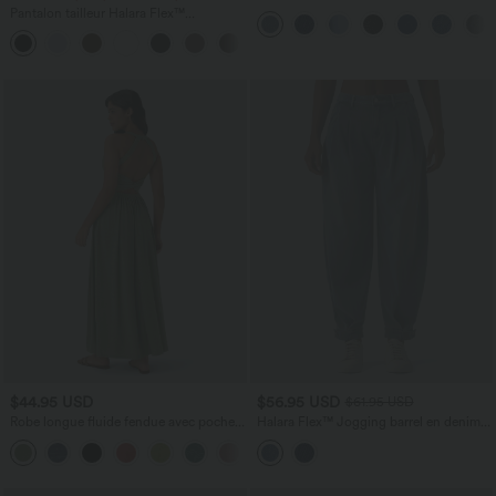
avec poches zippées
Pantalon tailleur Halara Flex™
DayStretch coupe droite taille haute
+23
avec poches
$44.95 USD
$56.95 USD
$61.95 USD
Robe longue fluide fendue avec poches
Halara Flex™ Jogging barrel en denim
latérales, dos nu et effet torsadé
taille mi-haute avec poches
+8