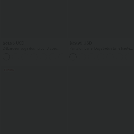
$31.95 USD
$39.95 USD
Débardeur yoga dos nu col U avec
Pantalon barrel DayStretch taille haute
bretelles croisées, ourlet arrondi et effet
avec poches
frais InstantCool, protection solaire
UPF50+
Promo