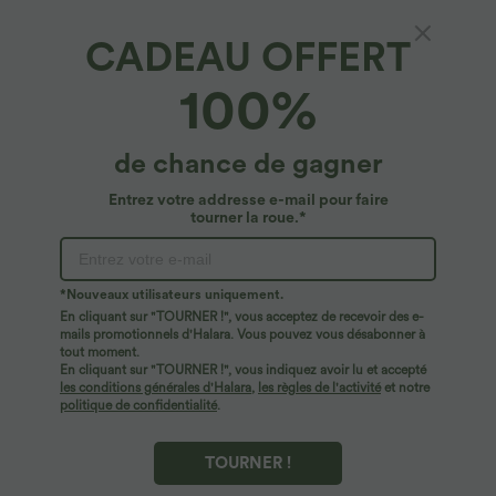
CADEAU OFFERT
Halara Flex™ Denim*
100%
Halara Flex™ Short en Denim Tricot
Extensible Lavé à Taille Haute avec Poches
Multiples et Ourlet Replié
4.7
(
115
)
de chance de gagner
$42.95 USD
Entrez votre addresse e-mail pour faire
tourner la roue.*
*Nouveaux utilisateurs uniquement.
En cliquant sur "TOURNER !", vous acceptez de recevoir des e-
mails promotionnels d'Halara. Vous pouvez vous désabonner à
tout moment.
En cliquant sur "TOURNER !", vous indiquez avoir lu et accepté
les conditions générales d'Halara
,
les règles de l'activité
et notre
politique de confidentialité
.
TOURNER !