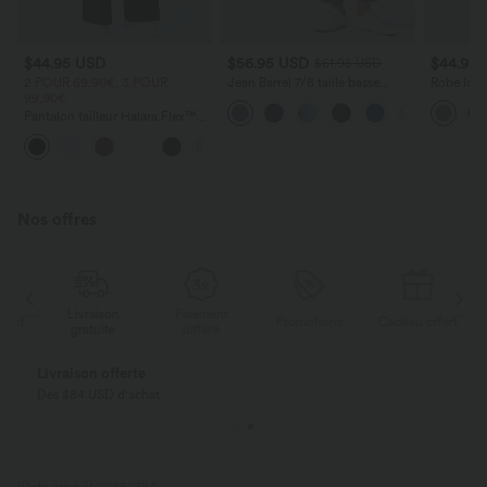
$44.95 USD
$56.95 USD
$44.95
$61.95 USD
2 POUR 69,90€, 3 POUR
Jean Barrel 7/8 taille basse
Robe long
99,90€
Halara Flex™ avec poches
poches lat
zippées
torsadé
Pantalon tailleur Halara Flex™
DayStretch coupe droite taille
+23
haute avec poches
Nos offres
Livraison
Paiement
ert
Promotions
Cadeau offert
gratuite
différé
Livraison offerte
Dès $84 USD d'achat