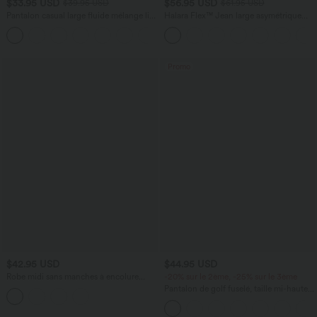
$33.95 USD
$56.95 USD
$39.95 USD
$61.95 USD
Pantalon casual large fluide mélange lin
Halara Flex™ Jean large asymétrique
taille haute avec cordon de serrage et
taille basse avec bouton, fermeture
+5
poches
éclair et poches multiples, délavé et
extensible en maille
Promo
$42.95 USD
$44.95 USD
Robe midi sans manches à encolure
-20% sur le 2ème, -25% sur le 3ème
arrondie avec coussinets amovibles et
Pantalon de golf fuselé, taille mi-haute,
ourlet à volants
cordon, ourlet courbé, séchage rapide,
avec poches—UPF40+