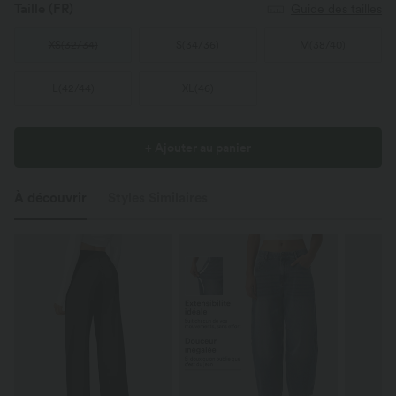
Taille
(FR)
Guide des tailles
XS
(
32/34
)
S
(
34/36
)
M
(
38/40
)
L
(
42/44
)
XL
(
46
)
+ Ajouter au panier
À découvrir
Styles Similaires