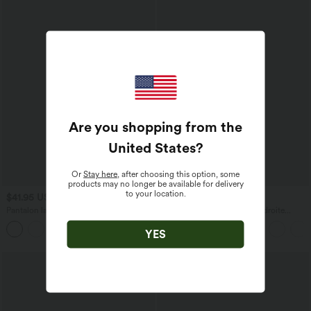
Are you shopping from the
United States
?
Or
Stay here
, after choosing this option, some
products may no longer be available for delivery
to your location.
$41.95 USD
$36.95 USD
$44.95 USD
Pantalon large fluide taille haute avec
Pantalon taille haute coupe droite
cordon de serrage, poches latérales et
DayStretch avec poches
+15
aspect lin
YES
Promo