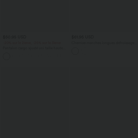
$50.95 USD
$61.95 USD
-20% sur le 2ème, -25% sur le 3ème
Chemise manches longues défroissage
facile et séchage rapide
Pantalon cargo ajusté uni taille haute
DayStretch avec poches zippées
+10