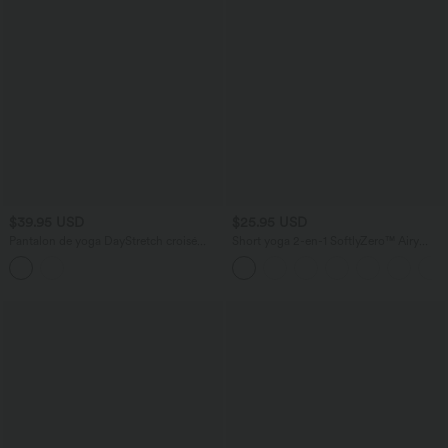
$39.95 USD
$25.95 USD
Pantalon de yoga DayStretch croisé
Short yoga 2-en-1 SoftlyZero™ Airy
taille haute ventre plat coupe droite
effet frais InstantCool taille très haute
avec poches
12,5 cm avec poches, longueur allongée