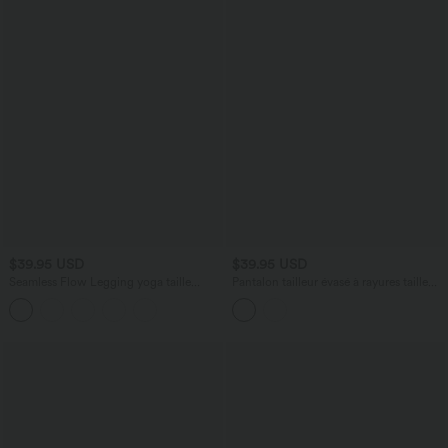
$39.95 USD
$39.95 USD
Seamless Flow Legging yoga taille
Pantalon tailleur évasé à rayures taille
haute gainant et sculptant
haute avec poches