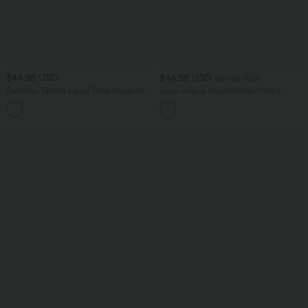
$44.95 USD
$44.95 USD
$50.95 USD
Pantalon Tailleur Large Taille Haute avec
Jupe longue décontractée Halara
Bouton et Poches
UltraSculpt™ imprimé léopard taille
haute avec fente