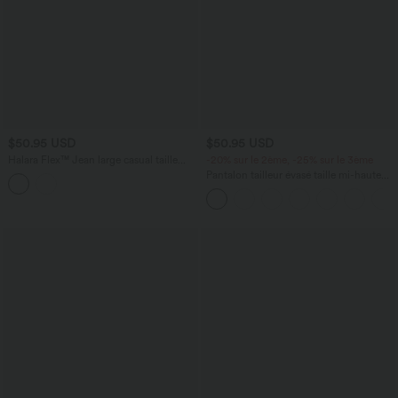
$50.95 USD
$50.95 USD
Halara Flex™ Jean large casual taille
-20% sur le 2ème, -25% sur le 3ème
haute croisée en lyocell drapé lavé avec
Pantalon tailleur évasé taille mi-haute
poches
Halara Flex™ DayStretch avec zip latéral
et poches