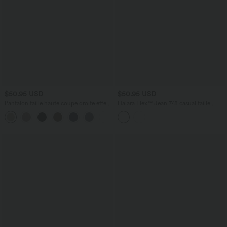
$50.95 USD
$50.95 USD
Pantalon taille haute coupe droite effet
Halara Flex™ Jean 7/8 casual taille
lin avec poches
haute ventre plat à ourlet retroussé, avec
+5
poches