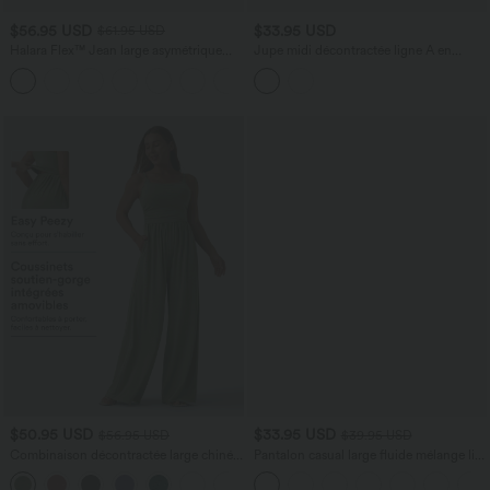
$56.95 USD
$33.95 USD
$61.95 USD
Halara Flex™ Jean large asymétrique
Jupe midi décontractée ligne A en
taille basse avec bouton, fermeture
velours côtelé taille haute avec poches
+5
éclair et poches multiples, délavé et
extensible en maille
$50.95 USD
$33.95 USD
$56.95 USD
$39.95 USD
Combinaison décontractée large chinée
Pantalon casual large fluide mélange lin
froncée bretelles ajustables avec poches
taille haute avec cordon de serrage et
+10
- Easy Peasy
poches