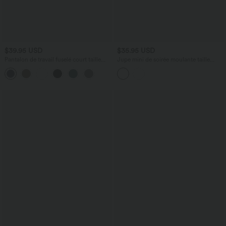
$39.95 USD
$35.95 USD
Pantalon de travail fuselé court taille
Jupe mini de soirée moulante taille
haute Halara Flex™ avec poches
haute en suédine avec poches