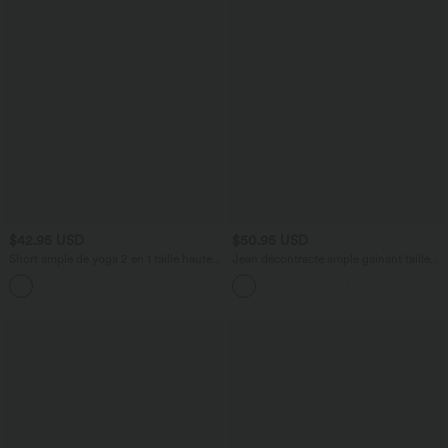
$42.95 USD
$50.95 USD
Short ample de yoga 2 en 1 taille haute à
Jean décontracté ample gainant taille
rayures, 17,5 cm (7 pouces), avec poches
mi-haute avec poches Halara Flex™