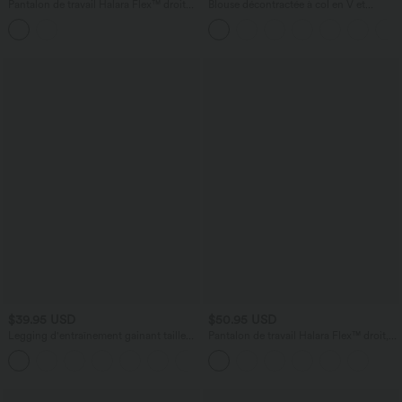
Pantalon de travail Halara Flex™ droit
Blouse décontractée à col en V et
7/8, taille haute, avec poches
manches courtes bouffantes
$39.95 USD
$50.95 USD
Legging d'entraînement gainant taille
Pantalon de travail Halara Flex™ droit,
haute avec poches Halara UltraSculpt™
taille mi-haute, avec poches
+17