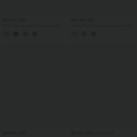
$42.95 USD
$50.95 USD
Robe chemise casual mi-longue col
Halara Flex™ Jean Large Casual Taille
manches courtes ceinturée ourlet
Haute Poches Multiples Tricot
arrondi avec fente et poches
Extensible Délavé
$50.95 USD
$31.95 USD
$33.95 USD