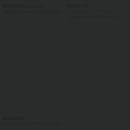
$44.95 USD
$42.95 USD
$50.95 USD
Legging d'entraînement gainant galbant
2 POUR 69,90€, 3 POUR 99,90€
taille haute avec effet scrunch et poches
Robe longue décontractée à col
+13
Halara UltraSculpt™
montant, manches courtes et poches
latérales
$50.95 USD
Jean évasé Halara Flex™ casual taille
haute avec poches