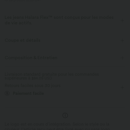
ID de produit 02631541
Les jeans Halara Flex™ sont conçus pour les modes
de vie actifs.
Conçu pour avoir une apparence d'un jean, innové pour le confort de
sport, le denim Halara Flex™ vous offre l'extensibilité et la douceur vous
Coupe et détails
permettant de bouger librement.
Taille plate
Poches arrière
Poches latérales
Composition & Entretien
Extensible dans les 4 sens
Tissu doux
Enfilable
Décontracté
Longueur 7 / 8
Aussi confortable qu’un legging
Tissu léger
Livraison standard gratuite pour les commandes
supérieures à
Taille haute
$84.09 USD
Patte d'éléphant
Élasticité moyenne
Retours faciles sous 30 jours
Élasticité quatre directions
Coupe ajustée
Paiement facile
Le logo est en cours d’intégration. Selon le style ou la
couleur, l’article reçu peut être livré avec ou sans logo.