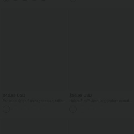
$42.95 USD
$56.95 USD
Pantalon de golf séchage rapide, taille
Halara Flex™ Jean large coloré casual
mi-haute, avec poches et poche tee,
taille haute avec poches
+1
UPF40+