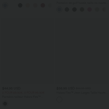
défroissage facile, col V et manches
Pantalon de golf fuselé, taille mi-haute,
+1
courtes
cordon, ourlet courbé, séchage rapide,
avec poches—UPF40+
$44.95 USD
$56.95 USD
$61.95 USD
2 POUR 69,90€, 3 POUR 99,90€
Halara Flex™ Jean Larges Taille Haute
Ourlet Roulotté Multiples Poches
Pantalon tailleur Halara Flex™
DayStretch coupe droite taille haute
+23
avec poches