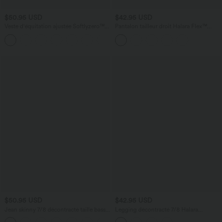
$50.95 USD
$42.95 USD
Veste d'équitation ajustée Softlyzero™
Pantalon tailleur droit Halara Flex™
avec col montant, passe-pouces,
taille haute pied-de-poule à carreaux
poches, plis et fermeture éclair -
avec poches
Protection UPF50+
$50.95 USD
$42.95 USD
Jean skinny 7/8 décontracté taille basse
Legging décontracté 7/8 Halara
Halara Flex™ avec poches zippées
UltraSculpt™ taille haute avec poches