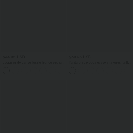
$44.95 USD
$39.95 USD
Jogging de danse fuselé froncé séchage
Pantalon de yoga évasé à rayures, taille
rapide effet frais InstantCool taille haute
haute, cordon et poches
avec cordon de serrage et poches,
protection solaire UPF40+