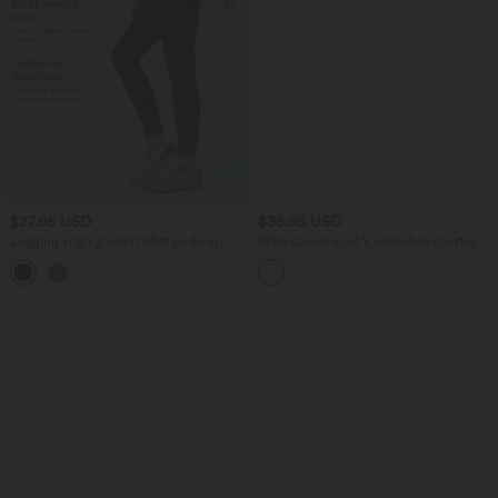
$27.95 USD
$36.95 USD
Legging yoga gainant effet push-up
Robe casual à col V, manches courtes et
taille moyenne sans couture OneForm
imprimé à pois longueur genou
Seamless Flow