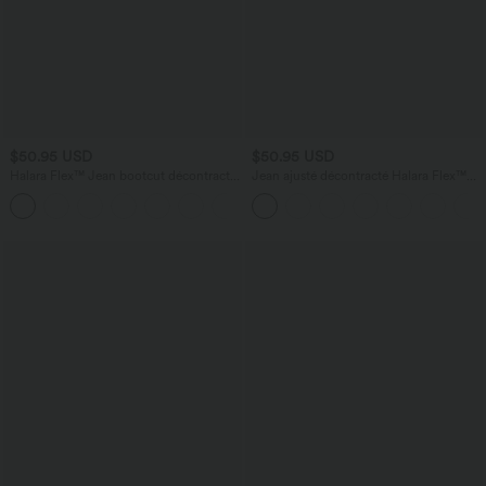
$50.95 USD
$50.95 USD
Halara Flex™ Jean bootcut décontracté
Jean ajusté décontracté Halara Flex™
extensible délavé taille haute à poches
taille haute avec poches
+5
multiples