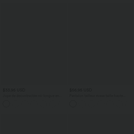
$33.95 USD
$56.95 USD
Jupe de décontractée mi-longue en
Pantalon tailleur évasé taille haute
velours côtelé taille moyenne avec
Halara Flex™ DayStretch avec poches
poches à rabat et fendue