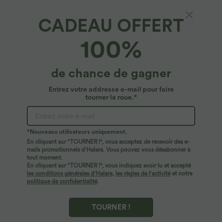
CADEAU OFFERT
Halara Flex™ Denim*
100%
Jean bootcut 7/8 décontracté coloré à
poches taille haute Halara Flex™
4.8
(
71
)
de chance de gagner
$56.95 USD
Entrez votre addresse e-mail pour faire
tourner la roue.*
*Nouveaux utilisateurs uniquement.
En cliquant sur "TOURNER !", vous acceptez de recevoir des e-
mails promotionnels d'Halara. Vous pouvez vous désabonner à
tout moment.
En cliquant sur "TOURNER !", vous indiquez avoir lu et accepté
les conditions générales d'Halara
,
les règles de l'activité
et notre
politique de confidentialité
.
TOURNER !