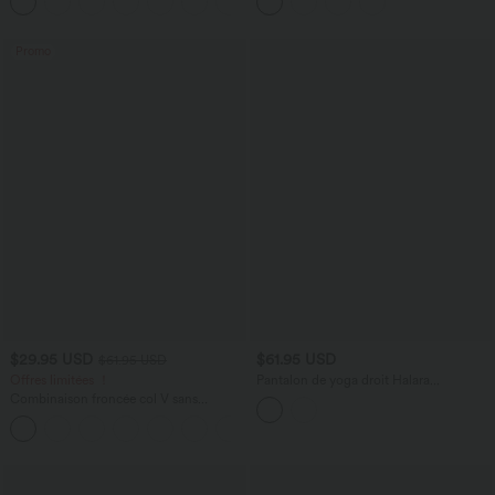
Promo
$29.95 USD
$61.95 USD
$61.95 USD
Offres limitées ！
Pantalon de yoga droit Halara
UltraSculpt™ taille haute gainant à motif
Combinaison froncée col V sans
tartan avec poches
manches avec poches - Easy Peasy
+7