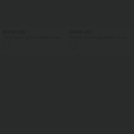
$22.95 USD
$39.95 USD
T-shirt casual col V manches courtes
Pantalon fluide large taille mi-haute
effet lin avec poche
+9